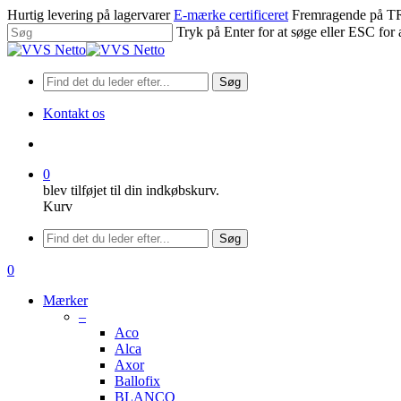
Spring
Hurtig levering på lagervarer
E-mærke certificeret
Fremragende på
til
Tryk på Enter for at søge eller ESC for 
hovedindhold
Luk
søgning
Søg
Kontakt os
søge
0
blev tilføjet til din indkøbskurv.
Kurv
Menu
Søg
søge
0
Menu
Mærker
–
Aco
Alca
Axor
Ballofix
BLANCO