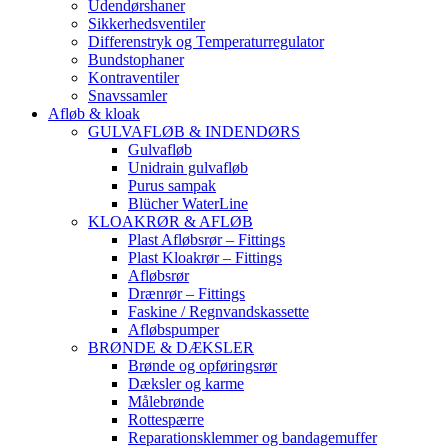
Udendørshaner
Sikkerhedsventiler
Differenstryk og Temperaturregulator
Bundstophaner
Kontraventiler
Snavssamler
Afløb & kloak
GULVAFLØB & INDENDØRS
Gulvafløb
Unidrain gulvafløb
Purus sampak
Blücher WaterLine
KLOAKRØR & AFLØB
Plast Afløbsrør – Fittings
Plast Kloakrør – Fittings
Afløbsrør
Drænrør – Fittings
Faskine / Regnvandskassette
Afløbspumper
BRØNDE & DÆKSLER
Brønde og opføringsrør
Dæksler og karme
Målebrønde
Rottespærre
Reparationsklemmer og bandagemuffer