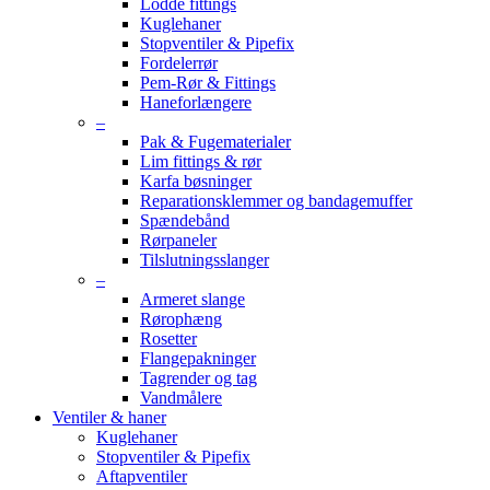
Lodde fittings
Kuglehaner
Stopventiler & Pipefix
Fordelerrør
Pem-Rør & Fittings
Haneforlængere
–
Pak & Fugematerialer
Lim fittings & rør
Karfa bøsninger
Reparationsklemmer og bandagemuffer
Spændebånd
Rørpaneler
Tilslutningsslanger
–
Armeret slange
Rørophæng
Rosetter
Flangepakninger
Tagrender og tag
Vandmålere
Ventiler & haner
Kuglehaner
Stopventiler & Pipefix
Aftapventiler