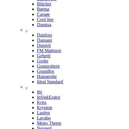
Blücher
Børma
Cassøe
Cool line
Damixa
–
Danfoss
Dansani
Duravit
FM Mattsson
Geberit
Grohe
Gustavsberg
Grundfos
Hansgrohe
Ideal Standard
–
Ifö
InSinkErator
Kriss
Krypton
Laufen
Lavabo
Metro Therm
Neoperl