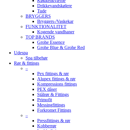
Køkkenkværne
Drikkevandskølere
Tude
BRYGGERS
Bryggers-/Vaskekar
FUNKTIONALITET
Kogende vandhaner
TOP BRANDS
Grohe Essence
Grohe Blue & Grohe Red
Udespa
Spa tilbehør
Rør & fittings
–
Pex fittings & rør
Alupex fittings & rør
Kompressions fittings
PEX dåser
Stålrør & Fittings
Primofit
Messingfittings
Forkromet Fittings
–
Pressfittings & rør
Kobberrør