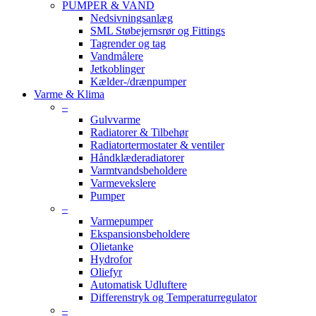
PUMPER & VAND
Nedsivningsanlæg
SML Støbejernsrør og Fittings
Tagrender og tag
Vandmålere
Jetkoblinger
Kælder-/drænpumper
Varme & Klima
–
Gulvvarme
Radiatorer & Tilbehør
Radiatortermostater & ventiler
Håndklæderadiatorer
Varmtvandsbeholdere
Varmevekslere
Pumper
–
Varmepumper
Ekspansionsbeholdere
Olietanke
Hydrofor
Oliefyr
Automatisk Udluftere
Differenstryk og Temperaturregulator
–