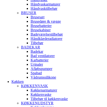
Håndvaskarmaturer
Håndvasktilbehør
BRUSER
Brusesæt
Brusedøre & vægge
Brusebatterier
Brusekabiner
Badeværelsestilbehør
Håndklæderadiatorer
Tilbehør
BADEKAR
Badekar
Bad ventilatorer
Karbatterier
Urinaler
Afløbspumper
Spabad
Vådrumssilikone
Køkken
KØKKENVASK
Køkkenarmaturer
Køkkenvaske
Tilbehør til køkkenvaske
KØKKENUDSTYR