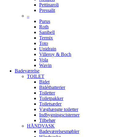
Pettinaroli
Pressalit
–
Purus
Roth
Sanibell
Termix
Toto
Unidrain
Villeroy & Boch
Vola
Wavin
Badeværelse
TOILET
Bidet
Bidétbatterier
Toiletter
Toiletpakker
Toiletsæder
Væghængte toiletter
Indbygningscisterner
Tilbehør
HÅNDVASK
Badeværelsesmøbler
Håndvaske