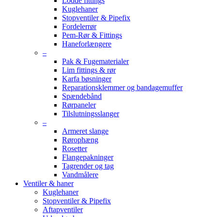
Lodde fittings
Kuglehaner
Stopventiler & Pipefix
Fordelerrør
Pem-Rør & Fittings
Haneforlængere
–
Pak & Fugematerialer
Lim fittings & rør
Karfa bøsninger
Reparationsklemmer og bandagemuffer
Spændebånd
Rørpaneler
Tilslutningsslanger
–
Armeret slange
Rørophæng
Rosetter
Flangepakninger
Tagrender og tag
Vandmålere
Ventiler & haner
Kuglehaner
Stopventiler & Pipefix
Aftapventiler