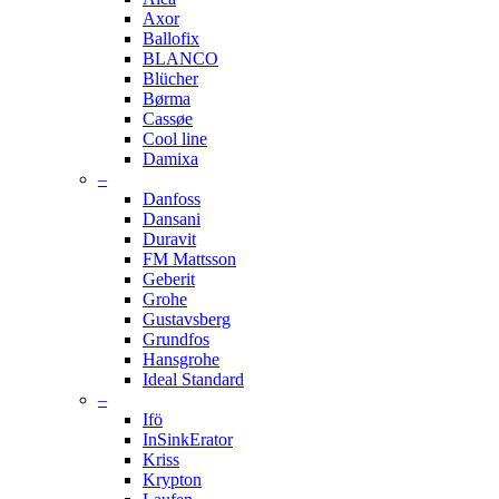
Axor
Ballofix
BLANCO
Blücher
Børma
Cassøe
Cool line
Damixa
–
Danfoss
Dansani
Duravit
FM Mattsson
Geberit
Grohe
Gustavsberg
Grundfos
Hansgrohe
Ideal Standard
–
Ifö
InSinkErator
Kriss
Krypton