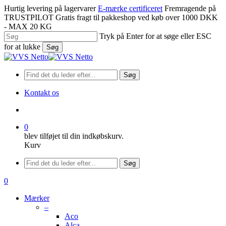
Spring
Hurtig levering på lagervarer
E-mærke certificeret
Fremragende på
til
TRUSTPILOT
Gratis fragt til pakkeshop ved køb over 1000 DKK
hovedindhold
- MAX 20 KG
Tryk på Enter for at søge eller ESC
for at lukke
Søg
Luk
søgning
Søg
Kontakt os
søge
0
blev tilføjet til din indkøbskurv.
Kurv
Menu
Søg
søge
0
Menu
Mærker
–
Aco
Alca