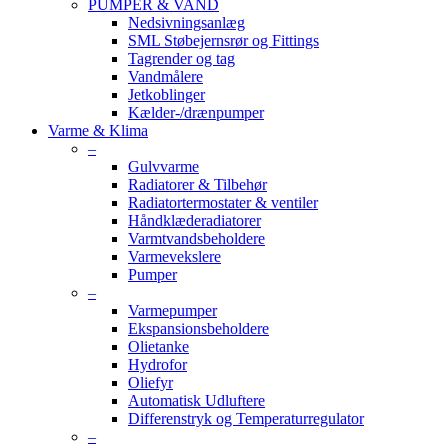
PUMPER & VAND
Nedsivningsanlæg
SML Støbejernsrør og Fittings
Tagrender og tag
Vandmålere
Jetkoblinger
Kælder-/drænpumper
Varme & Klima
–
Gulvvarme
Radiatorer & Tilbehør
Radiatortermostater & ventiler
Håndklæderadiatorer
Varmtvandsbeholdere
Varmevekslere
Pumper
–
Varmepumper
Ekspansionsbeholdere
Olietanke
Hydrofor
Oliefyr
Automatisk Udluftere
Differenstryk og Temperaturregulator
–