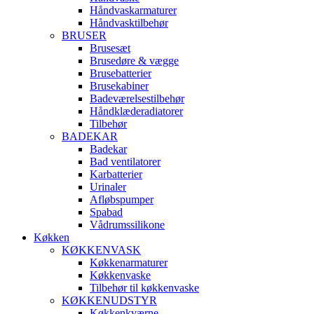
Håndvaskarmaturer
Håndvasktilbehør
BRUSER
Brusesæt
Brusedøre & vægge
Brusebatterier
Brusekabiner
Badeværelsestilbehør
Håndklæderadiatorer
Tilbehør
BADEKAR
Badekar
Bad ventilatorer
Karbatterier
Urinaler
Afløbspumper
Spabad
Vådrumssilikone
Køkken
KØKKENVASK
Køkkenarmaturer
Køkkenvaske
Tilbehør til køkkenvaske
KØKKENUDSTYR
Køkkenkværne