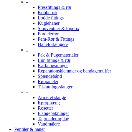
–
Pressfittings & rør
Kobberrør
Lodde fittings
Kuglehaner
Stopventiler & Pipefix
Fordelerrør
Pem-Rør & Fittings
Haneforlængere
–
Pak & Fugematerialer
Lim fittings & rør
Karfa bøsninger
Reparationsklemmer og bandagemuffer
Spændebånd
Rørpaneler
Tilslutningsslanger
–
Armeret slange
Rørophæng
Rosetter
Flangepakninger
Tagrender og tag
Vandmålere
Ventiler & haner