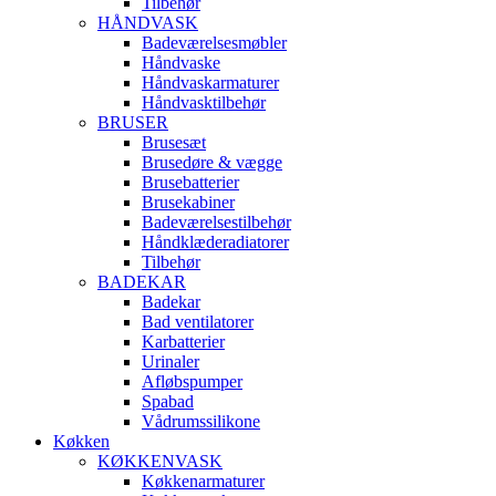
Tilbehør
HÅNDVASK
Badeværelsesmøbler
Håndvaske
Håndvaskarmaturer
Håndvasktilbehør
BRUSER
Brusesæt
Brusedøre & vægge
Brusebatterier
Brusekabiner
Badeværelsestilbehør
Håndklæderadiatorer
Tilbehør
BADEKAR
Badekar
Bad ventilatorer
Karbatterier
Urinaler
Afløbspumper
Spabad
Vådrumssilikone
Køkken
KØKKENVASK
Køkkenarmaturer