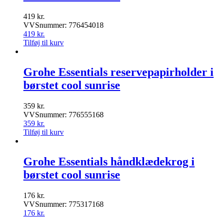
419
kr.
VVSnummer: 776454018
419
kr.
Tilføj til kurv
Grohe Essentials reservepapirholder i
børstet cool sunrise
359
kr.
VVSnummer: 776555168
359
kr.
Tilføj til kurv
Grohe Essentials håndklædekrog i
børstet cool sunrise
176
kr.
VVSnummer: 775317168
176
kr.