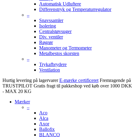
Automatisk Udluftere
Differenstryk og Temperaturregulator
–
Snavssamler
Isolering
Centralstøvsuger
Div. ventiler
Røgrør
Manometer og Termometer
Metalbestos skorsten
–
Trykafbrydere
Ventilation
Hurtig levering på lagervarer
E-mærke certificeret
Fremragende på
TRUSTPILOT
Gratis fragt til pakkeshop ved køb over 1000 DKK
- MAX 20 KG
Mærker
–
Aco
Alca
Axor
Ballofix
BLANCO