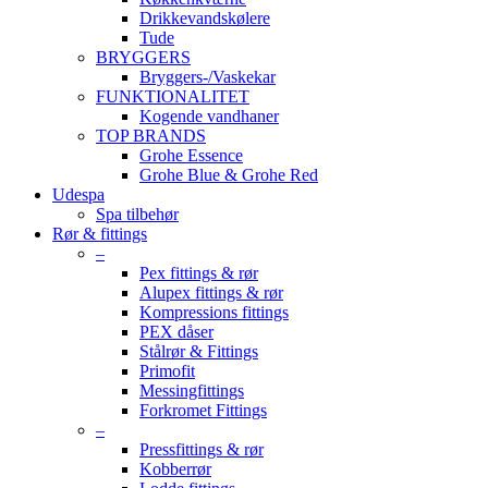
Drikkevandskølere
Tude
BRYGGERS
Bryggers-/Vaskekar
FUNKTIONALITET
Kogende vandhaner
TOP BRANDS
Grohe Essence
Grohe Blue & Grohe Red
Udespa
Spa tilbehør
Rør & fittings
–
Pex fittings & rør
Alupex fittings & rør
Kompressions fittings
PEX dåser
Stålrør & Fittings
Primofit
Messingfittings
Forkromet Fittings
–
Pressfittings & rør
Kobberrør