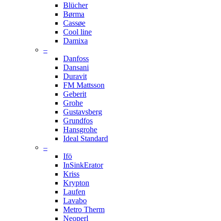
Blücher
Børma
Cassøe
Cool line
Damixa
–
Danfoss
Dansani
Duravit
FM Mattsson
Geberit
Grohe
Gustavsberg
Grundfos
Hansgrohe
Ideal Standard
–
Ifö
InSinkErator
Kriss
Krypton
Laufen
Lavabo
Metro Therm
Neoperl