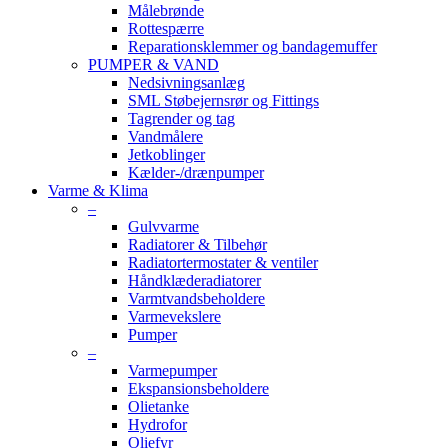
Målebrønde
Rottespærre
Reparationsklemmer og bandagemuffer
PUMPER & VAND
Nedsivningsanlæg
SML Støbejernsrør og Fittings
Tagrender og tag
Vandmålere
Jetkoblinger
Kælder-/drænpumper
Varme & Klima
–
Gulvvarme
Radiatorer & Tilbehør
Radiatortermostater & ventiler
Håndklæderadiatorer
Varmtvandsbeholdere
Varmevekslere
Pumper
–
Varmepumper
Ekspansionsbeholdere
Olietanke
Hydrofor
Oliefyr