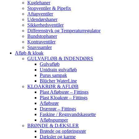
Kuglehaner
Stopventiler & Pipefix
Aftapventiler
Udendørshaner
Sikkerhedsventiler
Differenstryk og Temperaturregulator
Bundstophaner
Kontraventiler
Snavssamler
Afløb & kloak
GULVAFLØB & INDENDØRS
Gulvafløb
Unidrain gulvafløb
Purus sampak
Blücher WaterLine
KLOAKRØR & AFLØB
Plast Afløbsrør – Fittings
Plast Kloakrør – Fittings
Afløbsrør
Drænrør – Fittings
Faskine / Regnvandskassette
Afløbspumper
BRØNDE & DÆKSLER
Brønde og opføringsrør
Dæksler og karme