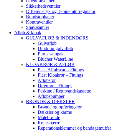
Udendørshaner
Sikkerhedsventiler
Differenstryk og Temperaturregulator
Bundstophaner
Kontraventiler
Snavssamler
Afløb & kloak
GULVAFLØB & INDENDØRS
Gulvafløb
Unidrain gulvafløb
Purus sampak
Blücher WaterLine
KLOAKRØR & AFLØB
Plast Afløbsrør – Fittings
Plast Kloakrør – Fittings
Afløbsrør
Drænrør – Fittings
Faskine / Regnvandskassette
Afløbspumper
BRØNDE & DÆKSLER
Brønde og opføringsrør
Dæksler og karme
Målebrønde
Rottespærre
Reparationsklemmer og bandagemuffer