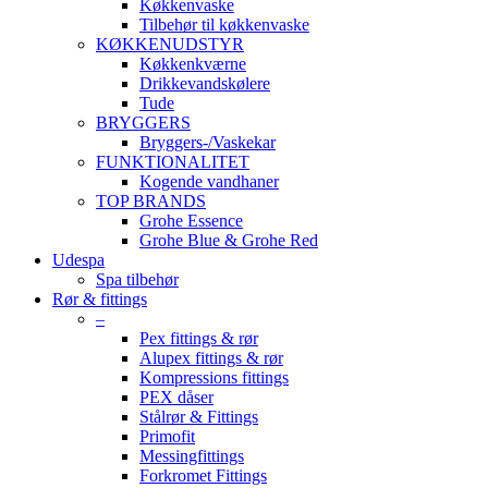
Køkkenvaske
Tilbehør til køkkenvaske
KØKKENUDSTYR
Køkkenkværne
Drikkevandskølere
Tude
BRYGGERS
Bryggers-/Vaskekar
FUNKTIONALITET
Kogende vandhaner
TOP BRANDS
Grohe Essence
Grohe Blue & Grohe Red
Udespa
Spa tilbehør
Rør & fittings
–
Pex fittings & rør
Alupex fittings & rør
Kompressions fittings
PEX dåser
Stålrør & Fittings
Primofit
Messingfittings
Forkromet Fittings