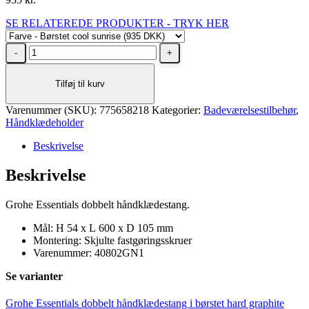
SE RELATEREDE PRODUKTER - TRYK HER
Grohe
Essentials
dobbelt
Tilføj til kurv
håndklædestang
i
Varenummer (SKU):
børstet
775658218
Kategorier:
Badeværelsestilbehør
,
Håndklædeholder
cool
sunrise
Beskrivelse
antal
Beskrivelse
Grohe Essentials dobbelt håndklædestang.
Mål: H 54 x L 600 x D 105 mm
Montering: Skjulte fastgøringsskruer
Varenummer: 40802GN1
Se varianter
Grohe Essentials dobbelt håndklædestang i børstet hard graphite