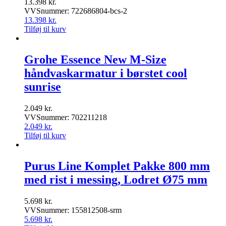
13.398
kr.
VVSnummer: 722686804-bcs-2
13.398
kr.
Tilføj til kurv
Grohe Essence New M-Size
håndvaskarmatur i børstet cool
sunrise
2.049
kr.
VVSnummer: 702211218
2.049
kr.
Tilføj til kurv
Purus Line Komplet Pakke 800 mm
med rist i messing, Lodret Ø75 mm
5.698
kr.
VVSnummer: 155812508-srm
5.698
kr.