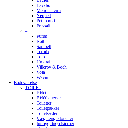
Laufen
Lavabo
Metro Therm
Neoperl
Pettinaroli
Pressalit
–
Purus
Roth
Sanibell
Termix
Toto
Unidrain
Villeroy & Boch
Vola
Wavin
Badeværelse
TOILET
Bidet
Bidétbatterier
Toiletter
Toiletpakker
Toiletsæder
Væghængte toiletter
Indbygningscisterner