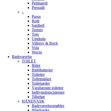
Pettinaroli
Pressalit
–
Purus
Roth
Sanibell
Termix
Toto
Unidrain
Villeroy & Boch
Vola
Wavin
Badeværelse
TOILET
Bidet
Bidétbatterier
Toiletter
Toiletpakker
Toiletsæder
Væghængte toiletter
Indbygningscisterner
Tilbehør
HÅNDVASK
Badeværelsesmøbler
Håndvaske