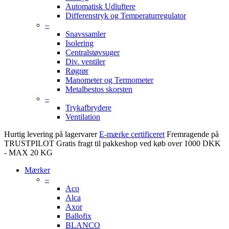
Automatisk Udluftere
Differenstryk og Temperaturregulator
–
Snavssamler
Isolering
Centralstøvsuger
Div. ventiler
Røgrør
Manometer og Termometer
Metalbestos skorsten
–
Trykafbrydere
Ventilation
Hurtig levering på lagervarer
E-mærke certificeret
Fremragende på
TRUSTPILOT
Gratis fragt til pakkeshop ved køb over 1000 DKK
- MAX 20 KG
Mærker
–
Aco
Alca
Axor
Ballofix
BLANCO