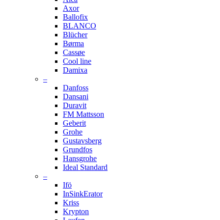
Axor
Ballofix
BLANCO
Blücher
Børma
Cassøe
Cool line
Damixa
–
Danfoss
Dansani
Duravit
FM Mattsson
Geberit
Grohe
Gustavsberg
Grundfos
Hansgrohe
Ideal Standard
–
Ifö
InSinkErator
Kriss
Krypton