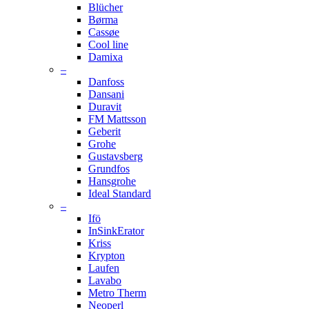
Blücher
Børma
Cassøe
Cool line
Damixa
–
Danfoss
Dansani
Duravit
FM Mattsson
Geberit
Grohe
Gustavsberg
Grundfos
Hansgrohe
Ideal Standard
–
Ifö
InSinkErator
Kriss
Krypton
Laufen
Lavabo
Metro Therm
Neoperl