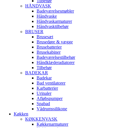
Tilbehør
HÅNDVASK
Badeværelsesmøbler
Håndvaske
Håndvaskarmaturer
Håndvasktilbehør
BRUSER
Brusesæt
Brusedøre & vægge
Brusebatterier
Brusekabiner
Badeværelsestilbehør
Håndklæderadiatorer
Tilbehør
BADEKAR
Badekar
Bad ventilatorer
Karbatterier
Urinaler
Afløbspumper
Spabad
Vådrumssilikone
Køkken
KØKKENVASK
Køkkenarmaturer