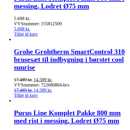
messing, Lodret Ø75 mm
5.698
kr.
VVSnummer: 155812509
5.698
kr.
Tilføj til kurv
Grohe Grohtherm SmartControl 310
brusesæt til indbygning i børstet cool
sunrise
Den
Den
17.489
kr.
14.589
kr.
oprindelige
aktuelle
VVSnummer: 722686804-bcs
pris
Den
pris
Den
17.489
kr.
14.589
kr.
var:
oprindelige
er:
aktuelle
Tilføj til kurv
17.489 kr..
pris
14.589 kr..
pris
var:
er:
17.489 kr..
14.589 kr..
Purus Line Komplet Pakke 800 mm
med rist i messing, Lodret Ø75 mm