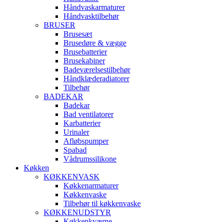
Håndvaskarmaturer
Håndvasktilbehør
BRUSER
Brusesæt
Brusedøre & vægge
Brusebatterier
Brusekabiner
Badeværelsestilbehør
Håndklæderadiatorer
Tilbehør
BADEKAR
Badekar
Bad ventilatorer
Karbatterier
Urinaler
Afløbspumper
Spabad
Vådrumssilikone
Køkken
KØKKENVASK
Køkkenarmaturer
Køkkenvaske
Tilbehør til køkkenvaske
KØKKENUDSTYR
Køkkenkværne