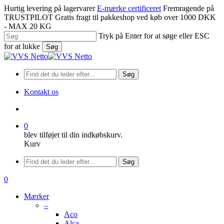
Spring
Hurtig levering på lagervarer
E-mærke certificeret
Fremragende på
til
TRUSTPILOT
Gratis fragt til pakkeshop ved køb over 1000 DKK
hovedindhold
- MAX 20 KG
Tryk på Enter for at søge eller ESC
for at lukke
Søg
Luk
søgning
Søg
Kontakt os
søge
0
blev tilføjet til din indkøbskurv.
Kurv
Menu
Søg
søge
0
Menu
Mærker
–
Aco
Alca