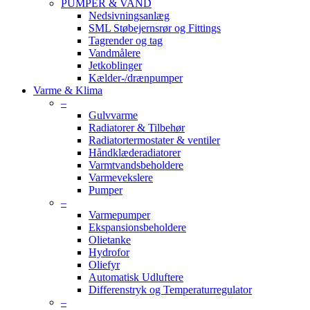
PUMPER & VAND
Nedsivningsanlæg
SML Støbejernsrør og Fittings
Tagrender og tag
Vandmålere
Jetkoblinger
Kælder-/drænpumper
Varme & Klima
–
Gulvvarme
Radiatorer & Tilbehør
Radiatortermostater & ventiler
Håndklæderadiatorer
Varmtvandsbeholdere
Varmevekslere
Pumper
–
Varmepumper
Ekspansionsbeholdere
Olietanke
Hydrofor
Oliefyr
Automatisk Udluftere
Differenstryk og Temperaturregulator
–