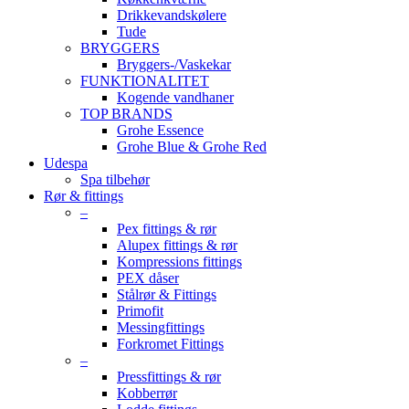
Drikkevandskølere
Tude
BRYGGERS
Bryggers-/Vaskekar
FUNKTIONALITET
Kogende vandhaner
TOP BRANDS
Grohe Essence
Grohe Blue & Grohe Red
Udespa
Spa tilbehør
Rør & fittings
–
Pex fittings & rør
Alupex fittings & rør
Kompressions fittings
PEX dåser
Stålrør & Fittings
Primofit
Messingfittings
Forkromet Fittings
–
Pressfittings & rør
Kobberrør