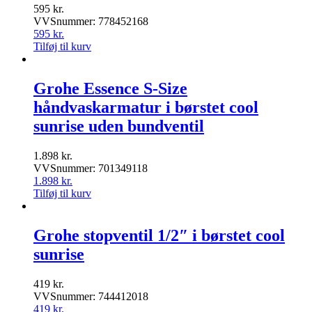
595
kr.
VVSnummer: 778452168
595
kr.
Tilføj til kurv
Grohe Essence S-Size
håndvaskarmatur i børstet cool
sunrise uden bundventil
1.898
kr.
VVSnummer: 701349118
1.898
kr.
Tilføj til kurv
Grohe stopventil 1/2″ i børstet cool
sunrise
419
kr.
VVSnummer: 744412018
419
kr.