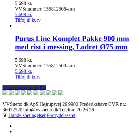
5.698
kr.
VVSnummer: 155812508-srm
5.698
kr.
Tilføj til kurv
Purus Line Komplet Pakke 900 mm
med rist i messing, Lodret Ø75 mm
5.698
kr.
VVSnummer: 155812509-srm
5.698
kr.
Tilføj til kurv
Share
Share
Share
Share
Pin
VVSnetto.dk ApS
|
Højrupsvej 29
|
9900 Frederikshavn
|
CVR nr.:
36072520
|
info@vvsnetto.dk
|
Telefon: 70 26 26
56
|
Handelsbetingelser
|
Fortrydelsesret
facebook
youtube