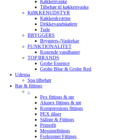
Køkkenvaske
Tilbehør til køkkenvaske
KØKKENUDSTYR
Køkkenkværne
Drikkevandskølere
Tude
BRYGGERS
Bryggers-/Vaskekar
FUNKTIONALITET
Kogende vandhaner
TOP BRANDS
Grohe Essence
Grohe Blue & Grohe Red
Udespa
Spa tilbehør
Rør & fittings
–
Pex fittings & rør
Alupex fittings & rør
Kompressions fittings
PEX dåser
Stålrør & Fittings
Primofit
Messingfittings
Forkromet Fittings