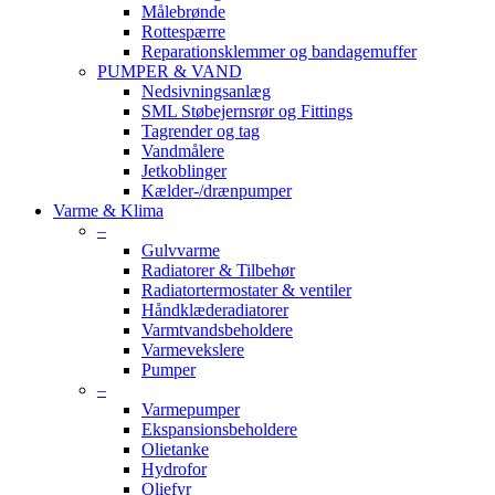
Målebrønde
Rottespærre
Reparationsklemmer og bandagemuffer
PUMPER & VAND
Nedsivningsanlæg
SML Støbejernsrør og Fittings
Tagrender og tag
Vandmålere
Jetkoblinger
Kælder-/drænpumper
Varme & Klima
–
Gulvvarme
Radiatorer & Tilbehør
Radiatortermostater & ventiler
Håndklæderadiatorer
Varmtvandsbeholdere
Varmevekslere
Pumper
–
Varmepumper
Ekspansionsbeholdere
Olietanke
Hydrofor
Oliefyr