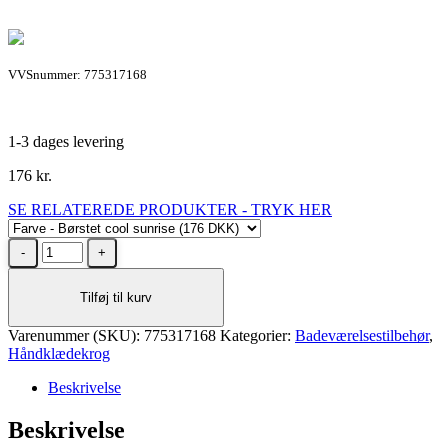
VVSnummer: 775317168
1-3 dages levering
176
kr.
SE RELATEREDE PRODUKTER - TRYK HER
Grohe
Essentials
håndklædekrog
Tilføj til kurv
i
børstet
Varenummer (SKU):
cool
775317168
Kategorier:
Badeværelsestilbehør
,
Håndklædekrog
sunrise
antal
Beskrivelse
Beskrivelse