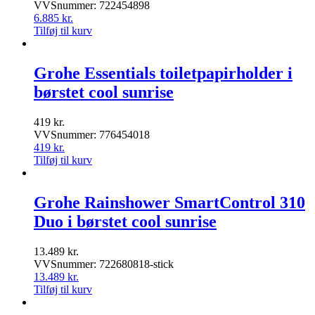
VVSnummer: 722454898
6.885
kr.
Tilføj til kurv
Grohe Essentials toiletpapirholder i
børstet cool sunrise
419
kr.
VVSnummer: 776454018
419
kr.
Tilføj til kurv
Grohe Rainshower SmartControl 310
Duo i børstet cool sunrise
13.489
kr.
VVSnummer: 722680818-stick
13.489
kr.
Tilføj til kurv