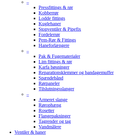
–
Pressfittings & rør
Kobberrør
Lodde fittings
Kuglehaner
Stopventiler & Pipefix
Fordelerrør
Pem-Rør & Fittings
Haneforlængere
–
Pak & Fugematerialer
Lim fittings & rør
Karfa bøsninger
Reparationsklemmer og bandagemuffer
Spændebånd
Rørpaneler
Tilslutningsslanger
–
Armeret slange
Rørophæng
Rosetter
Flangepakninger
Tagrender og tag
Vandmålere
Ventiler & haner