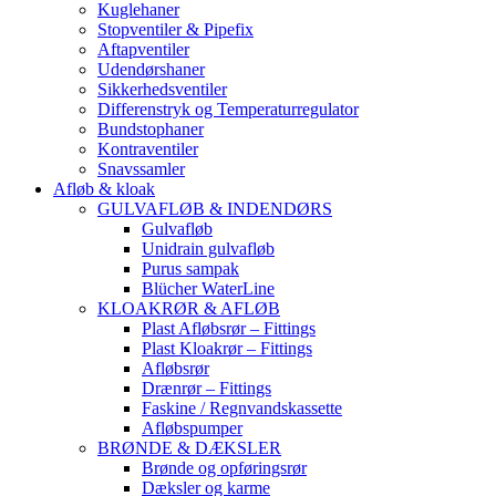
Kuglehaner
Stopventiler & Pipefix
Aftapventiler
Udendørshaner
Sikkerhedsventiler
Differenstryk og Temperaturregulator
Bundstophaner
Kontraventiler
Snavssamler
Afløb & kloak
GULVAFLØB & INDENDØRS
Gulvafløb
Unidrain gulvafløb
Purus sampak
Blücher WaterLine
KLOAKRØR & AFLØB
Plast Afløbsrør – Fittings
Plast Kloakrør – Fittings
Afløbsrør
Drænrør – Fittings
Faskine / Regnvandskassette
Afløbspumper
BRØNDE & DÆKSLER
Brønde og opføringsrør
Dæksler og karme