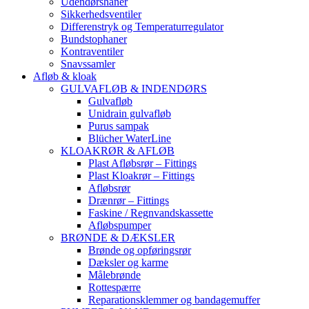
Udendørshaner
Sikkerhedsventiler
Differenstryk og Temperaturregulator
Bundstophaner
Kontraventiler
Snavssamler
Afløb & kloak
GULVAFLØB & INDENDØRS
Gulvafløb
Unidrain gulvafløb
Purus sampak
Blücher WaterLine
KLOAKRØR & AFLØB
Plast Afløbsrør – Fittings
Plast Kloakrør – Fittings
Afløbsrør
Drænrør – Fittings
Faskine / Regnvandskassette
Afløbspumper
BRØNDE & DÆKSLER
Brønde og opføringsrør
Dæksler og karme
Målebrønde
Rottespærre
Reparationsklemmer og bandagemuffer