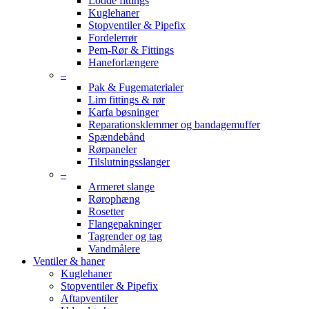
Lodde fittings
Kuglehaner
Stopventiler & Pipefix
Fordelerrør
Pem-Rør & Fittings
Haneforlængere
–
Pak & Fugematerialer
Lim fittings & rør
Karfa bøsninger
Reparationsklemmer og bandagemuffer
Spændebånd
Rørpaneler
Tilslutningsslanger
–
Armeret slange
Rørophæng
Rosetter
Flangepakninger
Tagrender og tag
Vandmålere
Ventiler & haner
Kuglehaner
Stopventiler & Pipefix
Aftapventiler