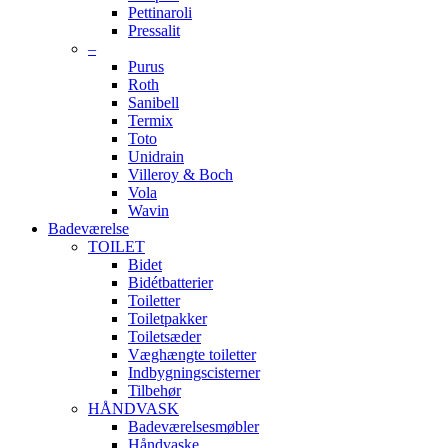
Pettinaroli
Pressalit
–
Purus
Roth
Sanibell
Termix
Toto
Unidrain
Villeroy & Boch
Vola
Wavin
Badeværelse
TOILET
Bidet
Bidétbatterier
Toiletter
Toiletpakker
Toiletsæder
Væghængte toiletter
Indbygningscisterner
Tilbehør
HÅNDVASK
Badeværelsesmøbler
Håndvaske