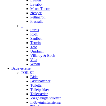
Laufen
Lavabo
Metro Therm
Neoperl
Pettinaroli
Pressalit
–
Purus
Roth
Sanibell
Termix
Toto
Unidrain
Villeroy & Boch
Vola
Wavin
Badeværelse
TOILET
Bidet
Bidétbatterier
Toiletter
Toiletpakker
Toiletsæder
Væghængte toiletter
Indbygningscisterner