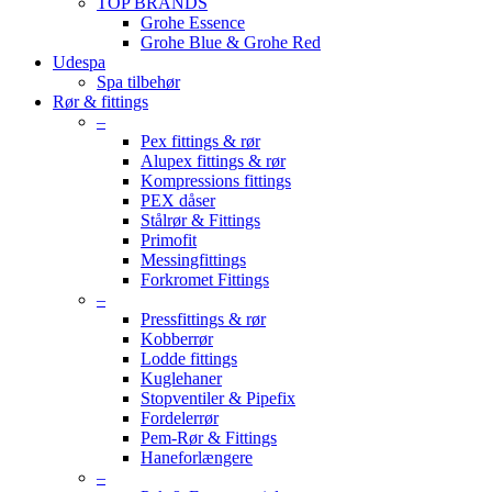
TOP BRANDS
Grohe Essence
Grohe Blue & Grohe Red
Udespa
Spa tilbehør
Rør & fittings
–
Pex fittings & rør
Alupex fittings & rør
Kompressions fittings
PEX dåser
Stålrør & Fittings
Primofit
Messingfittings
Forkromet Fittings
–
Pressfittings & rør
Kobberrør
Lodde fittings
Kuglehaner
Stopventiler & Pipefix
Fordelerrør
Pem-Rør & Fittings
Haneforlængere
–