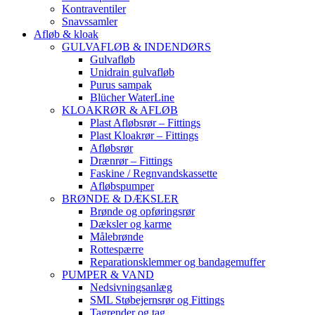
Kontraventiler
Snavssamler
Afløb & kloak
GULVAFLØB & INDENDØRS
Gulvafløb
Unidrain gulvafløb
Purus sampak
Blücher WaterLine
KLOAKRØR & AFLØB
Plast Afløbsrør – Fittings
Plast Kloakrør – Fittings
Afløbsrør
Drænrør – Fittings
Faskine / Regnvandskassette
Afløbspumper
BRØNDE & DÆKSLER
Brønde og opføringsrør
Dæksler og karme
Målebrønde
Rottespærre
Reparationsklemmer og bandagemuffer
PUMPER & VAND
Nedsivningsanlæg
SML Støbejernsrør og Fittings
Tagrender og tag