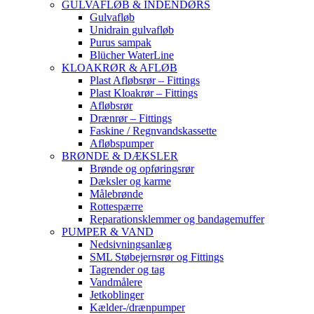
GULVAFLØB & INDENDØRS
Gulvafløb
Unidrain gulvafløb
Purus sampak
Blücher WaterLine
KLOAKRØR & AFLØB
Plast Afløbsrør – Fittings
Plast Kloakrør – Fittings
Afløbsrør
Drænrør – Fittings
Faskine / Regnvandskassette
Afløbspumper
BRØNDE & DÆKSLER
Brønde og opføringsrør
Dæksler og karme
Målebrønde
Rottespærre
Reparationsklemmer og bandagemuffer
PUMPER & VAND
Nedsivningsanlæg
SML Støbejernsrør og Fittings
Tagrender og tag
Vandmålere
Jetkoblinger
Kælder-/drænpumper