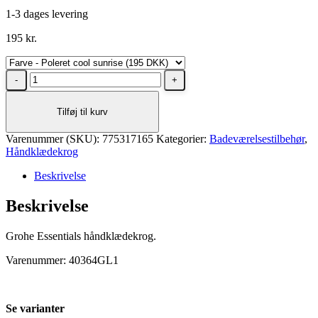
1-3 dages levering
195
kr.
Grohe
Essentials
håndklædekrog
Tilføj til kurv
i
poleret
Varenummer (SKU):
cool
775317165
Kategorier:
Badeværelsestilbehør
,
Håndklædekrog
sunrise
antal
Beskrivelse
Beskrivelse
Grohe Essentials håndklædekrog.
Varenummer: 40364GL1
Se varianter