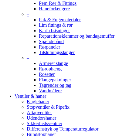
Pem-Rør & Fittings
Haneforlængere
–
Pak & Fugematerialer
Lim fittings & rør
Karfa bøsninger
Reparationsklemmer og bandagemuffer
Spændebånd
Rørpaneler
Tilslutningsslanger
–
Armeret slange
Rørophæng
Rosetter
Flangepakninger
Tagrender og tag
Vandmålere
Ventiler & haner
Kuglehaner
Stopventiler & Pipefix
Aftapventiler
Udendørshaner
Sikkerhedsventiler
Differenstryk og Temperaturregulator
Bundstophaner