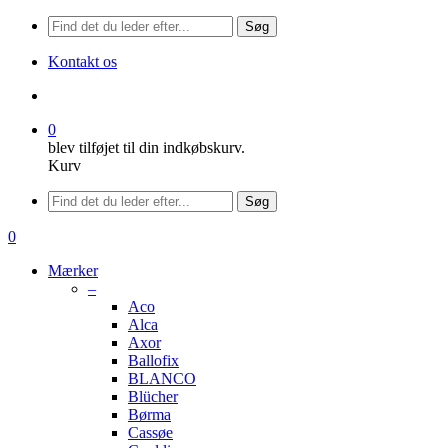
Søg
Kontakt os
søge
0
blev tilføjet til din indkøbskurv.
Kurv
Menu
Søg
søge
0
Menu
Mærker
–
Aco
Alca
Axor
Ballofix
BLANCO
Blücher
Børma
Cassøe