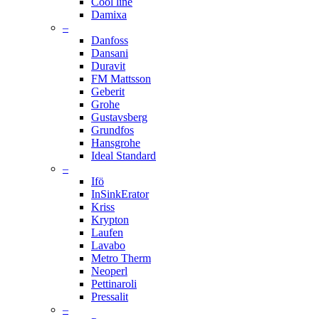
Cool line
Damixa
–
Danfoss
Dansani
Duravit
FM Mattsson
Geberit
Grohe
Gustavsberg
Grundfos
Hansgrohe
Ideal Standard
–
Ifö
InSinkErator
Kriss
Krypton
Laufen
Lavabo
Metro Therm
Neoperl
Pettinaroli
Pressalit
–