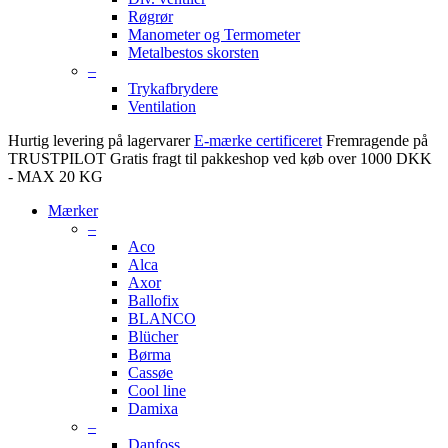
Røgrør
Manometer og Termometer
Metalbestos skorsten
–
Trykafbrydere
Ventilation
Hurtig levering på lagervarer
E-mærke certificeret
Fremragende på
TRUSTPILOT
Gratis fragt til pakkeshop ved køb over 1000 DKK
- MAX 20 KG
Mærker
–
Aco
Alca
Axor
Ballofix
BLANCO
Blücher
Børma
Cassøe
Cool line
Damixa
–
Danfoss