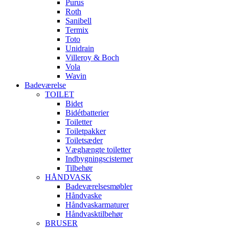
Purus
Roth
Sanibell
Termix
Toto
Unidrain
Villeroy & Boch
Vola
Wavin
Badeværelse
TOILET
Bidet
Bidétbatterier
Toiletter
Toiletpakker
Toiletsæder
Væghængte toiletter
Indbygningscisterner
Tilbehør
HÅNDVASK
Badeværelsesmøbler
Håndvaske
Håndvaskarmaturer
Håndvasktilbehør
BRUSER