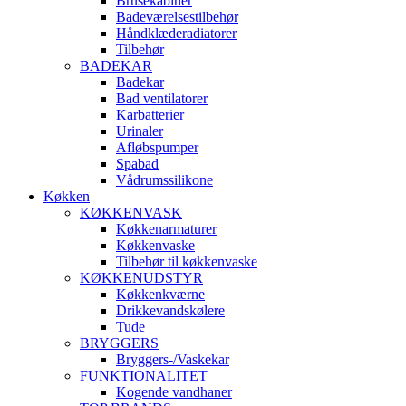
Brusekabiner
Badeværelsestilbehør
Håndklæderadiatorer
Tilbehør
BADEKAR
Badekar
Bad ventilatorer
Karbatterier
Urinaler
Afløbspumper
Spabad
Vådrumssilikone
Køkken
KØKKENVASK
Køkkenarmaturer
Køkkenvaske
Tilbehør til køkkenvaske
KØKKENUDSTYR
Køkkenkværne
Drikkevandskølere
Tude
BRYGGERS
Bryggers-/Vaskekar
FUNKTIONALITET
Kogende vandhaner