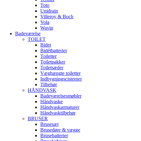
Toto
Unidrain
Villeroy & Boch
Vola
Wavin
Badeværelse
TOILET
Bidet
Bidétbatterier
Toiletter
Toiletpakker
Toiletsæder
Væghængte toiletter
Indbygningscisterner
Tilbehør
HÅNDVASK
Badeværelsesmøbler
Håndvaske
Håndvaskarmaturer
Håndvasktilbehør
BRUSER
Brusesæt
Brusedøre & vægge
Brusebatterier