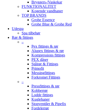
Bryggers-/Vaskekar
FUNKTIONALITET
Kogende vandhaner
TOP BRANDS
Grohe Essence
Grohe Blue & Grohe Red
Udespa
Spa tilbehør
Rør & fittings
–
Pex fittings & rør
Alupex fittings & rør
Kompressions fittings
PEX dåser
Stålrør & Fittings
Primofit
Messingfittings
Forkromet Fittings
–
Pressfittings & rør
Kobberrør
Lodde fittings
Kuglehaner
Stopventiler & Pipefix
Fordelerrør