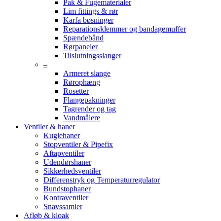
Pak & Fugematerialer
Lim fittings & rør
Karfa bøsninger
Reparationsklemmer og bandagemuffer
Spændebånd
Rørpaneler
Tilslutningsslanger
–
Armeret slange
Rørophæng
Rosetter
Flangepakninger
Tagrender og tag
Vandmålere
Ventiler & haner
Kuglehaner
Stopventiler & Pipefix
Aftapventiler
Udendørshaner
Sikkerhedsventiler
Differenstryk og Temperaturregulator
Bundstophaner
Kontraventiler
Snavssamler
Afløb & kloak