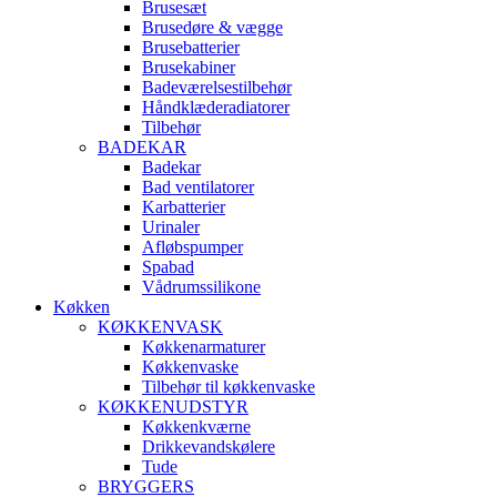
Brusesæt
Brusedøre & vægge
Brusebatterier
Brusekabiner
Badeværelsestilbehør
Håndklæderadiatorer
Tilbehør
BADEKAR
Badekar
Bad ventilatorer
Karbatterier
Urinaler
Afløbspumper
Spabad
Vådrumssilikone
Køkken
KØKKENVASK
Køkkenarmaturer
Køkkenvaske
Tilbehør til køkkenvaske
KØKKENUDSTYR
Køkkenkværne
Drikkevandskølere
Tude
BRYGGERS