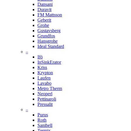
Dansani
Duravit
FM Mattsson
Geberit
Grohe
Gustavsberg
Grundfos
Hansgrohe
Ideal Standard
–
Ifö
InSinkErator
Kriss
Krypton
Laufen
Lavabo
Metro Therm
Neoperl
Pettinaroli
Pressalit
–
Purus
Roth
Sanibell
Termix