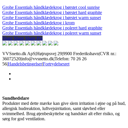
Grohe Essentials håndklædekrog i børstet cool sunrise
Grohe Essentials håndklædekrog i børstet hard graphite
Grohe Essentials håndklædekrog i børstet warm sunset
Grohe Essentials håndklædekrog i krom
Grohe Essentials håndklædekrog i poleret hard graphite
Grohe Essentials håndklædekrog i poleret warm sunset
Share
Share
Share
Share
Pin
VVSnetto.dk ApS
|
Højrupsvej 29
|
9900 Frederikshavn
|
CVR nr.:
36072520
|
info@vvsnetto.dk
|
Telefon: 70 26 26
56
|
Handelsbetingelser
|
Fortrydelsesret
facebook
youtube
Sundhedsfare
Produkter med dette mærke kan give slem irritation i øjne og på hud,
allergisk hudreaktion, luftvejsirritation, samt sløvhed eller
svimmelhed. Brug øjenbeskyttelse og handsker alt efter risiko, og
sørg for god ventilation.