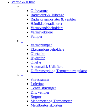
Varme & Klima
–
Gulvvarme
Radiatorer & Tilbehør
Radiatortermostater & ventiler
Håndklæderadiatorer
Varmtvandsbeholdere
Varmevekslere
Pumper
–
Varmepumper
Ekspansionsbeholdere
Olietanke
Hydrofor
Oliefyr
Automatisk Udluftere
Differenstryk og Temperaturregulator
–
Snavssamler
Isolering
Centralstøvsuger
Div. ventiler
Røgrør
Manometer og Termometer
Metalbestos skorsten