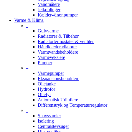
Vandmålere
Jetkoblinger
Kælder-/drænpumper
Varme & Klima
–
Gulvvarme
Radiatorer & Tilbehør
Radiatortermostater & ventiler
Håndklæderadiatorer
Varmtvandsbeholdere
Varmevekslere
Pumper
–
Varmepumper
Ekspansionsbeholdere
Olietanke
Hydrofor
Oliefyr
Automatisk Udluftere
Differenstryk og Temperaturregulator
–
Snavssamler
Isolering
Centralstøvsuger
Div. ventiler