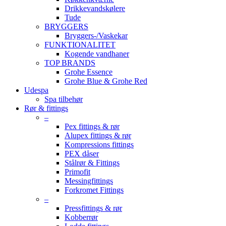
Drikkevandskølere
Tude
BRYGGERS
Bryggers-/Vaskekar
FUNKTIONALITET
Kogende vandhaner
TOP BRANDS
Grohe Essence
Grohe Blue & Grohe Red
Udespa
Spa tilbehør
Rør & fittings
–
Pex fittings & rør
Alupex fittings & rør
Kompressions fittings
PEX dåser
Stålrør & Fittings
Primofit
Messingfittings
Forkromet Fittings
–
Pressfittings & rør
Kobberrør