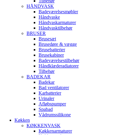
Tilbehør
HÅNDVASK
Badeværelsesmøbler
Håndvaske
Håndvaskarmaturer
Håndvasktilbehør
BRUSER
Brusesæt
Brusedøre & vægge
Brusebatterier
Brusekabiner
Badeværelsestilbehør
Håndklæderadiatorer
Tilbehør
BADEKAR
Badekar
Bad ventilatorer
Karbatterier
Urinaler
Afløbspumper
Spabad
Vådrumssilikone
Køkken
KØKKENVASK
Køkkenarmaturer