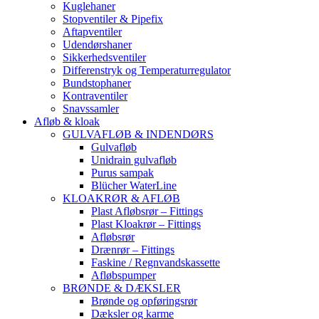
Kuglehaner
Stopventiler & Pipefix
Aftapventiler
Udendørshaner
Sikkerhedsventiler
Differenstryk og Temperaturregulator
Bundstophaner
Kontraventiler
Snavssamler
Afløb & kloak
GULVAFLØB & INDENDØRS
Gulvafløb
Unidrain gulvafløb
Purus sampak
Blücher WaterLine
KLOAKRØR & AFLØB
Plast Afløbsrør – Fittings
Plast Kloakrør – Fittings
Afløbsrør
Drænrør – Fittings
Faskine / Regnvandskassette
Afløbspumper
BRØNDE & DÆKSLER
Brønde og opføringsrør
Dæksler og karme