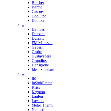
Blücher
Børma
Cassøe
Cool line
Damixa
–
Danfoss
Dansani
Duravit
FM Mattsson
Geberit
Grohe
Gustavsberg
Grundfos
Hansgrohe
Ideal Standard
–
Ifö
InSinkErator
Kriss
Krypton
Laufen
Lavabo
Metro Therm
Neoperl