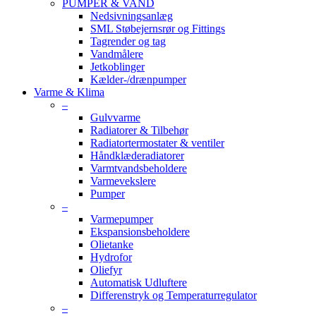
PUMPER & VAND
Nedsivningsanlæg
SML Støbejernsrør og Fittings
Tagrender og tag
Vandmålere
Jetkoblinger
Kælder-/drænpumper
Varme & Klima
–
Gulvvarme
Radiatorer & Tilbehør
Radiatortermostater & ventiler
Håndklæderadiatorer
Varmtvandsbeholdere
Varmevekslere
Pumper
–
Varmepumper
Ekspansionsbeholdere
Olietanke
Hydrofor
Oliefyr
Automatisk Udluftere
Differenstryk og Temperaturregulator
–