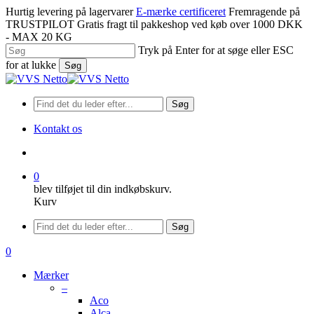
Spring
Hurtig levering på lagervarer
E-mærke certificeret
Fremragende på
til
TRUSTPILOT
Gratis fragt til pakkeshop ved køb over 1000 DKK
hovedindhold
- MAX 20 KG
Tryk på Enter for at søge eller ESC
for at lukke
Søg
Luk
søgning
Søg
Kontakt os
søge
0
blev tilføjet til din indkøbskurv.
Kurv
Menu
Søg
søge
0
Menu
Mærker
–
Aco
Alca