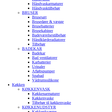
Håndvaskarmaturer
Håndvasktilbehør
BRUSER
Brusesæt
Brusedøre & vægge
Brusebatterier
Brusekabiner
Badeværelsestilbehør
Håndklæderadiatorer
Tilbehør
BADEKAR
Badekar
Bad ventilatorer
Karbatterier
Urinaler
Afløbspumper
Spabad
Vådrumssilikone
Køkken
KØKKENVASK
Køkkenarmaturer
Køkkenvaske
Tilbehør til køkkenvaske
KØKKENUDSTYR
Køkkenkværne