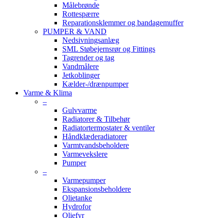
Målebrønde
Rottespærre
Reparationsklemmer og bandagemuffer
PUMPER & VAND
Nedsivningsanlæg
SML Støbejernsrør og Fittings
Tagrender og tag
Vandmålere
Jetkoblinger
Kælder-/drænpumper
Varme & Klima
–
Gulvvarme
Radiatorer & Tilbehør
Radiatortermostater & ventiler
Håndklæderadiatorer
Varmtvandsbeholdere
Varmevekslere
Pumper
–
Varmepumper
Ekspansionsbeholdere
Olietanke
Hydrofor
Oliefyr