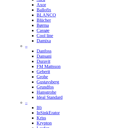
Axor
Ballofix
BLANCO
Blücher
Børma
Cassøe
Cool line
Damixa
–
Danfoss
Dansani
Duravit
FM Mattsson
Geberit
Grohe
Gustavsberg
Grundfos
Hansgrohe
Ideal Standard
–
Ifö
InSinkErator
Kriss
Krypton