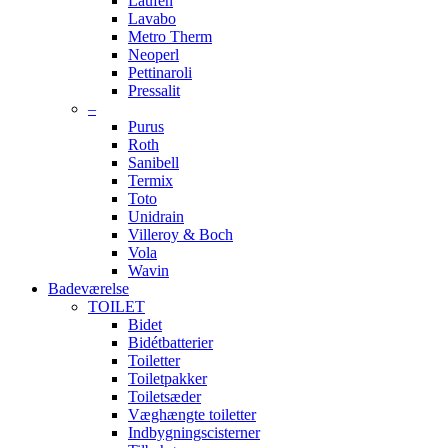
Laufen
Lavabo
Metro Therm
Neoperl
Pettinaroli
Pressalit
–
Purus
Roth
Sanibell
Termix
Toto
Unidrain
Villeroy & Boch
Vola
Wavin
Badeværelse
TOILET
Bidet
Bidétbatterier
Toiletter
Toiletpakker
Toiletsæder
Væghængte toiletter
Indbygningscisterner