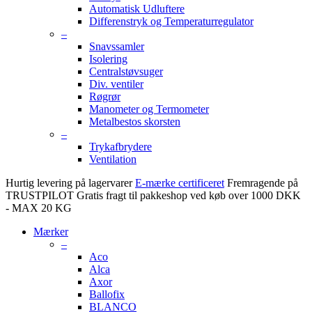
Automatisk Udluftere
Differenstryk og Temperaturregulator
–
Snavssamler
Isolering
Centralstøvsuger
Div. ventiler
Røgrør
Manometer og Termometer
Metalbestos skorsten
–
Trykafbrydere
Ventilation
Hurtig levering på lagervarer
E-mærke certificeret
Fremragende på
TRUSTPILOT
Gratis fragt til pakkeshop ved køb over 1000 DKK
- MAX 20 KG
Mærker
–
Aco
Alca
Axor
Ballofix
BLANCO