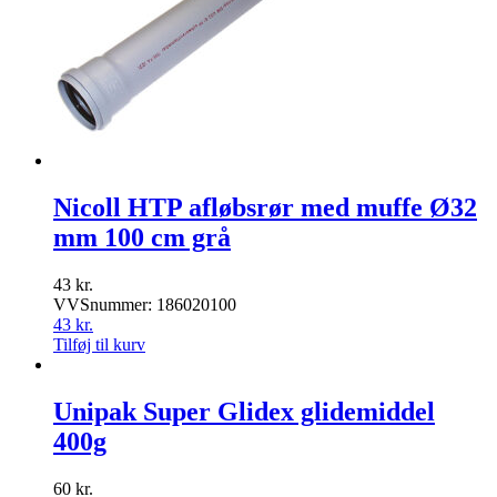
Nicoll HTP afløbsrør med muffe Ø32
mm 100 cm grå
43
kr.
VVSnummer: 186020100
43
kr.
Tilføj til kurv
Unipak Super Glidex glidemiddel
400g
60
kr.