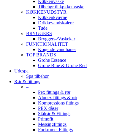
Køkkenvaske
Tilbehør til køkkenvaske
KØKKENUDSTYR
Køkkenkværne
Drikkevandskølere
Tude
BRYGGERS
Bryggers-/Vaskekar
FUNKTIONALITET
Kogende vandhaner
TOP BRANDS
Grohe Essence
Grohe Blue & Grohe Red
Udespa
Spa tilbehør
Rør & fittings
–
Pex fittings & rør
Alupex fittings & rør
Kompressions fittings
PEX dåser
Stålrør & Fittings
Primofit
Messingfittings
Forkromet Fittings