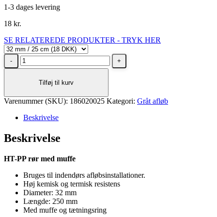
1-3 dages levering
18
kr.
SE RELATEREDE PRODUKTER - TRYK HER
Nicoll
HTP
afløbsrør
Tilføj til kurv
med
muffe
Varenummer (SKU):
Ø32
186020025
Kategori:
Gråt afløb
mm
Beskrivelse
25
cm
Beskrivelse
grå
antal
HT-PP rør med muffe
Bruges til indendørs afløbsinstallationer.
Høj kemisk og termisk resistens
Diameter: 32 mm
Længde: 250 mm
Med muffe og tætningsring