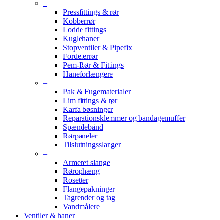
–
Pressfittings & rør
Kobberrør
Lodde fittings
Kuglehaner
Stopventiler & Pipefix
Fordelerrør
Pem-Rør & Fittings
Haneforlængere
–
Pak & Fugematerialer
Lim fittings & rør
Karfa bøsninger
Reparationsklemmer og bandagemuffer
Spændebånd
Rørpaneler
Tilslutningsslanger
–
Armeret slange
Rørophæng
Rosetter
Flangepakninger
Tagrender og tag
Vandmålere
Ventiler & haner