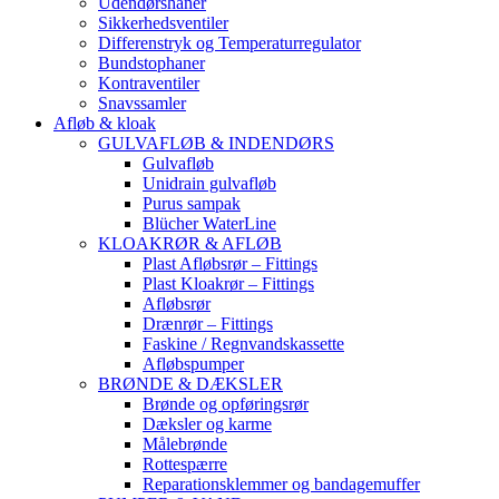
Udendørshaner
Sikkerhedsventiler
Differenstryk og Temperaturregulator
Bundstophaner
Kontraventiler
Snavssamler
Afløb & kloak
GULVAFLØB & INDENDØRS
Gulvafløb
Unidrain gulvafløb
Purus sampak
Blücher WaterLine
KLOAKRØR & AFLØB
Plast Afløbsrør – Fittings
Plast Kloakrør – Fittings
Afløbsrør
Drænrør – Fittings
Faskine / Regnvandskassette
Afløbspumper
BRØNDE & DÆKSLER
Brønde og opføringsrør
Dæksler og karme
Målebrønde
Rottespærre
Reparationsklemmer og bandagemuffer