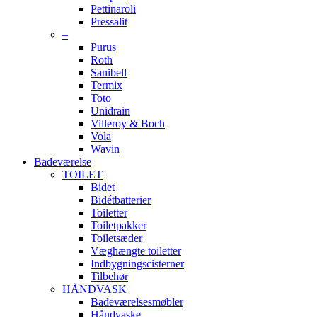
Pettinaroli
Pressalit
–
Purus
Roth
Sanibell
Termix
Toto
Unidrain
Villeroy & Boch
Vola
Wavin
Badeværelse
TOILET
Bidet
Bidétbatterier
Toiletter
Toiletpakker
Toiletsæder
Væghængte toiletter
Indbygningscisterner
Tilbehør
HÅNDVASK
Badeværelsesmøbler
Håndvaske