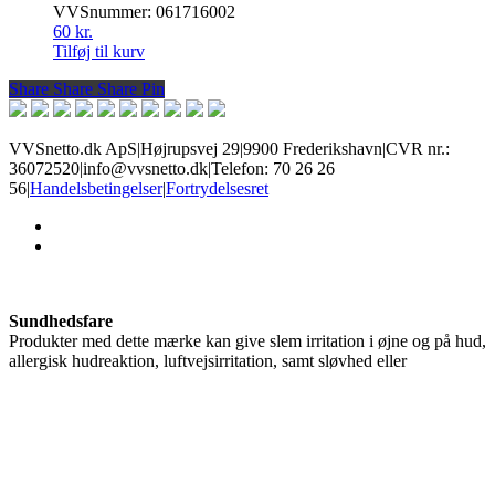
VVSnummer: 061716002
60
kr.
Tilføj til kurv
Share
Share
Share
Share
Pin
VVSnetto.dk ApS
|
Højrupsvej 29
|
9900 Frederikshavn
|
CVR nr.:
36072520
|
info@vvsnetto.dk
|
Telefon: 70 26 26
56
|
Handelsbetingelser
|
Fortrydelsesret
facebook
youtube
Sundhedsfare
Produkter med dette mærke kan give slem irritation i øjne og på hud,
allergisk hudreaktion, luftvejsirritation, samt sløvhed eller
svimmelhed. Brug øjenbeskyttelse og handsker alt efter risiko, og
sørg for god ventilation.
Ætsende