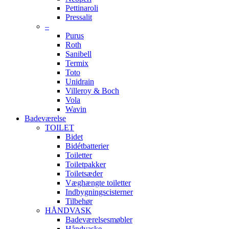
Pettinaroli
Pressalit
–
Purus
Roth
Sanibell
Termix
Toto
Unidrain
Villeroy & Boch
Vola
Wavin
Badeværelse
TOILET
Bidet
Bidétbatterier
Toiletter
Toiletpakker
Toiletsæder
Væghængte toiletter
Indbygningscisterner
Tilbehør
HÅNDVASK
Badeværelsesmøbler
Håndvaske