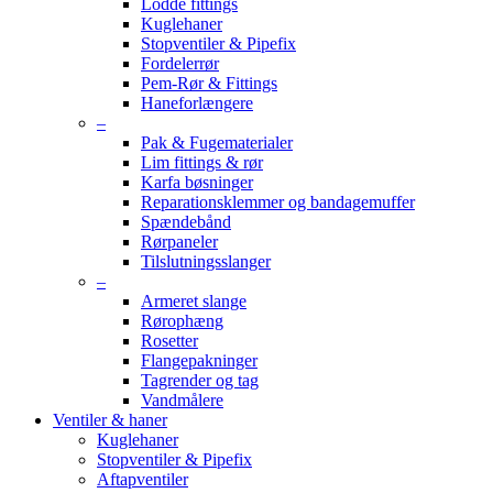
Lodde fittings
Kuglehaner
Stopventiler & Pipefix
Fordelerrør
Pem-Rør & Fittings
Haneforlængere
–
Pak & Fugematerialer
Lim fittings & rør
Karfa bøsninger
Reparationsklemmer og bandagemuffer
Spændebånd
Rørpaneler
Tilslutningsslanger
–
Armeret slange
Rørophæng
Rosetter
Flangepakninger
Tagrender og tag
Vandmålere
Ventiler & haner
Kuglehaner
Stopventiler & Pipefix
Aftapventiler