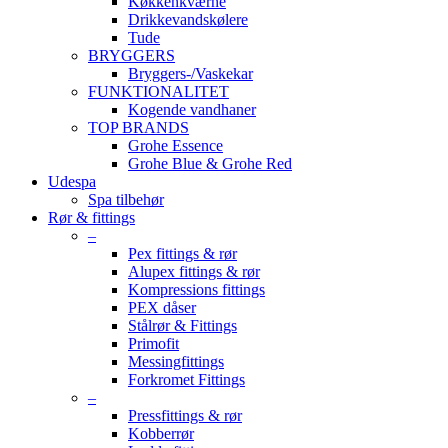
Køkkenkværne
Drikkevandskølere
Tude
BRYGGERS
Bryggers-/Vaskekar
FUNKTIONALITET
Kogende vandhaner
TOP BRANDS
Grohe Essence
Grohe Blue & Grohe Red
Udespa
Spa tilbehør
Rør & fittings
–
Pex fittings & rør
Alupex fittings & rør
Kompressions fittings
PEX dåser
Stålrør & Fittings
Primofit
Messingfittings
Forkromet Fittings
–
Pressfittings & rør
Kobberrør