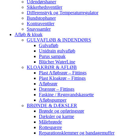
Udendørshaner
Sikkerhedsventiler
Differenstryk og Temperaturregulator
Bundstophaner
Kontraventiler
Snavssamler
Afløb & kloak
GULVAFLØB & INDENDØRS
Gulvafløb
Unidrain gulvafløb
Purus sampak
Blücher WaterLine
KLOAKRØR & AFLØB
Plast Afløbsrør – Fittings
Plast Kloakrør – Fittings
Afløbsrør
Drænrør – Fittings
Faskine / Regnvandskassette
Afløbspumper
BRØNDE & DÆKSLER
Brønde og opføringsrør
Dæksler og karme
Målebrønde
Rottespærre
Reparationsklemmer og bandagemuffer