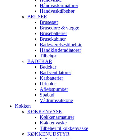
Håndvaskarmaturer
Håndvasktilbehør
BRUSER
Brusesæt
Brusedøre & vægge
Brusebatterier
Brusekabiner
Badeværelsestilbehør
Håndklæderadiatorer
Tilbehør
BADEKAR
Badekar
Bad ventilatorer
Karbatterier
Urinaler
Afløbspumper
Spabad
Vådrumssilikone
Køkken
KØKKENVASK
Køkkenarmaturer
Køkkenvaske
Tilbehør til køkkenvaske
KØKKENUDSTYR