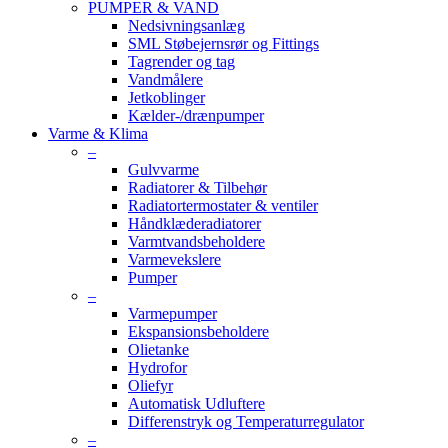
PUMPER & VAND
Nedsivningsanlæg
SML Støbejernsrør og Fittings
Tagrender og tag
Vandmålere
Jetkoblinger
Kælder-/drænpumper
Varme & Klima
–
Gulvvarme
Radiatorer & Tilbehør
Radiatortermostater & ventiler
Håndklæderadiatorer
Varmtvandsbeholdere
Varmevekslere
Pumper
–
Varmepumper
Ekspansionsbeholdere
Olietanke
Hydrofor
Oliefyr
Automatisk Udluftere
Differenstryk og Temperaturregulator
–