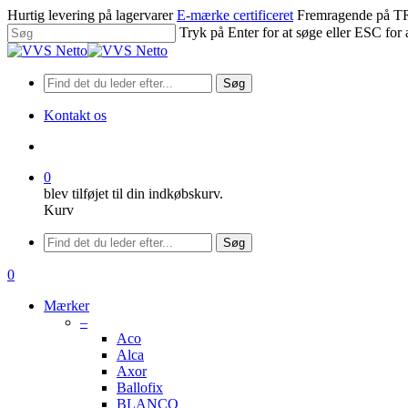
Spring
Hurtig levering på lagervarer
E-mærke certificeret
Fremragende på
til
Tryk på Enter for at søge eller ESC for 
hovedindhold
Luk
søgning
Søg
Kontakt os
søge
0
blev tilføjet til din indkøbskurv.
Kurv
Menu
Søg
søge
0
Menu
Mærker
–
Aco
Alca
Axor
Ballofix
BLANCO