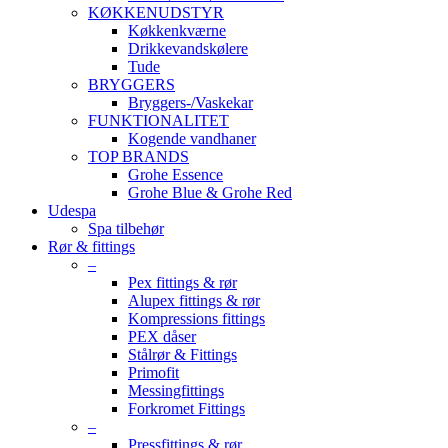
KØKKENUDSTYR
Køkkenkværne
Drikkevandskølere
Tude
BRYGGERS
Bryggers-/Vaskekar
FUNKTIONALITET
Kogende vandhaner
TOP BRANDS
Grohe Essence
Grohe Blue & Grohe Red
Udespa
Spa tilbehør
Rør & fittings
–
Pex fittings & rør
Alupex fittings & rør
Kompressions fittings
PEX dåser
Stålrør & Fittings
Primofit
Messingfittings
Forkromet Fittings
–
Pressfittings & rør