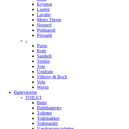
Krypton
Laufen
Lavabo
Metro Therm
Neoperl
Pettinaroli
Pressalit
–
Purus
Roth
Sanibell
Termix
Toto
Unidrain
Villeroy & Boch
Vola
Wavin
Badeværelse
TOILET
Bidet
Bidétbatterier
Toiletter
Toiletpakker
Toiletsæder
Væghængte toiletter