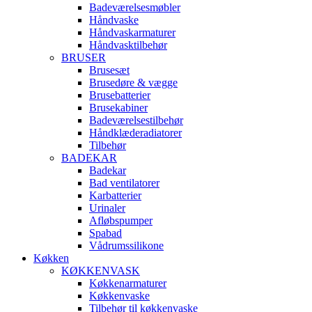
Badeværelsesmøbler
Håndvaske
Håndvaskarmaturer
Håndvasktilbehør
BRUSER
Brusesæt
Brusedøre & vægge
Brusebatterier
Brusekabiner
Badeværelsestilbehør
Håndklæderadiatorer
Tilbehør
BADEKAR
Badekar
Bad ventilatorer
Karbatterier
Urinaler
Afløbspumper
Spabad
Vådrumssilikone
Køkken
KØKKENVASK
Køkkenarmaturer
Køkkenvaske
Tilbehør til køkkenvaske