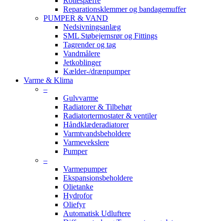
Rottespærre
Reparationsklemmer og bandagemuffer
PUMPER & VAND
Nedsivningsanlæg
SML Støbejernsrør og Fittings
Tagrender og tag
Vandmålere
Jetkoblinger
Kælder-/drænpumper
Varme & Klima
–
Gulvvarme
Radiatorer & Tilbehør
Radiatortermostater & ventiler
Håndklæderadiatorer
Varmtvandsbeholdere
Varmevekslere
Pumper
–
Varmepumper
Ekspansionsbeholdere
Olietanke
Hydrofor
Oliefyr
Automatisk Udluftere