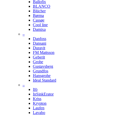
Ballofix
BLANCO
Blücher
Børma
Cassøe
Cool line
Damixa
–
Danfoss
Dansani
Duravit
FM Mattsson
Geberit
Grohe
Gustavsberg
Grundfos
Hansgrohe
Ideal Standard
–
Ifö
InSinkErator
Kriss
Krypton
Laufen
Lavabo