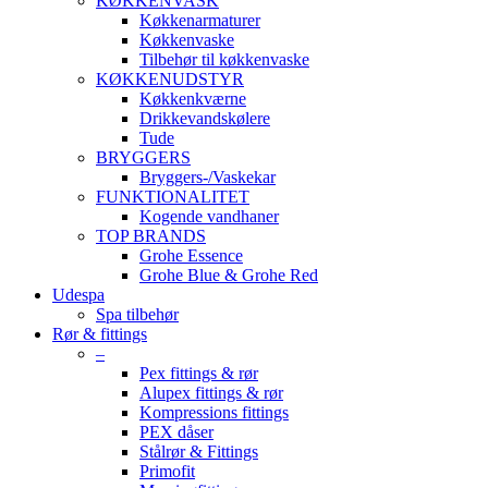
KØKKENVASK
Køkkenarmaturer
Køkkenvaske
Tilbehør til køkkenvaske
KØKKENUDSTYR
Køkkenkværne
Drikkevandskølere
Tude
BRYGGERS
Bryggers-/Vaskekar
FUNKTIONALITET
Kogende vandhaner
TOP BRANDS
Grohe Essence
Grohe Blue & Grohe Red
Udespa
Spa tilbehør
Rør & fittings
–
Pex fittings & rør
Alupex fittings & rør
Kompressions fittings
PEX dåser
Stålrør & Fittings
Primofit