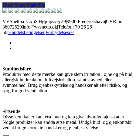
Share
Share
Share
Share
Pin
VVSnetto.dk ApS
|
Højrupsvej 29
|
9900 Frederikshavn
|
CVR nr.:
36072520
|
info@vvsnetto.dk
|
Telefon: 70 26 26
56
|
Handelsbetingelser
|
Fortrydelsesret
facebook
youtube
Sundhedsfare
Produkter med dette mærke kan give slem irritation i øjne og på hud,
allergisk hudreaktion, luftvejsirritation, samt sløvhed eller
svimmelhed. Brug øjenbeskyttelse og handsker alt efter risiko, og
sørg for god ventilation.
Ætsende
Disse kemikalier kan ætse hud og kan give alvorlige øjenskader.
Nogle produkter kan endda ætse metal. Undgå hud- og øjenkontakt
ved at bruge korrekte handsker og øjenbeskyttelse.