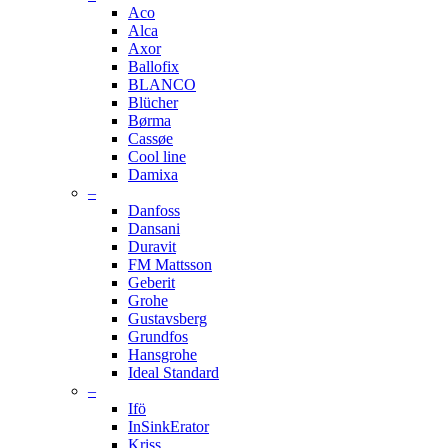
Aco
Alca
Axor
Ballofix
BLANCO
Blücher
Børma
Cassøe
Cool line
Damixa
–
Danfoss
Dansani
Duravit
FM Mattsson
Geberit
Grohe
Gustavsberg
Grundfos
Hansgrohe
Ideal Standard
–
Ifö
InSinkErator
Kriss