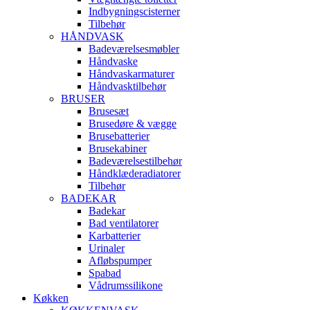
Indbygningscisterner
Tilbehør
HÅNDVASK
Badeværelsesmøbler
Håndvaske
Håndvaskarmaturer
Håndvasktilbehør
BRUSER
Brusesæt
Brusedøre & vægge
Brusebatterier
Brusekabiner
Badeværelsestilbehør
Håndklæderadiatorer
Tilbehør
BADEKAR
Badekar
Bad ventilatorer
Karbatterier
Urinaler
Afløbspumper
Spabad
Vådrumssilikone
Køkken