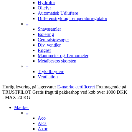
Hydrofor
Oliefyr
Automatisk Udluftere
Differenstryk og Temperaturregulator
–
Snavssamler
Isolering
Centralstøvsuger
Div. ventiler
Røgrør
Manometer og Termometer
Metalbestos skorsten
–
Trykafbrydere
Ventilation
Hurtig levering på lagervarer
E-mærke certificeret
Fremragende på
TRUSTPILOT
Gratis fragt til pakkeshop ved køb over 1000 DKK
- MAX 20 KG
Mærker
–
Aco
Alca
Axor