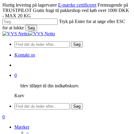
Spring
Hurtig levering på lagervarer
E-mærke certificeret
Fremragende på
til
TRUSTPILOT
Gratis fragt til pakkeshop ved køb over 1000 DKK
hovedindhold
- MAX 20 KG
Tryk på Enter for at søge eller ESC
for at lukke
Søg
Luk
søgning
Søg
Kontakt os
søge
0
blev tilføjet til din indkøbskurv.
Kurv
Menu
Søg
søge
0
Menu
Mærker
–