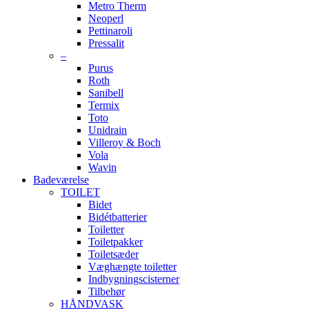
Metro Therm
Neoperl
Pettinaroli
Pressalit
–
Purus
Roth
Sanibell
Termix
Toto
Unidrain
Villeroy & Boch
Vola
Wavin
Badeværelse
TOILET
Bidet
Bidétbatterier
Toiletter
Toiletpakker
Toiletsæder
Væghængte toiletter
Indbygningscisterner
Tilbehør
HÅNDVASK