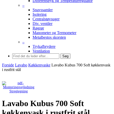
Differenstryk og Temperaturregulator
–
Snavssamler
Isolering
Centralstøvsuger
Div. ventiler
Røgrør
Manometer og Termometer
Metalbestos skorsten
–
Trykafbrydere
Ventilation
Søg
Forside
Lavabo
Køkkenvaske
Lavabo Kubus 700 Soft køkkenvask
i rustfrit stål
Stregtegning
Lavabo Kubus 700 Soft
køkkenvask i rustfrit stål