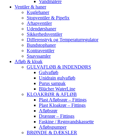
Vandmålere
Ventiler & haner
Kuglehaner
Stopventiler & Pipefix
Aftapventiler
Udendørshaner
Sikkerhedsventiler
Differenstryk og Temperaturregulator
Bundstophaner
Kontraventiler
Snavssamler
Afløb & kloak
GULVAFLØB & INDENDØRS
Gulvafløb
Unidrain gulvafløb
Purus sampak
Blücher WaterLine
KLOAKRØR & AFLØB
Plast Afløbsrør – Fittings
Plast Kloakrør – Fittings
Afløbsrør
Drænrør – Fittings
Faskine / Regnvandskassette
Afløbspumper
BRØNDE & DÆKSLER