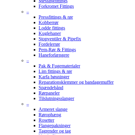
Messingfittings
Forkromet Fittings
–
Pressfittings & rør
Kobberrør
Lodde fittings
Kuglehaner
Stopventiler & Pipefix
Fordelerrør
Pem-Rør & Fittings
Haneforlængere
–
Pak & Fugematerialer
Lim fittings & rør
Karfa bøsninger
Reparationsklemmer og bandagemuffer
Spændebånd
Rørpaneler
Tilslutningsslanger
–
Armeret slange
Rørophæng
Rosetter
Flangepakninger
Tagrender og tag