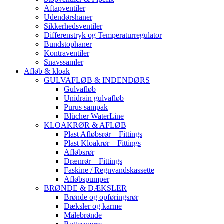
Aftapventiler
Udendørshaner
Sikkerhedsventiler
Differenstryk og Temperaturregulator
Bundstophaner
Kontraventiler
Snavssamler
Afløb & kloak
GULVAFLØB & INDENDØRS
Gulvafløb
Unidrain gulvafløb
Purus sampak
Blücher WaterLine
KLOAKRØR & AFLØB
Plast Afløbsrør – Fittings
Plast Kloakrør – Fittings
Afløbsrør
Drænrør – Fittings
Faskine / Regnvandskassette
Afløbspumper
BRØNDE & DÆKSLER
Brønde og opføringsrør
Dæksler og karme
Målebrønde