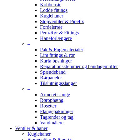
Kobberrør
Lodde fittings
Kuglehaner
Stopventiler & Pipefix
Fordelerrør
Pem-Rør & Fittings
Haneforlængere
–
Pak & Fugematerialer
Lim fittings & rør
Karfa bøsninger
Reparationsklemmer og bandagemuffer
Spændebånd
Rørpaneler
Tilslutningsslanger
–
Armeret slange
Rørophæng
Rosetter
Flangepakninger
Tagrender og tag
Vandmålere
Ventiler & haner
Kuglehaner
Stopventiler & Pipefix