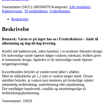
oprindelige
aktuelle
Varenummer (SKU):
689300070
Kategorier:
Alle produkter
,
pris
pris
Køkkenvaske
,
Til nedfældning
,
Underlimning
var:
er:
3.989 kr..
2.998 kr..
Beskrivelse
Beskrivelse
Bemærk: Varen er på lager hos os i Frederikshavn – både til
afhentning og dag-til-dag levering.
Rustfri stål køkkenvask, uden hanehul, i et moderne firkantet design.
De indvendige runde hjørner følger vaskens yderkant, hvilket giver
et harmonisk design, ligeledes er de indvendige runde hjørner
rengøringsvenlige.
Kuvertbunden betyder at vandet nemt løber i afløbet.
Med en ståltykkelse på 1,2 mm er vasken meget stabil. Denne
stabilitet betyder, at vasken kan monteres på forskellige måder:
almindelig nedfældning, underlimning eller planlimning.
Der medfølger bundventil, vandlås og monteringsclips til
nedfældning/planlimning.
Varenummer: 10029