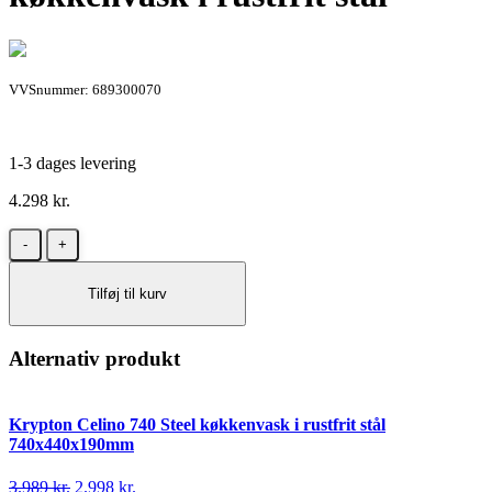
VVSnummer: 689300070
1-3 dages levering
4.298
kr.
Lavabo
Kubus
700
Tilføj til kurv
Soft
køkkenvask
i
rustfrit
Alternativ produkt
stål
antal
Krypton Celino 740 Steel køkkenvask i rustfrit stål
740x440x190mm
Den
Den
3.989
kr.
2.998
kr.