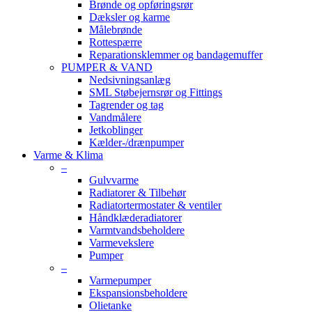
Brønde og opføringsrør
Dæksler og karme
Målebrønde
Rottespærre
Reparationsklemmer og bandagemuffer
PUMPER & VAND
Nedsivningsanlæg
SML Støbejernsrør og Fittings
Tagrender og tag
Vandmålere
Jetkoblinger
Kælder-/drænpumper
Varme & Klima
–
Gulvvarme
Radiatorer & Tilbehør
Radiatortermostater & ventiler
Håndklæderadiatorer
Varmtvandsbeholdere
Varmevekslere
Pumper
–
Varmepumper
Ekspansionsbeholdere
Olietanke