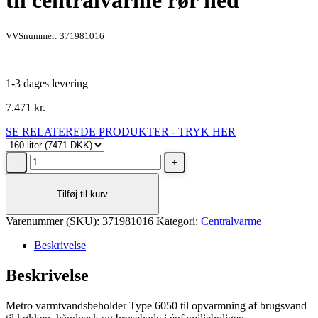
til centralvarme rør ned
VVSnummer: 371981016
1-3 dages levering
7.471
kr.
SE RELATEREDE PRODUKTER - TRYK HER
Metro
Therm
varmtvandsbeholder
Tilføj til kurv
160
liter
Varenummer (SKU):
til
371981016
Kategori:
Centralvarme
centralvarme
Beskrivelse
rør
ned
Beskrivelse
antal
Metro varmtvandsbeholder Type 6050 til opvarmning af brugsvand