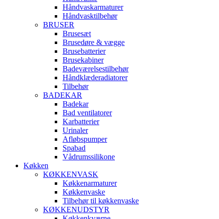
Håndvaskarmaturer
Håndvasktilbehør
BRUSER
Brusesæt
Brusedøre & vægge
Brusebatterier
Brusekabiner
Badeværelsestilbehør
Håndklæderadiatorer
Tilbehør
BADEKAR
Badekar
Bad ventilatorer
Karbatterier
Urinaler
Afløbspumper
Spabad
Vådrumssilikone
Køkken
KØKKENVASK
Køkkenarmaturer
Køkkenvaske
Tilbehør til køkkenvaske
KØKKENUDSTYR
Køkkenkværne