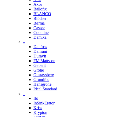
Axor
Ballofix
BLANCO
Blücher
Børma
Cassøe
Cool line
Damixa
–
Danfoss
Dansani
Duravit
FM Mattsson
Geberit
Grohe
Gustavsberg
Grundfos
Hansgrohe
Ideal Standard
–
Ifö
InSinkErator
Kriss
Krypton