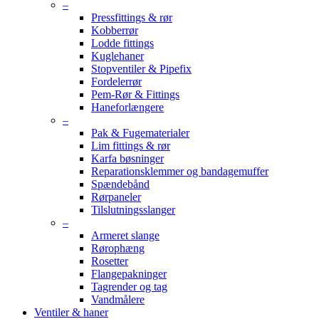
–
Pressfittings & rør
Kobberrør
Lodde fittings
Kuglehaner
Stopventiler & Pipefix
Fordelerrør
Pem-Rør & Fittings
Haneforlængere
–
Pak & Fugematerialer
Lim fittings & rør
Karfa bøsninger
Reparationsklemmer og bandagemuffer
Spændebånd
Rørpaneler
Tilslutningsslanger
–
Armeret slange
Rørophæng
Rosetter
Flangepakninger
Tagrender og tag
Vandmålere
Ventiler & haner