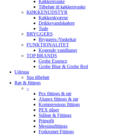
Køkkenvaske
Tilbehør til køkkenvaske
KØKKENUDSTYR
Køkkenkværne
Drikkevandskølere
Tude
BRYGGERS
Bryggers-/Vaskekar
FUNKTIONALITET
Kogende vandhaner
TOP BRANDS
Grohe Essence
Grohe Blue & Grohe Red
Udespa
Spa tilbehør
Rør & fittings
–
Pex fittings & rør
Alupex fittings & rør
Kompressions fittings
PEX dåser
Stålrør & Fittings
Primofit
Messingfittings
Forkromet Fittings