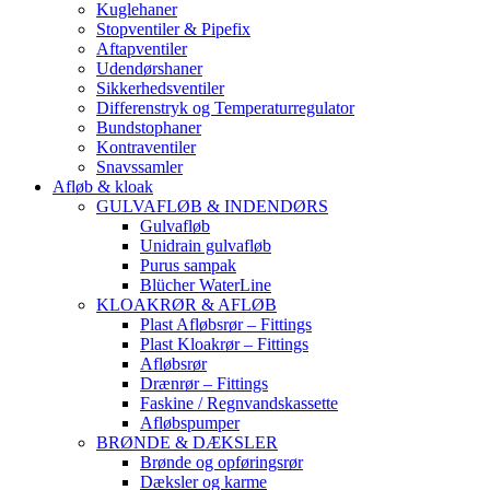
Kuglehaner
Stopventiler & Pipefix
Aftapventiler
Udendørshaner
Sikkerhedsventiler
Differenstryk og Temperaturregulator
Bundstophaner
Kontraventiler
Snavssamler
Afløb & kloak
GULVAFLØB & INDENDØRS
Gulvafløb
Unidrain gulvafløb
Purus sampak
Blücher WaterLine
KLOAKRØR & AFLØB
Plast Afløbsrør – Fittings
Plast Kloakrør – Fittings
Afløbsrør
Drænrør – Fittings
Faskine / Regnvandskassette
Afløbspumper
BRØNDE & DÆKSLER
Brønde og opføringsrør
Dæksler og karme