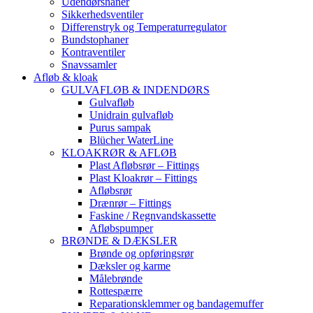
Udendørshaner
Sikkerhedsventiler
Differenstryk og Temperaturregulator
Bundstophaner
Kontraventiler
Snavssamler
Afløb & kloak
GULVAFLØB & INDENDØRS
Gulvafløb
Unidrain gulvafløb
Purus sampak
Blücher WaterLine
KLOAKRØR & AFLØB
Plast Afløbsrør – Fittings
Plast Kloakrør – Fittings
Afløbsrør
Drænrør – Fittings
Faskine / Regnvandskassette
Afløbspumper
BRØNDE & DÆKSLER
Brønde og opføringsrør
Dæksler og karme
Målebrønde
Rottespærre
Reparationsklemmer og bandagemuffer