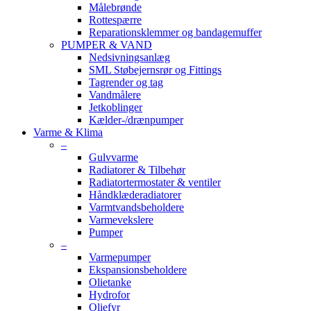
Målebrønde
Rottespærre
Reparationsklemmer og bandagemuffer
PUMPER & VAND
Nedsivningsanlæg
SML Støbejernsrør og Fittings
Tagrender og tag
Vandmålere
Jetkoblinger
Kælder-/drænpumper
Varme & Klima
–
Gulvvarme
Radiatorer & Tilbehør
Radiatortermostater & ventiler
Håndklæderadiatorer
Varmtvandsbeholdere
Varmevekslere
Pumper
–
Varmepumper
Ekspansionsbeholdere
Olietanke
Hydrofor
Oliefyr