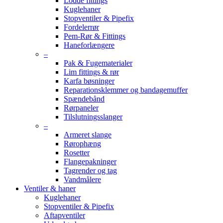
Lodde fittings
Kuglehaner
Stopventiler & Pipefix
Fordelerrør
Pem-Rør & Fittings
Haneforlængere
–
Pak & Fugematerialer
Lim fittings & rør
Karfa bøsninger
Reparationsklemmer og bandagemuffer
Spændebånd
Rørpaneler
Tilslutningsslanger
–
Armeret slange
Rørophæng
Rosetter
Flangepakninger
Tagrender og tag
Vandmålere
Ventiler & haner
Kuglehaner
Stopventiler & Pipefix
Aftapventiler