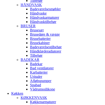
Tilbehør
HÅNDVASK
Badeværelsesmøbler
Håndvaske
Håndvaskarmaturer
Håndvasktilbehør
BRUSER
Brusesæt
Brusedøre & vægge
Brusebatterier
Brusekabiner
Badeværelsestilbehør
Håndklæderadiatorer
Tilbehør
BADEKAR
Badekar
Bad ventilatorer
Karbatterier
Urinaler
Afløbspumper
Spabad
Vådrumssilikone
Køkken
KØKKENVASK
Køkkenarmaturer