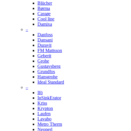
Blücher
Børma
Cassøe
Cool line
Damixa
–
Danfoss
Dansani
Duravit
FM Mattsson
Geberit
Grohe
Gustavsberg
Grundfos
Hansgrohe
Ideal Standard
–
Ifö
InSinkErator
Kriss
Krypton
Laufen
Lavabo
Metro Therm
Neoperl