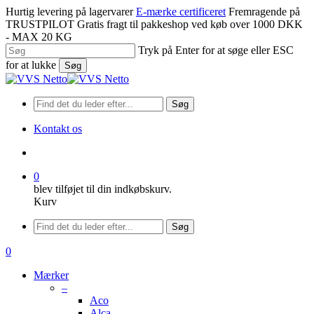
Spring
Hurtig levering på lagervarer
E-mærke certificeret
Fremragende på
til
TRUSTPILOT
Gratis fragt til pakkeshop ved køb over 1000 DKK
hovedindhold
- MAX 20 KG
Tryk på Enter for at søge eller ESC
for at lukke
Søg
Luk
søgning
Søg
Kontakt os
søge
0
blev tilføjet til din indkøbskurv.
Kurv
Menu
Søg
søge
0
Menu
Mærker
–
Aco
Alca