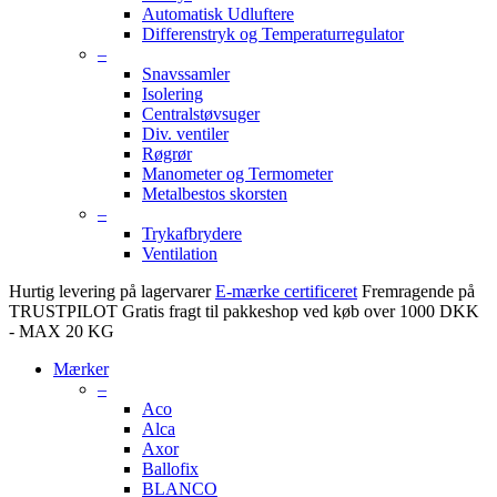
Automatisk Udluftere
Differenstryk og Temperaturregulator
–
Snavssamler
Isolering
Centralstøvsuger
Div. ventiler
Røgrør
Manometer og Termometer
Metalbestos skorsten
–
Trykafbrydere
Ventilation
Hurtig levering på lagervarer
E-mærke certificeret
Fremragende på
TRUSTPILOT
Gratis fragt til pakkeshop ved køb over 1000 DKK
- MAX 20 KG
Mærker
–
Aco
Alca
Axor
Ballofix
BLANCO