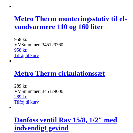
Metro Therm monteringsstativ til el-
vandvarmere 110 og 160 liter
958
kr.
VVSnummer: 345129360
958
kr.
Tilføj til kurv
Metro Therm cirkulationssæt
289
kr.
VVSnummer: 345129606
289
kr.
Tilføj til kurv
Danfoss ventil Rav 15/8, 1/2″ med
indvendigt gevind