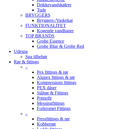
Drikkevandskølere
Tude
BRYGGERS
Bryggers-/Vaskekar
FUNKTIONALITET
Kogende vandhaner
TOP BRANDS
Grohe Essence
Grohe Blue & Grohe Red
Udespa
Spa tilbehør
Rør & fittings
–
Pex fittings & rør
Alupex fittings & rør
Kompressions fittings
PEX dåser
Stålrør & Fittings
Primofit
Messingfittings
Forkromet Fittings
–
Pressfittings & rør
Kobberrør