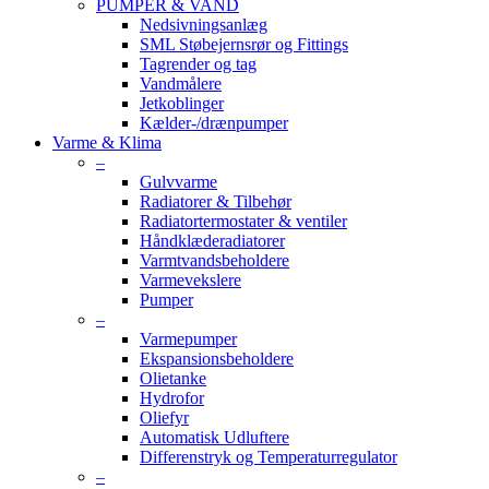
PUMPER & VAND
Nedsivningsanlæg
SML Støbejernsrør og Fittings
Tagrender og tag
Vandmålere
Jetkoblinger
Kælder-/drænpumper
Varme & Klima
–
Gulvvarme
Radiatorer & Tilbehør
Radiatortermostater & ventiler
Håndklæderadiatorer
Varmtvandsbeholdere
Varmevekslere
Pumper
–
Varmepumper
Ekspansionsbeholdere
Olietanke
Hydrofor
Oliefyr
Automatisk Udluftere
Differenstryk og Temperaturregulator
–