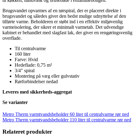
til køkken, håndvask og brusebade i énfamilieboligen.
Brugsvandet opvarmes af en rørspiral, der er placeret direkte i
brugsvandet og således giver den bedst mulige udnyttelse af den
tilførte varme. Beholderen er støbt ind i en effektiv miljøvenlig
varmeisolering, der sikrer et minimalt varmetab. Det udvendige
kabinet er behandlet med slagfast lak, der giver en rengøringsvenlig
overflade.
Til centralvarme
160 liter
Farve: Hvid
Hedeflade: 0,75 m²
3/4″ spiral
Montering på væg eller gulvstativ
Rørforbindelser nedad
Leveres med sikkerheds-aggregat
Se varianter
Metro Therm varmtvandsbeholder 60 liter til centralvarme rør ned
Metro Therm varmtvandsbeholder 110 liter til centralvarme rør ned
Relateret produkter