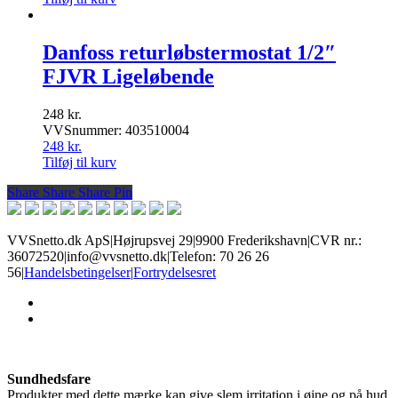
Danfoss returløbstermostat 1/2″
FJVR Ligeløbende
248
kr.
VVSnummer: 403510004
248
kr.
Tilføj til kurv
Share
Share
Share
Share
Pin
VVSnetto.dk ApS
|
Højrupsvej 29
|
9900 Frederikshavn
|
CVR nr.:
36072520
|
info@vvsnetto.dk
|
Telefon: 70 26 26
56
|
Handelsbetingelser
|
Fortrydelsesret
facebook
youtube
Sundhedsfare
Produkter med dette mærke kan give slem irritation i øjne og på hud,