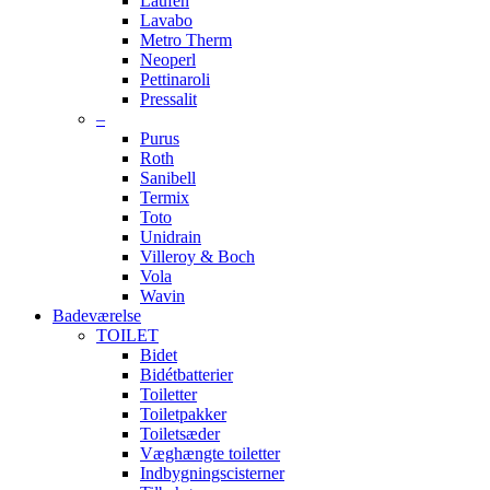
Laufen
Lavabo
Metro Therm
Neoperl
Pettinaroli
Pressalit
–
Purus
Roth
Sanibell
Termix
Toto
Unidrain
Villeroy & Boch
Vola
Wavin
Badeværelse
TOILET
Bidet
Bidétbatterier
Toiletter
Toiletpakker
Toiletsæder
Væghængte toiletter
Indbygningscisterner