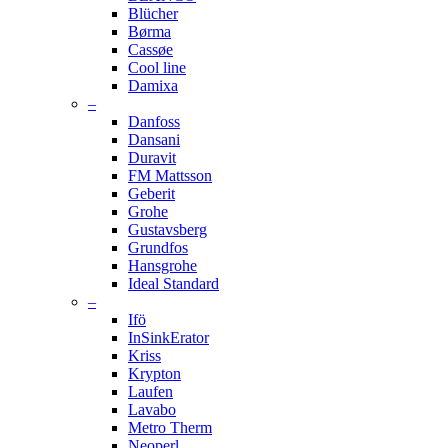
Blücher
Børma
Cassøe
Cool line
Damixa
–
Danfoss
Dansani
Duravit
FM Mattsson
Geberit
Grohe
Gustavsberg
Grundfos
Hansgrohe
Ideal Standard
–
Ifö
InSinkErator
Kriss
Krypton
Laufen
Lavabo
Metro Therm
Neoperl