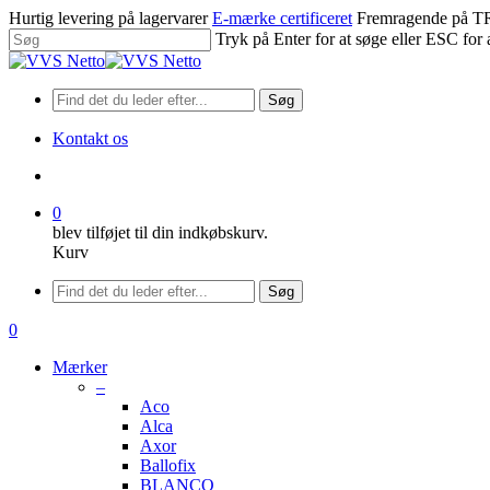
Spring
Hurtig levering på lagervarer
E-mærke certificeret
Fremragende på
til
Tryk på Enter for at søge eller ESC for 
hovedindhold
Luk
søgning
Søg
Kontakt os
søge
0
blev tilføjet til din indkøbskurv.
Kurv
Menu
Søg
søge
0
Menu
Mærker
–
Aco
Alca
Axor
Ballofix
BLANCO