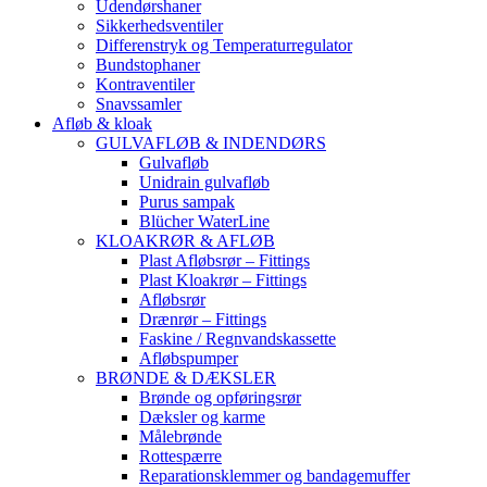
Udendørshaner
Sikkerhedsventiler
Differenstryk og Temperaturregulator
Bundstophaner
Kontraventiler
Snavssamler
Afløb & kloak
GULVAFLØB & INDENDØRS
Gulvafløb
Unidrain gulvafløb
Purus sampak
Blücher WaterLine
KLOAKRØR & AFLØB
Plast Afløbsrør – Fittings
Plast Kloakrør – Fittings
Afløbsrør
Drænrør – Fittings
Faskine / Regnvandskassette
Afløbspumper
BRØNDE & DÆKSLER
Brønde og opføringsrør
Dæksler og karme
Målebrønde
Rottespærre
Reparationsklemmer og bandagemuffer