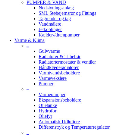
PUMPER & VAND
Nedsivningsanlæg
SML Støbejernsrør og Fittings
Tagrender og tag
Vandmålere
Jetkoblinger
Kælder-/drænpumper
Varme & Klima
–
Gulvvarme
Radiatorer & Tilbehør
Radiatortermostater & ventiler
Håndklæderadiatorer
Varmtvandsbeholdere
Varmevekslere
Pumper
–
Varmepumper
Ekspansionsbeholdere
Olietanke
Hydrofor
Oliefyr
Automatisk Udluftere
Differenstryk og Temperaturregulator
–