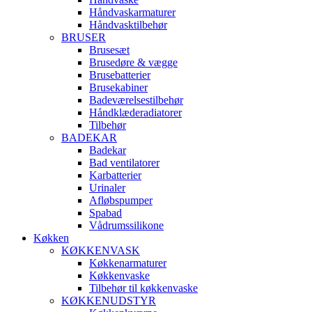
Håndvaskarmaturer
Håndvasktilbehør
BRUSER
Brusesæt
Brusedøre & vægge
Brusebatterier
Brusekabiner
Badeværelsestilbehør
Håndklæderadiatorer
Tilbehør
BADEKAR
Badekar
Bad ventilatorer
Karbatterier
Urinaler
Afløbspumper
Spabad
Vådrumssilikone
Køkken
KØKKENVASK
Køkkenarmaturer
Køkkenvaske
Tilbehør til køkkenvaske
KØKKENUDSTYR