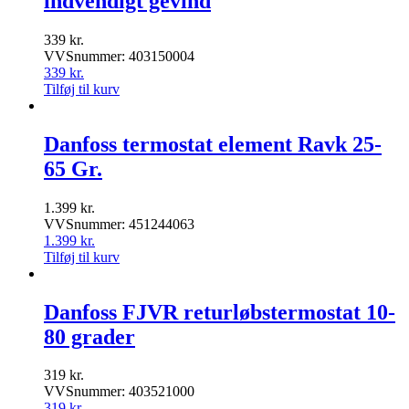
indvendigt gevind
339
kr.
VVSnummer: 403150004
339
kr.
Tilføj til kurv
Danfoss termostat element Ravk 25-
65 Gr.
1.399
kr.
VVSnummer: 451244063
1.399
kr.
Tilføj til kurv
Danfoss FJVR returløbstermostat 10-
80 grader
319
kr.
VVSnummer: 403521000
319
kr.