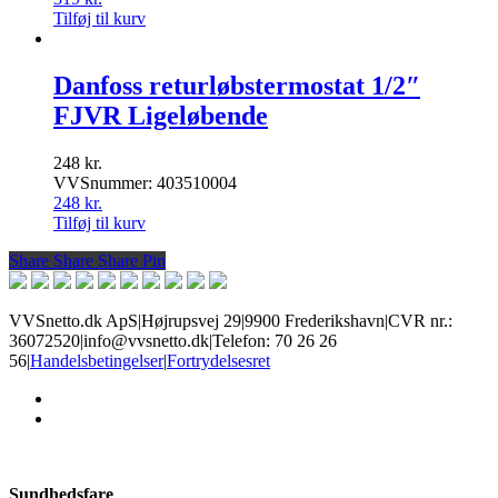
Tilføj til kurv
Danfoss returløbstermostat 1/2″
FJVR Ligeløbende
248
kr.
VVSnummer: 403510004
248
kr.
Tilføj til kurv
Share
Share
Share
Share
Pin
VVSnetto.dk ApS
|
Højrupsvej 29
|
9900 Frederikshavn
|
CVR nr.:
36072520
|
info@vvsnetto.dk
|
Telefon: 70 26 26
56
|
Handelsbetingelser
|
Fortrydelsesret
facebook
youtube
Sundhedsfare