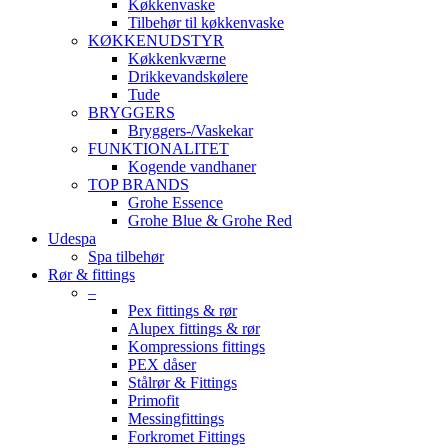
Køkkenvaske
Tilbehør til køkkenvaske
KØKKENUDSTYR
Køkkenkværne
Drikkevandskølere
Tude
BRYGGERS
Bryggers-/Vaskekar
FUNKTIONALITET
Kogende vandhaner
TOP BRANDS
Grohe Essence
Grohe Blue & Grohe Red
Udespa
Spa tilbehør
Rør & fittings
–
Pex fittings & rør
Alupex fittings & rør
Kompressions fittings
PEX dåser
Stålrør & Fittings
Primofit
Messingfittings
Forkromet Fittings