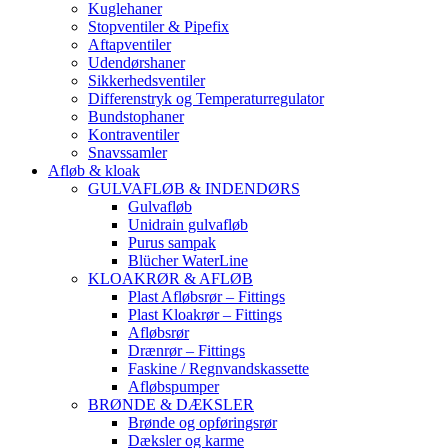
Kuglehaner
Stopventiler & Pipefix
Aftapventiler
Udendørshaner
Sikkerhedsventiler
Differenstryk og Temperaturregulator
Bundstophaner
Kontraventiler
Snavssamler
Afløb & kloak
GULVAFLØB & INDENDØRS
Gulvafløb
Unidrain gulvafløb
Purus sampak
Blücher WaterLine
KLOAKRØR & AFLØB
Plast Afløbsrør – Fittings
Plast Kloakrør – Fittings
Afløbsrør
Drænrør – Fittings
Faskine / Regnvandskassette
Afløbspumper
BRØNDE & DÆKSLER
Brønde og opføringsrør
Dæksler og karme