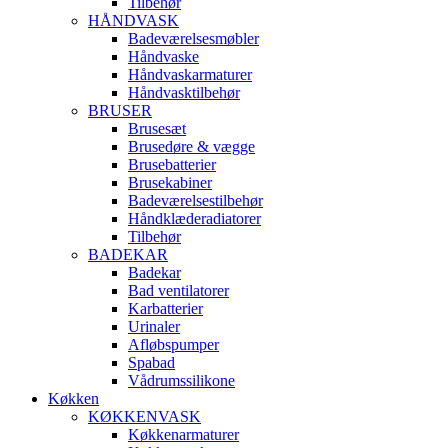
Tilbehør
HÅNDVASK
Badeværelsesmøbler
Håndvaske
Håndvaskarmaturer
Håndvasktilbehør
BRUSER
Brusesæt
Brusedøre & vægge
Brusebatterier
Brusekabiner
Badeværelsestilbehør
Håndklæderadiatorer
Tilbehør
BADEKAR
Badekar
Bad ventilatorer
Karbatterier
Urinaler
Afløbspumper
Spabad
Vådrumssilikone
Køkken
KØKKENVASK
Køkkenarmaturer