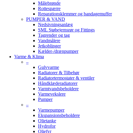
Målebrønde
Rottespærre
Reparationsklemmer og bandagemuffer
PUMPER & VAND
Nedsivningsanlæg
SML Støbejernsrør og Fittings
Tagrender og tag
Vandmålere
Jetkoblinger
Kælder-/drænpumper
Varme & Klima
–
Gulvvarme
Radiatorer & Tilbehør
Radiatortermostater & ventiler
Håndklæderadiatorer
Varmtvandsbeholdere
Varmevekslere
Pumper
–
Varmepumper
Ekspansionsbeholdere
Olietanke
Hydrofor
Oliefyr