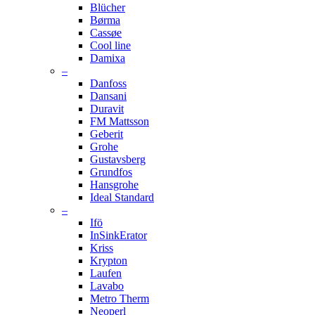
Blücher
Børma
Cassøe
Cool line
Damixa
–
Danfoss
Dansani
Duravit
FM Mattsson
Geberit
Grohe
Gustavsberg
Grundfos
Hansgrohe
Ideal Standard
–
Ifö
InSinkErator
Kriss
Krypton
Laufen
Lavabo
Metro Therm
Neoperl