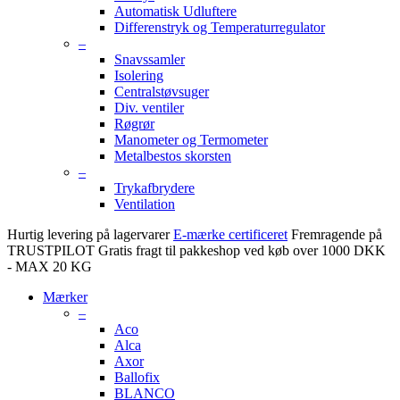
Automatisk Udluftere
Differenstryk og Temperaturregulator
–
Snavssamler
Isolering
Centralstøvsuger
Div. ventiler
Røgrør
Manometer og Termometer
Metalbestos skorsten
–
Trykafbrydere
Ventilation
Hurtig levering på lagervarer
E-mærke certificeret
Fremragende på
TRUSTPILOT
Gratis fragt til pakkeshop ved køb over 1000 DKK
- MAX 20 KG
Mærker
–
Aco
Alca
Axor
Ballofix
BLANCO