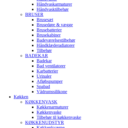
Håndvaskarmaturer
Håndvasktilbehør
BRUSER
Brusesæt
Brusedøre & vægge
Brusebatterier
Brusekabiner
Badeværelsestilbehør
Håndklæderadiatorer
Tilbehør
BADEKAR
Badekar
Bad ventilatorer
Karbatterier
Urinaler
Afløbspumper
Spabad
Vådrumssilikone
Køkken
KØKKENVASK
Køkkenarmaturer
Køkkenvaske
Tilbehør til køkkenvaske
KØKKENUDSTYR
Køkkenkværne