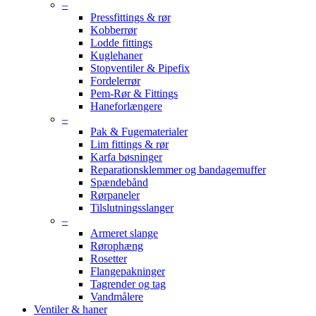
–
Pressfittings & rør
Kobberrør
Lodde fittings
Kuglehaner
Stopventiler & Pipefix
Fordelerrør
Pem-Rør & Fittings
Haneforlængere
–
Pak & Fugematerialer
Lim fittings & rør
Karfa bøsninger
Reparationsklemmer og bandagemuffer
Spændebånd
Rørpaneler
Tilslutningsslanger
–
Armeret slange
Rørophæng
Rosetter
Flangepakninger
Tagrender og tag
Vandmålere
Ventiler & haner