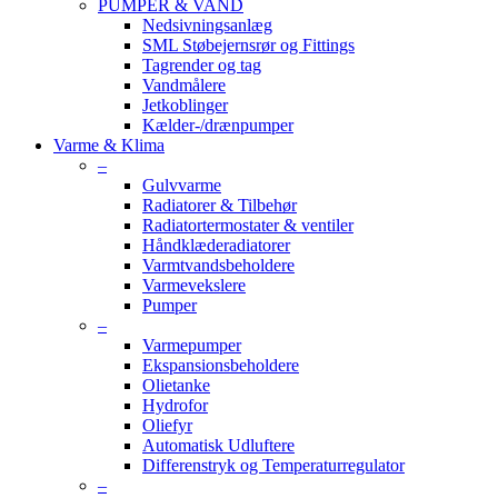
PUMPER & VAND
Nedsivningsanlæg
SML Støbejernsrør og Fittings
Tagrender og tag
Vandmålere
Jetkoblinger
Kælder-/drænpumper
Varme & Klima
–
Gulvvarme
Radiatorer & Tilbehør
Radiatortermostater & ventiler
Håndklæderadiatorer
Varmtvandsbeholdere
Varmevekslere
Pumper
–
Varmepumper
Ekspansionsbeholdere
Olietanke
Hydrofor
Oliefyr
Automatisk Udluftere
Differenstryk og Temperaturregulator
–