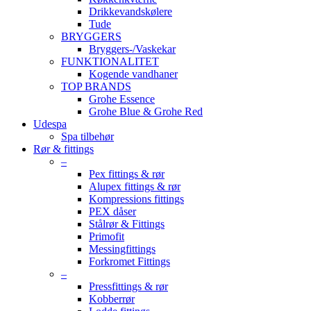
Drikkevandskølere
Tude
BRYGGERS
Bryggers-/Vaskekar
FUNKTIONALITET
Kogende vandhaner
TOP BRANDS
Grohe Essence
Grohe Blue & Grohe Red
Udespa
Spa tilbehør
Rør & fittings
–
Pex fittings & rør
Alupex fittings & rør
Kompressions fittings
PEX dåser
Stålrør & Fittings
Primofit
Messingfittings
Forkromet Fittings
–
Pressfittings & rør
Kobberrør