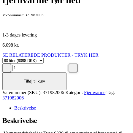
fjernvarme rør ned
VVSnummer: 371982006
1-3 dages levering
6.098
kr.
SE RELATEREDE PRODUKTER - TRYK HER
Metro
Therm
varmtvandsbeholder
Tilføj til kurv
60
liter
Varenummer (SKU):
til
371982006
Kategori:
Fjernvarme
Tag:
371982006
fjernvarme
rør
Beskrivelse
ned
antal
Beskrivelse