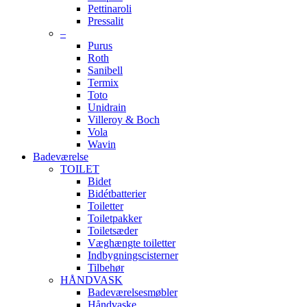
Pettinaroli
Pressalit
–
Purus
Roth
Sanibell
Termix
Toto
Unidrain
Villeroy & Boch
Vola
Wavin
Badeværelse
TOILET
Bidet
Bidétbatterier
Toiletter
Toiletpakker
Toiletsæder
Væghængte toiletter
Indbygningscisterner
Tilbehør
HÅNDVASK
Badeværelsesmøbler
Håndvaske