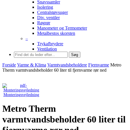
Snavssamler
Isolering
Centralstøvsuger
Div. ventiler
Røgrør
Manometer og Termometer
Metalbestos skorsten
–
Trykafbrydere
Ventilation
Søg
Forside
Varme & Klima
Varmtvandsbeholdere
Fjernvarme
Metro
Therm varmtvandsbeholder 60 liter til fjernvarme rør ned
Monteringsvejledning
Metro Therm
varmtvandsbeholder 60 liter til