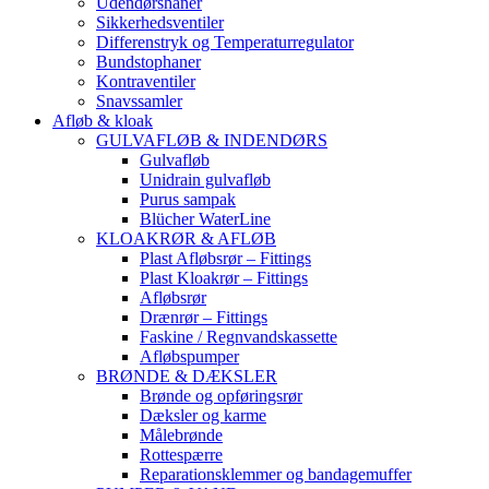
Udendørshaner
Sikkerhedsventiler
Differenstryk og Temperaturregulator
Bundstophaner
Kontraventiler
Snavssamler
Afløb & kloak
GULVAFLØB & INDENDØRS
Gulvafløb
Unidrain gulvafløb
Purus sampak
Blücher WaterLine
KLOAKRØR & AFLØB
Plast Afløbsrør – Fittings
Plast Kloakrør – Fittings
Afløbsrør
Drænrør – Fittings
Faskine / Regnvandskassette
Afløbspumper
BRØNDE & DÆKSLER
Brønde og opføringsrør
Dæksler og karme
Målebrønde
Rottespærre
Reparationsklemmer og bandagemuffer