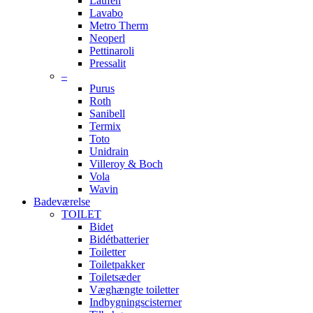
Laufen
Lavabo
Metro Therm
Neoperl
Pettinaroli
Pressalit
–
Purus
Roth
Sanibell
Termix
Toto
Unidrain
Villeroy & Boch
Vola
Wavin
Badeværelse
TOILET
Bidet
Bidétbatterier
Toiletter
Toiletpakker
Toiletsæder
Væghængte toiletter
Indbygningscisterner