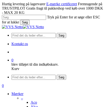
Spring
Hurtig levering på lagervarer
E-mærke certificeret
Fremragende på
til
TRUSTPILOT
Gratis fragt til pakkeshop ved køb over 1000 DKK
hovedindhold
- MAX 20 KG
Tryk på Enter for at søge eller ESC
for at lukke
Søg
Luk
søgning
Søg
Kontakt os
søge
0
blev tilføjet til din indkøbskurv.
Kurv
Menu
Søg
søge
0
Menu
Mærker
–
Aco
Alca