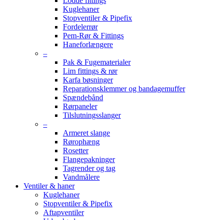
Lodde fittings
Kuglehaner
Stopventiler & Pipefix
Fordelerrør
Pem-Rør & Fittings
Haneforlængere
–
Pak & Fugematerialer
Lim fittings & rør
Karfa bøsninger
Reparationsklemmer og bandagemuffer
Spændebånd
Rørpaneler
Tilslutningsslanger
–
Armeret slange
Rørophæng
Rosetter
Flangepakninger
Tagrender og tag
Vandmålere
Ventiler & haner
Kuglehaner
Stopventiler & Pipefix
Aftapventiler