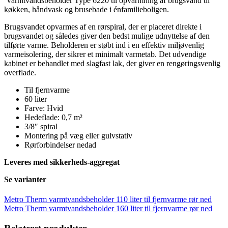
Varmtvandsbeholder Type 6220 til opvarmning af brugsvand til
køkken, håndvask og brusebade i énfamilieboligen.
Brugsvandet opvarmes af en rørspiral, der er placeret direkte i
brugsvandet og således giver den bedst mulige udnyttelse af den
tilførte varme. Beholderen er støbt ind i en effektiv miljøvenlig
varmeisolering, der sikrer et minimalt varmetab. Det udvendige
kabinet er behandlet med slagfast lak, der giver en rengøringsvenlig
overflade.
Til fjernvarme
60 liter
Farve: Hvid
Hedeflade: 0,7 m²
3/8″ spiral
Montering på væg eller gulvstativ
Rørforbindelser nedad
Leveres med sikkerheds-aggregat
Se varianter
Metro Therm varmtvandsbeholder 110 liter til fjernvarme rør ned
Metro Therm varmtvandsbeholder 160 liter til fjernvarme rør ned