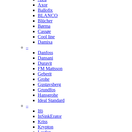
Axor
Ballofix
BLANCO
Blücher
Børma
Cassøe
Cool line
Damixa
–
Danfoss
Dansani
Duravit
FM Mattsson
Geberit
Grohe
Gustavsberg
Grundfos
Hansgrohe
Ideal Standard
–
Ifö
InSinkErator
Kriss
Krypton