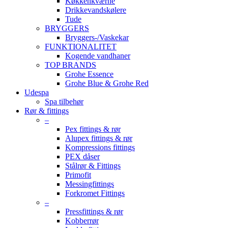
Køkkenkværne
Drikkevandskølere
Tude
BRYGGERS
Bryggers-/Vaskekar
FUNKTIONALITET
Kogende vandhaner
TOP BRANDS
Grohe Essence
Grohe Blue & Grohe Red
Udespa
Spa tilbehør
Rør & fittings
–
Pex fittings & rør
Alupex fittings & rør
Kompressions fittings
PEX dåser
Stålrør & Fittings
Primofit
Messingfittings
Forkromet Fittings
–
Pressfittings & rør
Kobberrør