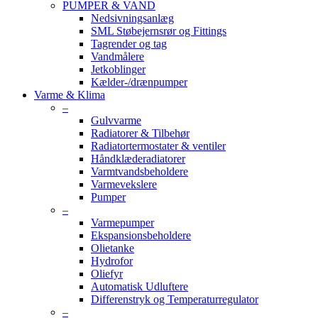
PUMPER & VAND
Nedsivningsanlæg
SML Støbejernsrør og Fittings
Tagrender og tag
Vandmålere
Jetkoblinger
Kælder-/drænpumper
Varme & Klima
–
Gulvvarme
Radiatorer & Tilbehør
Radiatortermostater & ventiler
Håndklæderadiatorer
Varmtvandsbeholdere
Varmevekslere
Pumper
–
Varmepumper
Ekspansionsbeholdere
Olietanke
Hydrofor
Oliefyr
Automatisk Udluftere
Differenstryk og Temperaturregulator
–