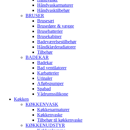
Håndvaskarmaturer
Håndvasktilbehør
BRUSER
Brusesæt
Brusedøre & vægge
Brusebatterier
Brusekabiner
Badeværelsestilbehør
Håndklæderadiatorer
Tilbehør
BADEKAR
Badekar
Bad ventilatorer
Karbatterier
Urinaler
Afløbspumper
Spabad
Vådrumssilikone
Køkken
KØKKENVASK
Køkkenarmaturer
Køkkenvaske
Tilbehør til køkkenvaske
KØKKENUDSTYR