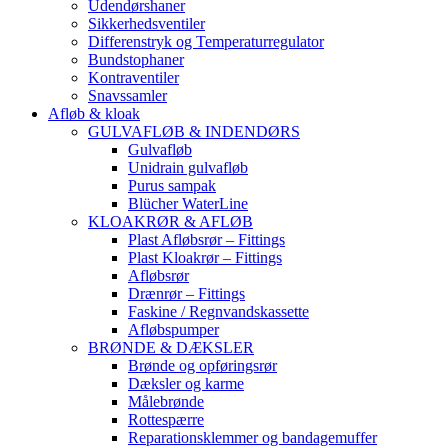
Udendørshaner
Sikkerhedsventiler
Differenstryk og Temperaturregulator
Bundstophaner
Kontraventiler
Snavssamler
Afløb & kloak
GULVAFLØB & INDENDØRS
Gulvafløb
Unidrain gulvafløb
Purus sampak
Blücher WaterLine
KLOAKRØR & AFLØB
Plast Afløbsrør – Fittings
Plast Kloakrør – Fittings
Afløbsrør
Drænrør – Fittings
Faskine / Regnvandskassette
Afløbspumper
BRØNDE & DÆKSLER
Brønde og opføringsrør
Dæksler og karme
Målebrønde
Rottespærre
Reparationsklemmer og bandagemuffer