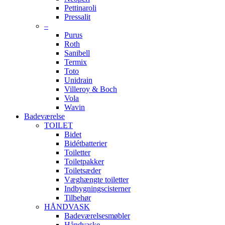
Pettinaroli
Pressalit
–
Purus
Roth
Sanibell
Termix
Toto
Unidrain
Villeroy & Boch
Vola
Wavin
Badeværelse
TOILET
Bidet
Bidétbatterier
Toiletter
Toiletpakker
Toiletsæder
Væghængte toiletter
Indbygningscisterner
Tilbehør
HÅNDVASK
Badeværelsesmøbler
Håndvaske