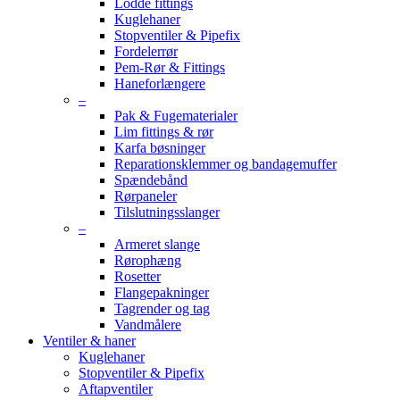
Lodde fittings
Kuglehaner
Stopventiler & Pipefix
Fordelerrør
Pem-Rør & Fittings
Haneforlængere
–
Pak & Fugematerialer
Lim fittings & rør
Karfa bøsninger
Reparationsklemmer og bandagemuffer
Spændebånd
Rørpaneler
Tilslutningsslanger
–
Armeret slange
Rørophæng
Rosetter
Flangepakninger
Tagrender og tag
Vandmålere
Ventiler & haner
Kuglehaner
Stopventiler & Pipefix
Aftapventiler