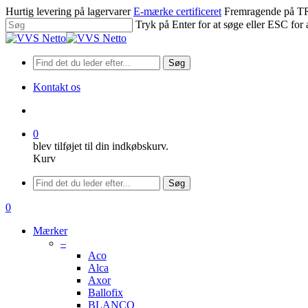
Spring
Hurtig levering på lagervarer
E-mærke certificeret
Fremragende på
til
Tryk på Enter for at søge eller ESC for 
hovedindhold
Luk
søgning
Søg
Kontakt os
søge
0
blev tilføjet til din indkøbskurv.
Kurv
Menu
Søg
søge
0
Menu
Mærker
–
Aco
Alca
Axor
Ballofix
BLANCO