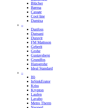
Blücher
Børma
Cassøe
Cool line
Damixa
–
Danfoss
Dansani
Duravit
FM Mattsson
Geberit
Grohe
Gustavsberg
Grundfos
Hansgrohe
Ideal Standard
–
Ifö
InSinkErator
Kriss
Krypton
Laufen
Lavabo
Metro Therm
Neoperl