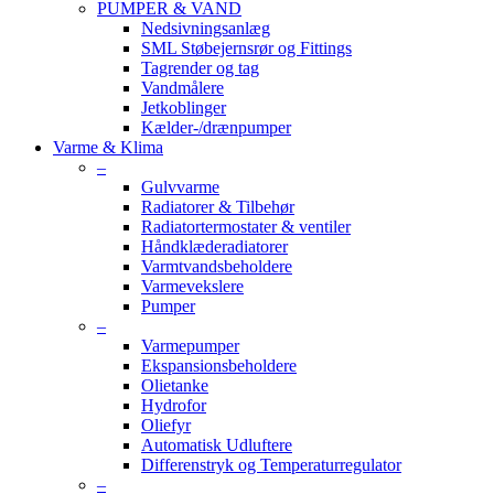
PUMPER & VAND
Nedsivningsanlæg
SML Støbejernsrør og Fittings
Tagrender og tag
Vandmålere
Jetkoblinger
Kælder-/drænpumper
Varme & Klima
–
Gulvvarme
Radiatorer & Tilbehør
Radiatortermostater & ventiler
Håndklæderadiatorer
Varmtvandsbeholdere
Varmevekslere
Pumper
–
Varmepumper
Ekspansionsbeholdere
Olietanke
Hydrofor
Oliefyr
Automatisk Udluftere
Differenstryk og Temperaturregulator
–