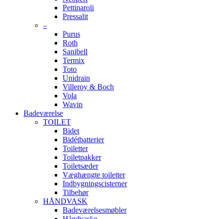
Pettinaroli
Pressalit
–
Purus
Roth
Sanibell
Termix
Toto
Unidrain
Villeroy & Boch
Vola
Wavin
Badeværelse
TOILET
Bidet
Bidétbatterier
Toiletter
Toiletpakker
Toiletsæder
Væghængte toiletter
Indbygningscisterner
Tilbehør
HÅNDVASK
Badeværelsesmøbler
Håndvaske