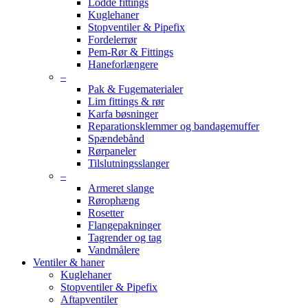
Lodde fittings
Kuglehaner
Stopventiler & Pipefix
Fordelerrør
Pem-Rør & Fittings
Haneforlængere
–
Pak & Fugematerialer
Lim fittings & rør
Karfa bøsninger
Reparationsklemmer og bandagemuffer
Spændebånd
Rørpaneler
Tilslutningsslanger
–
Armeret slange
Rørophæng
Rosetter
Flangepakninger
Tagrender og tag
Vandmålere
Ventiler & haner
Kuglehaner
Stopventiler & Pipefix
Aftapventiler