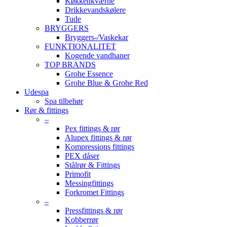
Køkkenkværne
Drikkevandskølere
Tude
BRYGGERS
Bryggers-/Vaskekar
FUNKTIONALITET
Kogende vandhaner
TOP BRANDS
Grohe Essence
Grohe Blue & Grohe Red
Udespa
Spa tilbehør
Rør & fittings
–
Pex fittings & rør
Alupex fittings & rør
Kompressions fittings
PEX dåser
Stålrør & Fittings
Primofit
Messingfittings
Forkromet Fittings
–
Pressfittings & rør
Kobberrør