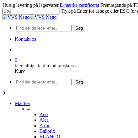
Spring
Hurtig levering på lagervarer
E-mærke certificeret
Fremragende på
til
Tryk på Enter for at søge eller ESC for 
hovedindhold
Luk
søgning
Søg
Kontakt os
søge
0
blev tilføjet til din indkøbskurv.
Kurv
Menu
Søg
søge
0
Menu
Mærker
–
Aco
Alca
Axor
Ballofix
BLANCO