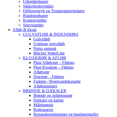
Udendørshaner
Sikkerhedsventiler
Differenstryk og Temperaturregulator
Bundstophaner
Kontraventiler
Snavssamler
Afløb & kloak
GULVAFLØB & INDENDØRS
Gulvafløb
Unidrain gulvafløb
Purus sampak
Blücher WaterLine
KLOAKRØR & AFLØB
Plast Afløbsrør – Fittings
Plast Kloakrør – Fittings
Afløbsrør
Drænrør – Fittings
Faskine / Regnvandskassette
Afløbspumper
BRØNDE & DÆKSLER
Brønde og opføringsrør
Dæksler og karme
Målebrønde
Rottespærre
Reparationsklemmer og bandagemuffer