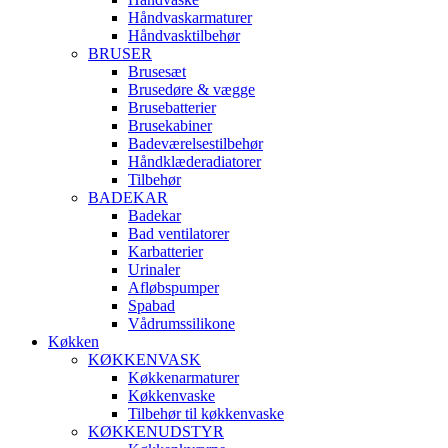
Håndvaskarmaturer
Håndvasktilbehør
BRUSER
Brusesæt
Brusedøre & vægge
Brusebatterier
Brusekabiner
Badeværelsestilbehør
Håndklæderadiatorer
Tilbehør
BADEKAR
Badekar
Bad ventilatorer
Karbatterier
Urinaler
Afløbspumper
Spabad
Vådrumssilikone
Køkken
KØKKENVASK
Køkkenarmaturer
Køkkenvaske
Tilbehør til køkkenvaske
KØKKENUDSTYR