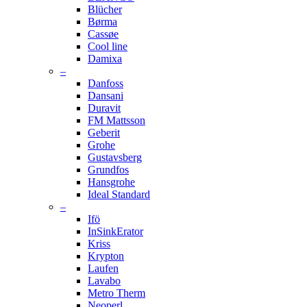
Blücher
Børma
Cassøe
Cool line
Damixa
–
Danfoss
Dansani
Duravit
FM Mattsson
Geberit
Grohe
Gustavsberg
Grundfos
Hansgrohe
Ideal Standard
–
Ifö
InSinkErator
Kriss
Krypton
Laufen
Lavabo
Metro Therm
Neoperl