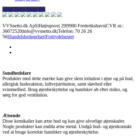
Share
Share
Share
Share
Pin
VVSnetto.dk ApS
|
Højrupsvej 29
|
9900 Frederikshavn
|
CVR nr.:
36072520
|
info@vvsnetto.dk
|
Telefon: 70 26 26
56
|
Handelsbetingelser
|
Fortrydelsesret
facebook
youtube
Sundhedsfare
Produkter med dette mærke kan give slem irritation i øjne og på hud,
allergisk hudreaktion, luftvejsirritation, samt sløvhed eller
svimmelhed. Brug øjenbeskyttelse og handsker alt efter risiko, og
sørg for god ventilation.
Ætsende
Disse kemikalier kan ætse hud og kan give alvorlige øjenskader.
Nogle produkter kan endda ætse metal. Undgå hud- og øjenkontakt
ved at bruge korrekte handsker og øjenbeskyttelse.