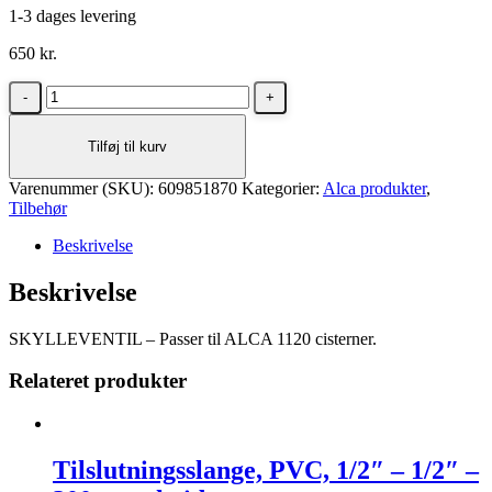
1-3 dages levering
650
kr.
SKYLLEVENTIL
–
Passer
Tilføj til kurv
til
ALCA
Varenummer (SKU):
1120
609851870
Kategorier:
Alca produkter
,
Tilbehør
cisterner
antal
Beskrivelse
Beskrivelse
SKYLLEVENTIL – Passer til ALCA 1120 cisterner.
Relateret produkter
Tilslutningsslange, PVC, 1/2″ – 1/2″ –