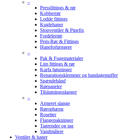
–
Pressfittings & rør
Kobberrør
Lodde fittings
Kuglehaner
Stopventiler & Pipefix
Fordelerrør
Pem-Rør & Fittings
Haneforlængere
–
Pak & Fugematerialer
Lim fittings & rør
Karfa bøsninger
Reparationsklemmer og bandagemuffer
Spændebånd
Rørpaneler
Tilslutningsslanger
–
Armeret slange
Rørophæng
Rosetter
Flangepakninger
Tagrender og tag
Vandmålere
Ventiler & haner