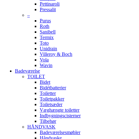
Pettinaroli
Pressalit
–
Purus
Roth
Sanibell
Termix
Toto
Unidrain
Villeroy & Boch
Vola
Wavin
Badeværelse
TOILET
Bidet
Bidétbatterier
Toiletter
Toiletpakker
Toiletsæder
Væghængte toiletter
Indbygningscisterner
Tilbehør
HÅNDVASK
Badeværelsesmøbler
Håndvaske