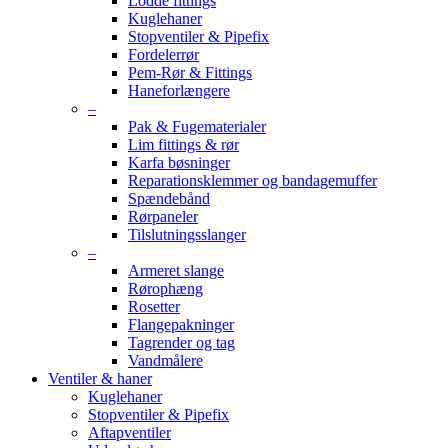
Lodde fittings
Kuglehaner
Stopventiler & Pipefix
Fordelerrør
Pem-Rør & Fittings
Haneforlængere
–
Pak & Fugematerialer
Lim fittings & rør
Karfa bøsninger
Reparationsklemmer og bandagemuffer
Spændebånd
Rørpaneler
Tilslutningsslanger
–
Armeret slange
Rørophæng
Rosetter
Flangepakninger
Tagrender og tag
Vandmålere
Ventiler & haner
Kuglehaner
Stopventiler & Pipefix
Aftapventiler