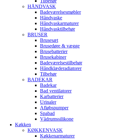
Tilbehør
HÅNDVASK
Badeværelsesmøbler
Håndvaske
Håndvaskarmaturer
Håndvasktilbehør
BRUSER
Brusesæt
Brusedøre & vægge
Brusebatterier
Brusekabiner
Badeværelsestilbehør
Håndklæderadiatorer
Tilbehør
BADEKAR
Badekar
Bad ventilatorer
Karbatterier
Urinaler
Afløbspumper
Spabad
Vådrumssilikone
Køkken
KØKKENVASK
Køkkenarmaturer