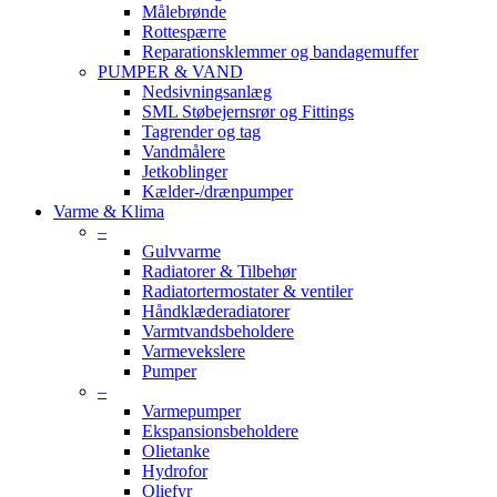
Målebrønde
Rottespærre
Reparationsklemmer og bandagemuffer
PUMPER & VAND
Nedsivningsanlæg
SML Støbejernsrør og Fittings
Tagrender og tag
Vandmålere
Jetkoblinger
Kælder-/drænpumper
Varme & Klima
–
Gulvvarme
Radiatorer & Tilbehør
Radiatortermostater & ventiler
Håndklæderadiatorer
Varmtvandsbeholdere
Varmevekslere
Pumper
–
Varmepumper
Ekspansionsbeholdere
Olietanke
Hydrofor
Oliefyr