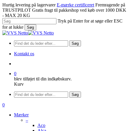
Spring
Hurtig levering på lagervarer
E-mærke certificeret
Fremragende på
til
TRUSTPILOT
Gratis fragt til pakkeshop ved køb over 1000 DKK
hovedindhold
- MAX 20 KG
Tryk på Enter for at søge eller ESC
for at lukke
Søg
Luk
søgning
Søg
Kontakt os
søge
0
blev tilføjet til din indkøbskurv.
Kurv
Menu
Søg
søge
0
Menu
Mærker
–
Aco
Alca