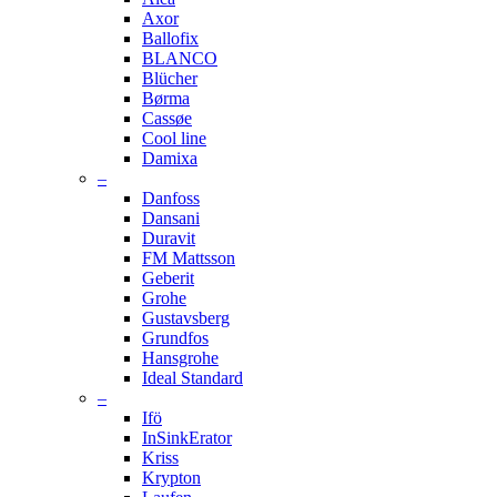
Axor
Ballofix
BLANCO
Blücher
Børma
Cassøe
Cool line
Damixa
–
Danfoss
Dansani
Duravit
FM Mattsson
Geberit
Grohe
Gustavsberg
Grundfos
Hansgrohe
Ideal Standard
–
Ifö
InSinkErator
Kriss
Krypton