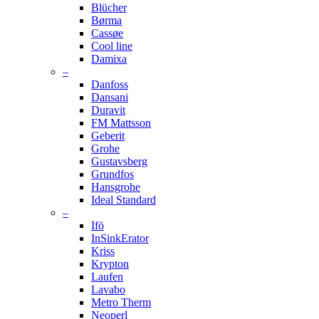
Blücher
Børma
Cassøe
Cool line
Damixa
–
Danfoss
Dansani
Duravit
FM Mattsson
Geberit
Grohe
Gustavsberg
Grundfos
Hansgrohe
Ideal Standard
–
Ifö
InSinkErator
Kriss
Krypton
Laufen
Lavabo
Metro Therm
Neoperl