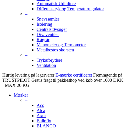
Automatisk Udluftere
Differenstryk og Temperaturregulator
–
Snavssamler
Isolering
Centralstøvsuger
Div. ventiler
Røgrør
Manometer og Termometer
Metalbestos skorsten
–
Trykafbrydere
Ventilation
Hurtig levering på lagervarer
E-mærke certificeret
Fremragende på
TRUSTPILOT
Gratis fragt til pakkeshop ved køb over 1000 DKK
- MAX 20 KG
Mærker
–
Aco
Alca
Axor
Ballofix
BLANCO