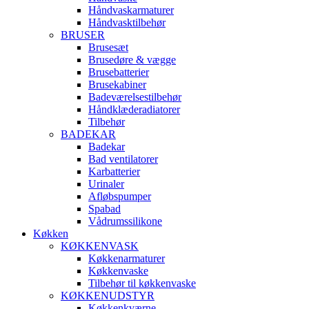
Håndvaskarmaturer
Håndvasktilbehør
BRUSER
Brusesæt
Brusedøre & vægge
Brusebatterier
Brusekabiner
Badeværelsestilbehør
Håndklæderadiatorer
Tilbehør
BADEKAR
Badekar
Bad ventilatorer
Karbatterier
Urinaler
Afløbspumper
Spabad
Vådrumssilikone
Køkken
KØKKENVASK
Køkkenarmaturer
Køkkenvaske
Tilbehør til køkkenvaske
KØKKENUDSTYR
Køkkenkværne