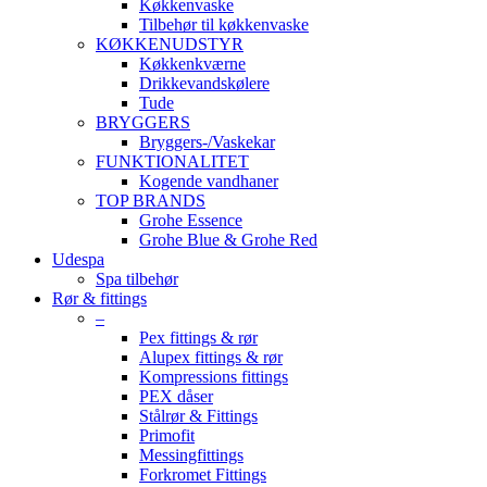
Køkkenvaske
Tilbehør til køkkenvaske
KØKKENUDSTYR
Køkkenkværne
Drikkevandskølere
Tude
BRYGGERS
Bryggers-/Vaskekar
FUNKTIONALITET
Kogende vandhaner
TOP BRANDS
Grohe Essence
Grohe Blue & Grohe Red
Udespa
Spa tilbehør
Rør & fittings
–
Pex fittings & rør
Alupex fittings & rør
Kompressions fittings
PEX dåser
Stålrør & Fittings
Primofit
Messingfittings
Forkromet Fittings