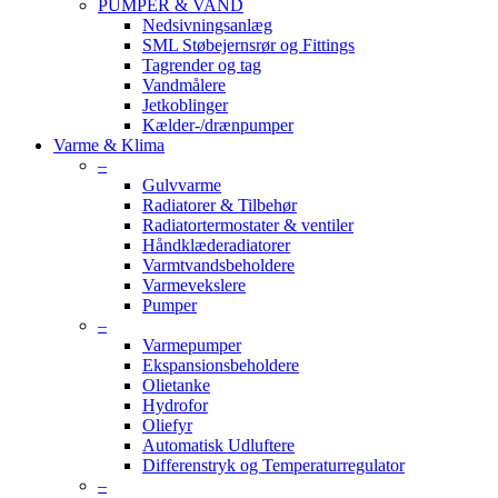
PUMPER & VAND
Nedsivningsanlæg
SML Støbejernsrør og Fittings
Tagrender og tag
Vandmålere
Jetkoblinger
Kælder-/drænpumper
Varme & Klima
–
Gulvvarme
Radiatorer & Tilbehør
Radiatortermostater & ventiler
Håndklæderadiatorer
Varmtvandsbeholdere
Varmevekslere
Pumper
–
Varmepumper
Ekspansionsbeholdere
Olietanke
Hydrofor
Oliefyr
Automatisk Udluftere
Differenstryk og Temperaturregulator
–