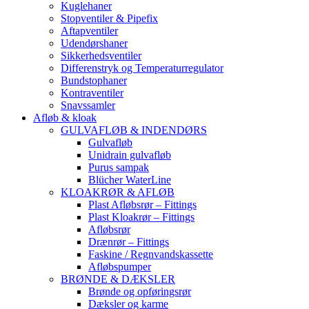
Kuglehaner
Stopventiler & Pipefix
Aftapventiler
Udendørshaner
Sikkerhedsventiler
Differenstryk og Temperaturregulator
Bundstophaner
Kontraventiler
Snavssamler
Afløb & kloak
GULVAFLØB & INDENDØRS
Gulvafløb
Unidrain gulvafløb
Purus sampak
Blücher WaterLine
KLOAKRØR & AFLØB
Plast Afløbsrør – Fittings
Plast Kloakrør – Fittings
Afløbsrør
Drænrør – Fittings
Faskine / Regnvandskassette
Afløbspumper
BRØNDE & DÆKSLER
Brønde og opføringsrør
Dæksler og karme