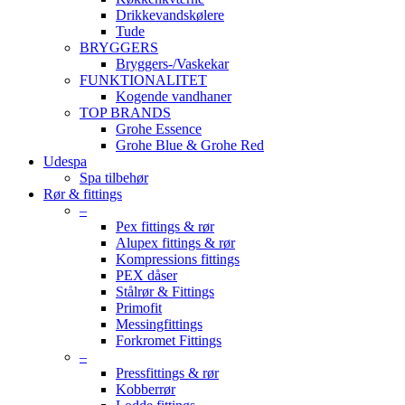
Drikkevandskølere
Tude
BRYGGERS
Bryggers-/Vaskekar
FUNKTIONALITET
Kogende vandhaner
TOP BRANDS
Grohe Essence
Grohe Blue & Grohe Red
Udespa
Spa tilbehør
Rør & fittings
–
Pex fittings & rør
Alupex fittings & rør
Kompressions fittings
PEX dåser
Stålrør & Fittings
Primofit
Messingfittings
Forkromet Fittings
–
Pressfittings & rør
Kobberrør