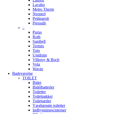
Laufen
Lavabo
Metro Therm
Neoperl
Pettinaroli
Pressalit
–
Purus
Roth
Sanibell
Termix
Toto
Unidrain
Villeroy & Boch
Vola
Wavin
Badeværelse
TOILET
Bidet
Bidétbatterier
Toiletter
Toiletpakker
Toiletsæder
Væghængte toiletter
Indbygningscisterner