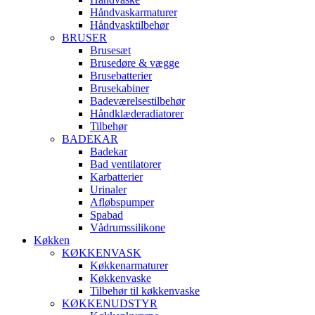
Håndvaskarmaturer
Håndvasktilbehør
BRUSER
Brusesæt
Brusedøre & vægge
Brusebatterier
Brusekabiner
Badeværelsestilbehør
Håndklæderadiatorer
Tilbehør
BADEKAR
Badekar
Bad ventilatorer
Karbatterier
Urinaler
Afløbspumper
Spabad
Vådrumssilikone
Køkken
KØKKENVASK
Køkkenarmaturer
Køkkenvaske
Tilbehør til køkkenvaske
KØKKENUDSTYR