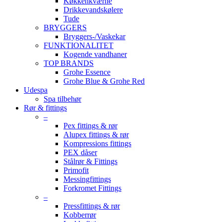
Køkkenkværne
Drikkevandskølere
Tude
BRYGGERS
Bryggers-/Vaskekar
FUNKTIONALITET
Kogende vandhaner
TOP BRANDS
Grohe Essence
Grohe Blue & Grohe Red
Udespa
Spa tilbehør
Rør & fittings
–
Pex fittings & rør
Alupex fittings & rør
Kompressions fittings
PEX dåser
Stålrør & Fittings
Primofit
Messingfittings
Forkromet Fittings
–
Pressfittings & rør
Kobberrør