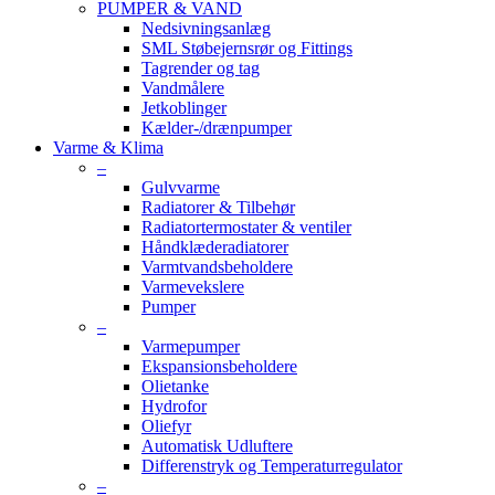
PUMPER & VAND
Nedsivningsanlæg
SML Støbejernsrør og Fittings
Tagrender og tag
Vandmålere
Jetkoblinger
Kælder-/drænpumper
Varme & Klima
–
Gulvvarme
Radiatorer & Tilbehør
Radiatortermostater & ventiler
Håndklæderadiatorer
Varmtvandsbeholdere
Varmevekslere
Pumper
–
Varmepumper
Ekspansionsbeholdere
Olietanke
Hydrofor
Oliefyr
Automatisk Udluftere
Differenstryk og Temperaturregulator
–