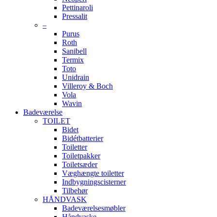
Pettinaroli
Pressalit
–
Purus
Roth
Sanibell
Termix
Toto
Unidrain
Villeroy & Boch
Vola
Wavin
Badeværelse
TOILET
Bidet
Bidétbatterier
Toiletter
Toiletpakker
Toiletsæder
Væghængte toiletter
Indbygningscisterner
Tilbehør
HÅNDVASK
Badeværelsesmøbler
Håndvaske