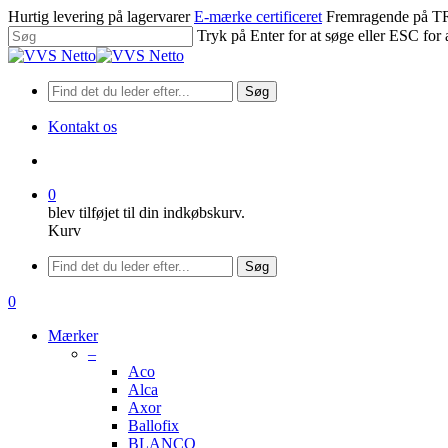
Spring
Hurtig levering på lagervarer
E-mærke certificeret
Fremragende på
til
Tryk på Enter for at søge eller ESC for 
hovedindhold
Luk
søgning
Søg
Kontakt os
søge
0
blev tilføjet til din indkøbskurv.
Kurv
Menu
Søg
søge
0
Menu
Mærker
–
Aco
Alca
Axor
Ballofix
BLANCO