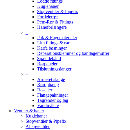
Lodde fittings
Kuglehaner
Stopventiler & Pipefix
Fordelerrør
Pem-Rør & Fittings
Haneforlængere
–
Pak & Fugematerialer
Lim fittings & rør
Karfa bøsninger
Reparationsklemmer og bandagemuffer
Spændebånd
Rørpaneler
Tilslutningsslanger
–
Armeret slange
Rørophæng
Rosetter
Flangepakninger
Tagrender og tag
Vandmålere
Ventiler & haner
Kuglehaner
Stopventiler & Pipefix
Aftapventiler