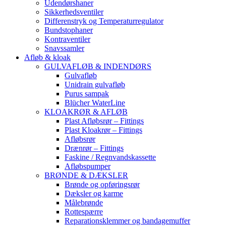
Udendørshaner
Sikkerhedsventiler
Differenstryk og Temperaturregulator
Bundstophaner
Kontraventiler
Snavssamler
Afløb & kloak
GULVAFLØB & INDENDØRS
Gulvafløb
Unidrain gulvafløb
Purus sampak
Blücher WaterLine
KLOAKRØR & AFLØB
Plast Afløbsrør – Fittings
Plast Kloakrør – Fittings
Afløbsrør
Drænrør – Fittings
Faskine / Regnvandskassette
Afløbspumper
BRØNDE & DÆKSLER
Brønde og opføringsrør
Dæksler og karme
Målebrønde
Rottespærre
Reparationsklemmer og bandagemuffer