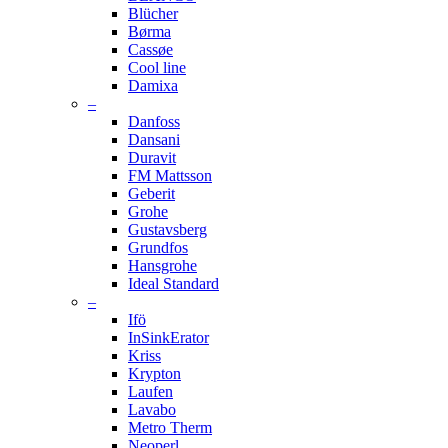
Blücher
Børma
Cassøe
Cool line
Damixa
–
Danfoss
Dansani
Duravit
FM Mattsson
Geberit
Grohe
Gustavsberg
Grundfos
Hansgrohe
Ideal Standard
–
Ifö
InSinkErator
Kriss
Krypton
Laufen
Lavabo
Metro Therm
Neoperl