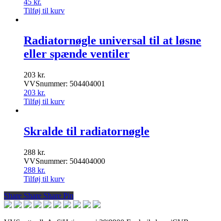
45
kr.
Tilføj til kurv
Radiatornøgle universal til at løsne
eller spænde ventiler
203
kr.
VVSnummer: 504404001
203
kr.
Tilføj til kurv
Skralde til radiatornøgle
288
kr.
VVSnummer: 504404000
288
kr.
Tilføj til kurv
Share
Share
Share
Share
Pin