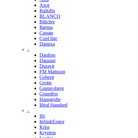
Axor
Ballofix
BLANCO
Blücher
Børma
Cassøe
Cool line
Damixa
–
Danfoss
Dansani
Duravit
FM Mattsson
Geberit
Grohe
Gustavsberg
Grundfos
Hansgrohe
Ideal Standard
–
Ifö
InSinkErator
Kriss
Krypton