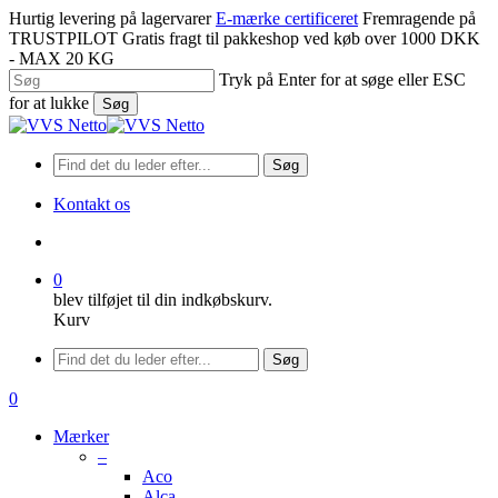
Spring
Hurtig levering på lagervarer
E-mærke certificeret
Fremragende på
til
TRUSTPILOT
Gratis fragt til pakkeshop ved køb over 1000 DKK
hovedindhold
- MAX 20 KG
Tryk på Enter for at søge eller ESC
for at lukke
Søg
Luk
søgning
Søg
Kontakt os
søge
0
blev tilføjet til din indkøbskurv.
Kurv
Menu
Søg
søge
0
Menu
Mærker
–
Aco
Alca