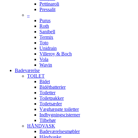
Pettinaroli
Pressalit
–
Purus
Roth
Sanibell
Termix
Toto
Unidrain
Villeroy & Boch
Vola
Wavin
Badeværelse
TOILET
Bidet
Bidétbatterier
Toiletter
Toiletpakker
Toiletsæder
Væghængte toiletter
Indbygningscisterner
Tilbehør
HÅNDVASK
Badeværelsesmøbler
Håndvaske