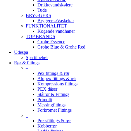
Drikkevandskølere
Tude
BRYGGERS
Bryggers-/Vaskekar
FUNKTIONALITET
Kogende vandhaner
TOP BRANDS
Grohe Essence
Grohe Blue & Grohe Red
Udespa
Spa tilbehør
Rør & fittings
–
Pex fittings & rør
Alupex fittings & rør
Kompressions fittings
PEX dåser
Stålrør & Fittings
Primofit
Messingfittings
Forkromet Fittings
–
Pressfittings & rør
Kobberrør