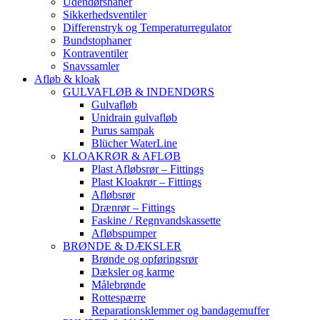
Udendørshaner
Sikkerhedsventiler
Differenstryk og Temperaturregulator
Bundstophaner
Kontraventiler
Snavssamler
Afløb & kloak
GULVAFLØB & INDENDØRS
Gulvafløb
Unidrain gulvafløb
Purus sampak
Blücher WaterLine
KLOAKRØR & AFLØB
Plast Afløbsrør – Fittings
Plast Kloakrør – Fittings
Afløbsrør
Drænrør – Fittings
Faskine / Regnvandskassette
Afløbspumper
BRØNDE & DÆKSLER
Brønde og opføringsrør
Dæksler og karme
Målebrønde
Rottespærre
Reparationsklemmer og bandagemuffer