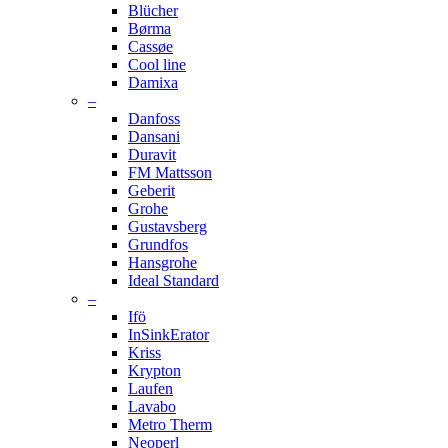
Blücher
Børma
Cassøe
Cool line
Damixa
–
Danfoss
Dansani
Duravit
FM Mattsson
Geberit
Grohe
Gustavsberg
Grundfos
Hansgrohe
Ideal Standard
–
Ifö
InSinkErator
Kriss
Krypton
Laufen
Lavabo
Metro Therm
Neoperl