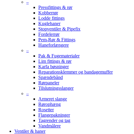
–
Pressfittings & rør
Kobberrør
Lodde fittings
Kuglehaner
Stopventiler & Pipefix
Fordelerrør
Pem-Rør & Fittings
Haneforlængere
–
Pak & Fugematerialer
Lim fittings & rør
Karfa bøsninger
Reparationsklemmer og bandagemuffer
Spændebånd
Rørpaneler
Tilslutningsslanger
–
Armeret slange
Rørophæng
Rosetter
Flangepakninger
Tagrender og tag
Vandmålere
Ventiler & haner