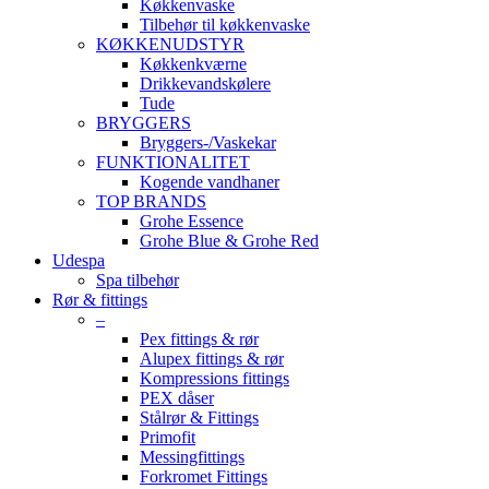
Køkkenvaske
Tilbehør til køkkenvaske
KØKKENUDSTYR
Køkkenkværne
Drikkevandskølere
Tude
BRYGGERS
Bryggers-/Vaskekar
FUNKTIONALITET
Kogende vandhaner
TOP BRANDS
Grohe Essence
Grohe Blue & Grohe Red
Udespa
Spa tilbehør
Rør & fittings
–
Pex fittings & rør
Alupex fittings & rør
Kompressions fittings
PEX dåser
Stålrør & Fittings
Primofit
Messingfittings
Forkromet Fittings