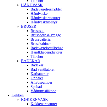
Tilbehør
HÅNDVASK
Badeværelsesmøbler
Håndvaske
Håndvaskarmaturer
Håndvasktilbehør
BRUSER
Brusesæt
Brusedøre & vægge
Brusebatterier
Brusekabiner
Badeværelsestilbehør
Håndklæderadiatorer
Tilbehør
BADEKAR
Badekar
Bad ventilatorer
Karbatterier
Urinaler
Afløbspumper
Spabad
Vådrumssilikone
Køkken
KØKKENVASK
Køkkenarmaturer