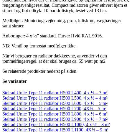
rengøringsvenligt resultat. Compact radiatoren giver ethvert hjem et
stilrent og flot udtryk. 10 bar driftstryk, testet ved 13 bar.
Medfølger: Monteringsvejledning, prop, luftskrue, vægbæringer
samt skruer.
Anboringer: 4 x ½” standard. Farve: Hvid RAL 9016.
NB: Ventil og termostat medfølger ikke.
Når vi beregner en radiator dækkeevne, anvender vi den
tommelfingerregel, at der skal bruges ca. 55 watt pr. m2
Se relaterede produkter nederst på siden.
Se varianter
Stelrad Unite Type 11 radiator H500 L400, 4 x ½ – 3 m²
Stelrad Unite Type 11 radiator H500 L500, 4 x ½ – 4 m²
Stelrad Unite Type 11 radiator H500 L600, 4 x ½ – 5 m²
Stelrad Unite Type 11 radiator H500 L700, 4X½ – 5 m²
Stelrad Unite Type 11 radiator H500 L800, 4 x ½ – 6 m²
Stelrad Unite Type 11 radiator H500 L900, 4 x ½ – 7 m²
Stelrad Unite Type 11 radiator H500 L1000, 4 x ½ – 8 m²
Stelrad Unite Type 11 radiator H500 L1100, 4X½ – 9 m²