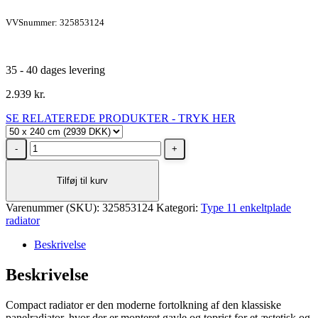
VVSnummer: 325853124
35 - 40 dages levering
2.939
kr.
SE RELATEREDE PRODUKTER - TRYK HER
Stelrad
Unite
Type
Tilføj til kurv
11
radiator
Varenummer (SKU):
H500
325853124
Kategori:
Type 11 enkeltplade
radiator
L2400,
4X½
Beskrivelse
-
19
Beskrivelse
m²
antal
Compact radiator er den moderne fortolkning af den klassiske
panelradiator, hvor der er monteret gavle og toprist for et æstetisk og