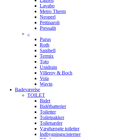
Laufen
Lavabo
Metro Therm
Neoperl
Pettinaroli
Pressalit
–
Purus
Roth
Sanibell
Termix
Toto
Unidrain
Villeroy & Boch
Vola
Wavin
Badeværelse
TOILET
Bidet
Bidétbatterier
Toiletter
Toiletpakker
Toiletsæder
Væghængte toiletter
Indbygningscisterner