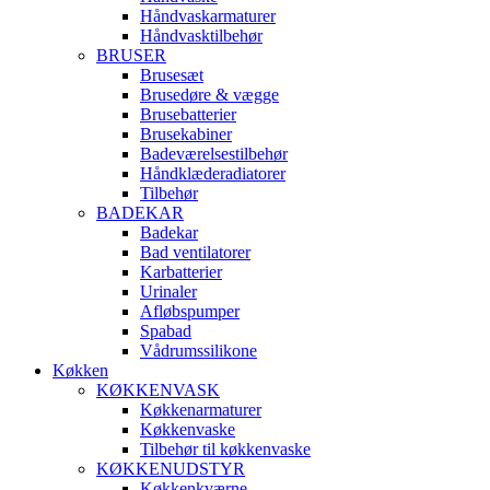
Håndvaskarmaturer
Håndvasktilbehør
BRUSER
Brusesæt
Brusedøre & vægge
Brusebatterier
Brusekabiner
Badeværelsestilbehør
Håndklæderadiatorer
Tilbehør
BADEKAR
Badekar
Bad ventilatorer
Karbatterier
Urinaler
Afløbspumper
Spabad
Vådrumssilikone
Køkken
KØKKENVASK
Køkkenarmaturer
Køkkenvaske
Tilbehør til køkkenvaske
KØKKENUDSTYR
Køkkenkværne