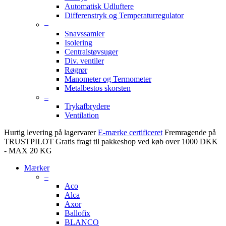
Automatisk Udluftere
Differenstryk og Temperaturregulator
–
Snavssamler
Isolering
Centralstøvsuger
Div. ventiler
Røgrør
Manometer og Termometer
Metalbestos skorsten
–
Trykafbrydere
Ventilation
Hurtig levering på lagervarer
E-mærke certificeret
Fremragende på
TRUSTPILOT
Gratis fragt til pakkeshop ved køb over 1000 DKK
- MAX 20 KG
Mærker
–
Aco
Alca
Axor
Ballofix
BLANCO