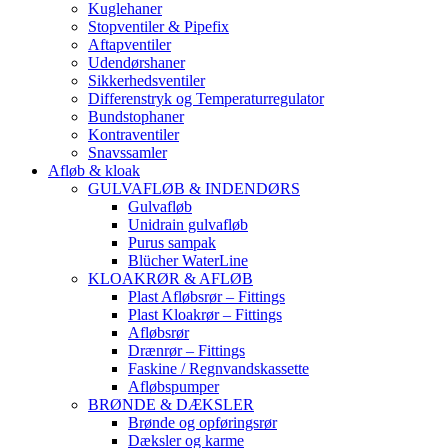
Kuglehaner
Stopventiler & Pipefix
Aftapventiler
Udendørshaner
Sikkerhedsventiler
Differenstryk og Temperaturregulator
Bundstophaner
Kontraventiler
Snavssamler
Afløb & kloak
GULVAFLØB & INDENDØRS
Gulvafløb
Unidrain gulvafløb
Purus sampak
Blücher WaterLine
KLOAKRØR & AFLØB
Plast Afløbsrør – Fittings
Plast Kloakrør – Fittings
Afløbsrør
Drænrør – Fittings
Faskine / Regnvandskassette
Afløbspumper
BRØNDE & DÆKSLER
Brønde og opføringsrør
Dæksler og karme