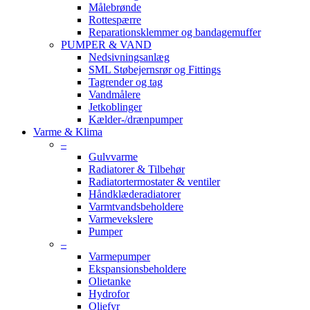
Målebrønde
Rottespærre
Reparationsklemmer og bandagemuffer
PUMPER & VAND
Nedsivningsanlæg
SML Støbejernsrør og Fittings
Tagrender og tag
Vandmålere
Jetkoblinger
Kælder-/drænpumper
Varme & Klima
–
Gulvvarme
Radiatorer & Tilbehør
Radiatortermostater & ventiler
Håndklæderadiatorer
Varmtvandsbeholdere
Varmevekslere
Pumper
–
Varmepumper
Ekspansionsbeholdere
Olietanke
Hydrofor
Oliefyr