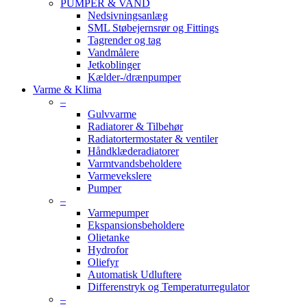
PUMPER & VAND
Nedsivningsanlæg
SML Støbejernsrør og Fittings
Tagrender og tag
Vandmålere
Jetkoblinger
Kælder-/drænpumper
Varme & Klima
–
Gulvvarme
Radiatorer & Tilbehør
Radiatortermostater & ventiler
Håndklæderadiatorer
Varmtvandsbeholdere
Varmevekslere
Pumper
–
Varmepumper
Ekspansionsbeholdere
Olietanke
Hydrofor
Oliefyr
Automatisk Udluftere
Differenstryk og Temperaturregulator
–