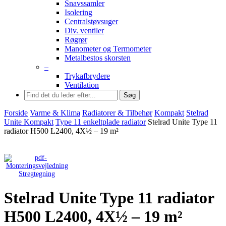
Snavssamler
Isolering
Centralstøvsuger
Div. ventiler
Røgrør
Manometer og Termometer
Metalbestos skorsten
–
Trykafbrydere
Ventilation
Søg
Forside
Varme & Klima
Radiatorer & Tilbehør
Kompakt
Stelrad
Unite Kompakt
Type 11 enkeltplade radiator
Stelrad Unite Type 11
radiator H500 L2400, 4X½ – 19 m²
Stregtegning
Stelrad Unite Type 11 radiator
H500 L2400, 4X½ – 19 m²