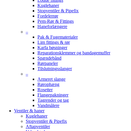
Lodde fittings
Kuglehaner
Stopventiler & Pipefix
Fordelerrør
Pem-Rør & Fittings
Haneforlængere
–
Pak & Fugematerialer
Lim fittings & rør
Karfa bøsninger
Reparationsklemmer og bandagemuffer
Spændebånd
Rørpaneler
Tilslutningsslanger
–
Armeret slange
Rørophæng
Rosetter
Flangepakninger
Tagrender og tag
Vandmålere
Ventiler & haner
Kuglehaner
Stopventiler & Pipefix
Aftapventiler