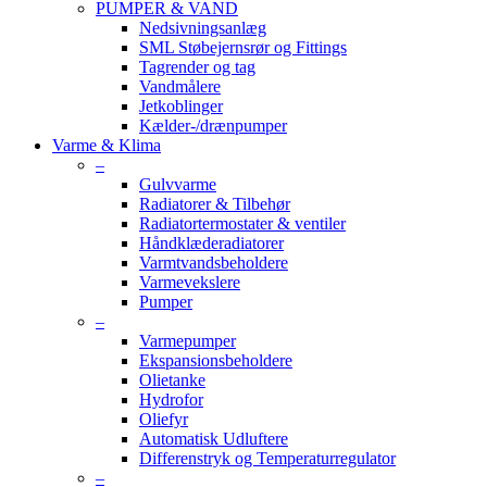
PUMPER & VAND
Nedsivningsanlæg
SML Støbejernsrør og Fittings
Tagrender og tag
Vandmålere
Jetkoblinger
Kælder-/drænpumper
Varme & Klima
–
Gulvvarme
Radiatorer & Tilbehør
Radiatortermostater & ventiler
Håndklæderadiatorer
Varmtvandsbeholdere
Varmevekslere
Pumper
–
Varmepumper
Ekspansionsbeholdere
Olietanke
Hydrofor
Oliefyr
Automatisk Udluftere
Differenstryk og Temperaturregulator
–