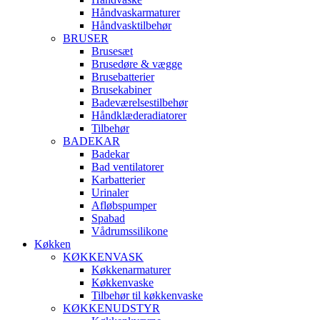
Håndvaskarmaturer
Håndvasktilbehør
BRUSER
Brusesæt
Brusedøre & vægge
Brusebatterier
Brusekabiner
Badeværelsestilbehør
Håndklæderadiatorer
Tilbehør
BADEKAR
Badekar
Bad ventilatorer
Karbatterier
Urinaler
Afløbspumper
Spabad
Vådrumssilikone
Køkken
KØKKENVASK
Køkkenarmaturer
Køkkenvaske
Tilbehør til køkkenvaske
KØKKENUDSTYR