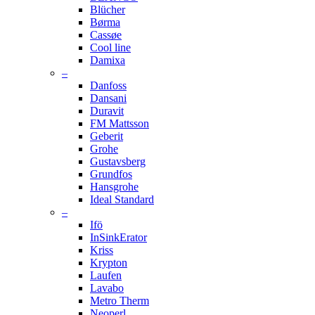
Blücher
Børma
Cassøe
Cool line
Damixa
–
Danfoss
Dansani
Duravit
FM Mattsson
Geberit
Grohe
Gustavsberg
Grundfos
Hansgrohe
Ideal Standard
–
Ifö
InSinkErator
Kriss
Krypton
Laufen
Lavabo
Metro Therm
Neoperl