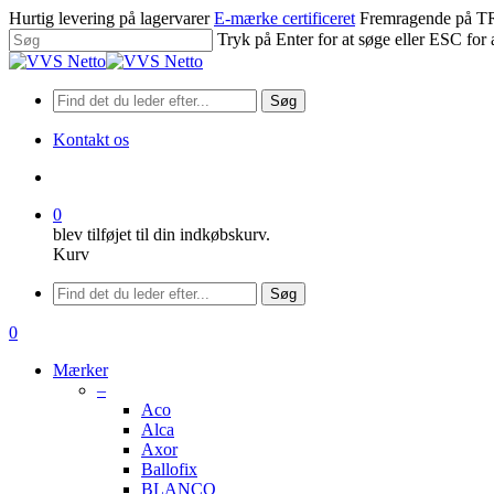
Spring
Hurtig levering på lagervarer
E-mærke certificeret
Fremragende på
til
Tryk på Enter for at søge eller ESC for 
hovedindhold
Luk
søgning
Søg
Kontakt os
søge
0
blev tilføjet til din indkøbskurv.
Kurv
Menu
Søg
søge
0
Menu
Mærker
–
Aco
Alca
Axor
Ballofix
BLANCO