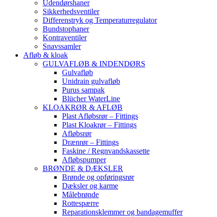
Udendørshaner
Sikkerhedsventiler
Differenstryk og Temperaturregulator
Bundstophaner
Kontraventiler
Snavssamler
Afløb & kloak
GULVAFLØB & INDENDØRS
Gulvafløb
Unidrain gulvafløb
Purus sampak
Blücher WaterLine
KLOAKRØR & AFLØB
Plast Afløbsrør – Fittings
Plast Kloakrør – Fittings
Afløbsrør
Drænrør – Fittings
Faskine / Regnvandskassette
Afløbspumper
BRØNDE & DÆKSLER
Brønde og opføringsrør
Dæksler og karme
Målebrønde
Rottespærre
Reparationsklemmer og bandagemuffer