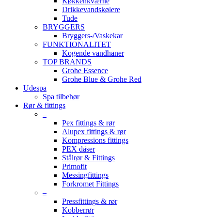
Køkkenkværne
Drikkevandskølere
Tude
BRYGGERS
Bryggers-/Vaskekar
FUNKTIONALITET
Kogende vandhaner
TOP BRANDS
Grohe Essence
Grohe Blue & Grohe Red
Udespa
Spa tilbehør
Rør & fittings
–
Pex fittings & rør
Alupex fittings & rør
Kompressions fittings
PEX dåser
Stålrør & Fittings
Primofit
Messingfittings
Forkromet Fittings
–
Pressfittings & rør
Kobberrør