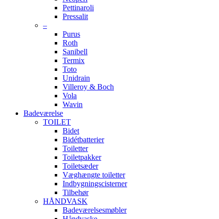
Pettinaroli
Pressalit
–
Purus
Roth
Sanibell
Termix
Toto
Unidrain
Villeroy & Boch
Vola
Wavin
Badeværelse
TOILET
Bidet
Bidétbatterier
Toiletter
Toiletpakker
Toiletsæder
Væghængte toiletter
Indbygningscisterner
Tilbehør
HÅNDVASK
Badeværelsesmøbler
Håndvaske