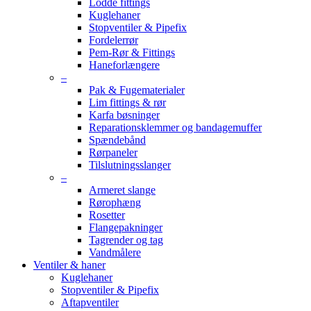
Lodde fittings
Kuglehaner
Stopventiler & Pipefix
Fordelerrør
Pem-Rør & Fittings
Haneforlængere
–
Pak & Fugematerialer
Lim fittings & rør
Karfa bøsninger
Reparationsklemmer og bandagemuffer
Spændebånd
Rørpaneler
Tilslutningsslanger
–
Armeret slange
Rørophæng
Rosetter
Flangepakninger
Tagrender og tag
Vandmålere
Ventiler & haner
Kuglehaner
Stopventiler & Pipefix
Aftapventiler