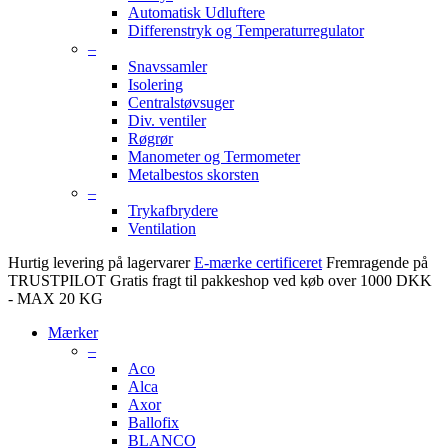
Automatisk Udluftere
Differenstryk og Temperaturregulator
–
Snavssamler
Isolering
Centralstøvsuger
Div. ventiler
Røgrør
Manometer og Termometer
Metalbestos skorsten
–
Trykafbrydere
Ventilation
Hurtig levering på lagervarer
E-mærke certificeret
Fremragende på
TRUSTPILOT
Gratis fragt til pakkeshop ved køb over 1000 DKK
- MAX 20 KG
Mærker
–
Aco
Alca
Axor
Ballofix
BLANCO