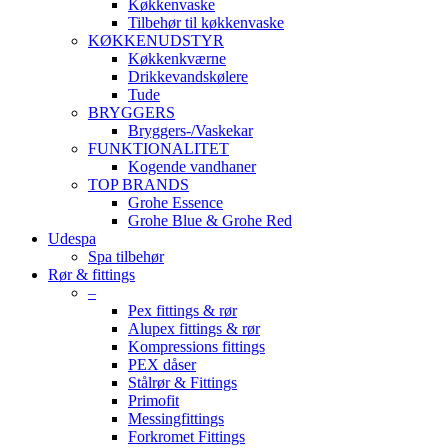
Køkkenvaske
Tilbehør til køkkenvaske
KØKKENUDSTYR
Køkkenkværne
Drikkevandskølere
Tude
BRYGGERS
Bryggers-/Vaskekar
FUNKTIONALITET
Kogende vandhaner
TOP BRANDS
Grohe Essence
Grohe Blue & Grohe Red
Udespa
Spa tilbehør
Rør & fittings
–
Pex fittings & rør
Alupex fittings & rør
Kompressions fittings
PEX dåser
Stålrør & Fittings
Primofit
Messingfittings
Forkromet Fittings