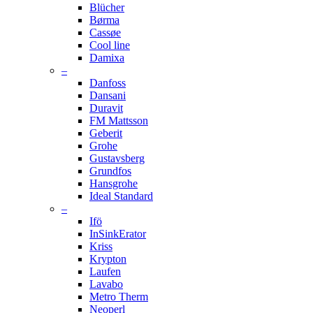
Blücher
Børma
Cassøe
Cool line
Damixa
–
Danfoss
Dansani
Duravit
FM Mattsson
Geberit
Grohe
Gustavsberg
Grundfos
Hansgrohe
Ideal Standard
–
Ifö
InSinkErator
Kriss
Krypton
Laufen
Lavabo
Metro Therm
Neoperl