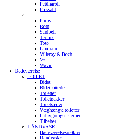
Pettinaroli
Pressalit
–
Purus
Roth
Sanibell
Termix
Toto
Unidrain
Villeroy & Boch
Vola
Wavin
Badeværelse
TOILET
Bidet
Bidétbatterier
Toiletter
Toiletpakker
Toiletsæder
Væghængte toiletter
Indbygningscisterner
Tilbehør
HÅNDVASK
Badeværelsesmøbler
Håndvaske