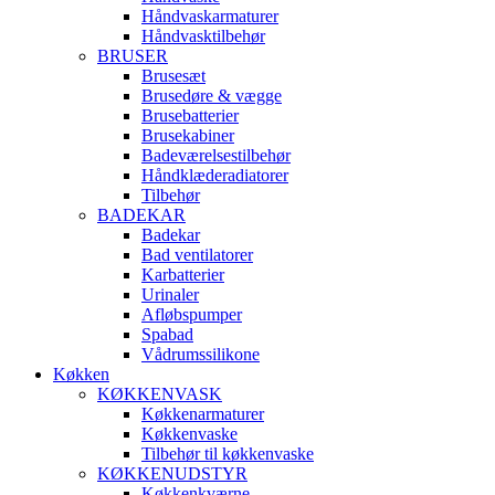
Håndvaskarmaturer
Håndvasktilbehør
BRUSER
Brusesæt
Brusedøre & vægge
Brusebatterier
Brusekabiner
Badeværelsestilbehør
Håndklæderadiatorer
Tilbehør
BADEKAR
Badekar
Bad ventilatorer
Karbatterier
Urinaler
Afløbspumper
Spabad
Vådrumssilikone
Køkken
KØKKENVASK
Køkkenarmaturer
Køkkenvaske
Tilbehør til køkkenvaske
KØKKENUDSTYR
Køkkenkværne