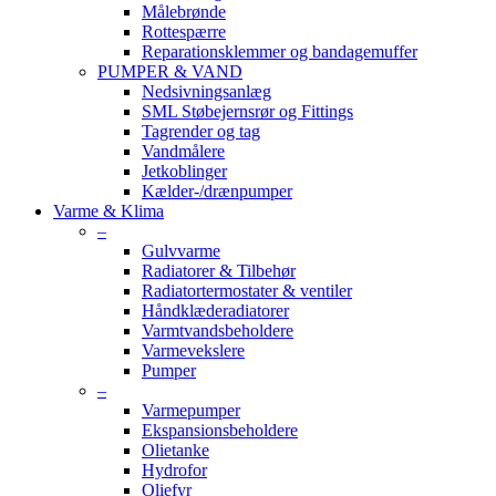
Målebrønde
Rottespærre
Reparationsklemmer og bandagemuffer
PUMPER & VAND
Nedsivningsanlæg
SML Støbejernsrør og Fittings
Tagrender og tag
Vandmålere
Jetkoblinger
Kælder-/drænpumper
Varme & Klima
–
Gulvvarme
Radiatorer & Tilbehør
Radiatortermostater & ventiler
Håndklæderadiatorer
Varmtvandsbeholdere
Varmevekslere
Pumper
–
Varmepumper
Ekspansionsbeholdere
Olietanke
Hydrofor
Oliefyr