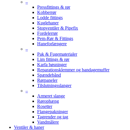
–
Pressfittings & rør
Kobberrør
Lodde fittings
Kuglehaner
Stopventiler & Pipefix
Fordelerrør
Pem-Rør & Fittings
Haneforlængere
–
Pak & Fugematerialer
Lim fittings & rør
Karfa bøsninger
Reparationsklemmer og bandagemuffer
Spændebånd
Rørpaneler
Tilslutningsslanger
–
Armeret slange
Rørophæng
Rosetter
Flangepakninger
Tagrender og tag
Vandmålere
Ventiler & haner