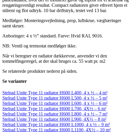
rengøringsvenligt resultat. Compact radiatoren giver ethvert hjem et
stilrent og flot udtryk. 10 bar driftstryk, testet ved 13 bar.
Medfølger: Monteringsvejledning, prop, luftskrue, vægbæringer
samt skruer.
Anboringer: 4 x ½” standard. Farve: Hvid RAL 9016.
NB: Ventil og termostat medfølger ikke.
Når vi beregner en radiator dækkeevne, anvender vi den
tommelfingerregel, at der skal bruges ca. 55 watt pr. m2
Se relaterede produkter nederst på siden.
Se varianter
Stelrad Unite Type 11 radiator H600 L400, 4 x ½ – 4 m²
Stelrad Unite Type 11 radiator H600 L500, 4 x ½ – 5 m²
Stelrad Unite Type 11 radiator H600 L600, 4 x ½ – 6 m²
Stelrad Unite Type 11 radiator H600 L700, 4X½ – 6 m²
Stelrad Unite Type 11 radiator H600 L800, 4 x ½ – 7 m²
Stelrad Unite Type 11 radiator H600 L900, 4X½ – 8 m²
Stelrad Unite Type 11 radiator H600 L1000, 4 x ½ – 9 m²
Stelrad Unite Type 11 radiator H600 L1100, 4X½ – 10 m²