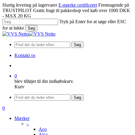
Spring
Hurtig levering på lagervarer
E-mærke certificeret
Fremragende på
til
TRUSTPILOT
Gratis fragt til pakkeshop ved køb over 1000 DKK
hovedindhold
- MAX 20 KG
Tryk på Enter for at søge eller ESC
for at lukke
Søg
Luk
søgning
Søg
Kontakt os
søge
0
blev tilføjet til din indkøbskurv.
Kurv
Menu
Søg
søge
0
Menu
Mærker
–
Aco
Alca