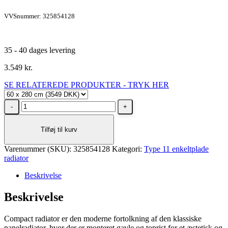
VVSnummer: 325854128
35 - 40 dages levering
3.549
kr.
SE RELATEREDE PRODUKTER - TRYK HER
Stelrad
Unite
Type
Tilføj til kurv
11
radiator
Varenummer (SKU):
H600
325854128
Kategori:
Type 11 enkeltplade
radiator
L2800,
4X½
Beskrivelse
-
26
Beskrivelse
m²
antal
Compact radiator er den moderne fortolkning af den klassiske
panelradiator, hvor der er monteret gavle og toprist for et æstetisk og