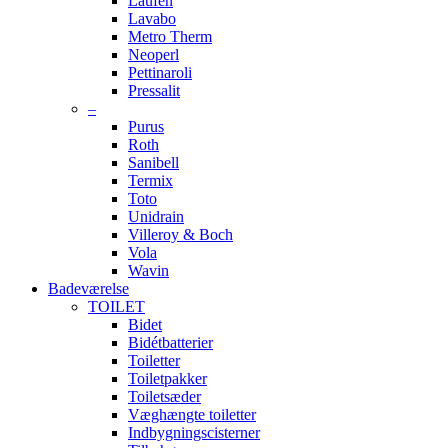
Laufen
Lavabo
Metro Therm
Neoperl
Pettinaroli
Pressalit
–
Purus
Roth
Sanibell
Termix
Toto
Unidrain
Villeroy & Boch
Vola
Wavin
Badeværelse
TOILET
Bidet
Bidétbatterier
Toiletter
Toiletpakker
Toiletsæder
Væghængte toiletter
Indbygningscisterner