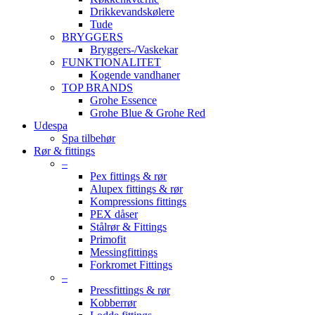
Drikkevandskølere
Tude
BRYGGERS
Bryggers-/Vaskekar
FUNKTIONALITET
Kogende vandhaner
TOP BRANDS
Grohe Essence
Grohe Blue & Grohe Red
Udespa
Spa tilbehør
Rør & fittings
–
Pex fittings & rør
Alupex fittings & rør
Kompressions fittings
PEX dåser
Stålrør & Fittings
Primofit
Messingfittings
Forkromet Fittings
–
Pressfittings & rør
Kobberrør