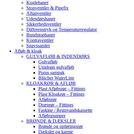
Kuglehaner
Stopventiler & Pipefix
Aftapventiler
Udendørshaner
Sikkerhedsventiler
Differenstryk og Temperaturregulator
Bundstophaner
Kontraventiler
Snavssamler
Afløb & kloak
GULVAFLØB & INDENDØRS
Gulvafløb
Unidrain gulvafløb
Purus sampak
Blücher WaterLine
KLOAKRØR & AFLØB
Plast Afløbsrør – Fittings
Plast Kloakrør – Fittings
Afløbsrør
Drænrør – Fittings
Faskine / Regnvandskassette
Afløbspumper
BRØNDE & DÆKSLER
Brønde og opføringsrør
Dæksler og karme