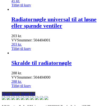
45
kr.
Tilføj til kurv
Radiatornøgle universal til at løsne
eller spænde ventiler
203
kr.
VVSnummer: 504404001
203
kr.
Tilføj til kurv
Skralde til radiatornøgle
288
kr.
VVSnummer: 504404000
288
kr.
Tilføj til kurv
Share
Share
Share
Share
Pin