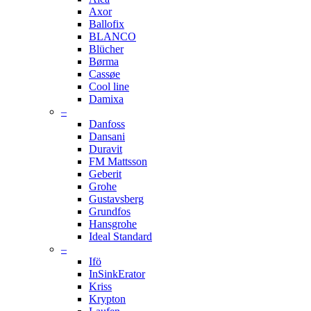
Axor
Ballofix
BLANCO
Blücher
Børma
Cassøe
Cool line
Damixa
–
Danfoss
Dansani
Duravit
FM Mattsson
Geberit
Grohe
Gustavsberg
Grundfos
Hansgrohe
Ideal Standard
–
Ifö
InSinkErator
Kriss
Krypton