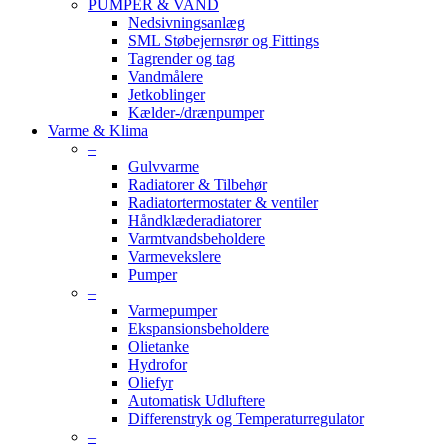
PUMPER & VAND
Nedsivningsanlæg
SML Støbejernsrør og Fittings
Tagrender og tag
Vandmålere
Jetkoblinger
Kælder-/drænpumper
Varme & Klima
–
Gulvvarme
Radiatorer & Tilbehør
Radiatortermostater & ventiler
Håndklæderadiatorer
Varmtvandsbeholdere
Varmevekslere
Pumper
–
Varmepumper
Ekspansionsbeholdere
Olietanke
Hydrofor
Oliefyr
Automatisk Udluftere
Differenstryk og Temperaturregulator
–