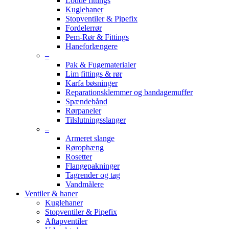
Lodde fittings
Kuglehaner
Stopventiler & Pipefix
Fordelerrør
Pem-Rør & Fittings
Haneforlængere
–
Pak & Fugematerialer
Lim fittings & rør
Karfa bøsninger
Reparationsklemmer og bandagemuffer
Spændebånd
Rørpaneler
Tilslutningsslanger
–
Armeret slange
Rørophæng
Rosetter
Flangepakninger
Tagrender og tag
Vandmålere
Ventiler & haner
Kuglehaner
Stopventiler & Pipefix
Aftapventiler