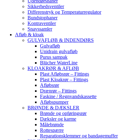
Udendørshaner
Sikkerhedsventiler
Differenstryk og Temperaturregulator
Bundstophaner
Kontraventiler
Snavssamler
Afløb & kloak
GULVAFLØB & INDENDØRS
Gulvafløb
Unidrain gulvafløb
Purus sampak
Blücher WaterLine
KLOAKRØR & AFLØB
Plast Afløbsrør – Fittings
Plast Kloakrør – Fittings
Afløbsrør
Drænrør – Fittings
Faskine / Regnvandskassette
Afløbspumper
BRØNDE & DÆKSLER
Brønde og opføringsrør
Dæksler og karme
Målebrønde
Rottespærre
Reparationsklemmer og bandagemuffer