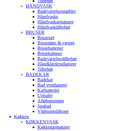
Tilbehør
HÅNDVASK
Badeværelsesmøbler
Håndvaske
Håndvaskarmaturer
Håndvasktilbehør
BRUSER
Brusesæt
Brusedøre & vægge
Brusebatterier
Brusekabiner
Badeværelsestilbehør
Håndklæderadiatorer
Tilbehør
BADEKAR
Badekar
Bad ventilatorer
Karbatterier
Urinaler
Afløbspumper
Spabad
Vådrumssilikone
Køkken
KØKKENVASK
Køkkenarmaturer