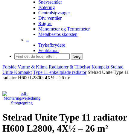
Snavssamler
Isolering
Centralstøvsuger
Div. ventiler
Røgrør
Manometer og Termometer
Metalbestos skorsten
–
Trykafbrydere
Ventilation
Søg
Forside
Varme & Klima
Radiatorer & Tilbehør
Kompakt
Stelrad
Unite Kompakt
Type 11 enkeltplade radiator
Stelrad Unite Type 11
radiator H600 L2800, 4X½ – 26 m²
Stregtegning
Stelrad Unite Type 11 radiator
H600 L2800, 4X½ – 26 m²