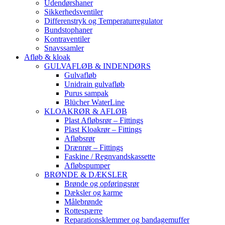
Udendørshaner
Sikkerhedsventiler
Differenstryk og Temperaturregulator
Bundstophaner
Kontraventiler
Snavssamler
Afløb & kloak
GULVAFLØB & INDENDØRS
Gulvafløb
Unidrain gulvafløb
Purus sampak
Blücher WaterLine
KLOAKRØR & AFLØB
Plast Afløbsrør – Fittings
Plast Kloakrør – Fittings
Afløbsrør
Drænrør – Fittings
Faskine / Regnvandskassette
Afløbspumper
BRØNDE & DÆKSLER
Brønde og opføringsrør
Dæksler og karme
Målebrønde
Rottespærre
Reparationsklemmer og bandagemuffer