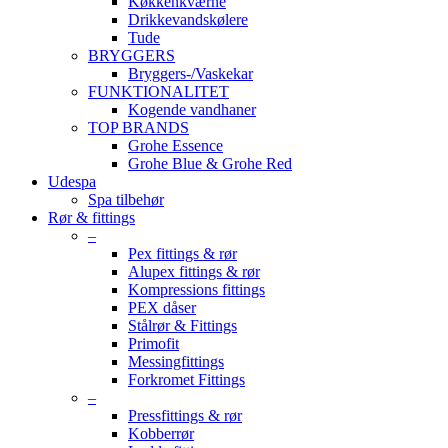
Køkkenkværne
Drikkevandskølere
Tude
BRYGGERS
Bryggers-/Vaskekar
FUNKTIONALITET
Kogende vandhaner
TOP BRANDS
Grohe Essence
Grohe Blue & Grohe Red
Udespa
Spa tilbehør
Rør & fittings
–
Pex fittings & rør
Alupex fittings & rør
Kompressions fittings
PEX dåser
Stålrør & Fittings
Primofit
Messingfittings
Forkromet Fittings
–
Pressfittings & rør
Kobberrør