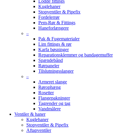
Lodde fittings
Kuglehaner
Stopventiler & Pipefix
Fordelerrør
Pem-Rør & Fittings
Haneforlængere
–
Pak & Fugematerialer
Lim fittings & rør
Karfa bøsninger
Reparationsklemmer og bandagemuffer
Spændebånd
Rørpaneler
Tilslutningsslanger
–
Armeret slange
Rørophæng
Rosetter
Flangepakninger
Tagrender og tag
Vandmålere
Ventiler & haner
Kuglehaner
Stopventiler & Pipefix
Aftapventiler