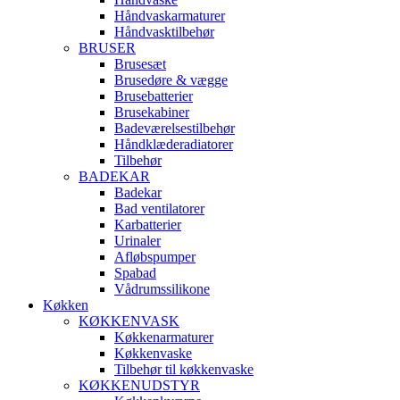
Håndvaskarmaturer
Håndvasktilbehør
BRUSER
Brusesæt
Brusedøre & vægge
Brusebatterier
Brusekabiner
Badeværelsestilbehør
Håndklæderadiatorer
Tilbehør
BADEKAR
Badekar
Bad ventilatorer
Karbatterier
Urinaler
Afløbspumper
Spabad
Vådrumssilikone
Køkken
KØKKENVASK
Køkkenarmaturer
Køkkenvaske
Tilbehør til køkkenvaske
KØKKENUDSTYR