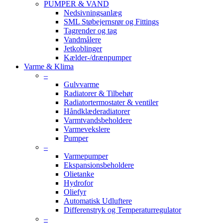
PUMPER & VAND
Nedsivningsanlæg
SML Støbejernsrør og Fittings
Tagrender og tag
Vandmålere
Jetkoblinger
Kælder-/drænpumper
Varme & Klima
–
Gulvvarme
Radiatorer & Tilbehør
Radiatortermostater & ventiler
Håndklæderadiatorer
Varmtvandsbeholdere
Varmevekslere
Pumper
–
Varmepumper
Ekspansionsbeholdere
Olietanke
Hydrofor
Oliefyr
Automatisk Udluftere
Differenstryk og Temperaturregulator
–