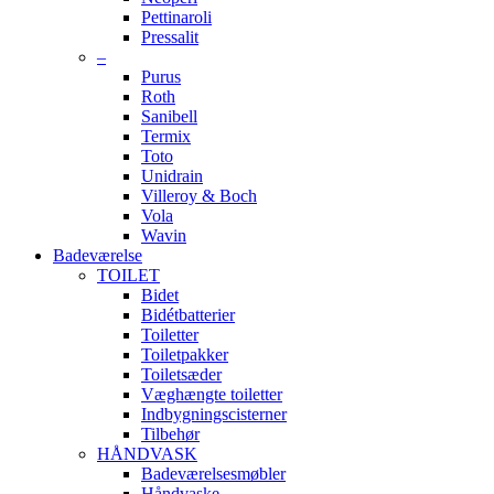
Pettinaroli
Pressalit
–
Purus
Roth
Sanibell
Termix
Toto
Unidrain
Villeroy & Boch
Vola
Wavin
Badeværelse
TOILET
Bidet
Bidétbatterier
Toiletter
Toiletpakker
Toiletsæder
Væghængte toiletter
Indbygningscisterner
Tilbehør
HÅNDVASK
Badeværelsesmøbler
Håndvaske