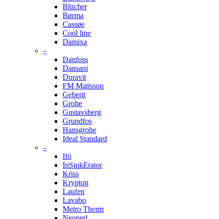
Blücher
Børma
Cassøe
Cool line
Damixa
–
Danfoss
Dansani
Duravit
FM Mattsson
Geberit
Grohe
Gustavsberg
Grundfos
Hansgrohe
Ideal Standard
–
Ifö
InSinkErator
Kriss
Krypton
Laufen
Lavabo
Metro Therm
Neoperl