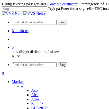
Spring
Hurtig levering på lagervarer
E-mærke certificeret
Fremragende på
til
Tryk på Enter for at søge eller ESC for 
hovedindhold
Luk
søgning
Søg
Kontakt os
søge
0
blev tilføjet til din indkøbskurv.
Kurv
Menu
Søg
søge
0
Menu
Mærker
–
Aco
Alca
Axor
Ballofix
BLANCO