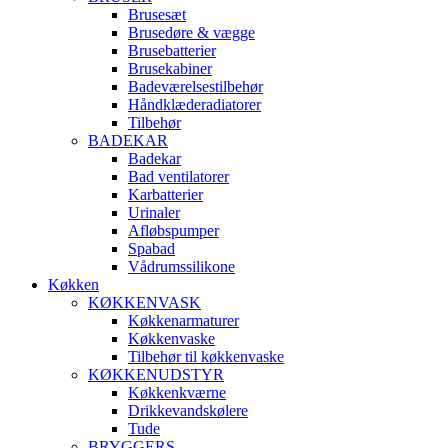
Brusesæt
Brusedøre & vægge
Brusebatterier
Brusekabiner
Badeværelsestilbehør
Håndklæderadiatorer
Tilbehør
BADEKAR
Badekar
Bad ventilatorer
Karbatterier
Urinaler
Afløbspumper
Spabad
Vådrumssilikone
Køkken
KØKKENVASK
Køkkenarmaturer
Køkkenvaske
Tilbehør til køkkenvaske
KØKKENUDSTYR
Køkkenkværne
Drikkevandskølere
Tude
BRYGGERS