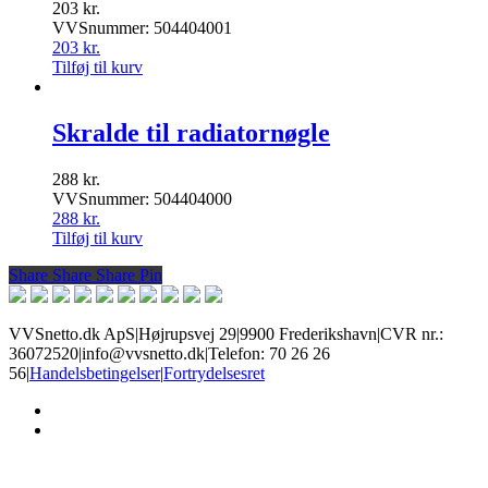
203
kr.
VVSnummer: 504404001
203
kr.
Tilføj til kurv
Skralde til radiatornøgle
288
kr.
VVSnummer: 504404000
288
kr.
Tilføj til kurv
Share
Share
Share
Share
Pin
VVSnetto.dk ApS
|
Højrupsvej 29
|
9900 Frederikshavn
|
CVR nr.:
36072520
|
info@vvsnetto.dk
|
Telefon: 70 26 26
56
|
Handelsbetingelser
|
Fortrydelsesret
facebook
youtube