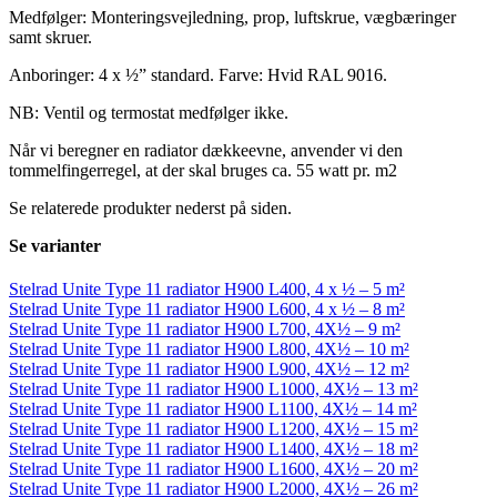
Medfølger: Monteringsvejledning, prop, luftskrue, vægbæringer
samt skruer.
Anboringer: 4 x ½” standard. Farve: Hvid RAL 9016.
NB: Ventil og termostat medfølger ikke.
Når vi beregner en radiator dækkeevne, anvender vi den
tommelfingerregel, at der skal bruges ca. 55 watt pr. m2
Se relaterede produkter nederst på siden.
Se varianter
Stelrad Unite Type 11 radiator H900 L400, 4 x ½ – 5 m²
Stelrad Unite Type 11 radiator H900 L600, 4 x ½ – 8 m²
Stelrad Unite Type 11 radiator H900 L700, 4X½ – 9 m²
Stelrad Unite Type 11 radiator H900 L800, 4X½ – 10 m²
Stelrad Unite Type 11 radiator H900 L900, 4X½ – 12 m²
Stelrad Unite Type 11 radiator H900 L1000, 4X½ – 13 m²
Stelrad Unite Type 11 radiator H900 L1100, 4X½ – 14 m²
Stelrad Unite Type 11 radiator H900 L1200, 4X½ – 15 m²
Stelrad Unite Type 11 radiator H900 L1400, 4X½ – 18 m²
Stelrad Unite Type 11 radiator H900 L1600, 4X½ – 20 m²
Stelrad Unite Type 11 radiator H900 L2000, 4X½ – 26 m²