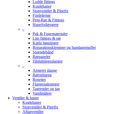
Lodde fittings
Kuglehaner
Stopventiler & Pipefix
Fordelerrør
Pem-Rør & Fittings
Haneforlængere
–
Pak & Fugematerialer
Lim fittings & rør
Karfa bøsninger
Reparationsklemmer og bandagemuffer
Spændebånd
Rørpaneler
Tilslutningsslanger
–
Armeret slange
Rørophæng
Rosetter
Flangepakninger
Tagrender og tag
Vandmålere
Ventiler & haner
Kuglehaner
Stopventiler & Pipefix
Aftapventiler