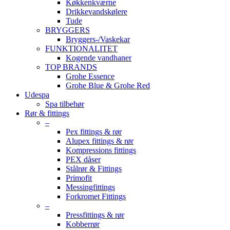
Køkkenkværne
Drikkevandskølere
Tude
BRYGGERS
Bryggers-/Vaskekar
FUNKTIONALITET
Kogende vandhaner
TOP BRANDS
Grohe Essence
Grohe Blue & Grohe Red
Udespa
Spa tilbehør
Rør & fittings
–
Pex fittings & rør
Alupex fittings & rør
Kompressions fittings
PEX dåser
Stålrør & Fittings
Primofit
Messingfittings
Forkromet Fittings
–
Pressfittings & rør
Kobberrør