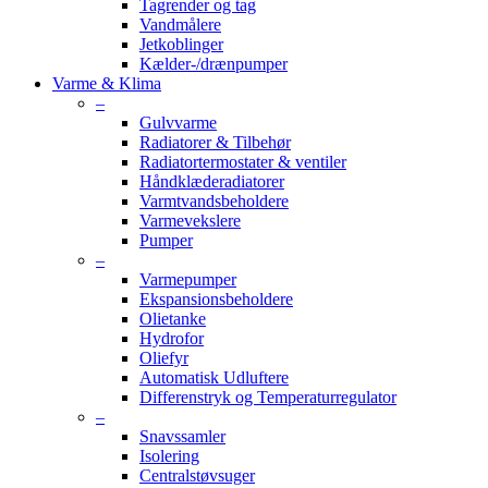
Tagrender og tag
Vandmålere
Jetkoblinger
Kælder-/drænpumper
Varme & Klima
–
Gulvvarme
Radiatorer & Tilbehør
Radiatortermostater & ventiler
Håndklæderadiatorer
Varmtvandsbeholdere
Varmevekslere
Pumper
–
Varmepumper
Ekspansionsbeholdere
Olietanke
Hydrofor
Oliefyr
Automatisk Udluftere
Differenstryk og Temperaturregulator
–
Snavssamler
Isolering
Centralstøvsuger