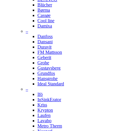
Blücher
Børma
Cassøe
Cool line
Damixa
–
Danfoss
Dansani
Duravit
FM Mattsson
Geberit
Grohe
Gustavsberg
Grundfos
Hansgrohe
Ideal Standard
–
Ifö
InSinkErator
Kriss
Krypton
Laufen
Lavabo
Metro Therm