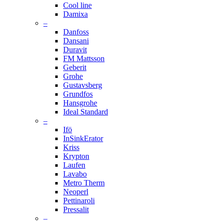
Cool line
Damixa
–
Danfoss
Dansani
Duravit
FM Mattsson
Geberit
Grohe
Gustavsberg
Grundfos
Hansgrohe
Ideal Standard
–
Ifö
InSinkErator
Kriss
Krypton
Laufen
Lavabo
Metro Therm
Neoperl
Pettinaroli
Pressalit
–