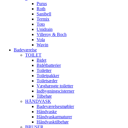
Purus
Roth
Sanibell
Termix
Toto
Unidrain
Villeroy & Boch
Vola
Wavin
Badeværelse
TOILET
Bidet
Bidétbatterier
Toiletter
Toiletpakker
Toiletsæder
Væghængte toiletter
Indbygningscisterner
Tilbehør
HÅNDVASK
Badeværelsesmøbler
Håndvaske
Håndvaskarmaturer
Håndvasktilbehør
BRUSER