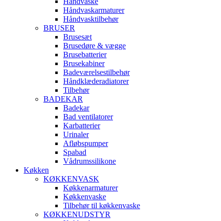
Håndvaske
Håndvaskarmaturer
Håndvasktilbehør
BRUSER
Brusesæt
Brusedøre & vægge
Brusebatterier
Brusekabiner
Badeværelsestilbehør
Håndklæderadiatorer
Tilbehør
BADEKAR
Badekar
Bad ventilatorer
Karbatterier
Urinaler
Afløbspumper
Spabad
Vådrumssilikone
Køkken
KØKKENVASK
Køkkenarmaturer
Køkkenvaske
Tilbehør til køkkenvaske
KØKKENUDSTYR