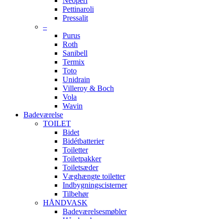
Neoperl
Pettinaroli
Pressalit
–
Purus
Roth
Sanibell
Termix
Toto
Unidrain
Villeroy & Boch
Vola
Wavin
Badeværelse
TOILET
Bidet
Bidétbatterier
Toiletter
Toiletpakker
Toiletsæder
Væghængte toiletter
Indbygningscisterner
Tilbehør
HÅNDVASK
Badeværelsesmøbler