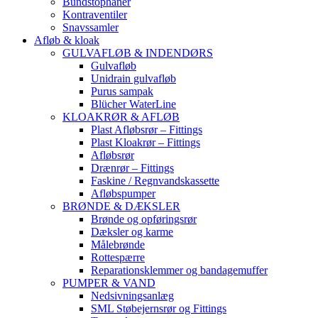
Bundstophaner
Kontraventiler
Snavssamler
Afløb & kloak
GULVAFLØB & INDENDØRS
Gulvafløb
Unidrain gulvafløb
Purus sampak
Blücher WaterLine
KLOAKRØR & AFLØB
Plast Afløbsrør – Fittings
Plast Kloakrør – Fittings
Afløbsrør
Drænrør – Fittings
Faskine / Regnvandskassette
Afløbspumper
BRØNDE & DÆKSLER
Brønde og opføringsrør
Dæksler og karme
Målebrønde
Rottespærre
Reparationsklemmer og bandagemuffer
PUMPER & VAND
Nedsivningsanlæg
SML Støbejernsrør og Fittings