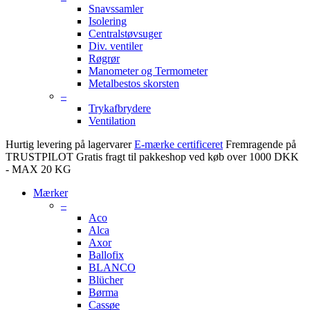
Snavssamler
Isolering
Centralstøvsuger
Div. ventiler
Røgrør
Manometer og Termometer
Metalbestos skorsten
–
Trykafbrydere
Ventilation
Hurtig levering på lagervarer
E-mærke certificeret
Fremragende på
TRUSTPILOT
Gratis fragt til pakkeshop ved køb over 1000 DKK
- MAX 20 KG
Mærker
–
Aco
Alca
Axor
Ballofix
BLANCO
Blücher
Børma
Cassøe