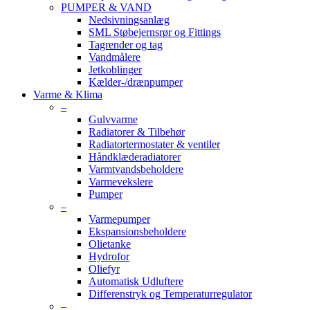
PUMPER & VAND
Nedsivningsanlæg
SML Støbejernsrør og Fittings
Tagrender og tag
Vandmålere
Jetkoblinger
Kælder-/drænpumper
Varme & Klima
–
Gulvvarme
Radiatorer & Tilbehør
Radiatortermostater & ventiler
Håndklæderadiatorer
Varmtvandsbeholdere
Varmevekslere
Pumper
–
Varmepumper
Ekspansionsbeholdere
Olietanke
Hydrofor
Oliefyr
Automatisk Udluftere
Differenstryk og Temperaturregulator
–