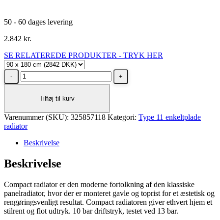
50 - 60 dages levering
2.842
kr.
SE RELATEREDE PRODUKTER - TRYK HER
Stelrad
Unite
Type
Tilføj til kurv
11
radiator
Varenummer (SKU):
H900
325857118
Kategori:
Type 11 enkeltplade
radiator
L1800,
4X½
Beskrivelse
-
23
Beskrivelse
m²
antal
Compact radiator er den moderne fortolkning af den klassiske
panelradiator, hvor der er monteret gavle og toprist for et æstetisk og
rengøringsvenligt resultat. Compact radiatoren giver ethvert hjem et
stilrent og flot udtryk. 10 bar driftstryk, testet ved 13 bar.