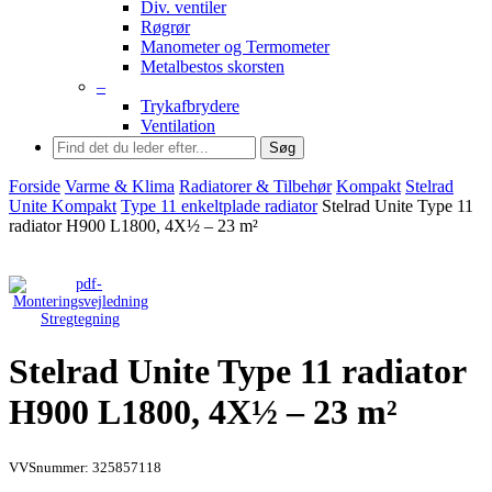
Div. ventiler
Røgrør
Manometer og Termometer
Metalbestos skorsten
–
Trykafbrydere
Ventilation
Søg
Forside
Varme & Klima
Radiatorer & Tilbehør
Kompakt
Stelrad
Unite Kompakt
Type 11 enkeltplade radiator
Stelrad Unite Type 11
radiator H900 L1800, 4X½ – 23 m²
Stregtegning
Stelrad Unite Type 11 radiator
H900 L1800, 4X½ – 23 m²
VVSnummer: 325857118