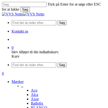
Spring
Tryk på Enter for at søge eller ESC
til
for at lukke
Søg
hovedindhold
Luk
søgning
Søg
Kontakt os
søge
0
blev tilføjet til din indkøbskurv.
Kurv
Menu
Søg
søge
0
Menu
Mærker
–
Aco
Alca
Axor
Ballofix
BLANCO