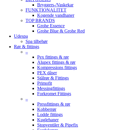
Bryggers-/Vaskekar
FUNKTIONALITET
Kogende vandhaner
TOP BRANDS
Grohe Essence
Grohe Blue & Grohe Red
Udespa
Spa tilbehør
Rør & fittings
–
Pex fittings & rør
Alupex fittings & rør
Kompressions fittings
PEX dåser
Stålrør & Fittings
Primofit
Messingfittings
Forkromet Fittings
–
Pressfittings & rør
Kobberrør
Lodde fittings
Kuglehaner
Stopventiler & Pipefix