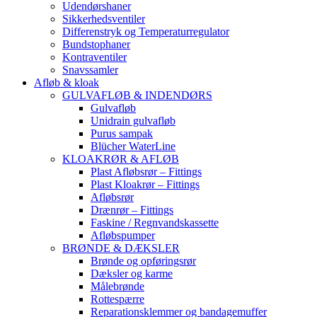
Udendørshaner
Sikkerhedsventiler
Differenstryk og Temperaturregulator
Bundstophaner
Kontraventiler
Snavssamler
Afløb & kloak
GULVAFLØB & INDENDØRS
Gulvafløb
Unidrain gulvafløb
Purus sampak
Blücher WaterLine
KLOAKRØR & AFLØB
Plast Afløbsrør – Fittings
Plast Kloakrør – Fittings
Afløbsrør
Drænrør – Fittings
Faskine / Regnvandskassette
Afløbspumper
BRØNDE & DÆKSLER
Brønde og opføringsrør
Dæksler og karme
Målebrønde
Rottespærre
Reparationsklemmer og bandagemuffer