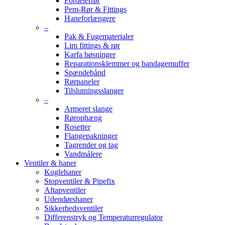
Fordelerrør
Pem-Rør & Fittings
Haneforlængere
–
Pak & Fugematerialer
Lim fittings & rør
Karfa bøsninger
Reparationsklemmer og bandagemuffer
Spændebånd
Rørpaneler
Tilslutningsslanger
–
Armeret slange
Rørophæng
Rosetter
Flangepakninger
Tagrender og tag
Vandmålere
Ventiler & haner
Kuglehaner
Stopventiler & Pipefix
Aftapventiler
Udendørshaner
Sikkerhedsventiler
Differenstryk og Temperaturregulator