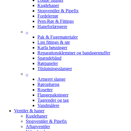
Lodde fittings
Kuglehaner
Stopventiler & Pipefix
Fordelerrør
Pem-Rør & Fittings
Haneforlængere
–
Pak & Fugematerialer
Lim fittings & rør
Karfa bøsninger
Reparationsklemmer og bandagemuffer
Spændebånd
Rørpaneler
Tilslutningsslanger
–
Armeret slange
Rørophæng
Rosetter
Flangepakninger
Tagrender og tag
Vandmålere
Ventiler & haner
Kuglehaner
Stopventiler & Pipefix
Aftapventiler