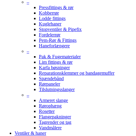
–
Pressfittings & rør
Kobberrør
Lodde fittings
Kuglehaner
Stopventiler & Pipefix
Fordelerrør
Pem-Rør & Fittings
Haneforlængere
–
Pak & Fugematerialer
Lim fittings & rør
Karfa bøsninger
Reparationsklemmer og bandagemuffer
Spændebånd
Rørpaneler
Tilslutningsslanger
–
Armeret slange
Rørophæng
Rosetter
Flangepakninger
Tagrender og tag
Vandmålere
Ventiler & haner