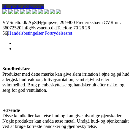
Share
Share
Share
Share
Pin
VVSnetto.dk ApS
|
Højrupsvej 29
|
9900 Frederikshavn
|
CVR nr.:
36072520
|
info@vvsnetto.dk
|
Telefon: 70 26 26
56
|
Handelsbetingelser
|
Fortrydelsesret
facebook
youtube
Sundhedsfare
Produkter med dette mærke kan give slem irritation i øjne og på hud,
allergisk hudreaktion, luftvejsirritation, samt sløvhed eller
svimmelhed. Brug øjenbeskyttelse og handsker alt efter risiko, og
sørg for god ventilation.
Ætsende
Disse kemikalier kan ætse hud og kan give alvorlige øjenskader.
Nogle produkter kan endda ætse metal. Undgå hud- og øjenkontakt
ved at bruge korrekte handsker og øjenbeskyttelse.