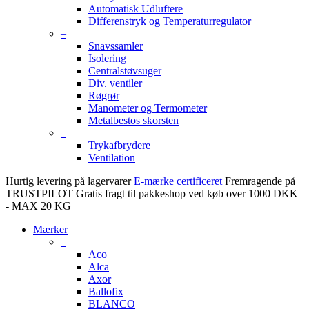
Automatisk Udluftere
Differenstryk og Temperaturregulator
–
Snavssamler
Isolering
Centralstøvsuger
Div. ventiler
Røgrør
Manometer og Termometer
Metalbestos skorsten
–
Trykafbrydere
Ventilation
Hurtig levering på lagervarer
E-mærke certificeret
Fremragende på
TRUSTPILOT
Gratis fragt til pakkeshop ved køb over 1000 DKK
- MAX 20 KG
Mærker
–
Aco
Alca
Axor
Ballofix
BLANCO