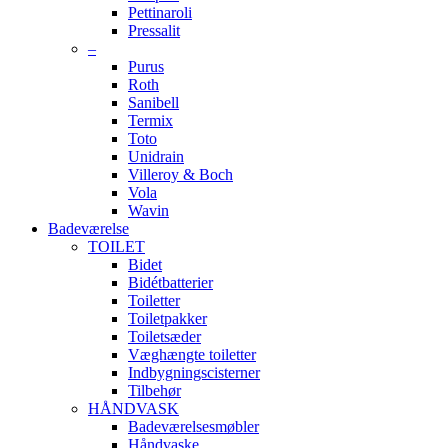
Pettinaroli
Pressalit
–
Purus
Roth
Sanibell
Termix
Toto
Unidrain
Villeroy & Boch
Vola
Wavin
Badeværelse
TOILET
Bidet
Bidétbatterier
Toiletter
Toiletpakker
Toiletsæder
Væghængte toiletter
Indbygningscisterner
Tilbehør
HÅNDVASK
Badeværelsesmøbler
Håndvaske