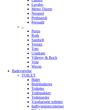
Laufen
Lavabo
Metro Therm
Neoperl
Pettinaroli
Pressalit
–
Purus
Roth
Sanibell
Termix
Toto
Unidrain
Villeroy & Boch
Vola
Wavin
Badeværelse
TOILET
Bidet
Bidétbatterier
Toiletter
Toiletpakker
Toiletsæder
Væghængte toiletter
Indbygningscisterner