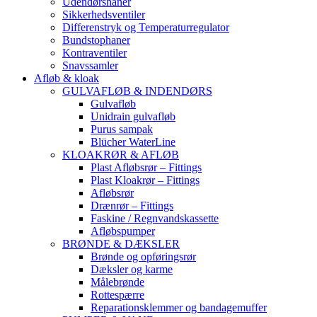
Udendørshaner
Sikkerhedsventiler
Differenstryk og Temperaturregulator
Bundstophaner
Kontraventiler
Snavssamler
Afløb & kloak
GULVAFLØB & INDENDØRS
Gulvafløb
Unidrain gulvafløb
Purus sampak
Blücher WaterLine
KLOAKRØR & AFLØB
Plast Afløbsrør – Fittings
Plast Kloakrør – Fittings
Afløbsrør
Drænrør – Fittings
Faskine / Regnvandskassette
Afløbspumper
BRØNDE & DÆKSLER
Brønde og opføringsrør
Dæksler og karme
Målebrønde
Rottespærre
Reparationsklemmer og bandagemuffer