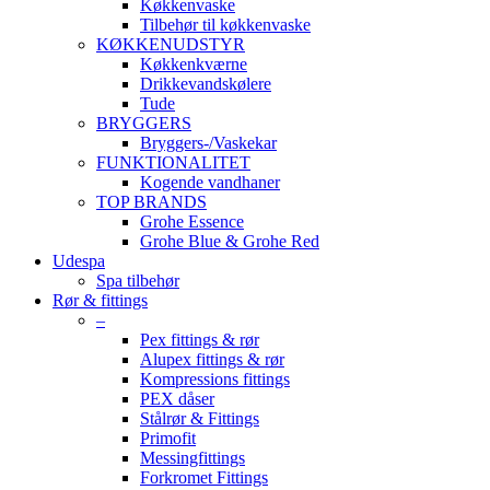
Køkkenvaske
Tilbehør til køkkenvaske
KØKKENUDSTYR
Køkkenkværne
Drikkevandskølere
Tude
BRYGGERS
Bryggers-/Vaskekar
FUNKTIONALITET
Kogende vandhaner
TOP BRANDS
Grohe Essence
Grohe Blue & Grohe Red
Udespa
Spa tilbehør
Rør & fittings
–
Pex fittings & rør
Alupex fittings & rør
Kompressions fittings
PEX dåser
Stålrør & Fittings
Primofit
Messingfittings
Forkromet Fittings