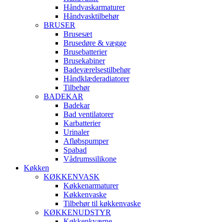
Håndvaskarmaturer
Håndvasktilbehør
BRUSER
Brusesæt
Brusedøre & vægge
Brusebatterier
Brusekabiner
Badeværelsestilbehør
Håndklæderadiatorer
Tilbehør
BADEKAR
Badekar
Bad ventilatorer
Karbatterier
Urinaler
Afløbspumper
Spabad
Vådrumssilikone
Køkken
KØKKENVASK
Køkkenarmaturer
Køkkenvaske
Tilbehør til køkkenvaske
KØKKENUDSTYR
Køkkenkværne