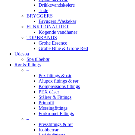
Drikkevandskølere
Tude
BRYGGERS
Bryggers-/Vaskekar
FUNKTIONALITET
Kogende vandhaner
TOP BRANDS
Grohe Essence
Grohe Blue & Grohe Red
Udespa
Spa tilbehør
Rør & fittings
–
Pex fittings & rør
Alupex fittings & rør
Kompressions fittings
PEX dåser
Stålrør & Fittings
Primofit
Messingfittings
Forkromet Fittings
–
Pressfittings & rør
Kobberrør