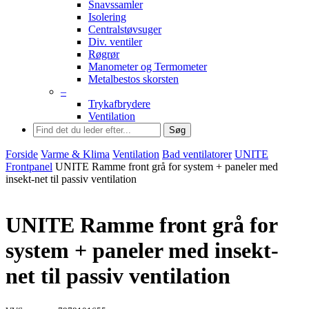
Snavssamler
Isolering
Centralstøvsuger
Div. ventiler
Røgrør
Manometer og Termometer
Metalbestos skorsten
–
Trykafbrydere
Ventilation
Søg
Forside
Varme & Klima
Ventilation
Bad ventilatorer
UNITE
Frontpanel
UNITE Ramme front grå for system + paneler med
insekt-net til passiv ventilation
UNITE Ramme front grå for
system + paneler med insekt-
net til passiv ventilation