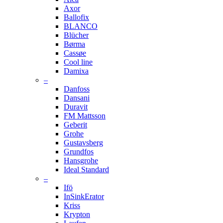
Axor
Ballofix
BLANCO
Blücher
Børma
Cassøe
Cool line
Damixa
–
Danfoss
Dansani
Duravit
FM Mattsson
Geberit
Grohe
Gustavsberg
Grundfos
Hansgrohe
Ideal Standard
–
Ifö
InSinkErator
Kriss
Krypton