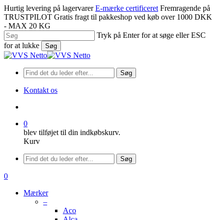
Spring
Hurtig levering på lagervarer
E-mærke certificeret
Fremragende på
til
TRUSTPILOT
Gratis fragt til pakkeshop ved køb over 1000 DKK
hovedindhold
- MAX 20 KG
Tryk på Enter for at søge eller ESC
for at lukke
Søg
Luk
søgning
Søg
Kontakt os
søge
0
blev tilføjet til din indkøbskurv.
Kurv
Menu
Søg
søge
0
Menu
Mærker
–
Aco
Alca