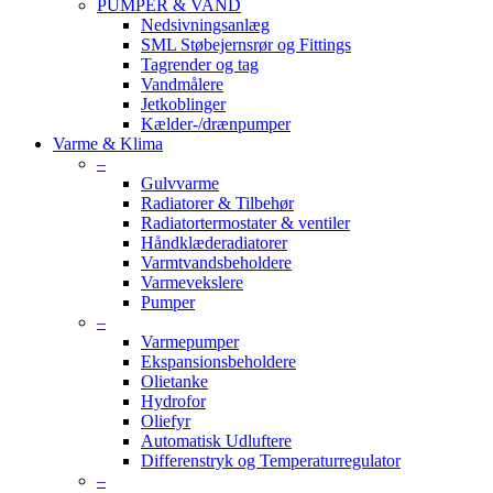
PUMPER & VAND
Nedsivningsanlæg
SML Støbejernsrør og Fittings
Tagrender og tag
Vandmålere
Jetkoblinger
Kælder-/drænpumper
Varme & Klima
–
Gulvvarme
Radiatorer & Tilbehør
Radiatortermostater & ventiler
Håndklæderadiatorer
Varmtvandsbeholdere
Varmevekslere
Pumper
–
Varmepumper
Ekspansionsbeholdere
Olietanke
Hydrofor
Oliefyr
Automatisk Udluftere
Differenstryk og Temperaturregulator
–