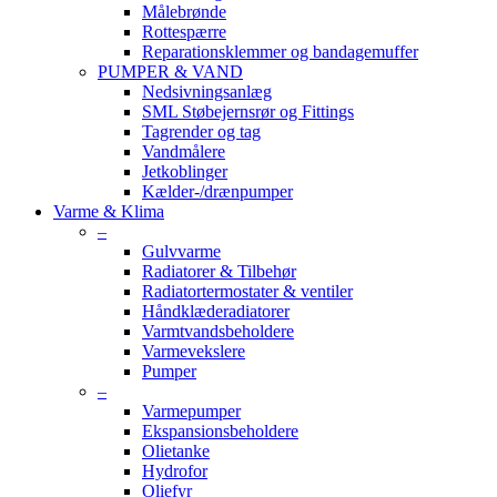
Målebrønde
Rottespærre
Reparationsklemmer og bandagemuffer
PUMPER & VAND
Nedsivningsanlæg
SML Støbejernsrør og Fittings
Tagrender og tag
Vandmålere
Jetkoblinger
Kælder-/drænpumper
Varme & Klima
–
Gulvvarme
Radiatorer & Tilbehør
Radiatortermostater & ventiler
Håndklæderadiatorer
Varmtvandsbeholdere
Varmevekslere
Pumper
–
Varmepumper
Ekspansionsbeholdere
Olietanke
Hydrofor
Oliefyr