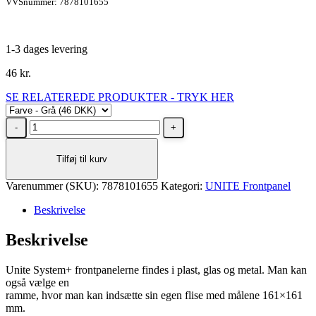
VVSnummer: 7878101655
1-3 dages levering
46
kr.
SE RELATEREDE PRODUKTER - TRYK HER
UNITE
Ramme
front
Tilføj til kurv
grå
for
Varenummer (SKU):
system
7878101655
Kategori:
UNITE Frontpanel
+
Beskrivelse
paneler
med
Beskrivelse
insekt-
net
til
Unite System+ frontpanelerne findes i plast, glas og metal. Man kan
passiv
også vælge en
ventilation
ramme, hvor man kan indsætte sin egen flise med målene 161×161
antal
mm.