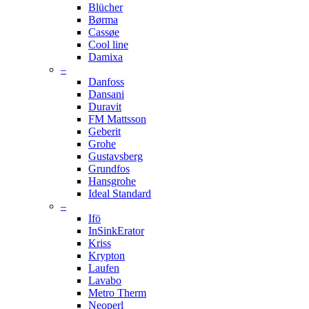
Blücher
Børma
Cassøe
Cool line
Damixa
–
Danfoss
Dansani
Duravit
FM Mattsson
Geberit
Grohe
Gustavsberg
Grundfos
Hansgrohe
Ideal Standard
–
Ifö
InSinkErator
Kriss
Krypton
Laufen
Lavabo
Metro Therm
Neoperl