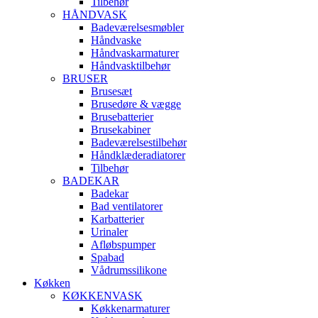
Tilbehør
HÅNDVASK
Badeværelsesmøbler
Håndvaske
Håndvaskarmaturer
Håndvasktilbehør
BRUSER
Brusesæt
Brusedøre & vægge
Brusebatterier
Brusekabiner
Badeværelsestilbehør
Håndklæderadiatorer
Tilbehør
BADEKAR
Badekar
Bad ventilatorer
Karbatterier
Urinaler
Afløbspumper
Spabad
Vådrumssilikone
Køkken
KØKKENVASK
Køkkenarmaturer