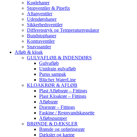
Kuglehaner
Stopventiler & Pipefix
Aftapventiler
Udendørshaner
Sikkerhedsventiler
Differenstryk og Temperaturregulator
Bundstophaner
Kontraventiler
Snavssamler
Afløb & kloak
GULVAFLØB & INDENDØRS
Gulvafløb
Unidrain gulvafløb
Purus sampak
Blücher WaterLine
KLOAKRØR & AFLØB
Plast Afløbsrør – Fittings
Plast Kloakrør – Fittings
Afløbsrør
Drænrør – Fittings
Faskine / Regnvandskassette
Afløbspumper
BRØNDE & DÆKSLER
Brønde og opføringsrør
Dæksler og karme