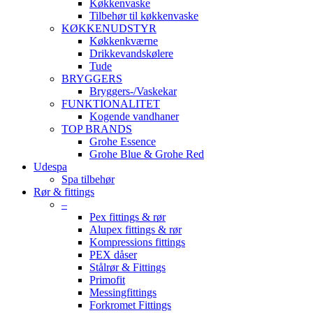
Køkkenvaske
Tilbehør til køkkenvaske
KØKKENUDSTYR
Køkkenkværne
Drikkevandskølere
Tude
BRYGGERS
Bryggers-/Vaskekar
FUNKTIONALITET
Kogende vandhaner
TOP BRANDS
Grohe Essence
Grohe Blue & Grohe Red
Udespa
Spa tilbehør
Rør & fittings
–
Pex fittings & rør
Alupex fittings & rør
Kompressions fittings
PEX dåser
Stålrør & Fittings
Primofit
Messingfittings
Forkromet Fittings