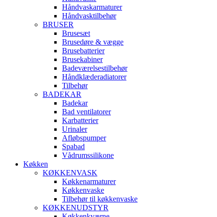
Håndvaskarmaturer
Håndvasktilbehør
BRUSER
Brusesæt
Brusedøre & vægge
Brusebatterier
Brusekabiner
Badeværelsestilbehør
Håndklæderadiatorer
Tilbehør
BADEKAR
Badekar
Bad ventilatorer
Karbatterier
Urinaler
Afløbspumper
Spabad
Vådrumssilikone
Køkken
KØKKENVASK
Køkkenarmaturer
Køkkenvaske
Tilbehør til køkkenvaske
KØKKENUDSTYR
Køkkenkværne