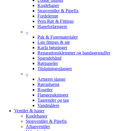
Lodde fittings
Kuglehaner
Stopventiler & Pipefix
Fordelerrør
Pem-Rør & Fittings
Haneforlængere
–
Pak & Fugematerialer
Lim fittings & rør
Karfa bøsninger
Reparationsklemmer og bandagemuffer
Spændebånd
Rørpaneler
Tilslutningsslanger
–
Armeret slange
Rørophæng
Rosetter
Flangepakninger
Tagrender og tag
Vandmålere
Ventiler & haner
Kuglehaner
Stopventiler & Pipefix
Aftapventiler