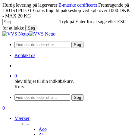
Spring
Hurtig levering på lagervarer
E-mærke certificeret
Fremragende på
til
TRUSTPILOT
Gratis fragt til pakkeshop ved køb over 1000 DKK
hovedindhold
- MAX 20 KG
Tryk på Enter for at søge eller ESC
for at lukke
Søg
Luk
søgning
Søg
Kontakt os
søge
0
blev tilføjet til din indkøbskurv.
Kurv
Menu
Søg
søge
0
Menu
Mærker
–
Aco
Alca