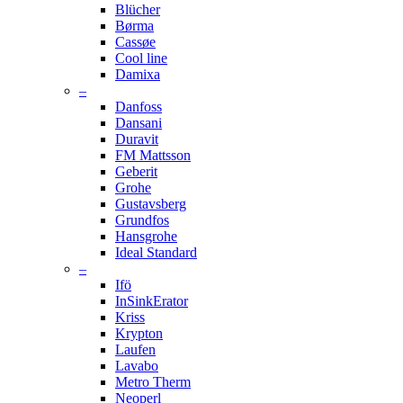
Blücher
Børma
Cassøe
Cool line
Damixa
–
Danfoss
Dansani
Duravit
FM Mattsson
Geberit
Grohe
Gustavsberg
Grundfos
Hansgrohe
Ideal Standard
–
Ifö
InSinkErator
Kriss
Krypton
Laufen
Lavabo
Metro Therm
Neoperl