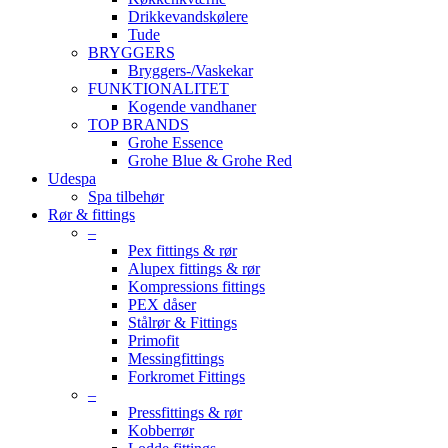
Drikkevandskølere
Tude
BRYGGERS
Bryggers-/Vaskekar
FUNKTIONALITET
Kogende vandhaner
TOP BRANDS
Grohe Essence
Grohe Blue & Grohe Red
Udespa
Spa tilbehør
Rør & fittings
–
Pex fittings & rør
Alupex fittings & rør
Kompressions fittings
PEX dåser
Stålrør & Fittings
Primofit
Messingfittings
Forkromet Fittings
–
Pressfittings & rør
Kobberrør