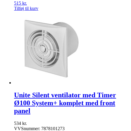
515
kr.
Tilføj til kurv
Unite Silent ventilator med Timer
Ø100 System+ komplet med front
panel
534
kr.
VVSnummer: 7878101273