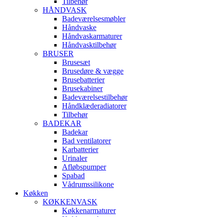
Tilbehør
HÅNDVASK
Badeværelsesmøbler
Håndvaske
Håndvaskarmaturer
Håndvasktilbehør
BRUSER
Brusesæt
Brusedøre & vægge
Brusebatterier
Brusekabiner
Badeværelsestilbehør
Håndklæderadiatorer
Tilbehør
BADEKAR
Badekar
Bad ventilatorer
Karbatterier
Urinaler
Afløbspumper
Spabad
Vådrumssilikone
Køkken
KØKKENVASK
Køkkenarmaturer