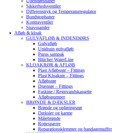
Udendørshaner
Sikkerhedsventiler
Differenstryk og Temperaturregulator
Bundstophaner
Kontraventiler
Snavssamler
Afløb & kloak
GULVAFLØB & INDENDØRS
Gulvafløb
Unidrain gulvafløb
Purus sampak
Blücher WaterLine
KLOAKRØR & AFLØB
Plast Afløbsrør – Fittings
Plast Kloakrør – Fittings
Afløbsrør
Drænrør – Fittings
Faskine / Regnvandskassette
Afløbspumper
BRØNDE & DÆKSLER
Brønde og opføringsrør
Dæksler og karme
Målebrønde
Rottespærre
Reparationsklemmer og bandagemuffer