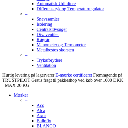
Automatisk Udluftere
Differenstryk og Temperaturregulator
–
Snavssamler
Isolering
Centralstøvsuger
Div. ventiler
Røgrør
Manometer og Termometer
Metalbestos skorsten
–
Trykafbrydere
Ventilation
Hurtig levering på lagervarer
E-mærke certificeret
Fremragende på
TRUSTPILOT
Gratis fragt til pakkeshop ved køb over 1000 DKK
- MAX 20 KG
Mærker
–
Aco
Alca
Axor
Ballofix
BLANCO