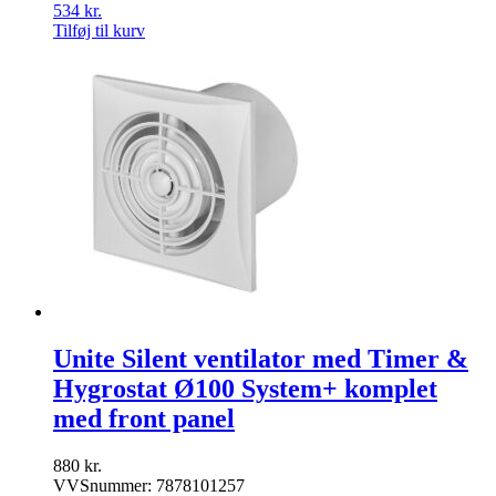
534
kr.
Tilføj til kurv
Unite Silent ventilator med Timer &
Hygrostat Ø100 System+ komplet
med front panel
880
kr.
VVSnummer: 7878101257