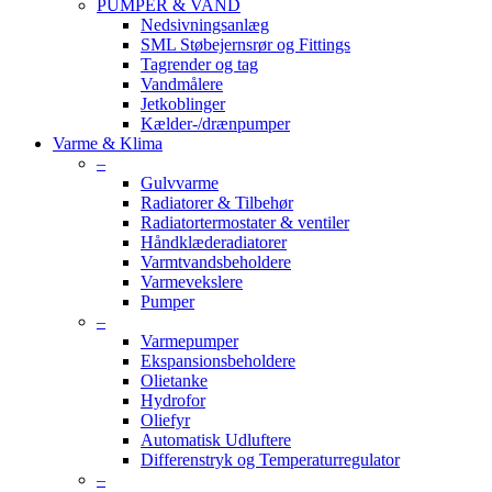
PUMPER & VAND
Nedsivningsanlæg
SML Støbejernsrør og Fittings
Tagrender og tag
Vandmålere
Jetkoblinger
Kælder-/drænpumper
Varme & Klima
–
Gulvvarme
Radiatorer & Tilbehør
Radiatortermostater & ventiler
Håndklæderadiatorer
Varmtvandsbeholdere
Varmevekslere
Pumper
–
Varmepumper
Ekspansionsbeholdere
Olietanke
Hydrofor
Oliefyr
Automatisk Udluftere
Differenstryk og Temperaturregulator
–