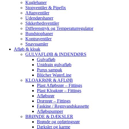
Kuglehaner
Stopventiler & Pipefix
Aftapventiler
Udendørshaner
Sikkerhedsventiler
Differenstryk og Temperaturregulator
Bundstophaner
Kontraventiler
Snavssamler
Afløb & kloak
GULVAFLØB & INDENDØRS
Gulvafløb
Unidrain gulvafløb
Purus sampak
Blücher WaterLine
KLOAKRØR & AFLØB
Plast Afløbsrør – Fittings
Plast Kloakrør – Fittings
Afløbsrør
Drænrør – Fittings
Faskine / Regnvandskassette
Afløbspumper
BRØNDE & DÆKSLER
Brønde og opføringsrør
Dæksler og karme