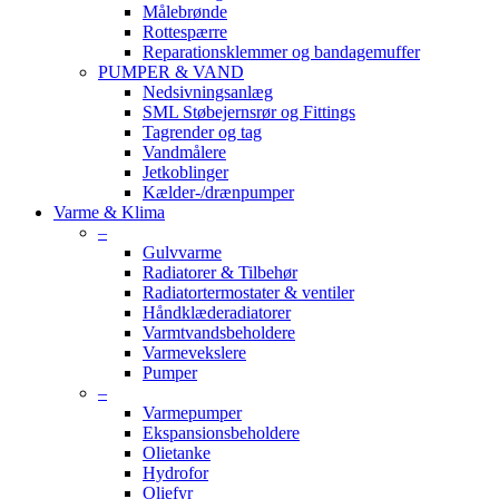
Målebrønde
Rottespærre
Reparationsklemmer og bandagemuffer
PUMPER & VAND
Nedsivningsanlæg
SML Støbejernsrør og Fittings
Tagrender og tag
Vandmålere
Jetkoblinger
Kælder-/drænpumper
Varme & Klima
–
Gulvvarme
Radiatorer & Tilbehør
Radiatortermostater & ventiler
Håndklæderadiatorer
Varmtvandsbeholdere
Varmevekslere
Pumper
–
Varmepumper
Ekspansionsbeholdere
Olietanke
Hydrofor
Oliefyr