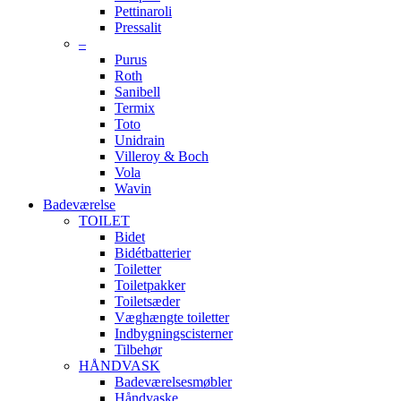
Pettinaroli
Pressalit
–
Purus
Roth
Sanibell
Termix
Toto
Unidrain
Villeroy & Boch
Vola
Wavin
Badeværelse
TOILET
Bidet
Bidétbatterier
Toiletter
Toiletpakker
Toiletsæder
Væghængte toiletter
Indbygningscisterner
Tilbehør
HÅNDVASK
Badeværelsesmøbler
Håndvaske