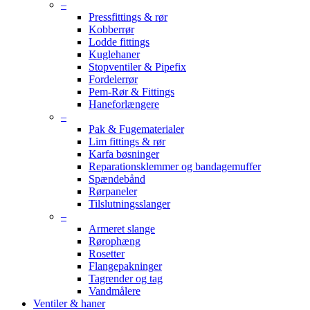
–
Pressfittings & rør
Kobberrør
Lodde fittings
Kuglehaner
Stopventiler & Pipefix
Fordelerrør
Pem-Rør & Fittings
Haneforlængere
–
Pak & Fugematerialer
Lim fittings & rør
Karfa bøsninger
Reparationsklemmer og bandagemuffer
Spændebånd
Rørpaneler
Tilslutningsslanger
–
Armeret slange
Rørophæng
Rosetter
Flangepakninger
Tagrender og tag
Vandmålere
Ventiler & haner