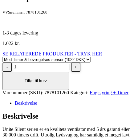
VVSnummer: 7878101260
1-3 dages levering
1.022
kr.
SE RELATEREDE PRODUKTER - TRYK HER
Unite
Silent
ventilator
Tilføj til kurv
med
Timer
Varenummer (SKU):
&
7878101260
Kategori:
Fugtstyring + Timer
bevægelses
Beskrivelse
sensor
Ø100
Beskrivelse
System+
komplet
med
Unite Silent serien er en kvalitets ventilator med 5 års garanti eller
front
30.000 timers drift. Utrolig Lydsvag og har samtidig et meget lavt
panel