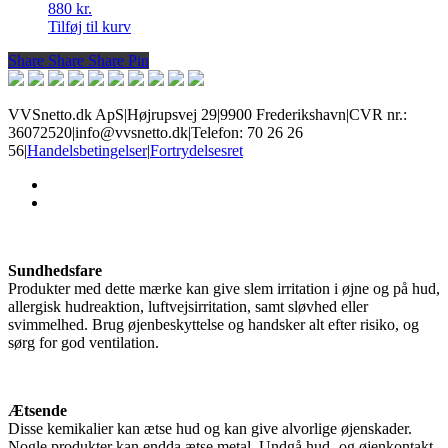
880
kr.
Tilføj til kurv
Share
Share
Share
Share
Pin
VVSnetto.dk ApS
|
Højrupsvej 29
|
9900 Frederikshavn
|
CVR nr.:
36072520
|
info@vvsnetto.dk
|
Telefon: 70 26 26
56
|
Handelsbetingelser
|
Fortrydelsesret
facebook
youtube
Sundhedsfare
Produkter med dette mærke kan give slem irritation i øjne og på hud,
allergisk hudreaktion, luftvejsirritation, samt sløvhed eller
svimmelhed. Brug øjenbeskyttelse og handsker alt efter risiko, og
sørg for god ventilation.
Ætsende
Disse kemikalier kan ætse hud og kan give alvorlige øjenskader.
Nogle produkter kan endda ætse metal. Undgå hud- og øjenkontakt