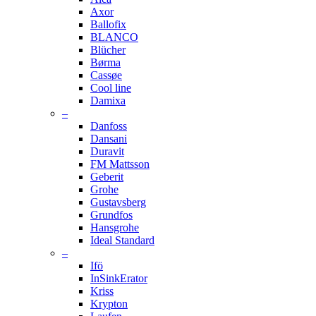
Axor
Ballofix
BLANCO
Blücher
Børma
Cassøe
Cool line
Damixa
–
Danfoss
Dansani
Duravit
FM Mattsson
Geberit
Grohe
Gustavsberg
Grundfos
Hansgrohe
Ideal Standard
–
Ifö
InSinkErator
Kriss
Krypton