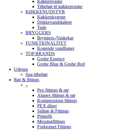
Køkkenvaske
Tilbehør til køkkenvaske
KØKKENUDSTYR
Køkkenkværne
Drikkevandskølere
Tude
BRYGGERS
Bryggers-/Vaskekar
FUNKTIONALITET
Kogende vandhaner
TOP BRANDS
Grohe Essence
Grohe Blue & Grohe Red
Udespa
Spa tilbehør
Rør & fittings
–
Pex fittings & rør
Alupex fittings & rør
Kompressions fittings
PEX dåser
Stålrør & Fittings
Primofit
Messingfittings
Forkromet Fittings