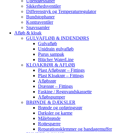
Udendørshaner
Sikkerhedsventiler
Differenstryk og Temperaturregulator
Bundstophaner
Kontraventiler
Snavssamler
Afløb & kloak
GULVAFLØB & INDENDØRS
Gulvafløb
Unidrain gulvafløb
Purus sampak
Blücher WaterLine
KLOAKRØR & AFLØB
Plast Afløbsrør – Fittings
Plast Kloakrør – Fittings
Afløbsrør
Drænrør – Fittings
Faskine / Regnvandskassette
Afløbspumper
BRØNDE & DÆKSLER
Brønde og opføringsrør
Dæksler og karme
Målebrønde
Rottespærre
Reparationsklemmer og bandagemuffer