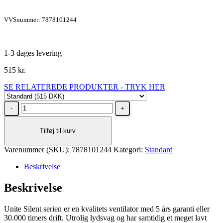
VVSnummer: 7878101244
1-3 dages levering
515
kr.
SE RELATEREDE PRODUKTER - TRYK HER
Unite
Silent
ventilator
Tilføj til kurv
standard
Ø100
Varenummer (SKU):
System+
7878101244
Kategori:
Standard
komplet
Beskrivelse
med
front
Beskrivelse
panel,
UNITE-
WZ100
Unite Silent serien er en kvalitets ventilator med 5 års garanti eller
antal
30.000 timers drift. Utrolig lydsvag og har samtidig et meget lavt