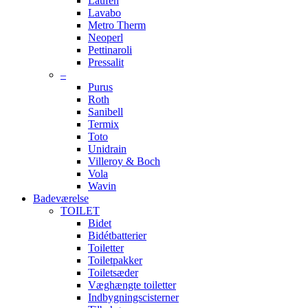
Laufen
Lavabo
Metro Therm
Neoperl
Pettinaroli
Pressalit
–
Purus
Roth
Sanibell
Termix
Toto
Unidrain
Villeroy & Boch
Vola
Wavin
Badeværelse
TOILET
Bidet
Bidétbatterier
Toiletter
Toiletpakker
Toiletsæder
Væghængte toiletter
Indbygningscisterner