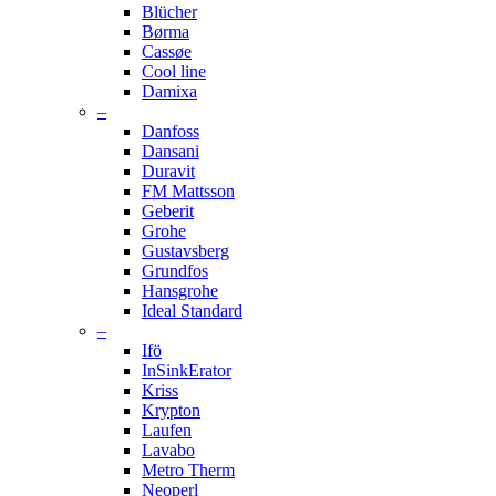
Blücher
Børma
Cassøe
Cool line
Damixa
–
Danfoss
Dansani
Duravit
FM Mattsson
Geberit
Grohe
Gustavsberg
Grundfos
Hansgrohe
Ideal Standard
–
Ifö
InSinkErator
Kriss
Krypton
Laufen
Lavabo
Metro Therm
Neoperl