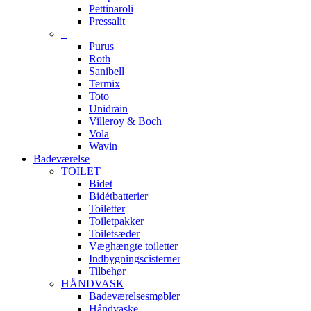
Pettinaroli
Pressalit
–
Purus
Roth
Sanibell
Termix
Toto
Unidrain
Villeroy & Boch
Vola
Wavin
Badeværelse
TOILET
Bidet
Bidétbatterier
Toiletter
Toiletpakker
Toiletsæder
Væghængte toiletter
Indbygningscisterner
Tilbehør
HÅNDVASK
Badeværelsesmøbler
Håndvaske