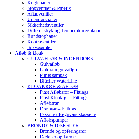
Kuglehaner
Stopventiler & Pipefix
Aftapventiler
Udendørshaner
Sikkerhedsventiler
Differenstryk og Temperaturregulator
Bundstophaner
Kontraventiler
Snavssamler
Afløb & kloak
GULVAFLØB & INDENDØRS
Gulvafløb
Unidrain gulvafløb
Purus sampak
Blücher WaterLine
KLOAKRØR & AFLØB
Plast Afløbsrør – Fittings
Plast Kloakrør – Fittings
Afløbsrør
Drænrør – Fittings
Faskine / Regnvandskassette
Afløbspumper
BRØNDE & DÆKSLER
Brønde og opføringsrør
Dæksler og karme