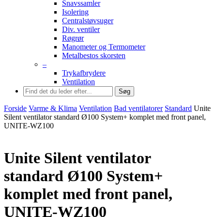
Snavssamler
Isolering
Centralstøvsuger
Div. ventiler
Røgrør
Manometer og Termometer
Metalbestos skorsten
–
Trykafbrydere
Ventilation
Søg
Forside
Varme & Klima
Ventilation
Bad ventilatorer
Standard
Unite
Silent ventilator standard Ø100 System+ komplet med front panel,
UNITE-WZ100
Unite Silent ventilator
standard Ø100 System+
komplet med front panel,
UNITE-WZ100