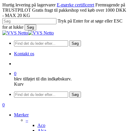
Spring
Hurtig levering på lagervarer
E-mærke certificeret
Fremragende på
til
TRUSTPILOT
Gratis fragt til pakkeshop ved køb over 1000 DKK
hovedindhold
- MAX 20 KG
Tryk på Enter for at søge eller ESC
for at lukke
Søg
Luk
søgning
Søg
Kontakt os
søge
0
blev tilføjet til din indkøbskurv.
Kurv
Menu
Søg
søge
0
Menu
Mærker
–
Aco
Alca