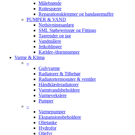
Målebrønde
Rottespærre
Reparationsklemmer og bandagemuffer
PUMPER & VAND
Nedsivningsanlæg
SML Støbejernsrør og Fittings
Tagrender og tag
Vandmålere
Jetkoblinger
Kælder-/drænpumper
Varme & Klima
–
Gulvvarme
Radiatorer & Tilbehør
Radiatortermostater & ventiler
Håndklæderadiatorer
Varmtvandsbeholdere
Varmevekslere
Pumper
–
Varmepumper
Ekspansionsbeholdere
Olietanke
Hydrofor
Oliefyr