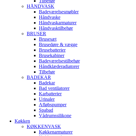
Tilbehør
HÅNDVASK
Badeværelsesmøbler
Håndvaske
Håndvaskarmaturer
Håndvasktilbehør
BRUSER
Brusesæt
Brusedøre & vægge
Brusebatterier
Brusekabiner
Badeværelsestilbehør
Håndklæderadiatorer
Tilbehør
BADEKAR
Badekar
Bad ventilatorer
Karbatterier
Urinaler
Afløbspumper
Spabad
Vådrumssilikone
Køkken
KØKKENVASK
Køkkenarmaturer