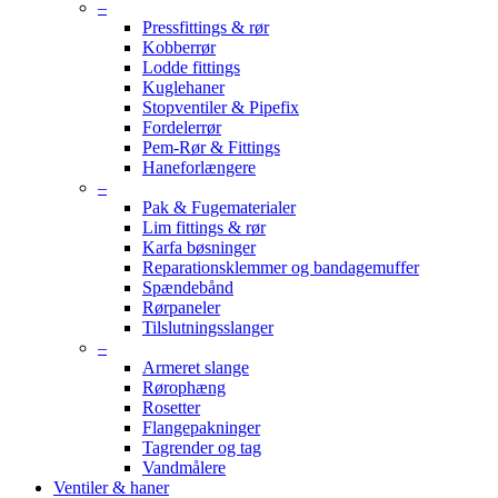
–
Pressfittings & rør
Kobberrør
Lodde fittings
Kuglehaner
Stopventiler & Pipefix
Fordelerrør
Pem-Rør & Fittings
Haneforlængere
–
Pak & Fugematerialer
Lim fittings & rør
Karfa bøsninger
Reparationsklemmer og bandagemuffer
Spændebånd
Rørpaneler
Tilslutningsslanger
–
Armeret slange
Rørophæng
Rosetter
Flangepakninger
Tagrender og tag
Vandmålere
Ventiler & haner