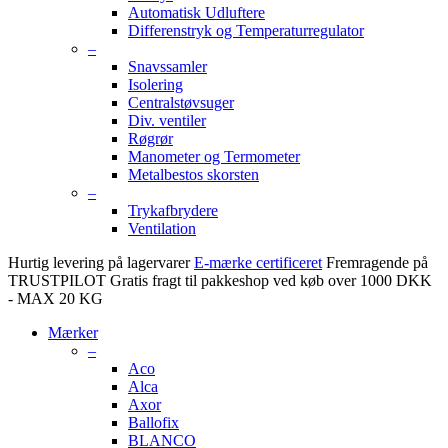
Automatisk Udluftere
Differenstryk og Temperaturregulator
–
Snavssamler
Isolering
Centralstøvsuger
Div. ventiler
Røgrør
Manometer og Termometer
Metalbestos skorsten
–
Trykafbrydere
Ventilation
Hurtig levering på lagervarer
E-mærke certificeret
Fremragende på
TRUSTPILOT
Gratis fragt til pakkeshop ved køb over 1000 DKK
- MAX 20 KG
Mærker
–
Aco
Alca
Axor
Ballofix
BLANCO