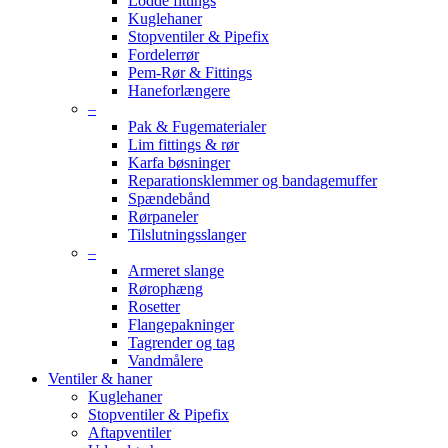
Lodde fittings
Kuglehaner
Stopventiler & Pipefix
Fordelerrør
Pem-Rør & Fittings
Haneforlængere
–
Pak & Fugematerialer
Lim fittings & rør
Karfa bøsninger
Reparationsklemmer og bandagemuffer
Spændebånd
Rørpaneler
Tilslutningsslanger
–
Armeret slange
Rørophæng
Rosetter
Flangepakninger
Tagrender og tag
Vandmålere
Ventiler & haner
Kuglehaner
Stopventiler & Pipefix
Aftapventiler