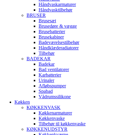
Håndvaskarmaturer
Håndvasktilbehør
BRUSER
Brusesæt
Brusedøre & vægge
Brusebatterier
Brusekabiner
Badeværelsestilbehør
Håndklæderadiatorer
Tilbehør
BADEKAR
Badekar
Bad ventilatorer
Karbatterier
Urinaler
Afløbspumper
Spabad
Vådrumssilikone
Køkken
KØKKENVASK
Køkkenarmaturer
Køkkenvaske
Tilbehør til køkkenvaske
KØKKENUDSTYR
Køkkenkværne