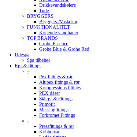
Drikkevandskølere
Tude
BRYGGERS
Bryggers-/Vaskekar
FUNKTIONALITET
Kogende vandhaner
TOP BRANDS
Grohe Essence
Grohe Blue & Grohe Red
Udespa
Spa tilbehør
Rør & fittings
–
Pex fittings & rør
Alupex fittings & rør
Kompressions fittings
PEX dåser
Stålrør & Fittings
Primofit
Messingfittings
Forkromet Fittings
–
Pressfittings & rør
Kobberrør