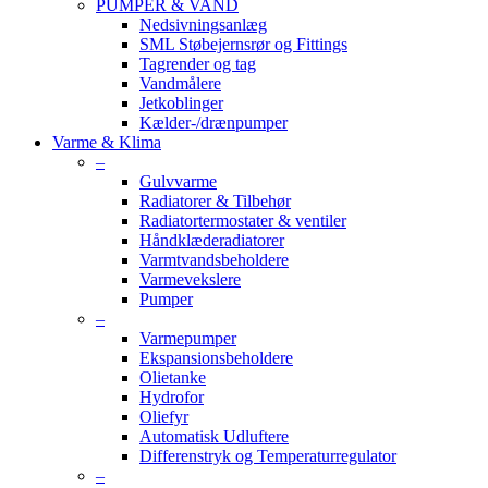
PUMPER & VAND
Nedsivningsanlæg
SML Støbejernsrør og Fittings
Tagrender og tag
Vandmålere
Jetkoblinger
Kælder-/drænpumper
Varme & Klima
–
Gulvvarme
Radiatorer & Tilbehør
Radiatortermostater & ventiler
Håndklæderadiatorer
Varmtvandsbeholdere
Varmevekslere
Pumper
–
Varmepumper
Ekspansionsbeholdere
Olietanke
Hydrofor
Oliefyr
Automatisk Udluftere
Differenstryk og Temperaturregulator
–