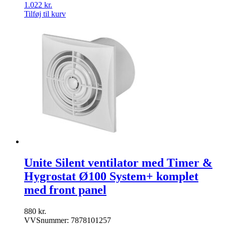
1.022
kr.
Tilføj til kurv
Unite Silent ventilator med Timer &
Hygrostat Ø100 System+ komplet
med front panel
880
kr.
VVSnummer: 7878101257