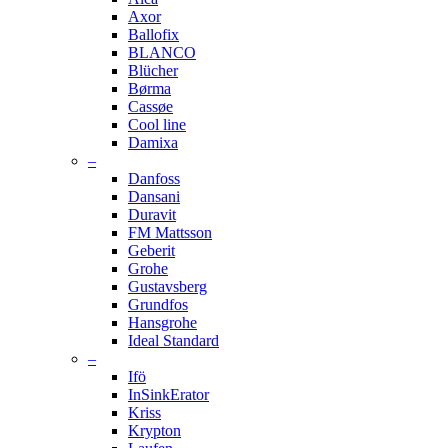
Axor
Ballofix
BLANCO
Blücher
Børma
Cassøe
Cool line
Damixa
–
Danfoss
Dansani
Duravit
FM Mattsson
Geberit
Grohe
Gustavsberg
Grundfos
Hansgrohe
Ideal Standard
–
Ifö
InSinkErator
Kriss
Krypton