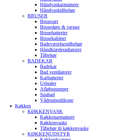
Håndvaskarmaturer
Håndvasktilbehør
BRUSER
Brusesæt
Brusedøre & vægge
Brusebatterier
Brusekabiner
Badeværelsestilbehør
Håndklæderadiatorer
Tilbehør
BADEKAR
Badekar
Bad ventilatorer
Karbatterier
Urinaler
Afløbspumper
Spabad
Vådrumssilikone
Køkken
KØKKENVASK
Køkkenarmaturer
Køkkenvaske
Tilbehør til køkkenvaske
KØKKENUDSTYR
Køkkenkværne