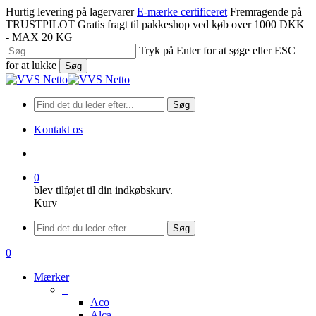
Spring
Hurtig levering på lagervarer
E-mærke certificeret
Fremragende på
til
TRUSTPILOT
Gratis fragt til pakkeshop ved køb over 1000 DKK
hovedindhold
- MAX 20 KG
Tryk på Enter for at søge eller ESC
for at lukke
Søg
Luk
søgning
Søg
Kontakt os
søge
0
blev tilføjet til din indkøbskurv.
Kurv
Menu
Søg
søge
0
Menu
Mærker
–
Aco
Alca