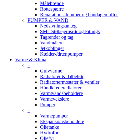
Målebrønde
Rottespærre
Reparationsklemmer og bandagemuffer
PUMPER & VAND
Nedsivningsanlæg
SML Støbejernsrør og Fittings
Tagrender og tag
Vandmålere
Jetkoblinger
Kælder-/drænpumper
Varme & Klima
–
Gulvvarme
Radiatorer & Tilbehør
Radiatortermostater & ventiler
Håndklæderadiatorer
Varmtvandsbeholdere
Varmevekslere
Pumper
–
Varmepumper
Ekspansionsbeholdere
Olietanke
Hydrofor
Oliefyr