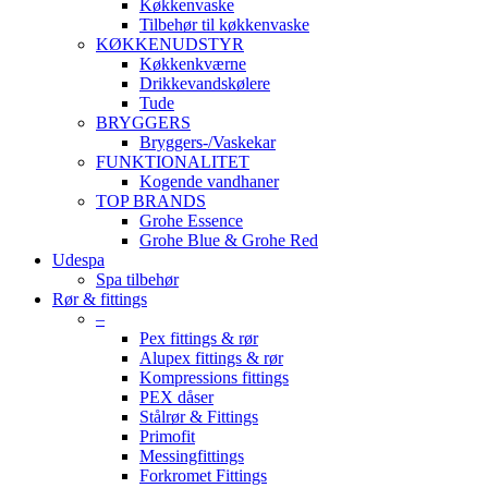
Køkkenvaske
Tilbehør til køkkenvaske
KØKKENUDSTYR
Køkkenkværne
Drikkevandskølere
Tude
BRYGGERS
Bryggers-/Vaskekar
FUNKTIONALITET
Kogende vandhaner
TOP BRANDS
Grohe Essence
Grohe Blue & Grohe Red
Udespa
Spa tilbehør
Rør & fittings
–
Pex fittings & rør
Alupex fittings & rør
Kompressions fittings
PEX dåser
Stålrør & Fittings
Primofit
Messingfittings
Forkromet Fittings