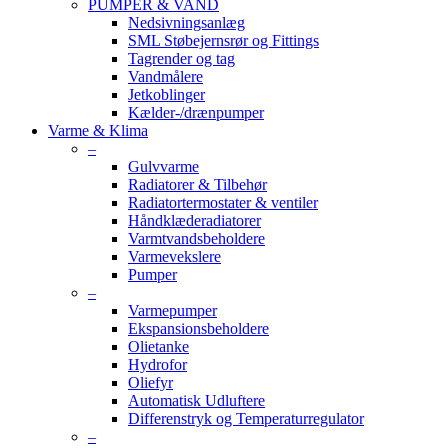
PUMPER & VAND
Nedsivningsanlæg
SML Støbejernsrør og Fittings
Tagrender og tag
Vandmålere
Jetkoblinger
Kælder-/drænpumper
Varme & Klima
–
Gulvvarme
Radiatorer & Tilbehør
Radiatortermostater & ventiler
Håndklæderadiatorer
Varmtvandsbeholdere
Varmevekslere
Pumper
–
Varmepumper
Ekspansionsbeholdere
Olietanke
Hydrofor
Oliefyr
Automatisk Udluftere
Differenstryk og Temperaturregulator
–