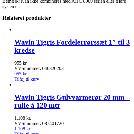
Bemærk: Kan ikke kombineres med AHC 8000 serien eller ældre
systemer.
Relateret produkter
Wavin Tigris Fordelerrørssæt 1″ til 3
kredse
955
kr.
VVSnummer: 046320203
955
kr.
Tilføj til kurv
Wavin Tigris Gulvvarmerør 20 mm –
rulle à 120 mtr
1.108
kr.
VVSnummer: 087401720
1.108
kr.