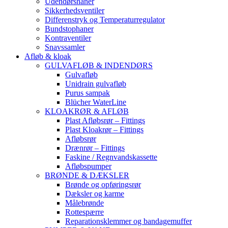
Udendørshaner
Sikkerhedsventiler
Differenstryk og Temperaturregulator
Bundstophaner
Kontraventiler
Snavssamler
Afløb & kloak
GULVAFLØB & INDENDØRS
Gulvafløb
Unidrain gulvafløb
Purus sampak
Blücher WaterLine
KLOAKRØR & AFLØB
Plast Afløbsrør – Fittings
Plast Kloakrør – Fittings
Afløbsrør
Drænrør – Fittings
Faskine / Regnvandskassette
Afløbspumper
BRØNDE & DÆKSLER
Brønde og opføringsrør
Dæksler og karme
Målebrønde
Rottespærre
Reparationsklemmer og bandagemuffer