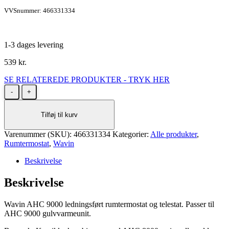
VVSnummer: 466331334
1-3 dages levering
539
kr.
SE RELATEREDE PRODUKTER - TRYK HER
Wavin
AHC
9000
Tilføj til kurv
ledningsført
rumtermostat
Varenummer (SKU):
og
466331334
Kategorier:
Alle produkter
,
Rumtermostat
telestat
,
Wavin
til
Beskrivelse
gulvvarmeunit
antal
Beskrivelse
Wavin AHC 9000 ledningsført rumtermostat og telestat. Passer til
AHC 9000 gulvvarmeunit.