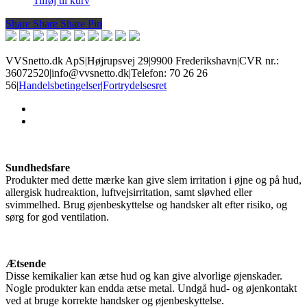
Tilføj til kurv
Share
Share
Share
Share
Pin
VVSnetto.dk ApS
|
Højrupsvej 29
|
9900 Frederikshavn
|
CVR nr.:
36072520
|
info@vvsnetto.dk
|
Telefon: 70 26 26
56
|
Handelsbetingelser
|
Fortrydelsesret
facebook
youtube
Sundhedsfare
Produkter med dette mærke kan give slem irritation i øjne og på hud,
allergisk hudreaktion, luftvejsirritation, samt sløvhed eller
svimmelhed. Brug øjenbeskyttelse og handsker alt efter risiko, og
sørg for god ventilation.
Ætsende
Disse kemikalier kan ætse hud og kan give alvorlige øjenskader.
Nogle produkter kan endda ætse metal. Undgå hud- og øjenkontakt
ved at bruge korrekte handsker og øjenbeskyttelse.