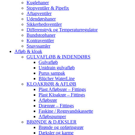
Kuglehaner
Stopventiler & Pipefix
Aftapventiler
Udendørshaner
Sikkerhedsventiler
Differenstryk og Temperaturregulator
Bundstophaner
Kontraventiler
Snavssamler
Afløb & kloak
GULVAFLØB & INDENDØRS
Gulvafløb
Unidrain gulvafløb
Purus sampak
Blücher WaterLine
KLOAKRØR & AFLØB
Plast Afløbsrør – Fittings
Plast Kloakrør – Fittings
Afløbsrør
Drænrør – Fittings
Faskine / Regnvandskassette
Afløbspumper
BRØNDE & DÆKSLER
Brønde og opføringsrør
Dæksler og karme