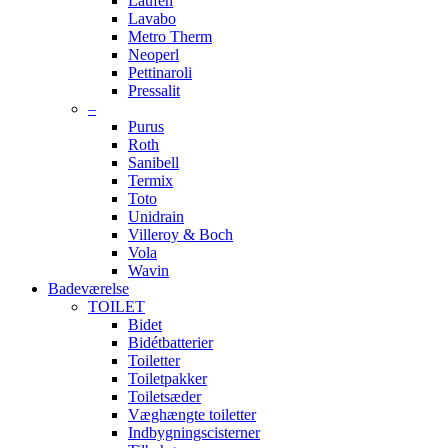
Laufen
Lavabo
Metro Therm
Neoperl
Pettinaroli
Pressalit
–
Purus
Roth
Sanibell
Termix
Toto
Unidrain
Villeroy & Boch
Vola
Wavin
Badeværelse
TOILET
Bidet
Bidétbatterier
Toiletter
Toiletpakker
Toiletsæder
Væghængte toiletter
Indbygningscisterner