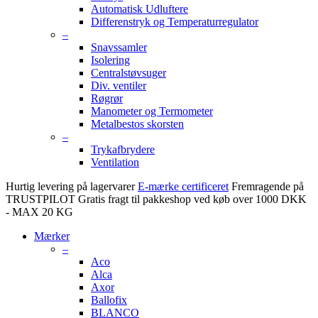
Automatisk Udluftere
Differenstryk og Temperaturregulator
–
Snavssamler
Isolering
Centralstøvsuger
Div. ventiler
Røgrør
Manometer og Termometer
Metalbestos skorsten
–
Trykafbrydere
Ventilation
Hurtig levering på lagervarer
E-mærke certificeret
Fremragende på
TRUSTPILOT
Gratis fragt til pakkeshop ved køb over 1000 DKK
- MAX 20 KG
Mærker
–
Aco
Alca
Axor
Ballofix
BLANCO