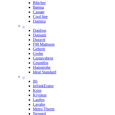
Blücher
Børma
Cassøe
Cool line
Damixa
–
Danfoss
Dansani
Duravit
FM Mattsson
Geberit
Grohe
Gustavsberg
Grundfos
Hansgrohe
Ideal Standard
–
Ifö
InSinkErator
Kriss
Krypton
Laufen
Lavabo
Metro Therm
Neoperl