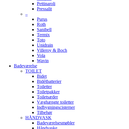
Pettinaroli
Pressalit
–
Purus
Roth
Sanibell
Termix
Toto
Unidrain
Villeroy & Boch
Vola
Wavin
Badeværelse
TOILET
Bidet
Bidétbatterier
Toiletter
Toiletpakker
Toiletsæder
Væghængte toiletter
Indbygningscisterner
Tilbehør
HÅNDVASK
Badeværelsesmøbler
Håndvaske