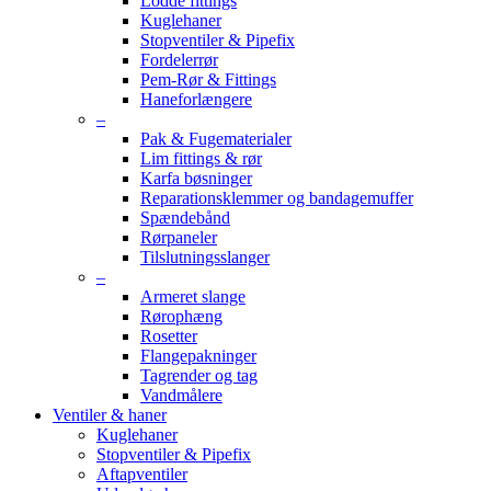
Lodde fittings
Kuglehaner
Stopventiler & Pipefix
Fordelerrør
Pem-Rør & Fittings
Haneforlængere
–
Pak & Fugematerialer
Lim fittings & rør
Karfa bøsninger
Reparationsklemmer og bandagemuffer
Spændebånd
Rørpaneler
Tilslutningsslanger
–
Armeret slange
Rørophæng
Rosetter
Flangepakninger
Tagrender og tag
Vandmålere
Ventiler & haner
Kuglehaner
Stopventiler & Pipefix
Aftapventiler