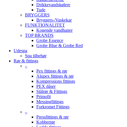
Drikkevandskølere
Tude
BRYGGERS
Bryggers-/Vaskekar
FUNKTIONALITET
Kogende vandhaner
TOP BRANDS
Grohe Essence
Grohe Blue & Grohe Red
Udespa
Spa tilbehør
Rør & fittings
–
Pex fittings & rør
Alupex fittings & rør
Kompressions fittings
PEX dåser
Stålrør & Fittings
Primofit
Messingfittings
Forkromet Fittings
–
Pressfittings & rør
Kobberrør