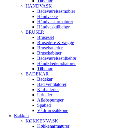
Tilbehør
HÅNDVASK
Badeværelsesmøbler
Håndvaske
Håndvaskarmaturer
Håndvasktilbehør
BRUSER
Brusesæt
Brusedøre & vægge
Brusebatterier
Brusekabiner
Badeværelsestilbehør
Håndklæderadiatorer
Tilbehør
BADEKAR
Badekar
Bad ventilatorer
Karbatterier
Urinaler
Afløbspumper
Spabad
Vådrumssilikone
Køkken
KØKKENVASK
Køkkenarmaturer