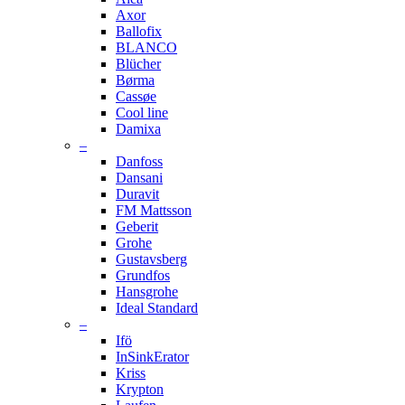
Axor
Ballofix
BLANCO
Blücher
Børma
Cassøe
Cool line
Damixa
–
Danfoss
Dansani
Duravit
FM Mattsson
Geberit
Grohe
Gustavsberg
Grundfos
Hansgrohe
Ideal Standard
–
Ifö
InSinkErator
Kriss
Krypton