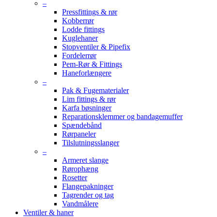
–
Pressfittings & rør
Kobberrør
Lodde fittings
Kuglehaner
Stopventiler & Pipefix
Fordelerrør
Pem-Rør & Fittings
Haneforlængere
–
Pak & Fugematerialer
Lim fittings & rør
Karfa bøsninger
Reparationsklemmer og bandagemuffer
Spændebånd
Rørpaneler
Tilslutningsslanger
–
Armeret slange
Rørophæng
Rosetter
Flangepakninger
Tagrender og tag
Vandmålere
Ventiler & haner