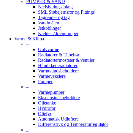
PUMPER & VAND
Nedsivningsanlæg
SML Støbejernsrør og Fittings
Tagrender og tag
Vandmålere
Jetkoblinger
Kælder-/drænpumper
Varme & Klima
–
Gulvvarme
Radiatorer & Tilbehør
Radiatortermostater & ventiler
Håndklæderadiatorer
Varmtvandsbeholdere
Varmevekslere
Pumper
–
Varmepumper
Ekspansionsbeholdere
Olietanke
Hydrofor
Oliefyr
Automatisk Udluftere
Differenstryk og Temperaturregulator
–