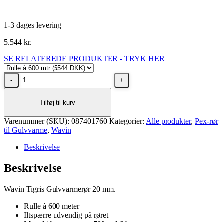
1-3 dages levering
5.544
kr.
SE RELATEREDE PRODUKTER - TRYK HER
Wavin
Tigris
Gulvvarmerør
Tilføj til kurv
20
mm
Varenummer (SKU):
-
087401760
Kategorier:
Alle produkter
,
Pex-rør
til Gulvvarme
rulle
,
Wavin
à
Beskrivelse
600
mtr
Beskrivelse
antal
Wavin Tigris Gulvvarmerør 20 mm.
Rulle à 600 meter
Iltspærre udvendig på røret