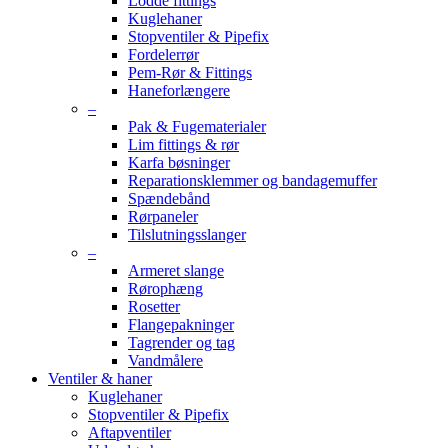
Lodde fittings
Kuglehaner
Stopventiler & Pipefix
Fordelerrør
Pem-Rør & Fittings
Haneforlængere
–
Pak & Fugematerialer
Lim fittings & rør
Karfa bøsninger
Reparationsklemmer og bandagemuffer
Spændebånd
Rørpaneler
Tilslutningsslanger
–
Armeret slange
Rørophæng
Rosetter
Flangepakninger
Tagrender og tag
Vandmålere
Ventiler & haner
Kuglehaner
Stopventiler & Pipefix
Aftapventiler