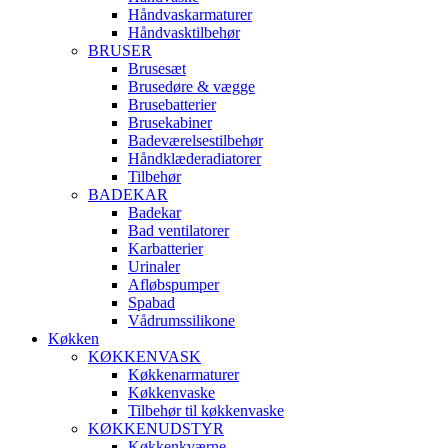
Håndvaskarmaturer
Håndvasktilbehør
BRUSER
Brusesæt
Brusedøre & vægge
Brusebatterier
Brusekabiner
Badeværelsestilbehør
Håndklæderadiatorer
Tilbehør
BADEKAR
Badekar
Bad ventilatorer
Karbatterier
Urinaler
Afløbspumper
Spabad
Vådrumssilikone
Køkken
KØKKENVASK
Køkkenarmaturer
Køkkenvaske
Tilbehør til køkkenvaske
KØKKENUDSTYR
Køkkenkværne