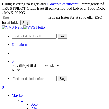
Spring
Hurtig levering på lagervarer
E-mærke certificeret
Fremragende på
til
TRUSTPILOT
Gratis fragt til pakkeshop ved køb over 1000 DKK
hovedindhold
- MAX 20 KG
Tryk på Enter for at søge eller ESC
for at lukke
Søg
Luk
søgning
Søg
Kontakt os
søge
0
blev tilføjet til din indkøbskurv.
Kurv
Menu
Søg
søge
0
Menu
Mærker
–
Aco
Alca