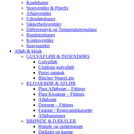
Kuglehaner
Stopventiler & Pipefix
Aftapventiler
Udendørshaner
Sikkerhedsventiler
Differenstryk og Temperaturregulator
Bundstophaner
Kontraventiler
Snavssamler
Afløb & kloak
GULVAFLØB & INDENDØRS
Gulvafløb
Unidrain gulvafløb
Purus sampak
Blücher WaterLine
KLOAKRØR & AFLØB
Plast Afløbsrør – Fittings
Plast Kloakrør – Fittings
Afløbsrør
Drænrør – Fittings
Faskine / Regnvandskassette
Afløbspumper
BRØNDE & DÆKSLER
Brønde og opføringsrør
Dæksler og karme