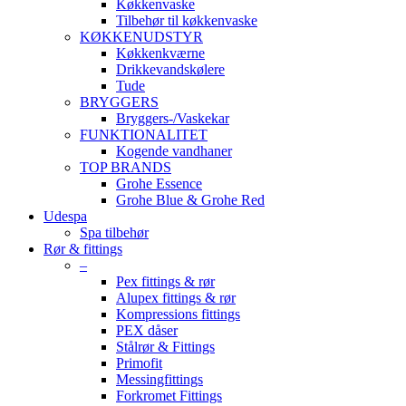
Køkkenvaske
Tilbehør til køkkenvaske
KØKKENUDSTYR
Køkkenkværne
Drikkevandskølere
Tude
BRYGGERS
Bryggers-/Vaskekar
FUNKTIONALITET
Kogende vandhaner
TOP BRANDS
Grohe Essence
Grohe Blue & Grohe Red
Udespa
Spa tilbehør
Rør & fittings
–
Pex fittings & rør
Alupex fittings & rør
Kompressions fittings
PEX dåser
Stålrør & Fittings
Primofit
Messingfittings
Forkromet Fittings