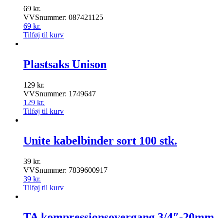
69
kr.
VVSnummer: 087421125
69
kr.
Tilføj til kurv
Plastsaks Unison
129
kr.
VVSnummer: 1749647
129
kr.
Tilføj til kurv
Unite kabelbinder sort 100 stk.
39
kr.
VVSnummer: 7839600917
39
kr.
Tilføj til kurv
TA kompressionsovergang 3/4″-20mm