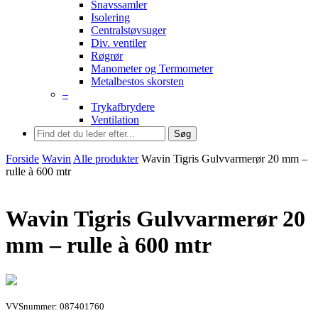
Snavssamler
Isolering
Centralstøvsuger
Div. ventiler
Røgrør
Manometer og Termometer
Metalbestos skorsten
–
Trykafbrydere
Ventilation
Søg
Forside
Wavin
Alle produkter
Wavin Tigris Gulvvarmerør 20 mm –
rulle à 600 mtr
Wavin Tigris Gulvvarmerør 20
mm – rulle à 600 mtr
VVSnummer: 087401760