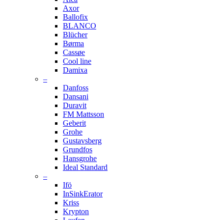
Axor
Ballofix
BLANCO
Blücher
Børma
Cassøe
Cool line
Damixa
–
Danfoss
Dansani
Duravit
FM Mattsson
Geberit
Grohe
Gustavsberg
Grundfos
Hansgrohe
Ideal Standard
–
Ifö
InSinkErator
Kriss
Krypton