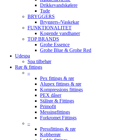
Drikkevandskølere
Tude
BRYGGERS
Bryggers-/Vaskekar
FUNKTIONALITET
Kogende vandhaner
TOP BRANDS
Grohe Essence
Grohe Blue & Grohe Red
Udespa
Spa tilbehør
Rør & fittings
–
Pex fittings & rør
Alupex fittings & rør
Kompressions fittings
PEX dåser
Stålrør & Fittings
Primofit
Messingfittings
Forkromet Fittings
–
Pressfittings & rør
Kobberrør