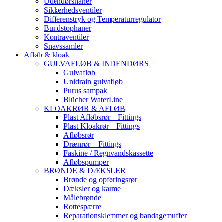
Udendørshaner
Sikkerhedsventiler
Differenstryk og Temperaturregulator
Bundstophaner
Kontraventiler
Snavssamler
Afløb & kloak
GULVAFLØB & INDENDØRS
Gulvafløb
Unidrain gulvafløb
Purus sampak
Blücher WaterLine
KLOAKRØR & AFLØB
Plast Afløbsrør – Fittings
Plast Kloakrør – Fittings
Afløbsrør
Drænrør – Fittings
Faskine / Regnvandskassette
Afløbspumper
BRØNDE & DÆKSLER
Brønde og opføringsrør
Dæksler og karme
Målebrønde
Rottespærre
Reparationsklemmer og bandagemuffer