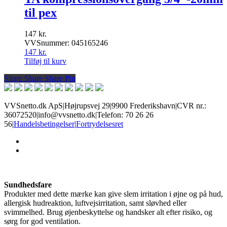
til pex
147
kr.
VVSnummer: 045165246
147
kr.
Tilføj til kurv
Share
Share
Share
Share
Pin
VVSnetto.dk ApS
|
Højrupsvej 29
|
9900 Frederikshavn
|
CVR nr.:
36072520
|
info@vvsnetto.dk
|
Telefon: 70 26 26
56
|
Handelsbetingelser
|
Fortrydelsesret
facebook
youtube
Sundhedsfare
Produkter med dette mærke kan give slem irritation i øjne og på hud,
allergisk hudreaktion, luftvejsirritation, samt sløvhed eller
svimmelhed. Brug øjenbeskyttelse og handsker alt efter risiko, og
sørg for god ventilation.