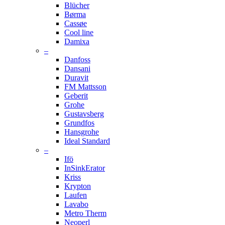
Blücher
Børma
Cassøe
Cool line
Damixa
–
Danfoss
Dansani
Duravit
FM Mattsson
Geberit
Grohe
Gustavsberg
Grundfos
Hansgrohe
Ideal Standard
–
Ifö
InSinkErator
Kriss
Krypton
Laufen
Lavabo
Metro Therm
Neoperl