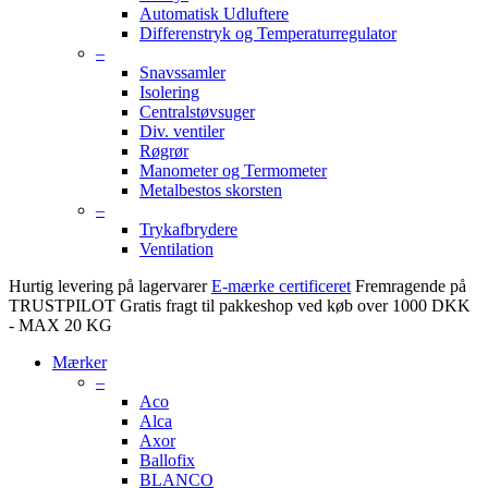
Automatisk Udluftere
Differenstryk og Temperaturregulator
–
Snavssamler
Isolering
Centralstøvsuger
Div. ventiler
Røgrør
Manometer og Termometer
Metalbestos skorsten
–
Trykafbrydere
Ventilation
Hurtig levering på lagervarer
E-mærke certificeret
Fremragende på
TRUSTPILOT
Gratis fragt til pakkeshop ved køb over 1000 DKK
- MAX 20 KG
Mærker
–
Aco
Alca
Axor
Ballofix
BLANCO