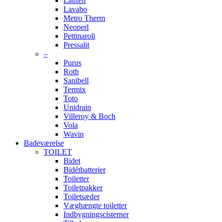
Laufen
Lavabo
Metro Therm
Neoperl
Pettinaroli
Pressalit
–
Purus
Roth
Sanibell
Termix
Toto
Unidrain
Villeroy & Boch
Vola
Wavin
Badeværelse
TOILET
Bidet
Bidétbatterier
Toiletter
Toiletpakker
Toiletsæder
Væghængte toiletter
Indbygningscisterner