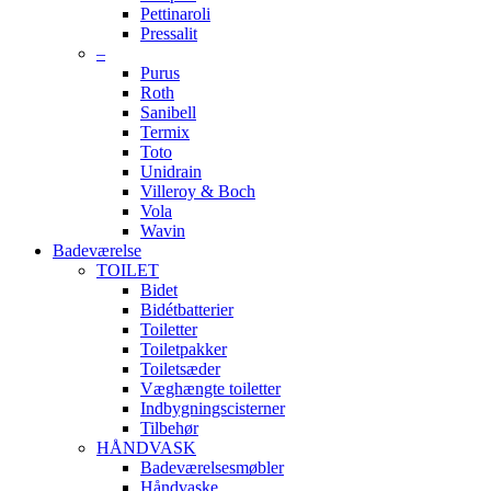
Pettinaroli
Pressalit
–
Purus
Roth
Sanibell
Termix
Toto
Unidrain
Villeroy & Boch
Vola
Wavin
Badeværelse
TOILET
Bidet
Bidétbatterier
Toiletter
Toiletpakker
Toiletsæder
Væghængte toiletter
Indbygningscisterner
Tilbehør
HÅNDVASK
Badeværelsesmøbler
Håndvaske