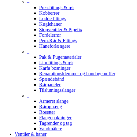
–
Pressfittings & rør
Kobberrør
Lodde fittings
Kuglehaner
Stopventiler & Pipefix
Fordelerrør
Pem-Rør & Fittings
Haneforlængere
–
Pak & Fugematerialer
Lim fittings & rør
Karfa bøsninger
Reparationsklemmer og bandagemuffer
Spændebånd
Rørpaneler
Tilslutningsslanger
–
Armeret slange
Rørophæng
Rosetter
Flangepakninger
Tagrender og tag
Vandmålere
Ventiler & haner