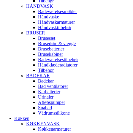
Tilbehør
HÅNDVASK
Badeværelsesmøbler
Håndvaske
Håndvaskarmaturer
Håndvasktilbehør
BRUSER
Brusesæt
Brusedøre & vægge
Brusebatterier
Brusekabiner
Badeværelsestilbehør
Håndklæderadiatorer
Tilbehør
BADEKAR
Badekar
Bad ventilatorer
Karbatterier
Urinaler
Afløbspumper
Spabad
Vådrumssilikone
Køkken
KØKKENVASK
Køkkenarmaturer