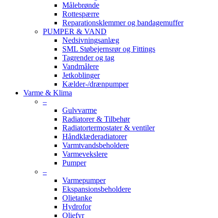
Målebrønde
Rottespærre
Reparationsklemmer og bandagemuffer
PUMPER & VAND
Nedsivningsanlæg
SML Støbejernsrør og Fittings
Tagrender og tag
Vandmålere
Jetkoblinger
Kælder-/drænpumper
Varme & Klima
–
Gulvvarme
Radiatorer & Tilbehør
Radiatortermostater & ventiler
Håndklæderadiatorer
Varmtvandsbeholdere
Varmevekslere
Pumper
–
Varmepumper
Ekspansionsbeholdere
Olietanke
Hydrofor
Oliefyr