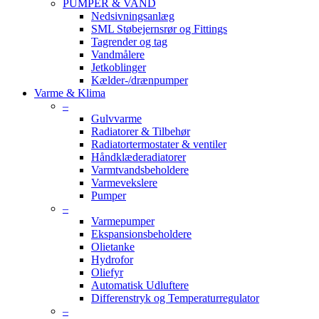
PUMPER & VAND
Nedsivningsanlæg
SML Støbejernsrør og Fittings
Tagrender og tag
Vandmålere
Jetkoblinger
Kælder-/drænpumper
Varme & Klima
–
Gulvvarme
Radiatorer & Tilbehør
Radiatortermostater & ventiler
Håndklæderadiatorer
Varmtvandsbeholdere
Varmevekslere
Pumper
–
Varmepumper
Ekspansionsbeholdere
Olietanke
Hydrofor
Oliefyr
Automatisk Udluftere
Differenstryk og Temperaturregulator
–