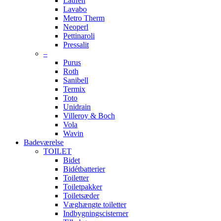
Laufen
Lavabo
Metro Therm
Neoperl
Pettinaroli
Pressalit
–
Purus
Roth
Sanibell
Termix
Toto
Unidrain
Villeroy & Boch
Vola
Wavin
Badeværelse
TOILET
Bidet
Bidétbatterier
Toiletter
Toiletpakker
Toiletsæder
Væghængte toiletter
Indbygningscisterner