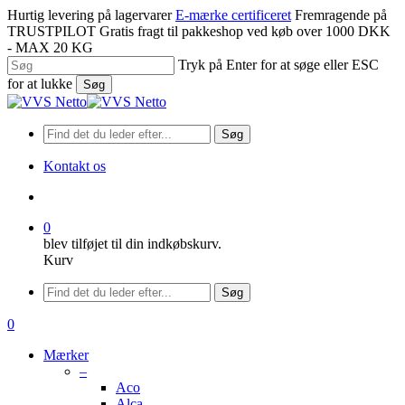
Spring
Hurtig levering på lagervarer
E-mærke certificeret
Fremragende på
til
TRUSTPILOT
Gratis fragt til pakkeshop ved køb over 1000 DKK
hovedindhold
- MAX 20 KG
Tryk på Enter for at søge eller ESC
for at lukke
Søg
Luk
søgning
Søg
Kontakt os
søge
0
blev tilføjet til din indkøbskurv.
Kurv
Menu
Søg
søge
0
Menu
Mærker
–
Aco
Alca