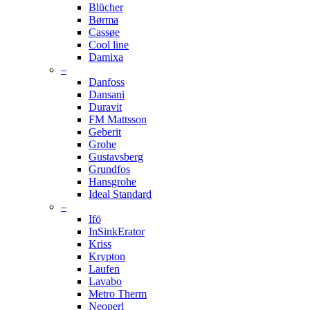
Blücher
Børma
Cassøe
Cool line
Damixa
–
Danfoss
Dansani
Duravit
FM Mattsson
Geberit
Grohe
Gustavsberg
Grundfos
Hansgrohe
Ideal Standard
–
Ifö
InSinkErator
Kriss
Krypton
Laufen
Lavabo
Metro Therm
Neoperl