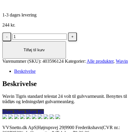
1-3 dages levering
244
kr.
Wavin
Tigris
standard
Tilføj til kurv
telestat
24
Varenummer (SKU):
volt
403596124
Kategorier:
Alle produkter
,
Wavin
til
Beskrivelse
gulvvarmeunit
antal
Beskrivelse
Wavin Tigris standard telestat 24 volt til gulvvarmeunit. Benyttes til
trådløs og ledningsført gulvarmeanlæg.
Share
Share
Share
Share
Pin
VVSnetto.dk ApS
|
Højrupsvej 29
|
9900 Frederikshavn
|
CVR nr.: