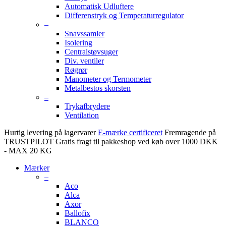
Automatisk Udluftere
Differenstryk og Temperaturregulator
–
Snavssamler
Isolering
Centralstøvsuger
Div. ventiler
Røgrør
Manometer og Termometer
Metalbestos skorsten
–
Trykafbrydere
Ventilation
Hurtig levering på lagervarer
E-mærke certificeret
Fremragende på
TRUSTPILOT
Gratis fragt til pakkeshop ved køb over 1000 DKK
- MAX 20 KG
Mærker
–
Aco
Alca
Axor
Ballofix
BLANCO