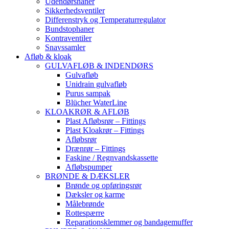
Udendørshaner
Sikkerhedsventiler
Differenstryk og Temperaturregulator
Bundstophaner
Kontraventiler
Snavssamler
Afløb & kloak
GULVAFLØB & INDENDØRS
Gulvafløb
Unidrain gulvafløb
Purus sampak
Blücher WaterLine
KLOAKRØR & AFLØB
Plast Afløbsrør – Fittings
Plast Kloakrør – Fittings
Afløbsrør
Drænrør – Fittings
Faskine / Regnvandskassette
Afløbspumper
BRØNDE & DÆKSLER
Brønde og opføringsrør
Dæksler og karme
Målebrønde
Rottespærre
Reparationsklemmer og bandagemuffer