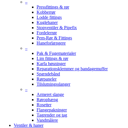
–
Pressfittings & rør
Kobberrør
Lodde fittings
Kuglehaner
Stopventiler & Pipefix
Fordelerrør
Pem-Rør & Fittings
Haneforlængere
–
Pak & Fugematerialer
Lim fittings & rør
Karfa bøsninger
Reparationsklemmer og bandagemuffer
Spændebånd
Rørpaneler
Tilslutningsslanger
–
Armeret slange
Rørophæng
Rosetter
Flangepakninger
Tagrender og tag
Vandmålere
Ventiler & haner