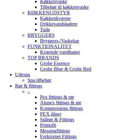
Køkkenvaske
Tilbehør til køkkenvaske
KØKKENUDSTYR
Køkkenkværne
Drikkevandskølere
Tude
BRYGGERS
Bryggers-/Vaskekar
FUNKTIONALITET
Kogende vandhaner
TOP BRANDS
Grohe Essence
Grohe Blue & Grohe Red
Udespa
Spa tilbehør
Rør & fittings
–
Pex fittings & rør
Alupex fittings & rør
Kompressions fittings
PEX dåser
Stålrør & Fittings
Primofit
Messingfittings
Forkromet Fittings