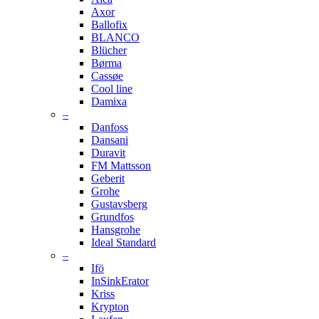
Axor
Ballofix
BLANCO
Blücher
Børma
Cassøe
Cool line
Damixa
–
Danfoss
Dansani
Duravit
FM Mattsson
Geberit
Grohe
Gustavsberg
Grundfos
Hansgrohe
Ideal Standard
–
Ifö
InSinkErator
Kriss
Krypton