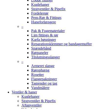
Lodde fittings
Kuglehaner
Stopventiler & Pipefix
Fordelerrør
Pem-Rør & Fittings
Haneforlængere
–
Pak & Fugematerialer
Lim fittings & rør
Karfa bøsninger
Reparationsklemmer og bandagemuffer
Spændebånd
Rørpaneler
Tilslutningsslanger
–
Armeret slange
Rørophæng
Rosetter
Flangepakninger
Tagrender og tag
Vandmålere
Ventiler & haner
Kuglehaner
Stopventiler & Pipefix
Aftapventiler