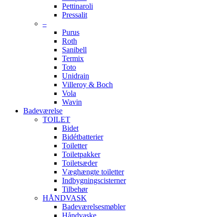
Pettinaroli
Pressalit
–
Purus
Roth
Sanibell
Termix
Toto
Unidrain
Villeroy & Boch
Vola
Wavin
Badeværelse
TOILET
Bidet
Bidétbatterier
Toiletter
Toiletpakker
Toiletsæder
Væghængte toiletter
Indbygningscisterner
Tilbehør
HÅNDVASK
Badeværelsesmøbler
Håndvaske