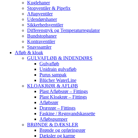
Kuglehaner
Stopventiler & Pipefix
Aftapventiler
Udendørshaner
Sikkerhedsventiler
Differenstryk og Temperaturregulator
Bundstophaner
Kontraventiler
Snavssamler
Afløb & kloak
GULVAFLØB & INDENDØRS
Gulvafløb
Unidrain gulvafløb
Purus sampak
Blücher WaterLine
KLOAKRØR & AFLØB
Plast Afløbsrør – Fittings
Plast Kloakrør – Fittings
Afløbsrør
Drænrør – Fittings
Faskine / Regnvandskassette
Afløbspumper
BRØNDE & DÆKSLER
Brønde og opføringsrør
Dæksler og karme