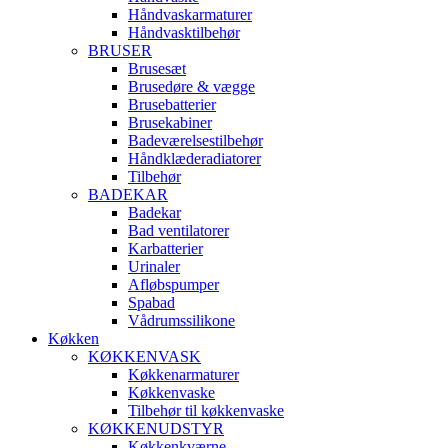
Håndvaskarmaturer
Håndvasktilbehør
BRUSER
Brusesæt
Brusedøre & vægge
Brusebatterier
Brusekabiner
Badeværelsestilbehør
Håndklæderadiatorer
Tilbehør
BADEKAR
Badekar
Bad ventilatorer
Karbatterier
Urinaler
Afløbspumper
Spabad
Vådrumssilikone
Køkken
KØKKENVASK
Køkkenarmaturer
Køkkenvaske
Tilbehør til køkkenvaske
KØKKENUDSTYR
Køkkenkværne