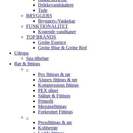
Drikkevandskølere
Tude
BRYGGERS
Bryggers-/Vaskekar
FUNKTIONALITET
Kogende vandhaner
TOP BRANDS
Grohe Essence
Grohe Blue & Grohe Red
Udespa
Spa tilbehør
Rør & fittings
–
Pex fittings & rør
Alupex fittings & rør
Kompressions fittings
PEX dåser
Stålrør & Fittings
Primofit
Messingfittings
Forkromet Fittings
–
Pressfittings & rør
Kobberrør