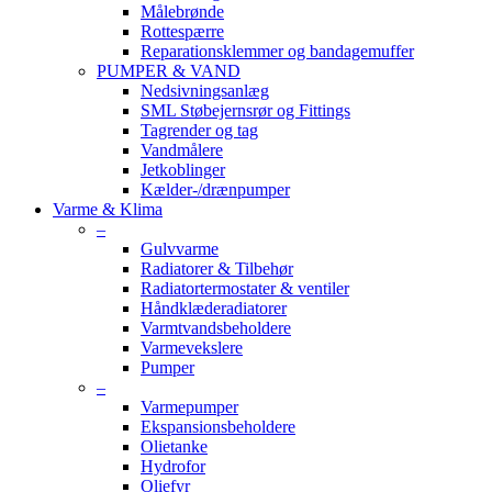
Målebrønde
Rottespærre
Reparationsklemmer og bandagemuffer
PUMPER & VAND
Nedsivningsanlæg
SML Støbejernsrør og Fittings
Tagrender og tag
Vandmålere
Jetkoblinger
Kælder-/drænpumper
Varme & Klima
–
Gulvvarme
Radiatorer & Tilbehør
Radiatortermostater & ventiler
Håndklæderadiatorer
Varmtvandsbeholdere
Varmevekslere
Pumper
–
Varmepumper
Ekspansionsbeholdere
Olietanke
Hydrofor
Oliefyr