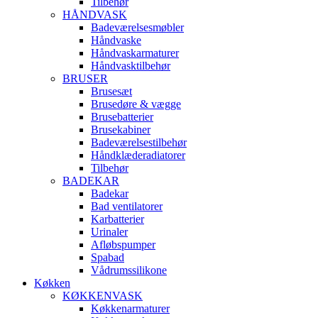
Tilbehør
HÅNDVASK
Badeværelsesmøbler
Håndvaske
Håndvaskarmaturer
Håndvasktilbehør
BRUSER
Brusesæt
Brusedøre & vægge
Brusebatterier
Brusekabiner
Badeværelsestilbehør
Håndklæderadiatorer
Tilbehør
BADEKAR
Badekar
Bad ventilatorer
Karbatterier
Urinaler
Afløbspumper
Spabad
Vådrumssilikone
Køkken
KØKKENVASK
Køkkenarmaturer