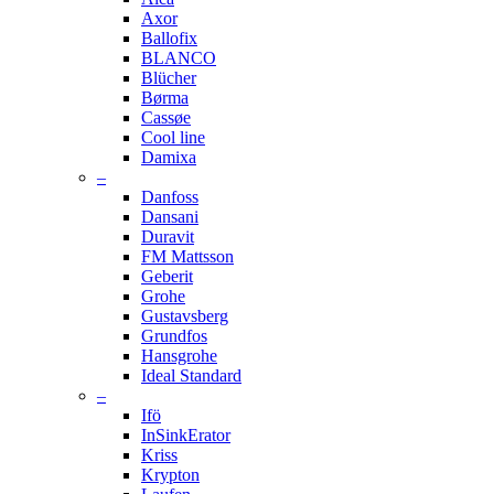
Axor
Ballofix
BLANCO
Blücher
Børma
Cassøe
Cool line
Damixa
–
Danfoss
Dansani
Duravit
FM Mattsson
Geberit
Grohe
Gustavsberg
Grundfos
Hansgrohe
Ideal Standard
–
Ifö
InSinkErator
Kriss
Krypton