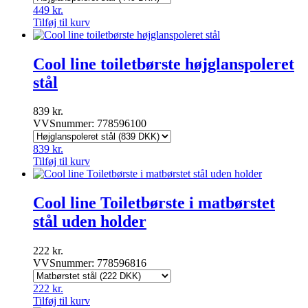
449
kr.
Tilføj til kurv
Cool line toiletbørste højglanspoleret
stål
839
kr.
VVSnummer: 778596100
839
kr.
Tilføj til kurv
Cool line Toiletbørste i matbørstet
stål uden holder
222
kr.
VVSnummer: 778596816
222
kr.
Tilføj til kurv