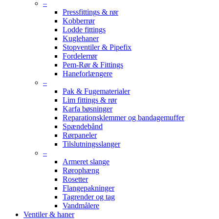
–
Pressfittings & rør
Kobberrør
Lodde fittings
Kuglehaner
Stopventiler & Pipefix
Fordelerrør
Pem-Rør & Fittings
Haneforlængere
–
Pak & Fugematerialer
Lim fittings & rør
Karfa bøsninger
Reparationsklemmer og bandagemuffer
Spændebånd
Rørpaneler
Tilslutningsslanger
–
Armeret slange
Rørophæng
Rosetter
Flangepakninger
Tagrender og tag
Vandmålere
Ventiler & haner