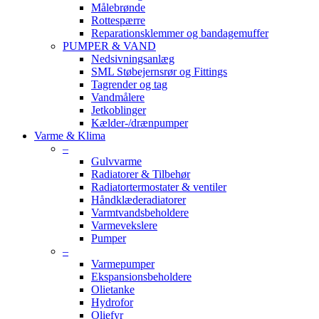
Målebrønde
Rottespærre
Reparationsklemmer og bandagemuffer
PUMPER & VAND
Nedsivningsanlæg
SML Støbejernsrør og Fittings
Tagrender og tag
Vandmålere
Jetkoblinger
Kælder-/drænpumper
Varme & Klima
–
Gulvvarme
Radiatorer & Tilbehør
Radiatortermostater & ventiler
Håndklæderadiatorer
Varmtvandsbeholdere
Varmevekslere
Pumper
–
Varmepumper
Ekspansionsbeholdere
Olietanke
Hydrofor
Oliefyr