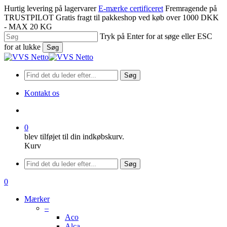
Spring
Hurtig levering på lagervarer
E-mærke certificeret
Fremragende på
til
TRUSTPILOT
Gratis fragt til pakkeshop ved køb over 1000 DKK
hovedindhold
- MAX 20 KG
Tryk på Enter for at søge eller ESC
for at lukke
Søg
Luk
søgning
Søg
Kontakt os
søge
0
blev tilføjet til din indkøbskurv.
Kurv
Menu
Søg
søge
0
Menu
Mærker
–
Aco
Alca