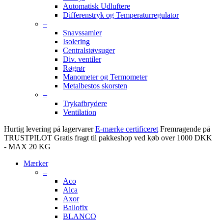
Automatisk Udluftere
Differenstryk og Temperaturregulator
–
Snavssamler
Isolering
Centralstøvsuger
Div. ventiler
Røgrør
Manometer og Termometer
Metalbestos skorsten
–
Trykafbrydere
Ventilation
Hurtig levering på lagervarer
E-mærke certificeret
Fremragende på
TRUSTPILOT
Gratis fragt til pakkeshop ved køb over 1000 DKK
- MAX 20 KG
Mærker
–
Aco
Alca
Axor
Ballofix
BLANCO