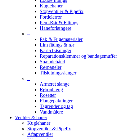
Lodde fittings
Kuglehaner
Stopventiler & Pipefix
Fordelerrør
Pem-Rør & Fittings
Haneforlængere
–
Pak & Fugematerialer
Lim fittings & rør
Karfa bøsninger
Reparationsklemmer og bandagemuffer
Spændebånd
Rørpaneler
Tilslutningsslanger
–
Armeret slange
Rørophæng
Rosetter
Flangepakninger
Tagrender og tag
Vandmålere
Ventiler & haner
Kuglehaner
Stopventiler & Pipefix
Aftapventiler