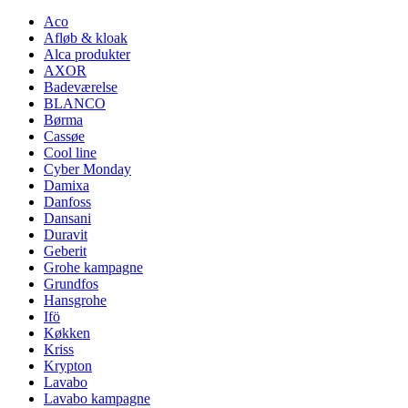
pris
pris
Aco
Afløb & kloak
Alca produkter
AXOR
Badeværelse
BLANCO
Børma
Cassøe
Cool line
Cyber Monday
Damixa
Danfoss
Dansani
Duravit
Geberit
Grohe kampagne
Grundfos
Hansgrohe
Ifö
Køkken
Kriss
Krypton
Lavabo
Lavabo kampagne