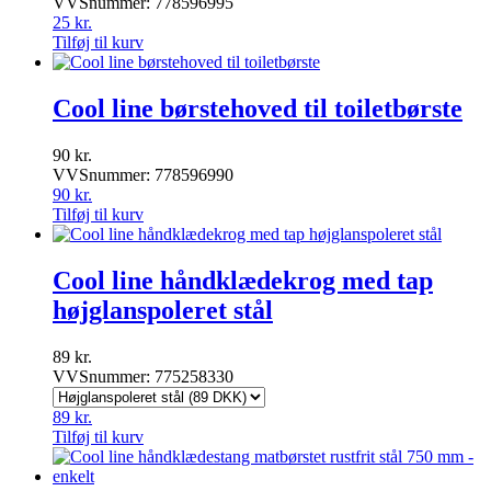
VVSnummer: 778596995
25
kr.
Tilføj til kurv
Cool line børstehoved til toiletbørste
90
kr.
VVSnummer: 778596990
90
kr.
Tilføj til kurv
Cool line håndklædekrog med tap
højglanspoleret stål
89
kr.
VVSnummer: 775258330
89
kr.
Tilføj til kurv