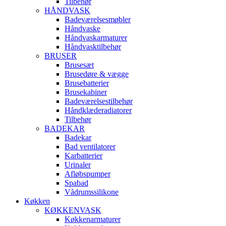
Tilbehør
HÅNDVASK
Badeværelsesmøbler
Håndvaske
Håndvaskarmaturer
Håndvasktilbehør
BRUSER
Brusesæt
Brusedøre & vægge
Brusebatterier
Brusekabiner
Badeværelsestilbehør
Håndklæderadiatorer
Tilbehør
BADEKAR
Badekar
Bad ventilatorer
Karbatterier
Urinaler
Afløbspumper
Spabad
Vådrumssilikone
Køkken
KØKKENVASK
Køkkenarmaturer