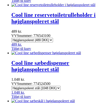
Tilføj til kurv
Cool line reservetoiletrulleholder i
højglanspoleret stål
489
kr.
VVSnummer: 776543100
489
kr.
Tilføj til kurv
Cool line sæbedispenser
højglanspoleret stål
1.048
kr.
VVSnummer: 774524500
1.048
kr.
Tilføj til kurv