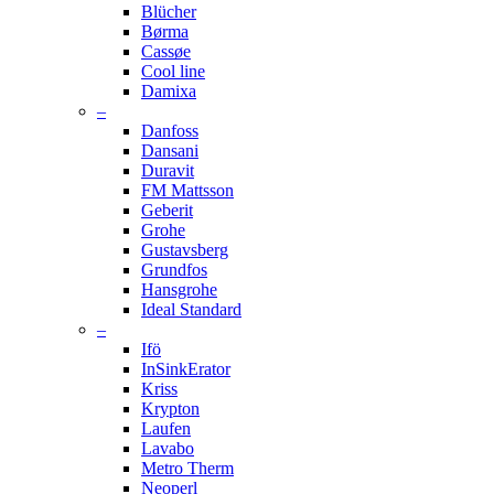
Blücher
Børma
Cassøe
Cool line
Damixa
–
Danfoss
Dansani
Duravit
FM Mattsson
Geberit
Grohe
Gustavsberg
Grundfos
Hansgrohe
Ideal Standard
–
Ifö
InSinkErator
Kriss
Krypton
Laufen
Lavabo
Metro Therm
Neoperl