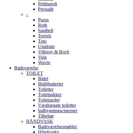
Pettinaroli
Pressalit
–
Purus
Roth
Sanibell
Termix
Toto
Unidrain
Villeroy & Boch
Vola
Wavin
Badeværelse
TOILET
Bidet
Bidétbatterier
Toiletter
Toiletpakker
Toiletsæder
Væghængte toiletter
Indbygningscisterner
Tilbehør
HÅNDVASK
Badeværelsesmøbler
Håndvaske