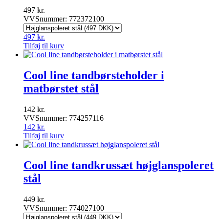
497
kr.
VVSnummer: 772372100
497
kr.
Tilføj til kurv
Cool line tandbørsteholder i
matbørstet stål
142
kr.
VVSnummer: 774257116
142
kr.
Tilføj til kurv
Cool line tandkrussæt højglanspoleret
stål
449
kr.
VVSnummer: 774027100