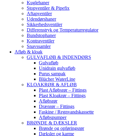
Kuglehaner
Stopventiler & Pipefix
Aftapventiler
Udendørshaner
Sikkerhedsventiler
Differenstryk og Temperaturregulator
Bundstophaner
Kontraventiler
Snavssamler
Afløb & kloak
GULVAFLØB & INDENDØRS
Gulvafløb
Unidrain gulvafløb
Purus sampak
Blücher WaterLine
KLOAKRØR & AFLØB
Plast Afløbsrør – Fittings
Plast Kloakrør – Fittings
Afløbsrør
Drænrør – Fittings
Faskine / Regnvandskassette
Afløbspumper
BRØNDE & DÆKSLER
Brønde og opføringsrør
Dæksler og karme