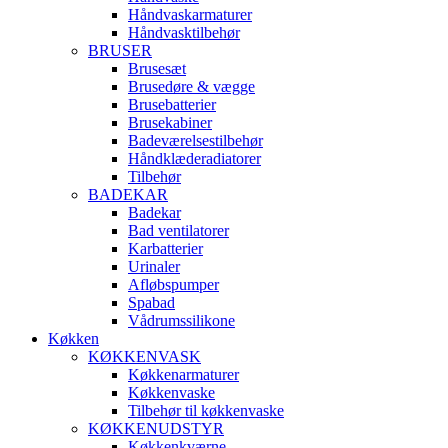
Håndvaskarmaturer
Håndvasktilbehør
BRUSER
Brusesæt
Brusedøre & vægge
Brusebatterier
Brusekabiner
Badeværelsestilbehør
Håndklæderadiatorer
Tilbehør
BADEKAR
Badekar
Bad ventilatorer
Karbatterier
Urinaler
Afløbspumper
Spabad
Vådrumssilikone
Køkken
KØKKENVASK
Køkkenarmaturer
Køkkenvaske
Tilbehør til køkkenvaske
KØKKENUDSTYR
Køkkenkværne