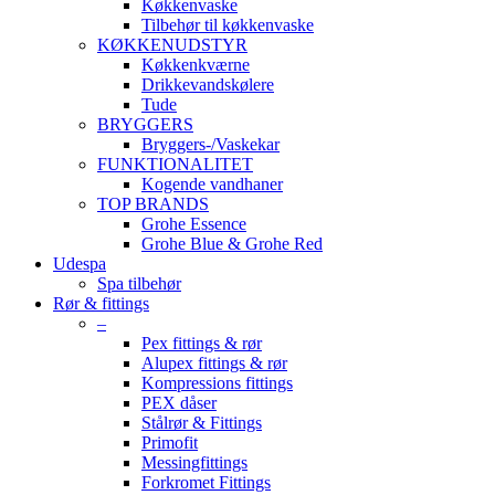
Køkkenvaske
Tilbehør til køkkenvaske
KØKKENUDSTYR
Køkkenkværne
Drikkevandskølere
Tude
BRYGGERS
Bryggers-/Vaskekar
FUNKTIONALITET
Kogende vandhaner
TOP BRANDS
Grohe Essence
Grohe Blue & Grohe Red
Udespa
Spa tilbehør
Rør & fittings
–
Pex fittings & rør
Alupex fittings & rør
Kompressions fittings
PEX dåser
Stålrør & Fittings
Primofit
Messingfittings
Forkromet Fittings