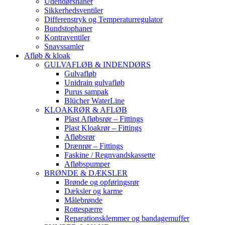
Udendørshaner
Sikkerhedsventiler
Differenstryk og Temperaturregulator
Bundstophaner
Kontraventiler
Snavssamler
Afløb & kloak
GULVAFLØB & INDENDØRS
Gulvafløb
Unidrain gulvafløb
Purus sampak
Blücher WaterLine
KLOAKRØR & AFLØB
Plast Afløbsrør – Fittings
Plast Kloakrør – Fittings
Afløbsrør
Drænrør – Fittings
Faskine / Regnvandskassette
Afløbspumper
BRØNDE & DÆKSLER
Brønde og opføringsrør
Dæksler og karme
Målebrønde
Rottespærre
Reparationsklemmer og bandagemuffer