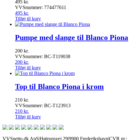
495
kr.
VVSnummer: 774477611
495
kr.
Tilføj til kurv
Pumpe med slange til Blanco Piona
200
kr.
VVSnummer: BC-T119038
200
kr.
Tilføj til kurv
Top til Blanco Piona i krom
210
kr.
VVSnummer: BC-T123913
210
kr.
Tilføj til kurv
VVSnetto.dk ApS
|
Højrupsvej 29
|
9900 Frederikshavn
|
CVR nr.: