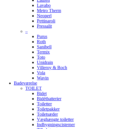
Laufen
Lavabo
Metro Therm
Neoperl
Pettinaroli
Pressalit
–
Purus
Roth
Sanibell
Termix
Toto
Unidrain
Villeroy & Boch
Vola
Wavin
Badeværelse
TOILET
Bidet
Bidétbatterier
Toiletter
Toiletpakker
Toiletsæder
Væghængte toiletter
Indbygningscisterner