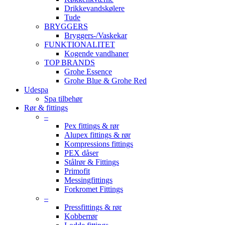
Drikkevandskølere
Tude
BRYGGERS
Bryggers-/Vaskekar
FUNKTIONALITET
Kogende vandhaner
TOP BRANDS
Grohe Essence
Grohe Blue & Grohe Red
Udespa
Spa tilbehør
Rør & fittings
–
Pex fittings & rør
Alupex fittings & rør
Kompressions fittings
PEX dåser
Stålrør & Fittings
Primofit
Messingfittings
Forkromet Fittings
–
Pressfittings & rør
Kobberrør