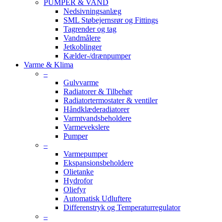
PUMPER & VAND
Nedsivningsanlæg
SML Støbejernsrør og Fittings
Tagrender og tag
Vandmålere
Jetkoblinger
Kælder-/drænpumper
Varme & Klima
–
Gulvvarme
Radiatorer & Tilbehør
Radiatortermostater & ventiler
Håndklæderadiatorer
Varmtvandsbeholdere
Varmevekslere
Pumper
–
Varmepumper
Ekspansionsbeholdere
Olietanke
Hydrofor
Oliefyr
Automatisk Udluftere
Differenstryk og Temperaturregulator
–