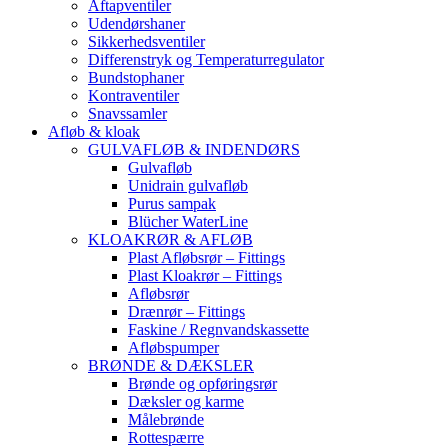
Aftapventiler
Udendørshaner
Sikkerhedsventiler
Differenstryk og Temperaturregulator
Bundstophaner
Kontraventiler
Snavssamler
Afløb & kloak
GULVAFLØB & INDENDØRS
Gulvafløb
Unidrain gulvafløb
Purus sampak
Blücher WaterLine
KLOAKRØR & AFLØB
Plast Afløbsrør – Fittings
Plast Kloakrør – Fittings
Afløbsrør
Drænrør – Fittings
Faskine / Regnvandskassette
Afløbspumper
BRØNDE & DÆKSLER
Brønde og opføringsrør
Dæksler og karme
Målebrønde
Rottespærre