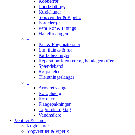
Kobberrør
Lodde fittings
Kuglehaner
Stopventiler & Pipefix
Fordelerrør
Pem-Rør & Fittings
Haneforlængere
–
Pak & Fugematerialer
Lim fittings & rør
Karfa bøsninger
Reparationsklemmer og bandagemuffer
Spændebånd
Rørpaneler
Tilslutningsslanger
–
Armeret slange
Rørophæng
Rosetter
Flangepakninger
Tagrender og tag
Vandmålere
Ventiler & haner
Kuglehaner
Stopventiler & Pipefix