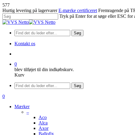
Spring
577
til
Hurtig levering på lagervarer
E-mærke certificeret
Fremragende på
hovedindhold
Tryk på Enter for at søge eller ESC for 
Luk
søgning
Søg
Kontakt os
søge
0
blev tilføjet til din indkøbskurv.
Kurv
Menu
Søg
søge
0
Menu
Mærker
–
Aco
Alca
Axor
Ballofix