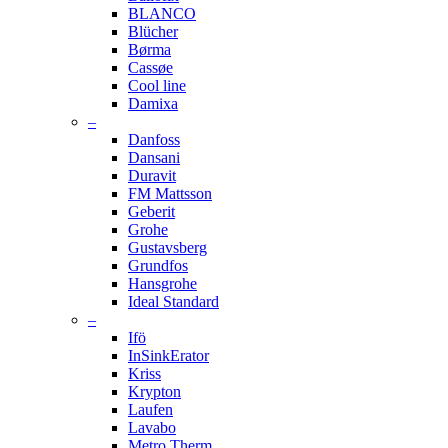
BLANCO
Blücher
Børma
Cassøe
Cool line
Damixa
–
Danfoss
Dansani
Duravit
FM Mattsson
Geberit
Grohe
Gustavsberg
Grundfos
Hansgrohe
Ideal Standard
–
Ifö
InSinkErator
Kriss
Krypton
Laufen
Lavabo
Metro Therm