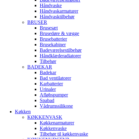
Håndvaske
Håndvaskarmaturer
Håndvasktilbehør
BRUSER
Brusesæt
Brusedøre & vægge
Brusebatterier
Brusekabiner
Badeværelsestilbehør
Håndklæderadiatorer
Tilbehør
BADEKAR
Badekar
Bad ventilatorer
Karbatterier
Urinaler
Afløbspumper
Spabad
Vådrumssilikone
Køkken
KØKKENVASK
Køkkenarmaturer
Køkkenvaske
Tilbehør til køkkenvaske