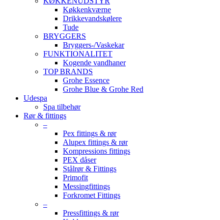
KØKKENUDSTYR
Køkkenkværne
Drikkevandskølere
Tude
BRYGGERS
Bryggers-/Vaskekar
FUNKTIONALITET
Kogende vandhaner
TOP BRANDS
Grohe Essence
Grohe Blue & Grohe Red
Udespa
Spa tilbehør
Rør & fittings
–
Pex fittings & rør
Alupex fittings & rør
Kompressions fittings
PEX dåser
Stålrør & Fittings
Primofit
Messingfittings
Forkromet Fittings
–
Pressfittings & rør