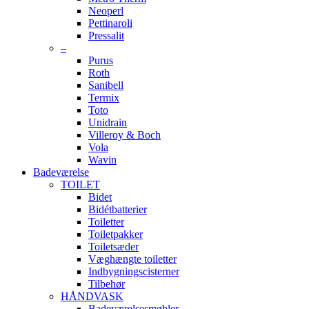
Neoperl
Pettinaroli
Pressalit
–
Purus
Roth
Sanibell
Termix
Toto
Unidrain
Villeroy & Boch
Vola
Wavin
Badeværelse
TOILET
Bidet
Bidétbatterier
Toiletter
Toiletpakker
Toiletsæder
Væghængte toiletter
Indbygningscisterner
Tilbehør
HÅNDVASK
Badeværelsesmøbler