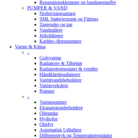
Reparationsklemmer og bandagemuffer
PUMPER & VAND
Nedsivningsanlæg
SML Støbejernsrør og Fittings
Tagrender og tag
Vandmålere
Jetkoblinger
Kælder-/drænpumper
Varme & Klima
–
Gulvvarme
Radiatorer & Tilbehør
Radiatortermostater & ventiler
Håndklæderadiatorer
Varmtvandsbeholdere
Varmevekslere
Pumper
–
Varmepumper
Ekspansionsbeholdere
Olietanke
Hydrofor
Oliefyr
Automatisk Udluftere
Differenstryk og Temperaturregulator