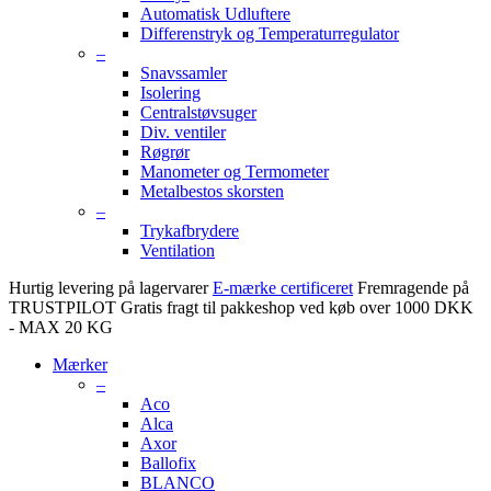
Automatisk Udluftere
Differenstryk og Temperaturregulator
–
Snavssamler
Isolering
Centralstøvsuger
Div. ventiler
Røgrør
Manometer og Termometer
Metalbestos skorsten
–
Trykafbrydere
Ventilation
Hurtig levering på lagervarer
E-mærke certificeret
Fremragende på
TRUSTPILOT
Gratis fragt til pakkeshop ved køb over 1000 DKK
- MAX 20 KG
Mærker
–
Aco
Alca
Axor
Ballofix
BLANCO