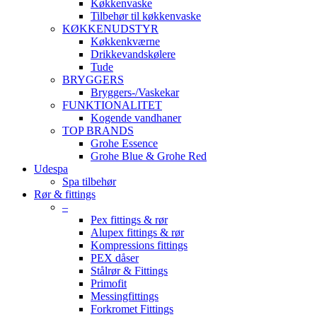
Køkkenvaske
Tilbehør til køkkenvaske
KØKKENUDSTYR
Køkkenkværne
Drikkevandskølere
Tude
BRYGGERS
Bryggers-/Vaskekar
FUNKTIONALITET
Kogende vandhaner
TOP BRANDS
Grohe Essence
Grohe Blue & Grohe Red
Udespa
Spa tilbehør
Rør & fittings
–
Pex fittings & rør
Alupex fittings & rør
Kompressions fittings
PEX dåser
Stålrør & Fittings
Primofit
Messingfittings
Forkromet Fittings