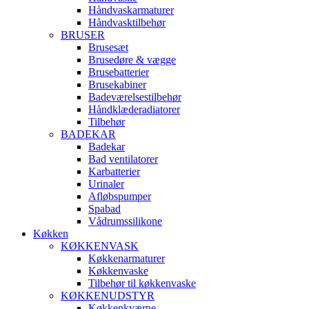
Håndvaskarmaturer
Håndvasktilbehør
BRUSER
Brusesæt
Brusedøre & vægge
Brusebatterier
Brusekabiner
Badeværelsestilbehør
Håndklæderadiatorer
Tilbehør
BADEKAR
Badekar
Bad ventilatorer
Karbatterier
Urinaler
Afløbspumper
Spabad
Vådrumssilikone
Køkken
KØKKENVASK
Køkkenarmaturer
Køkkenvaske
Tilbehør til køkkenvaske
KØKKENUDSTYR
Køkkenkværne