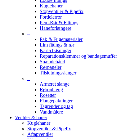
Lodde fittings
Kuglehaner
Stopventiler & Pipefix
Fordelerrør
Pem-Rør & Fittings
Haneforlængere
–
Pak & Fugematerialer
Lim fittings & rør
Karfa bøsninger
Reparationsklemmer og bandagemuffer
Spændebånd
Rørpaneler
Tilslutningsslanger
–
Armeret slange
Rørophæng
Rosetter
Flangepakninger
Tagrender og tag
Vandmålere
Ventiler & haner
Kuglehaner
Stopventiler & Pipefix
Aftapventiler