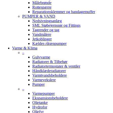
Målebrønde
Rottespærre
Reparationsklemmer og bandagemuffer
PUMPER & VAND
Nedsivningsanlæg
SML Støbejernsrør og Fittings
Tagrender og tag
Vandmålere
Jetkoblinger
Kælder-/drænpumper
Varme & Klima
–
Gulvvarme
Radiatorer & Tilbehør
Radiatortermostater & ventiler
Håndklæderadiatorer
Varmtvandsbeholdere
Varmevekslere
Pumper
–
Varmepumper
Ekspansionsbeholdere
Olietanke
Hydrofor
Oliefyr