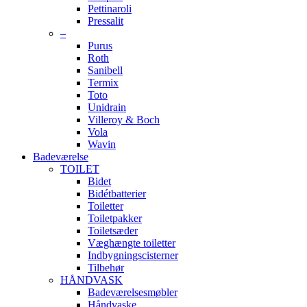
Pettinaroli
Pressalit
–
Purus
Roth
Sanibell
Termix
Toto
Unidrain
Villeroy & Boch
Vola
Wavin
Badeværelse
TOILET
Bidet
Bidétbatterier
Toiletter
Toiletpakker
Toiletsæder
Væghængte toiletter
Indbygningscisterner
Tilbehør
HÅNDVASK
Badeværelsesmøbler
Håndvaske