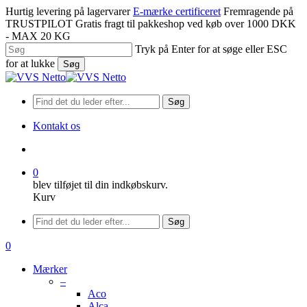
Spring
Hurtig levering på lagervarer
E-mærke certificeret
Fremragende på
til
TRUSTPILOT
Gratis fragt til pakkeshop ved køb over 1000 DKK
hovedindhold
- MAX 20 KG
Tryk på Enter for at søge eller ESC
for at lukke
Søg
Luk
søgning
Søg
Kontakt os
søge
0
blev tilføjet til din indkøbskurv.
Kurv
Menu
Søg
søge
0
Menu
Mærker
–
Aco
Alca