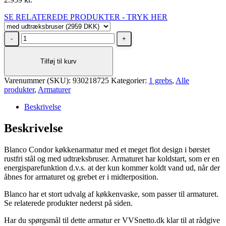
SE RELATEREDE PRODUKTER - TRYK HER
BLANCO
CANDOR-
S
Tilføj til kurv
rustfrit
stål
Varenummer (SKU):
køkkenarmatur
930218725
Kategorier:
1 grebs
,
Alle
produkter
med
,
Armaturer
udtræksbruser
Beskrivelse
antal
Beskrivelse
Blanco Condor køkkenarmatur med et meget flot design i børstet
rustfri stål og med udtræksbruser. Armaturet har koldstart, som er en
energisparefunktion d.v.s. at der kun kommer koldt vand ud, når der
åbnes for armaturet og grebet er i midterposition.
Blanco har et stort udvalg af køkkenvaske, som passer til armaturet.
Se relaterede produkter nederst på siden.
Har du spørgsmål til dette armatur er VVSnetto.dk klar til at rådgive