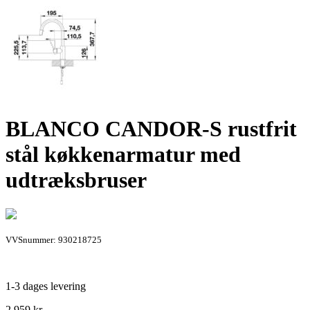
BLANCO CANDOR-S rustfrit
stål køkkenarmatur med
udtræksbruser
VVSnummer: 930218725
1-3 dages levering
2.959
kr.