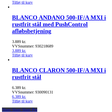
Tilføj til kurv
BLANCO ANDANO 500-IF/A MXI i
rustfrit stål med PushControl
afløbsbetjening
3.889
kr.
VVSnummer: 930218689
3.889
kr.
Tilføj til kurv
BLANCO CLARON 500-IF/A MXI i
rustfrit stål
6.389
kr.
VVSnummer: 930090131
6.389
kr.
Tilføj til kurv
Share
Share
Share
Share
Pin