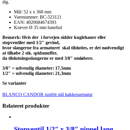
dig.
Mål: 52 x x 368 mm
Varenummer: BC-523121
EAN: 4020684674393
Kræver Ø 35 mm hanehul
Bemærk: Hvis der i forvejen sidder kuglehaner eller
stopventiler med 1/2″ gevind,
hvor slangerne fra armaturet skal tilsluttes, er det nødvendigt
at tilkøbe 2 stk. spidsmuffer,
da tilslutningsslangerne er med 3/8″ omløbere.
3/8″ = udvendig diameter: 17,5mm
1/2″ = udvendig diameter: 21,3mm
Se varianter
BLANCO CANDOR rustfrit stål køkkenarmatur
Relateret produkter
Stopventil 1/2″ x 3/8″ nippel lang