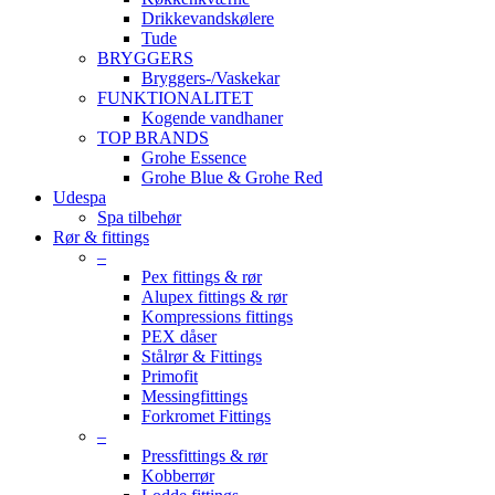
Drikkevandskølere
Tude
BRYGGERS
Bryggers-/Vaskekar
FUNKTIONALITET
Kogende vandhaner
TOP BRANDS
Grohe Essence
Grohe Blue & Grohe Red
Udespa
Spa tilbehør
Rør & fittings
–
Pex fittings & rør
Alupex fittings & rør
Kompressions fittings
PEX dåser
Stålrør & Fittings
Primofit
Messingfittings
Forkromet Fittings
–
Pressfittings & rør
Kobberrør