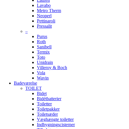
Laufen
Lavabo
Metro Therm
Neoperl
Pettinaroli
Pressalit
–
Purus
Roth
Sanibell
Termix
Toto
Unidrain
Villeroy & Boch
Vola
Wavin
Badeværelse
TOILET
Bidet
Bidétbatterier
Toiletter
Toiletpakker
Toiletsæder
Væghængte toiletter
Indbygningscisterner