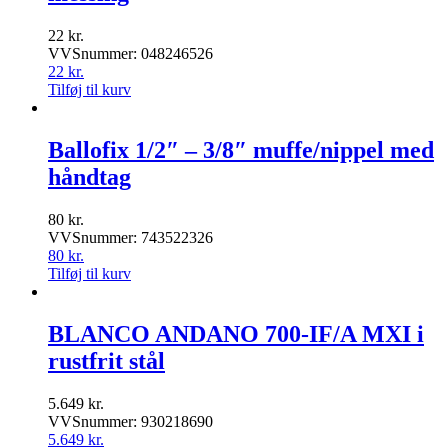
22
kr.
VVSnummer: 048246526
22
kr.
Tilføj til kurv
Ballofix 1/2″ – 3/8″ muffe/nippel med
håndtag
80
kr.
VVSnummer: 743522326
80
kr.
Tilføj til kurv
BLANCO ANDANO 700-IF/A MXI i
rustfrit stål
5.649
kr.
VVSnummer: 930218690
5.649
kr.