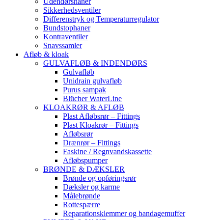
Udendørshaner
Sikkerhedsventiler
Differenstryk og Temperaturregulator
Bundstophaner
Kontraventiler
Snavssamler
Afløb & kloak
GULVAFLØB & INDENDØRS
Gulvafløb
Unidrain gulvafløb
Purus sampak
Blücher WaterLine
KLOAKRØR & AFLØB
Plast Afløbsrør – Fittings
Plast Kloakrør – Fittings
Afløbsrør
Drænrør – Fittings
Faskine / Regnvandskassette
Afløbspumper
BRØNDE & DÆKSLER
Brønde og opføringsrør
Dæksler og karme
Målebrønde
Rottespærre
Reparationsklemmer og bandagemuffer