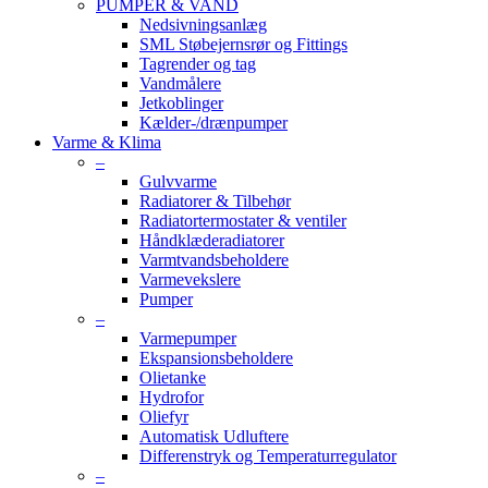
PUMPER & VAND
Nedsivningsanlæg
SML Støbejernsrør og Fittings
Tagrender og tag
Vandmålere
Jetkoblinger
Kælder-/drænpumper
Varme & Klima
–
Gulvvarme
Radiatorer & Tilbehør
Radiatortermostater & ventiler
Håndklæderadiatorer
Varmtvandsbeholdere
Varmevekslere
Pumper
–
Varmepumper
Ekspansionsbeholdere
Olietanke
Hydrofor
Oliefyr
Automatisk Udluftere
Differenstryk og Temperaturregulator
–