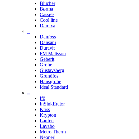
Blücher
Børma
Cassøe
Cool line
Damixa
–
Danfoss
Dansani
Duravit
FM Mattsson
Geberit
Grohe
Gustavsberg
Grundfos
Hansgrohe
Ideal Standard
–
Ifö
InSinkErator
Kriss
Krypton
Laufen
Lavabo
Metro Therm
Neoperl