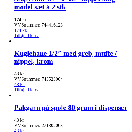
model sæt á 2 stk
174
kr.
VVSnummer: 744416123
174
kr.
Tilføj til kurv
Kuglehane 1/2″ med greb, muffe /
nippel, krom
48
kr.
VVSnummer: 743523004
48
kr.
Tilføj til kurv
Pakgarn på spole 80 gram i dispenser
43
kr.
VVSnummer: 271302008
43
kr.