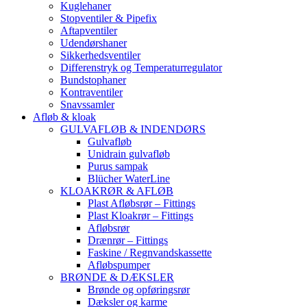
Kuglehaner
Stopventiler & Pipefix
Aftapventiler
Udendørshaner
Sikkerhedsventiler
Differenstryk og Temperaturregulator
Bundstophaner
Kontraventiler
Snavssamler
Afløb & kloak
GULVAFLØB & INDENDØRS
Gulvafløb
Unidrain gulvafløb
Purus sampak
Blücher WaterLine
KLOAKRØR & AFLØB
Plast Afløbsrør – Fittings
Plast Kloakrør – Fittings
Afløbsrør
Drænrør – Fittings
Faskine / Regnvandskassette
Afløbspumper
BRØNDE & DÆKSLER
Brønde og opføringsrør
Dæksler og karme