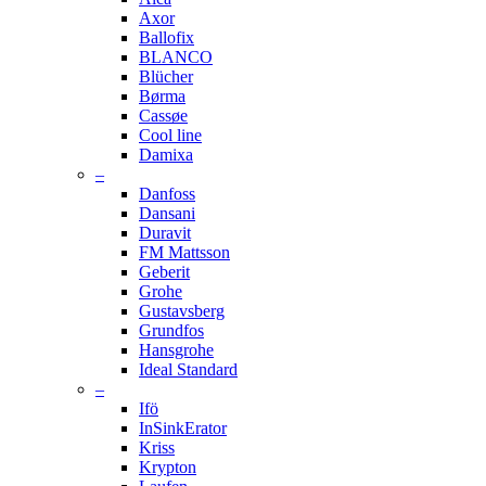
Axor
Ballofix
BLANCO
Blücher
Børma
Cassøe
Cool line
Damixa
–
Danfoss
Dansani
Duravit
FM Mattsson
Geberit
Grohe
Gustavsberg
Grundfos
Hansgrohe
Ideal Standard
–
Ifö
InSinkErator
Kriss
Krypton