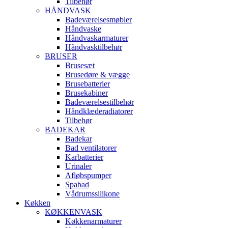
Tilbehør
HÅNDVASK
Badeværelsesmøbler
Håndvaske
Håndvaskarmaturer
Håndvasktilbehør
BRUSER
Brusesæt
Brusedøre & vægge
Brusebatterier
Brusekabiner
Badeværelsestilbehør
Håndklæderadiatorer
Tilbehør
BADEKAR
Badekar
Bad ventilatorer
Karbatterier
Urinaler
Afløbspumper
Spabad
Vådrumssilikone
Køkken
KØKKENVASK
Køkkenarmaturer