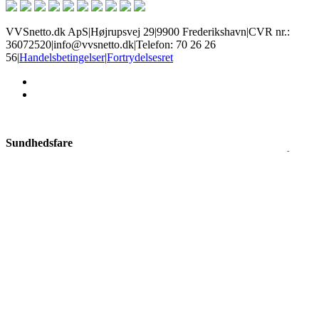
VVSnetto.dk ApS
|
Højrupsvej 29
|
9900 Frederikshavn
|
CVR nr.:
36072520
|
info@vvsnetto.dk
|
Telefon: 70 26 26
56
|
Handelsbetingelser
|
Fortrydelsesret
facebook
youtube
Sundhedsfare
Produkter med dette mærke kan give slem irritation i øjne og på hud,
allergisk hudreaktion, luftvejsirritation, samt sløvhed eller
svimmelhed. Brug øjenbeskyttelse og handsker alt efter risiko, og
sørg for god ventilation.
Ætsende
Disse kemikalier kan ætse hud og kan give alvorlige øjenskader.
Nogle produkter kan endda ætse metal. Undgå hud- og øjenkontakt
ved at bruge korrekte handsker og øjenbeskyttelse.
×