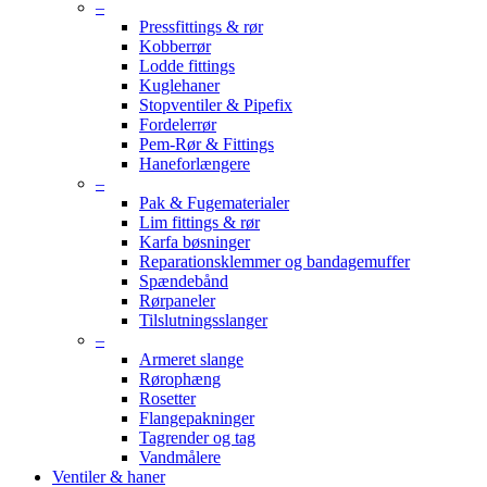
–
Pressfittings & rør
Kobberrør
Lodde fittings
Kuglehaner
Stopventiler & Pipefix
Fordelerrør
Pem-Rør & Fittings
Haneforlængere
–
Pak & Fugematerialer
Lim fittings & rør
Karfa bøsninger
Reparationsklemmer og bandagemuffer
Spændebånd
Rørpaneler
Tilslutningsslanger
–
Armeret slange
Rørophæng
Rosetter
Flangepakninger
Tagrender og tag
Vandmålere
Ventiler & haner