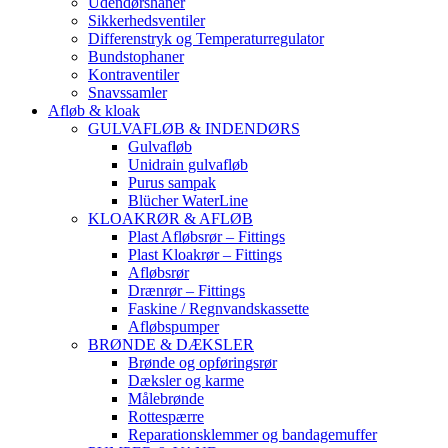
Udendørshaner
Sikkerhedsventiler
Differenstryk og Temperaturregulator
Bundstophaner
Kontraventiler
Snavssamler
Afløb & kloak
GULVAFLØB & INDENDØRS
Gulvafløb
Unidrain gulvafløb
Purus sampak
Blücher WaterLine
KLOAKRØR & AFLØB
Plast Afløbsrør – Fittings
Plast Kloakrør – Fittings
Afløbsrør
Drænrør – Fittings
Faskine / Regnvandskassette
Afløbspumper
BRØNDE & DÆKSLER
Brønde og opføringsrør
Dæksler og karme
Målebrønde
Rottespærre
Reparationsklemmer og bandagemuffer