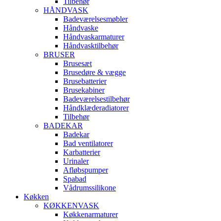
Tilbehør
HÅNDVASK
Badeværelsesmøbler
Håndvaske
Håndvaskarmaturer
Håndvasktilbehør
BRUSER
Brusesæt
Brusedøre & vægge
Brusebatterier
Brusekabiner
Badeværelsestilbehør
Håndklæderadiatorer
Tilbehør
BADEKAR
Badekar
Bad ventilatorer
Karbatterier
Urinaler
Afløbspumper
Spabad
Vådrumssilikone
Køkken
KØKKENVASK
Køkkenarmaturer