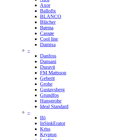
Axor
Ballofix
BLANCO
Blücher
Børma
Cassøe
Cool line
Damixa
–
Danfoss
Dansani
Duravit
FM Mattsson
Geberit
Grohe
Gustavsberg
Grundfos
Hansgrohe
Ideal Standard
–
Ifö
InSinkErator
Kriss
Krypton