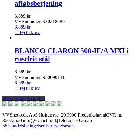
afløbsbetjening
3.889
kr.
VVSnummer: 930218689
3.889
kr.
Tilføj til kurv
BLANCO CLARON 500-IF/A MXI i
rustfrit stål
6.389
kr.
VVSnummer: 930090131
6.389
kr.
Tilføj til kurv
Share
Share
Share
Share
Pin
VVSnetto.dk ApS
|
Højrupsvej 29
|
9900 Frederikshavn
|
CVR nr.:
36072520
|
info@vvsnetto.dk
|
Telefon: 70 26 26
56
|
Handelsbetingelser
|
Fortrydelsesret
facebook