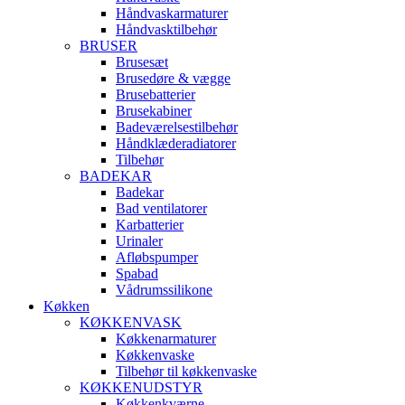
Håndvaskarmaturer
Håndvasktilbehør
BRUSER
Brusesæt
Brusedøre & vægge
Brusebatterier
Brusekabiner
Badeværelsestilbehør
Håndklæderadiatorer
Tilbehør
BADEKAR
Badekar
Bad ventilatorer
Karbatterier
Urinaler
Afløbspumper
Spabad
Vådrumssilikone
Køkken
KØKKENVASK
Køkkenarmaturer
Køkkenvaske
Tilbehør til køkkenvaske
KØKKENUDSTYR
Køkkenkværne