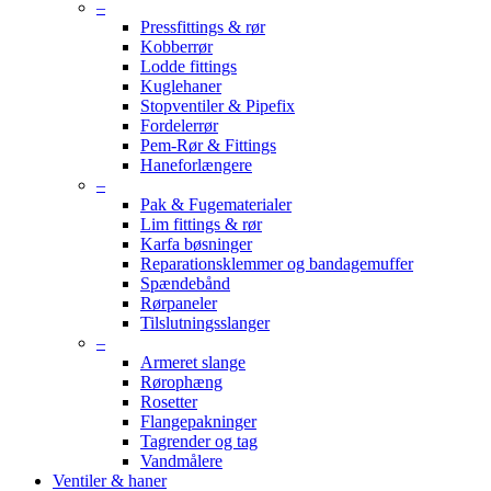
–
Pressfittings & rør
Kobberrør
Lodde fittings
Kuglehaner
Stopventiler & Pipefix
Fordelerrør
Pem-Rør & Fittings
Haneforlængere
–
Pak & Fugematerialer
Lim fittings & rør
Karfa bøsninger
Reparationsklemmer og bandagemuffer
Spændebånd
Rørpaneler
Tilslutningsslanger
–
Armeret slange
Rørophæng
Rosetter
Flangepakninger
Tagrender og tag
Vandmålere
Ventiler & haner