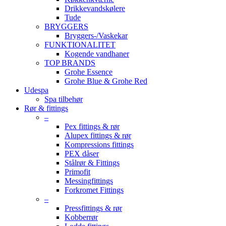
Drikkevandskølere
Tude
BRYGGERS
Bryggers-/Vaskekar
FUNKTIONALITET
Kogende vandhaner
TOP BRANDS
Grohe Essence
Grohe Blue & Grohe Red
Udespa
Spa tilbehør
Rør & fittings
–
Pex fittings & rør
Alupex fittings & rør
Kompressions fittings
PEX dåser
Stålrør & Fittings
Primofit
Messingfittings
Forkromet Fittings
–
Pressfittings & rør
Kobberrør