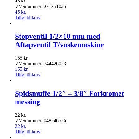
45
kr.
VVSnummer: 271351025
45
kr.
Tilføj til kurv
Stopventil 1/2×10 mm med
Aftapventil T/vaskemaskine
155
kr.
VVSnummer: 744426023
155
kr.
Tilføj til kurv
Spidsmuffe 1/2″ – 3/8″ Forkromet
messing
22
kr.
VVSnummer: 048246526
22
kr.
Tilføj til kurv