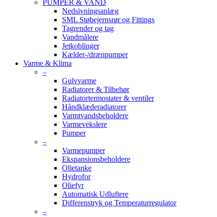
PUMPER & VAND
Nedsivningsanlæg
SML Støbejernsrør og Fittings
Tagrender og tag
Vandmålere
Jetkoblinger
Kælder-/drænpumper
Varme & Klima
–
Gulvvarme
Radiatorer & Tilbehør
Radiatortermostater & ventiler
Håndklæderadiatorer
Varmtvandsbeholdere
Varmevekslere
Pumper
–
Varmepumper
Ekspansionsbeholdere
Olietanke
Hydrofor
Oliefyr
Automatisk Udluftere
Differenstryk og Temperaturregulator
–