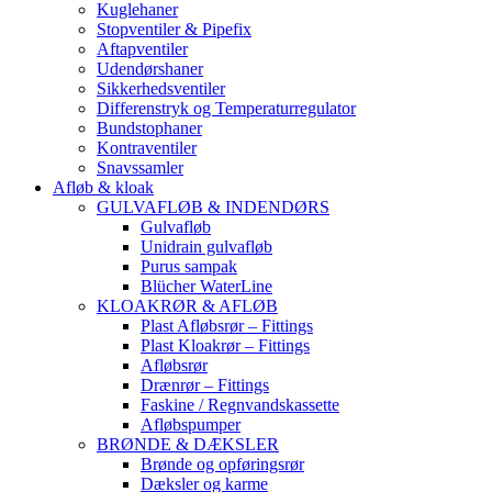
Kuglehaner
Stopventiler & Pipefix
Aftapventiler
Udendørshaner
Sikkerhedsventiler
Differenstryk og Temperaturregulator
Bundstophaner
Kontraventiler
Snavssamler
Afløb & kloak
GULVAFLØB & INDENDØRS
Gulvafløb
Unidrain gulvafløb
Purus sampak
Blücher WaterLine
KLOAKRØR & AFLØB
Plast Afløbsrør – Fittings
Plast Kloakrør – Fittings
Afløbsrør
Drænrør – Fittings
Faskine / Regnvandskassette
Afløbspumper
BRØNDE & DÆKSLER
Brønde og opføringsrør
Dæksler og karme