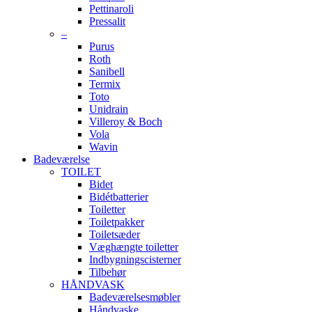
Pettinaroli
Pressalit
–
Purus
Roth
Sanibell
Termix
Toto
Unidrain
Villeroy & Boch
Vola
Wavin
Badeværelse
TOILET
Bidet
Bidétbatterier
Toiletter
Toiletpakker
Toiletsæder
Væghængte toiletter
Indbygningscisterner
Tilbehør
HÅNDVASK
Badeværelsesmøbler
Håndvaske