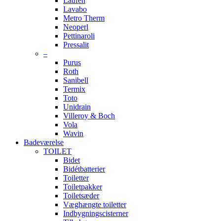
Laufen
Lavabo
Metro Therm
Neoperl
Pettinaroli
Pressalit
–
Purus
Roth
Sanibell
Termix
Toto
Unidrain
Villeroy & Boch
Vola
Wavin
Badeværelse
TOILET
Bidet
Bidétbatterier
Toiletter
Toiletpakker
Toiletsæder
Væghængte toiletter
Indbygningscisterner