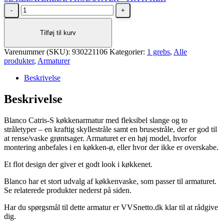
BLANCO
CATRIS-
S
Tilføj til kurv
krom
køkkenarmatur
Varenummer (SKU):
antal
930221106
Kategorier:
1 grebs
,
Alle
produkter
,
Armaturer
Beskrivelse
Beskrivelse
Blanco Catris-S køkkenarmatur med fleksibel slange og to
stråletyper – en kraftig skyllestråle samt en brusestråle, der er god til
at rense/vaske grøntsager. Armaturet er en høj model, hvorfor
montering anbefales i en køkken-ø, eller hvor der ikke er overskabe.
Et flot design der giver et godt look i køkkenet.
Blanco har et stort udvalg af køkkenvaske, som passer til armaturet.
Se relaterede produkter nederst på siden.
Har du spørgsmål til dette armatur er VVSnetto.dk klar til at rådgive
dig.