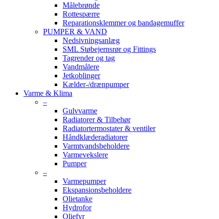
Målebrønde
Rottespærre
Reparationsklemmer og bandagemuffer
PUMPER & VAND
Nedsivningsanlæg
SML Støbejernsrør og Fittings
Tagrender og tag
Vandmålere
Jetkoblinger
Kælder-/drænpumper
Varme & Klima
–
Gulvvarme
Radiatorer & Tilbehør
Radiatortermostater & ventiler
Håndklæderadiatorer
Varmtvandsbeholdere
Varmevekslere
Pumper
–
Varmepumper
Ekspansionsbeholdere
Olietanke
Hydrofor
Oliefyr