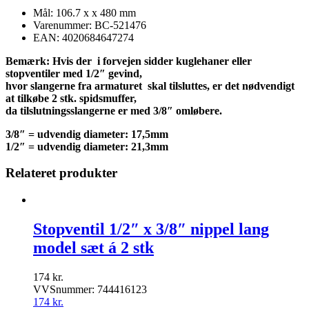
Mål: 106.7 x x 480 mm
Varenummer: BC-521476
EAN: 4020684647274
Bemærk: Hvis der i forvejen sidder kuglehaner eller
stopventiler med 1/2″ gevind,
hvor slangerne fra armaturet skal tilsluttes, er det nødvendigt
at tilkøbe 2 stk. spidsmuffer,
da tilslutningsslangerne er med 3/8″ omløbere.
3/8″ = udvendig diameter: 17,5mm
1/2″ = udvendig diameter: 21,3mm
Relateret produkter
Stopventil 1/2″ x 3/8″ nippel lang
model sæt á 2 stk
174
kr.
VVSnummer: 744416123
174
kr.