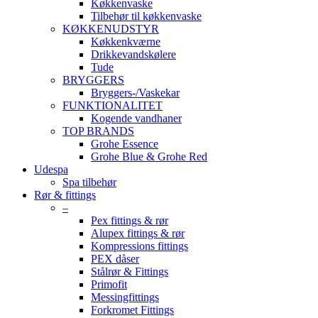
Køkkenvaske
Tilbehør til køkkenvaske
KØKKENUDSTYR
Køkkenkværne
Drikkevandskølere
Tude
BRYGGERS
Bryggers-/Vaskekar
FUNKTIONALITET
Kogende vandhaner
TOP BRANDS
Grohe Essence
Grohe Blue & Grohe Red
Udespa
Spa tilbehør
Rør & fittings
–
Pex fittings & rør
Alupex fittings & rør
Kompressions fittings
PEX dåser
Stålrør & Fittings
Primofit
Messingfittings
Forkromet Fittings