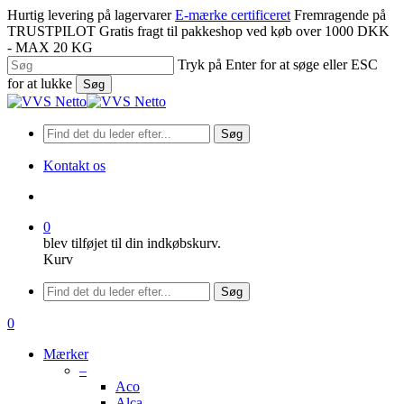
Spring
Hurtig levering på lagervarer
E-mærke certificeret
Fremragende på
til
TRUSTPILOT
Gratis fragt til pakkeshop ved køb over 1000 DKK
hovedindhold
- MAX 20 KG
Tryk på Enter for at søge eller ESC
for at lukke
Søg
Luk
søgning
Søg
Kontakt os
søge
0
blev tilføjet til din indkøbskurv.
Kurv
Menu
Søg
søge
0
Menu
Mærker
–
Aco
Alca