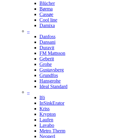
Blücher
Børma
Cassøe
Cool line
Damixa
–
Danfoss
Dansani
Duravit
FM Mattsson
Geberit
Grohe
Gustavsberg
Grundfos
Hansgrohe
Ideal Standard
–
Ifö
InSinkErator
Kriss
Krypton
Laufen
Lavabo
Metro Therm
Neoperl