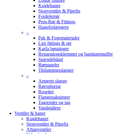
Lodde fittings
Kuglehaner
Stopventiler & Pipefix
Fordelerrør
Pem-Rør & Fittings
Haneforlængere
–
Pak & Fugematerialer
Lim fittings & rør
Karfa bøsninger
Reparationsklemmer og bandagemuffer
Spændebånd
Rørpaneler
Tilslutningsslanger
–
Armeret slange
Rørophæng
Rosetter
Flangepakninger
Tagrender og tag
Vandmålere
Ventiler & haner
Kuglehaner
Stopventiler & Pipefix
Aftapventiler