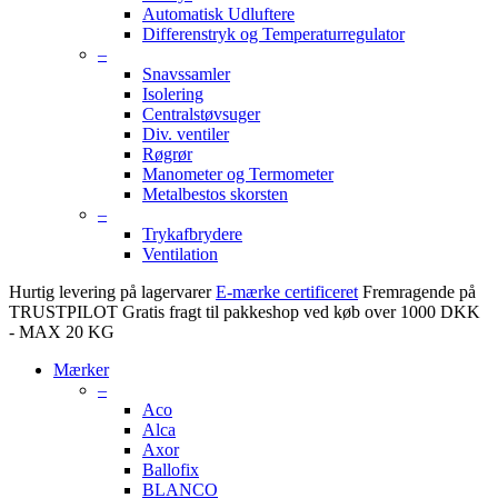
Automatisk Udluftere
Differenstryk og Temperaturregulator
–
Snavssamler
Isolering
Centralstøvsuger
Div. ventiler
Røgrør
Manometer og Termometer
Metalbestos skorsten
–
Trykafbrydere
Ventilation
Hurtig levering på lagervarer
E-mærke certificeret
Fremragende på
TRUSTPILOT
Gratis fragt til pakkeshop ved køb over 1000 DKK
- MAX 20 KG
Mærker
–
Aco
Alca
Axor
Ballofix
BLANCO