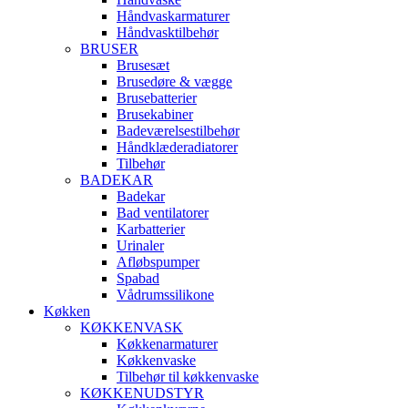
Håndvaskarmaturer
Håndvasktilbehør
BRUSER
Brusesæt
Brusedøre & vægge
Brusebatterier
Brusekabiner
Badeværelsestilbehør
Håndklæderadiatorer
Tilbehør
BADEKAR
Badekar
Bad ventilatorer
Karbatterier
Urinaler
Afløbspumper
Spabad
Vådrumssilikone
Køkken
KØKKENVASK
Køkkenarmaturer
Køkkenvaske
Tilbehør til køkkenvaske
KØKKENUDSTYR