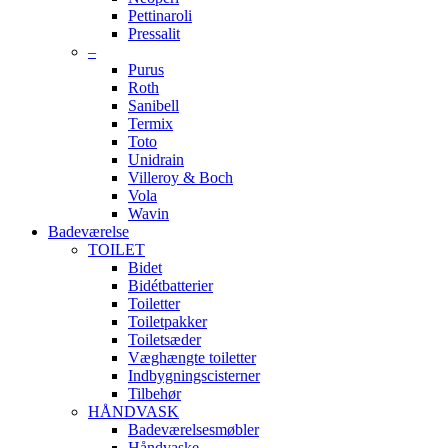
Pettinaroli
Pressalit
–
Purus
Roth
Sanibell
Termix
Toto
Unidrain
Villeroy & Boch
Vola
Wavin
Badeværelse
TOILET
Bidet
Bidétbatterier
Toiletter
Toiletpakker
Toiletsæder
Væghængte toiletter
Indbygningscisterner
Tilbehør
HÅNDVASK
Badeværelsesmøbler
Håndvaske