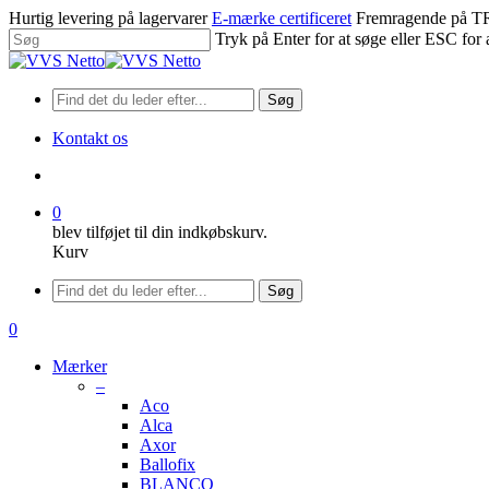
Spring
Hurtig levering på lagervarer
E-mærke certificeret
Fremragende på
til
Tryk på Enter for at søge eller ESC for 
hovedindhold
Luk
søgning
Søg
Kontakt os
søge
0
blev tilføjet til din indkøbskurv.
Kurv
Menu
Søg
søge
0
Menu
Mærker
–
Aco
Alca
Axor
Ballofix
BLANCO