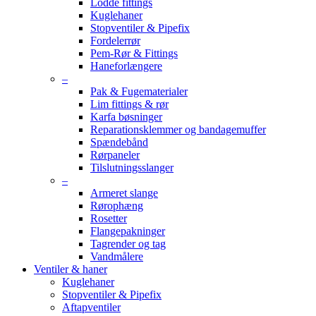
Lodde fittings
Kuglehaner
Stopventiler & Pipefix
Fordelerrør
Pem-Rør & Fittings
Haneforlængere
–
Pak & Fugematerialer
Lim fittings & rør
Karfa bøsninger
Reparationsklemmer og bandagemuffer
Spændebånd
Rørpaneler
Tilslutningsslanger
–
Armeret slange
Rørophæng
Rosetter
Flangepakninger
Tagrender og tag
Vandmålere
Ventiler & haner
Kuglehaner
Stopventiler & Pipefix
Aftapventiler