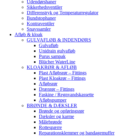
Udendørshaner
Sikkerhedsventiler
Differenstryk og Temperaturregulator
Bundstophaner
Kontraventiler
Snavssamler
Afløb & kloak
GULVAFLØB & INDENDØRS
Gulvafløb
Unidrain gulvafløb
Purus sampak
Blücher WaterLine
KLOAKRØR & AFLØB
Plast Afløbsrør – Fittings
Plast Kloakrør – Fittings
Afløbsrør
Drænrør – Fittings
Faskine / Regnvandskassette
Afløbspumper
BRØNDE & DÆKSLER
Brønde og opføringsrør
Dæksler og karme
Målebrønde
Rottespærre
Reparationsklemmer og bandagemuffer