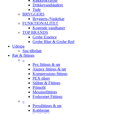
Køkkenkværne
Drikkevandskølere
Tude
BRYGGERS
Bryggers-/Vaskekar
FUNKTIONALITET
Kogende vandhaner
TOP BRANDS
Grohe Essence
Grohe Blue & Grohe Red
Udespa
Spa tilbehør
Rør & fittings
–
Pex fittings & rør
Alupex fittings & rør
Kompressions fittings
PEX dåser
Stålrør & Fittings
Primofit
Messingfittings
Forkromet Fittings
–
Pressfittings & rør
Kobberrør