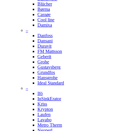
Blücher
Børma
Cassøe
Cool line
Damixa
–
Danfoss
Dansani
Duravit
FM Mattsson
Geberit
Grohe
Gustavsberg
Grundfos
Hansgrohe
Ideal Standard
–
Ifö
InSinkErator
Kriss
Krypton
Laufen
Lavabo
Metro Therm
Neoperl