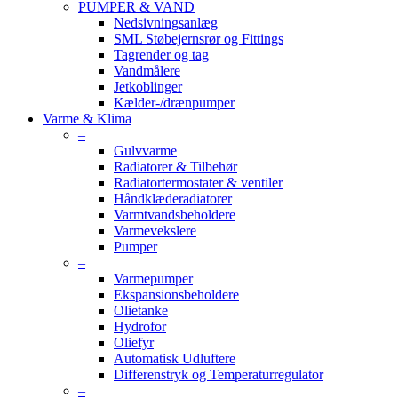
PUMPER & VAND
Nedsivningsanlæg
SML Støbejernsrør og Fittings
Tagrender og tag
Vandmålere
Jetkoblinger
Kælder-/drænpumper
Varme & Klima
–
Gulvvarme
Radiatorer & Tilbehør
Radiatortermostater & ventiler
Håndklæderadiatorer
Varmtvandsbeholdere
Varmevekslere
Pumper
–
Varmepumper
Ekspansionsbeholdere
Olietanke
Hydrofor
Oliefyr
Automatisk Udluftere
Differenstryk og Temperaturregulator
–