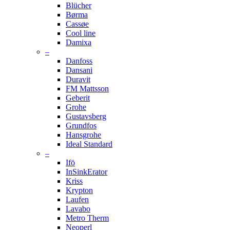
Blücher
Børma
Cassøe
Cool line
Damixa
–
Danfoss
Dansani
Duravit
FM Mattsson
Geberit
Grohe
Gustavsberg
Grundfos
Hansgrohe
Ideal Standard
–
Ifö
InSinkErator
Kriss
Krypton
Laufen
Lavabo
Metro Therm
Neoperl