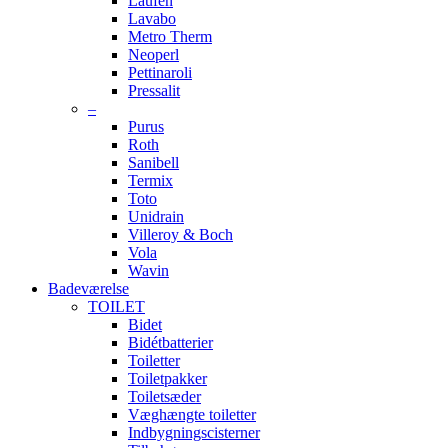
Laufen
Lavabo
Metro Therm
Neoperl
Pettinaroli
Pressalit
–
Purus
Roth
Sanibell
Termix
Toto
Unidrain
Villeroy & Boch
Vola
Wavin
Badeværelse
TOILET
Bidet
Bidétbatterier
Toiletter
Toiletpakker
Toiletsæder
Væghængte toiletter
Indbygningscisterner