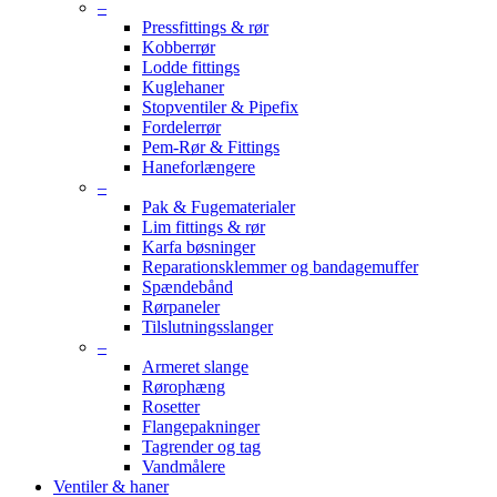
–
Pressfittings & rør
Kobberrør
Lodde fittings
Kuglehaner
Stopventiler & Pipefix
Fordelerrør
Pem-Rør & Fittings
Haneforlængere
–
Pak & Fugematerialer
Lim fittings & rør
Karfa bøsninger
Reparationsklemmer og bandagemuffer
Spændebånd
Rørpaneler
Tilslutningsslanger
–
Armeret slange
Rørophæng
Rosetter
Flangepakninger
Tagrender og tag
Vandmålere
Ventiler & haner