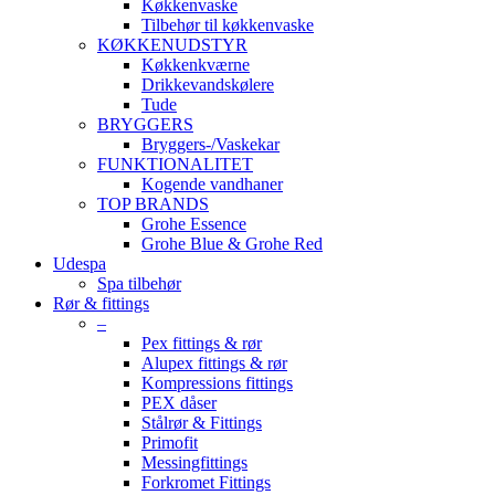
Køkkenvaske
Tilbehør til køkkenvaske
KØKKENUDSTYR
Køkkenkværne
Drikkevandskølere
Tude
BRYGGERS
Bryggers-/Vaskekar
FUNKTIONALITET
Kogende vandhaner
TOP BRANDS
Grohe Essence
Grohe Blue & Grohe Red
Udespa
Spa tilbehør
Rør & fittings
–
Pex fittings & rør
Alupex fittings & rør
Kompressions fittings
PEX dåser
Stålrør & Fittings
Primofit
Messingfittings
Forkromet Fittings