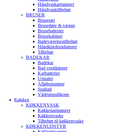
Håndvaskarmaturer
Håndvasktilbehør
BRUSER
Brusesæt
Brusedøre & vægge
Brusebatterier
Brusekabiner
Badeværelsestilbehør
Håndklæderadiatorer
Tilbehør
BADEKAR
Badekar
Bad ventilatorer
Karbatterier
Urinaler
Afløbspumper
Spabad
Vådrumssilikone
Køkken
KØKKENVASK
Køkkenarmaturer
Køkkenvaske
Tilbehør til køkkenvaske
KØKKENUDSTYR
Køkkenkværne