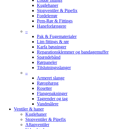
Lodde fittings
Kuglehaner
Stopventiler & Pipefix
Fordelerrør
Pem-Rør & Fittings
Haneforlængere
–
Pak & Fugematerialer
Lim fittings & rør
Karfa bøsninger
Reparationsklemmer og bandagemuffer
Spændebånd
Rørpaneler
Tilslutningsslanger
–
Armeret slange
Rørophæng
Rosetter
Flangepakninger
Tagrender og tag
Vandmålere
Ventiler & haner
Kuglehaner
Stopventiler & Pipefix
Aftapventiler