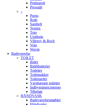
Pettinaroli
Pressalit
–
Purus
Roth
Sanibell
Termix
Toto
Unidrain
Villeroy & Boch
Vola
Wavin
Badeværelse
TOILET
Bidet
Bidétbatterier
Toiletter
Toiletpakker
Toiletsæder
Væghængte toiletter
Indbygningscisterner
Tilbehør
HÅNDVASK
Badeværelsesmøbler
Håndvaske