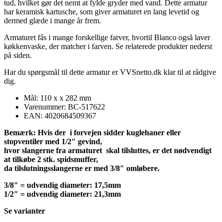
tud, hvilket gør det nemt at fylde gryder med vand. Dette armatur
har keramisk kartusche, som giver armaturet en lang levetid og
dermed glæde i mange år frem.
Armaturet fås i mange forskellige farver, hvortil Blanco også laver
køkkenvaske, der matcher i farven. Se relaterede produkter nederst
på siden.
Har du spørgsmål til dette armatur er VVSnetto.dk klar til at rådgive
dig.
Mål: 110 x x 282 mm
Varenummer: BC-517622
EAN: 4020684509367
Bemærk: Hvis der i forvejen sidder kuglehaner eller
stopventiler med 1/2″ gevind,
hvor slangerne fra armaturet skal tilsluttes, er det nødvendigt
at tilkøbe 2 stk. spidsmuffer,
da tilslutningsslangerne er med 3/8″ omløbere.
3/8″ = udvendig diameter: 17,5mm
1/2″ = udvendig diameter: 21,3mm
Se varianter