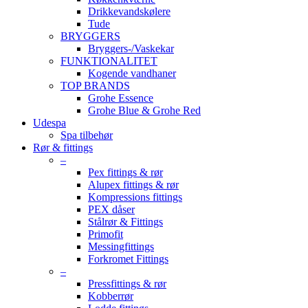
Drikkevandskølere
Tude
BRYGGERS
Bryggers-/Vaskekar
FUNKTIONALITET
Kogende vandhaner
TOP BRANDS
Grohe Essence
Grohe Blue & Grohe Red
Udespa
Spa tilbehør
Rør & fittings
–
Pex fittings & rør
Alupex fittings & rør
Kompressions fittings
PEX dåser
Stålrør & Fittings
Primofit
Messingfittings
Forkromet Fittings
–
Pressfittings & rør
Kobberrør