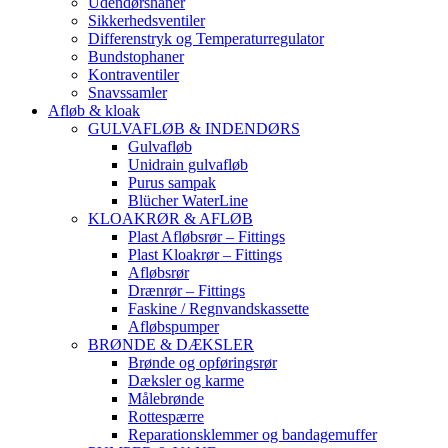
Udendørshaner
Sikkerhedsventiler
Differenstryk og Temperaturregulator
Bundstophaner
Kontraventiler
Snavssamler
Afløb & kloak
GULVAFLØB & INDENDØRS
Gulvafløb
Unidrain gulvafløb
Purus sampak
Blücher WaterLine
KLOAKRØR & AFLØB
Plast Afløbsrør – Fittings
Plast Kloakrør – Fittings
Afløbsrør
Drænrør – Fittings
Faskine / Regnvandskassette
Afløbspumper
BRØNDE & DÆKSLER
Brønde og opføringsrør
Dæksler og karme
Målebrønde
Rottespærre
Reparationsklemmer og bandagemuffer