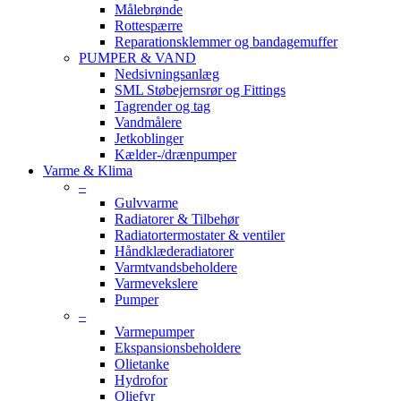
Målebrønde
Rottespærre
Reparationsklemmer og bandagemuffer
PUMPER & VAND
Nedsivningsanlæg
SML Støbejernsrør og Fittings
Tagrender og tag
Vandmålere
Jetkoblinger
Kælder-/drænpumper
Varme & Klima
–
Gulvvarme
Radiatorer & Tilbehør
Radiatortermostater & ventiler
Håndklæderadiatorer
Varmtvandsbeholdere
Varmevekslere
Pumper
–
Varmepumper
Ekspansionsbeholdere
Olietanke
Hydrofor
Oliefyr