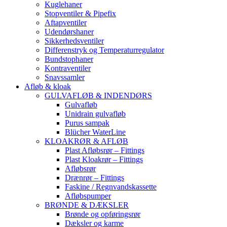
Kuglehaner
Stopventiler & Pipefix
Aftapventiler
Udendørshaner
Sikkerhedsventiler
Differenstryk og Temperaturregulator
Bundstophaner
Kontraventiler
Snavssamler
Afløb & kloak
GULVAFLØB & INDENDØRS
Gulvafløb
Unidrain gulvafløb
Purus sampak
Blücher WaterLine
KLOAKRØR & AFLØB
Plast Afløbsrør – Fittings
Plast Kloakrør – Fittings
Afløbsrør
Drænrør – Fittings
Faskine / Regnvandskassette
Afløbspumper
BRØNDE & DÆKSLER
Brønde og opføringsrør
Dæksler og karme