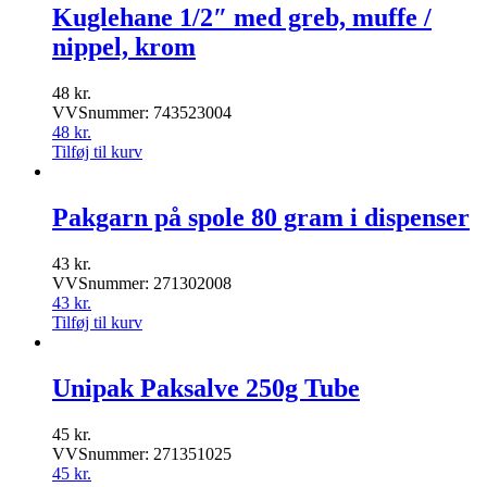
Kuglehane 1/2″ med greb, muffe /
nippel, krom
48
kr.
VVSnummer: 743523004
48
kr.
Tilføj til kurv
Pakgarn på spole 80 gram i dispenser
43
kr.
VVSnummer: 271302008
43
kr.
Tilføj til kurv
Unipak Paksalve 250g Tube
45
kr.
VVSnummer: 271351025
45
kr.