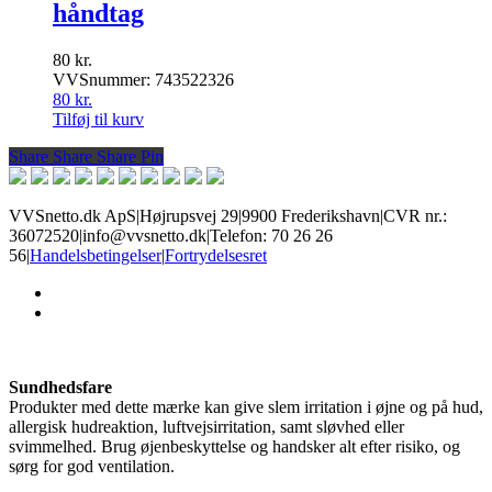
håndtag
80
kr.
VVSnummer: 743522326
80
kr.
Tilføj til kurv
Share
Share
Share
Share
Pin
VVSnetto.dk ApS
|
Højrupsvej 29
|
9900 Frederikshavn
|
CVR nr.:
36072520
|
info@vvsnetto.dk
|
Telefon: 70 26 26
56
|
Handelsbetingelser
|
Fortrydelsesret
facebook
youtube
Sundhedsfare
Produkter med dette mærke kan give slem irritation i øjne og på hud,
allergisk hudreaktion, luftvejsirritation, samt sløvhed eller
svimmelhed. Brug øjenbeskyttelse og handsker alt efter risiko, og
sørg for god ventilation.