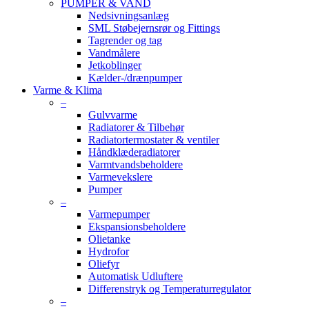
PUMPER & VAND
Nedsivningsanlæg
SML Støbejernsrør og Fittings
Tagrender og tag
Vandmålere
Jetkoblinger
Kælder-/drænpumper
Varme & Klima
–
Gulvvarme
Radiatorer & Tilbehør
Radiatortermostater & ventiler
Håndklæderadiatorer
Varmtvandsbeholdere
Varmevekslere
Pumper
–
Varmepumper
Ekspansionsbeholdere
Olietanke
Hydrofor
Oliefyr
Automatisk Udluftere
Differenstryk og Temperaturregulator
–