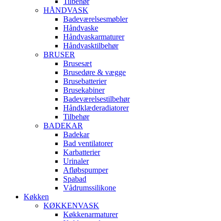
Tilbehør
HÅNDVASK
Badeværelsesmøbler
Håndvaske
Håndvaskarmaturer
Håndvasktilbehør
BRUSER
Brusesæt
Brusedøre & vægge
Brusebatterier
Brusekabiner
Badeværelsestilbehør
Håndklæderadiatorer
Tilbehør
BADEKAR
Badekar
Bad ventilatorer
Karbatterier
Urinaler
Afløbspumper
Spabad
Vådrumssilikone
Køkken
KØKKENVASK
Køkkenarmaturer