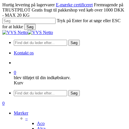
Spring
Hurtig levering på lagervarer
E-mærke certificeret
Fremragende på
til
TRUSTPILOT
Gratis fragt til pakkeshop ved køb over 1000 DKK
hovedindhold
- MAX 20 KG
Tryk på Enter for at søge eller ESC
for at lukke
Søg
Luk
søgning
Søg
Kontakt os
søge
0
blev tilføjet til din indkøbskurv.
Kurv
Menu
Søg
søge
0
Menu
Mærker
–
Aco
Alca