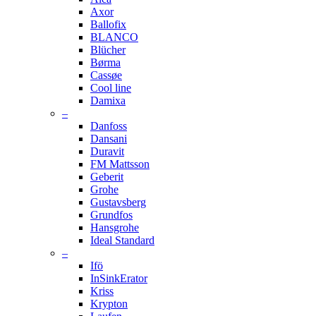
Axor
Ballofix
BLANCO
Blücher
Børma
Cassøe
Cool line
Damixa
–
Danfoss
Dansani
Duravit
FM Mattsson
Geberit
Grohe
Gustavsberg
Grundfos
Hansgrohe
Ideal Standard
–
Ifö
InSinkErator
Kriss
Krypton