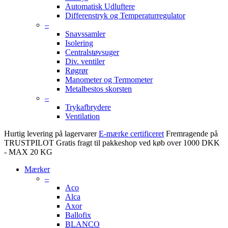
Automatisk Udluftere
Differenstryk og Temperaturregulator
–
Snavssamler
Isolering
Centralstøvsuger
Div. ventiler
Røgrør
Manometer og Termometer
Metalbestos skorsten
–
Trykafbrydere
Ventilation
Hurtig levering på lagervarer
E-mærke certificeret
Fremragende på
TRUSTPILOT
Gratis fragt til pakkeshop ved køb over 1000 DKK
- MAX 20 KG
Mærker
–
Aco
Alca
Axor
Ballofix
BLANCO