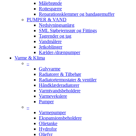
Målebrønde
Rottespærre
Reparationsklemmer og bandagemuffer
PUMPER & VAND
Nedsivningsanlæg
SML Støbejernsrør og Fittings
Tagrender og tag
Vandmålere
Jetkoblinger
Kælder-/drænpumper
Varme & Klima
–
Gulvvarme
Radiatorer & Tilbehør
Radiatortermostater & ventiler
Håndklæderadiatorer
Varmtvandsbeholdere
Varmevekslere
Pumper
–
Varmepumper
Ekspansionsbeholdere
Olietanke
Hydrofor
Oliefyr