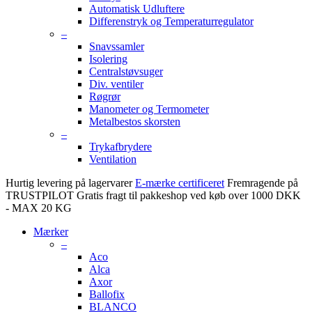
Automatisk Udluftere
Differenstryk og Temperaturregulator
–
Snavssamler
Isolering
Centralstøvsuger
Div. ventiler
Røgrør
Manometer og Termometer
Metalbestos skorsten
–
Trykafbrydere
Ventilation
Hurtig levering på lagervarer
E-mærke certificeret
Fremragende på
TRUSTPILOT
Gratis fragt til pakkeshop ved køb over 1000 DKK
- MAX 20 KG
Mærker
–
Aco
Alca
Axor
Ballofix
BLANCO