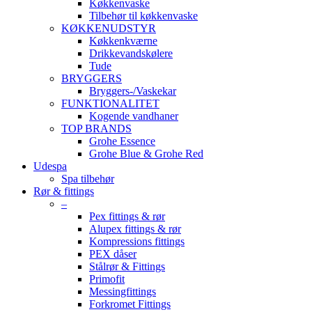
Køkkenvaske
Tilbehør til køkkenvaske
KØKKENUDSTYR
Køkkenkværne
Drikkevandskølere
Tude
BRYGGERS
Bryggers-/Vaskekar
FUNKTIONALITET
Kogende vandhaner
TOP BRANDS
Grohe Essence
Grohe Blue & Grohe Red
Udespa
Spa tilbehør
Rør & fittings
–
Pex fittings & rør
Alupex fittings & rør
Kompressions fittings
PEX dåser
Stålrør & Fittings
Primofit
Messingfittings
Forkromet Fittings