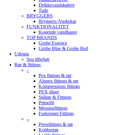
Drikkevandskølere
Tude
BRYGGERS
Bryggers-/Vaskekar
FUNKTIONALITET
Kogende vandhaner
TOP BRANDS
Grohe Essence
Grohe Blue & Grohe Red
Udespa
Spa tilbehør
Rør & fittings
–
Pex fittings & rør
Alupex fittings & rør
Kompressions fittings
PEX dåser
Stålrør & Fittings
Primofit
Messingfittings
Forkromet Fittings
–
Pressfittings & rør
Kobberrør