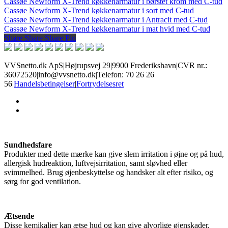
Cassøe Newform X-Trend køkkenarmatur i børstet krom med C-tud
Cassøe Newform X-Trend køkkenarmatur i sort med C-tud
Cassøe Newform X-Trend køkkenarmatur i Antracit med C-tud
Cassøe Newform X-Trend køkkenarmatur i mat hvid med C-tud
Share
Share
Share
Share
Pin
VVSnetto.dk ApS
|
Højrupsvej 29
|
9900 Frederikshavn
|
CVR nr.:
36072520
|
info@vvsnetto.dk
|
Telefon: 70 26 26
56
|
Handelsbetingelser
|
Fortrydelsesret
facebook
youtube
Sundhedsfare
Produkter med dette mærke kan give slem irritation i øjne og på hud,
allergisk hudreaktion, luftvejsirritation, samt sløvhed eller
svimmelhed. Brug øjenbeskyttelse og handsker alt efter risiko, og
sørg for god ventilation.
Ætsende
Disse kemikalier kan ætse hud og kan give alvorlige øjenskader.