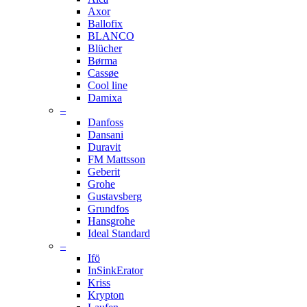
Axor
Ballofix
BLANCO
Blücher
Børma
Cassøe
Cool line
Damixa
–
Danfoss
Dansani
Duravit
FM Mattsson
Geberit
Grohe
Gustavsberg
Grundfos
Hansgrohe
Ideal Standard
–
Ifö
InSinkErator
Kriss
Krypton