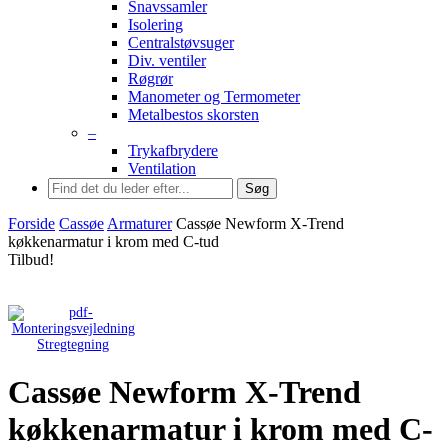
Snavssamler
Isolering
Centralstøvsuger
Div. ventiler
Røgrør
Manometer og Termometer
Metalbestos skorsten
–
Trykafbrydere
Ventilation
Søg
Forside
Cassøe
Armaturer
Cassøe Newform X-Trend
køkkenarmatur i krom med C-tud
Tilbud!
Stregtegning
Cassøe Newform X-Trend
køkkenarmatur i krom med C-