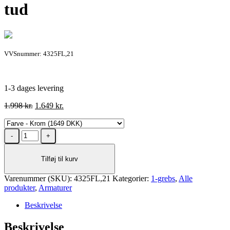
tud
VVSnummer: 4325FL,21
1-3 dages levering
Den
Den
1.998
kr.
1.649
kr.
oprindelige
aktuelle
pris
pris
Cassøe
var:
er:
Newform
1.998 kr..
1.649 kr..
X-
Tilføj til kurv
Trend
køkkenarmatur
Varenummer (SKU):
i
4325FL,21
Kategorier:
1-grebs
,
Alle
produkter
krom
,
Armaturer
med
Beskrivelse
C-
tud
Beskrivelse
antal