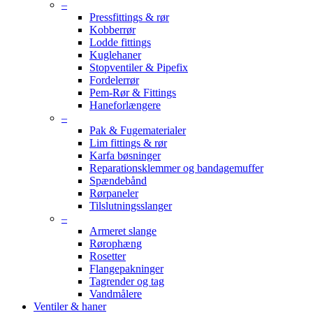
–
Pressfittings & rør
Kobberrør
Lodde fittings
Kuglehaner
Stopventiler & Pipefix
Fordelerrør
Pem-Rør & Fittings
Haneforlængere
–
Pak & Fugematerialer
Lim fittings & rør
Karfa bøsninger
Reparationsklemmer og bandagemuffer
Spændebånd
Rørpaneler
Tilslutningsslanger
–
Armeret slange
Rørophæng
Rosetter
Flangepakninger
Tagrender og tag
Vandmålere
Ventiler & haner