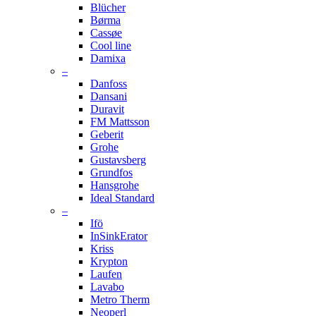
Blücher
Børma
Cassøe
Cool line
Damixa
–
Danfoss
Dansani
Duravit
FM Mattsson
Geberit
Grohe
Gustavsberg
Grundfos
Hansgrohe
Ideal Standard
–
Ifö
InSinkErator
Kriss
Krypton
Laufen
Lavabo
Metro Therm
Neoperl