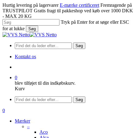
Spring
Hurtig levering på lagervarer
E-mærke certificeret
Fremragende på
til
TRUSTPILOT
Gratis fragt til pakkeshop ved køb over 1000 DKK
hovedindhold
- MAX 20 KG
Tryk på Enter for at søge eller ESC
for at lukke
Søg
Luk
søgning
Søg
Kontakt os
søge
0
blev tilføjet til din indkøbskurv.
Kurv
Menu
Søg
søge
0
Menu
Mærker
–
Aco
Alca