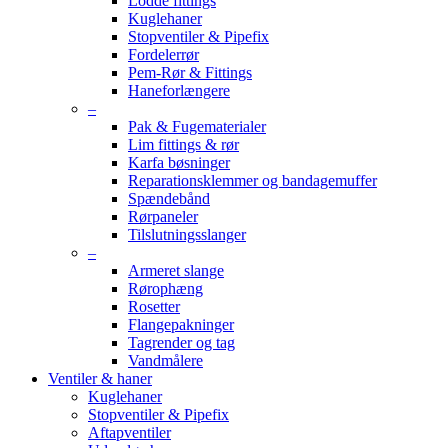
Lodde fittings
Kuglehaner
Stopventiler & Pipefix
Fordelerrør
Pem-Rør & Fittings
Haneforlængere
–
Pak & Fugematerialer
Lim fittings & rør
Karfa bøsninger
Reparationsklemmer og bandagemuffer
Spændebånd
Rørpaneler
Tilslutningsslanger
–
Armeret slange
Rørophæng
Rosetter
Flangepakninger
Tagrender og tag
Vandmålere
Ventiler & haner
Kuglehaner
Stopventiler & Pipefix
Aftapventiler