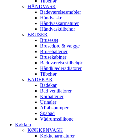
Tilbehør
HÅNDVASK
Badeværelsesmøbler
Håndvaske
Håndvaskarmaturer
Håndvasktilbehør
BRUSER
Brusesæt
Brusedøre & vægge
Brusebatterier
Brusekabiner
Badeværelsestilbehør
Håndklæderadiatorer
Tilbehør
BADEKAR
Badekar
Bad ventilatorer
Karbatterier
Urinaler
Afløbspumper
Spabad
Vådrumssilikone
Køkken
KØKKENVASK
Køkkenarmaturer