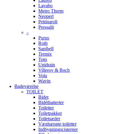
Laufen
Lavabo
Metro Therm
Neoperl
Pettinaroli
Pressalit
–
Purus
Roth
Sanibell
Termix
Toto
Unidrain
Villeroy & Boch
Vola
Wavin
Badeværelse
TOILET
Bidet
Bidétbatterier
Toiletter
Toiletpakker
Toiletsæder
Væghængte toiletter
Indbygningscisterner