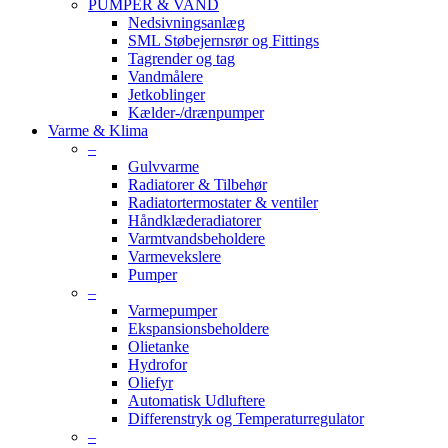
PUMPER & VAND
Nedsivningsanlæg
SML Støbejernsrør og Fittings
Tagrender og tag
Vandmålere
Jetkoblinger
Kælder-/drænpumper
Varme & Klima
–
Gulvvarme
Radiatorer & Tilbehør
Radiatortermostater & ventiler
Håndklæderadiatorer
Varmtvandsbeholdere
Varmevekslere
Pumper
–
Varmepumper
Ekspansionsbeholdere
Olietanke
Hydrofor
Oliefyr
Automatisk Udluftere
Differenstryk og Temperaturregulator
–