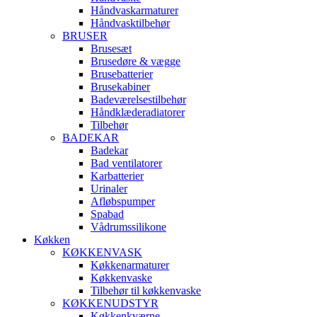
Håndvaskarmaturer
Håndvasktilbehør
BRUSER
Brusesæt
Brusedøre & vægge
Brusebatterier
Brusekabiner
Badeværelsestilbehør
Håndklæderadiatorer
Tilbehør
BADEKAR
Badekar
Bad ventilatorer
Karbatterier
Urinaler
Afløbspumper
Spabad
Vådrumssilikone
Køkken
KØKKENVASK
Køkkenarmaturer
Køkkenvaske
Tilbehør til køkkenvaske
KØKKENUDSTYR
Køkkenkværne