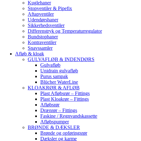
Kuglehaner
Stopventiler & Pipefix
Aftapventiler
Udendørshaner
Sikkerhedsventiler
Differenstryk og Temperaturregulator
Bundstophaner
Kontraventiler
Snavssamler
Afløb & kloak
GULVAFLØB & INDENDØRS
Gulvafløb
Unidrain gulvafløb
Purus sampak
Blücher WaterLine
KLOAKRØR & AFLØB
Plast Afløbsrør – Fittings
Plast Kloakrør – Fittings
Afløbsrør
Drænrør – Fittings
Faskine / Regnvandskassette
Afløbspumper
BRØNDE & DÆKSLER
Brønde og opføringsrør
Dæksler og karme