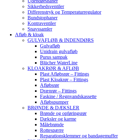
Udendørshaner
Sikkerhedsventiler
Differenstryk og Temperaturregulator
Bundstophaner
Kontraventiler
Snavssamler
Afløb & kloak
GULVAFLØB & INDENDØRS
Gulvafløb
Unidrain gulvafløb
Purus sampak
Blücher WaterLine
KLOAKRØR & AFLØB
Plast Afløbsrør – Fittings
Plast Kloakrør – Fittings
Afløbsrør
Drænrør – Fittings
Faskine / Regnvandskassette
Afløbspumper
BRØNDE & DÆKSLER
Brønde og opføringsrør
Dæksler og karme
Målebrønde
Rottespærre
Reparationsklemmer og bandagemuffer