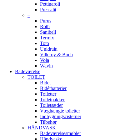
Pettinaroli
Pressalit
–
Purus
Roth
Sanibell
Termix
Toto
Unidrain
Villeroy & Boch
Vola
Wavin
Badeværelse
TOILET
Bidet
Bidétbatterier
Toiletter
Toiletpakker
Toiletsæder
Væghængte toiletter
Indbygningscisterner
Tilbehør
HÅNDVASK
Badeværelsesmøbler
Håndvaske