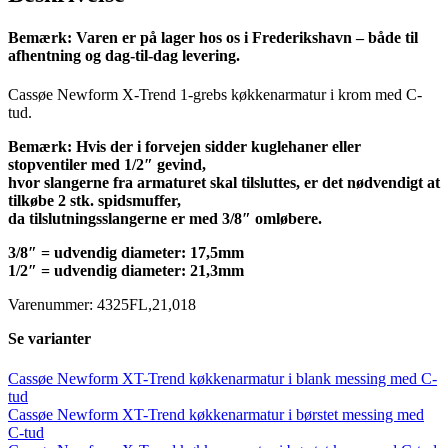
Bemærk: Varen er på lager hos os i Frederikshavn – både til
afhentning og dag-til-dag levering.
Cassøe Newform X-Trend 1-grebs køkkenarmatur i krom med C-
tud.
Bemærk: Hvis der i forvejen sidder kuglehaner eller
stopventiler med 1/2″ gevind,
hvor slangerne fra armaturet skal tilsluttes, er det nødvendigt at
tilkøbe 2 stk. spidsmuffer,
da tilslutningsslangerne er med 3/8″ omløbere.
3/8″ = udvendig diameter: 17,5mm
1/2″ = udvendig diameter: 21,3mm
Varenummer: 4325FL,21,018
Se varianter
Cassøe Newform XT-Trend køkkenarmatur i blank messing med C-
tud
Cassøe Newform XT-Trend køkkenarmatur i børstet messing med
C-tud