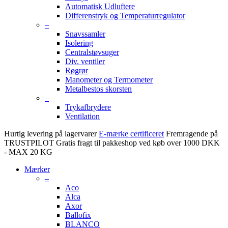
Automatisk Udluftere
Differenstryk og Temperaturregulator
–
Snavssamler
Isolering
Centralstøvsuger
Div. ventiler
Røgrør
Manometer og Termometer
Metalbestos skorsten
–
Trykafbrydere
Ventilation
Hurtig levering på lagervarer
E-mærke certificeret
Fremragende på
TRUSTPILOT
Gratis fragt til pakkeshop ved køb over 1000 DKK
- MAX 20 KG
Mærker
–
Aco
Alca
Axor
Ballofix
BLANCO