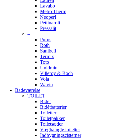
Laufen
Lavabo
Metro Therm
Neoperl
Pettinaroli
Pressalit
–
Purus
Roth
Sanibell
Termix
Toto
Unidrain
Villeroy & Boch
Vola
Wavin
Badeværelse
TOILET
Bidet
Bidétbatterier
Toiletter
Toiletpakker
Toiletsæder
Væghængte toiletter
Indbygningscisterner