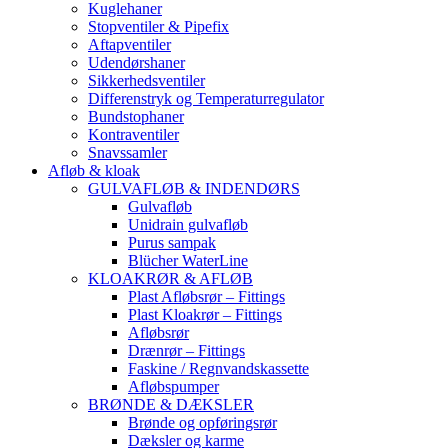
Kuglehaner
Stopventiler & Pipefix
Aftapventiler
Udendørshaner
Sikkerhedsventiler
Differenstryk og Temperaturregulator
Bundstophaner
Kontraventiler
Snavssamler
Afløb & kloak
GULVAFLØB & INDENDØRS
Gulvafløb
Unidrain gulvafløb
Purus sampak
Blücher WaterLine
KLOAKRØR & AFLØB
Plast Afløbsrør – Fittings
Plast Kloakrør – Fittings
Afløbsrør
Drænrør – Fittings
Faskine / Regnvandskassette
Afløbspumper
BRØNDE & DÆKSLER
Brønde og opføringsrør
Dæksler og karme