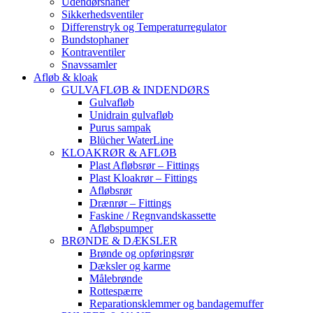
Udendørshaner
Sikkerhedsventiler
Differenstryk og Temperaturregulator
Bundstophaner
Kontraventiler
Snavssamler
Afløb & kloak
GULVAFLØB & INDENDØRS
Gulvafløb
Unidrain gulvafløb
Purus sampak
Blücher WaterLine
KLOAKRØR & AFLØB
Plast Afløbsrør – Fittings
Plast Kloakrør – Fittings
Afløbsrør
Drænrør – Fittings
Faskine / Regnvandskassette
Afløbspumper
BRØNDE & DÆKSLER
Brønde og opføringsrør
Dæksler og karme
Målebrønde
Rottespærre
Reparationsklemmer og bandagemuffer