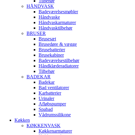
Tilbehør
HÅNDVASK
Badeværelsesmøbler
Håndvaske
Håndvaskarmaturer
Håndvasktilbehør
BRUSER
Brusesæt
Brusedøre & vægge
Brusebatterier
Brusekabiner
Badeværelsestilbehør
Håndklæderadiatorer
Tilbehør
BADEKAR
Badekar
Bad ventilatorer
Karbatterier
Urinaler
Afløbspumper
Spabad
Vådrumssilikone
Køkken
KØKKENVASK
Køkkenarmaturer