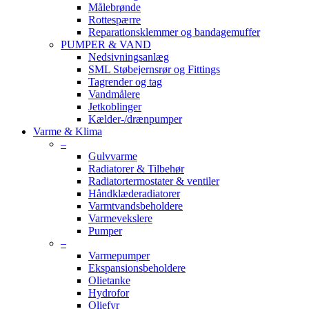
Målebrønde
Rottespærre
Reparationsklemmer og bandagemuffer
PUMPER & VAND
Nedsivningsanlæg
SML Støbejernsrør og Fittings
Tagrender og tag
Vandmålere
Jetkoblinger
Kælder-/drænpumper
Varme & Klima
–
Gulvvarme
Radiatorer & Tilbehør
Radiatortermostater & ventiler
Håndklæderadiatorer
Varmtvandsbeholdere
Varmevekslere
Pumper
–
Varmepumper
Ekspansionsbeholdere
Olietanke
Hydrofor
Oliefyr