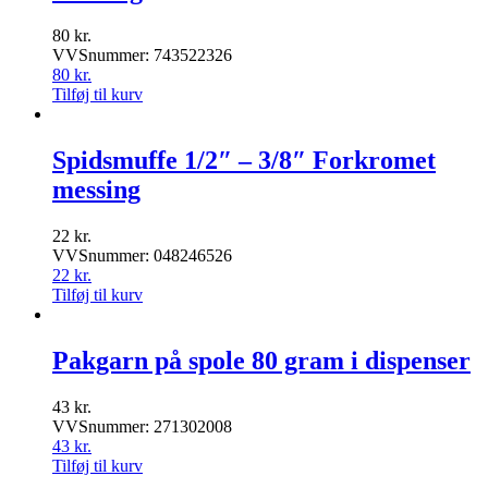
80
kr.
VVSnummer: 743522326
80
kr.
Tilføj til kurv
Spidsmuffe 1/2″ – 3/8″ Forkromet
messing
22
kr.
VVSnummer: 048246526
22
kr.
Tilføj til kurv
Pakgarn på spole 80 gram i dispenser
43
kr.
VVSnummer: 271302008
43
kr.
Tilføj til kurv