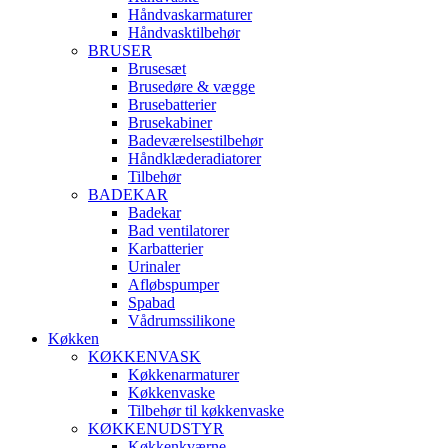
Håndvaskarmaturer
Håndvasktilbehør
BRUSER
Brusesæt
Brusedøre & vægge
Brusebatterier
Brusekabiner
Badeværelsestilbehør
Håndklæderadiatorer
Tilbehør
BADEKAR
Badekar
Bad ventilatorer
Karbatterier
Urinaler
Afløbspumper
Spabad
Vådrumssilikone
Køkken
KØKKENVASK
Køkkenarmaturer
Køkkenvaske
Tilbehør til køkkenvaske
KØKKENUDSTYR
Køkkenkværne