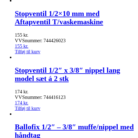
Stopventil 1/2×10 mm med
Aftapventil T/vaskemaskine
155
kr.
VVSnummer: 744426023
155
kr.
Tilføj til kurv
Stopventil 1/2″ x 3/8″ nippel lang
model sæt á 2 stk
174
kr.
VVSnummer: 744416123
174
kr.
Tilføj til kurv
Ballofix 1/2″ – 3/8″ muffe/nippel med
håndtag