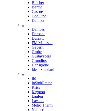
Blücher
Børma
Cassøe
Cool line
Damixa
–
Danfoss
Dansani
Duravit
FM Mattsson
Geberit
Grohe
Gustavsberg
Grundfos
Hansgrohe
Ideal Standard
–
Ifö
InSinkErator
Kriss
Krypton
Laufen
Lavabo
Metro Therm
Neoperl