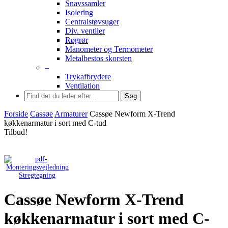
Snavssamler
Isolering
Centralstøvsuger
Div. ventiler
Røgrør
Manometer og Termometer
Metalbestos skorsten
–
Trykafbrydere
Ventilation
Søg
Forside
Cassøe
Armaturer
Cassøe Newform X-Trend
køkkenarmatur i sort med C-tud
Tilbud!
Stregtegning
Cassøe Newform X-Trend
køkkenarmatur i sort med C-