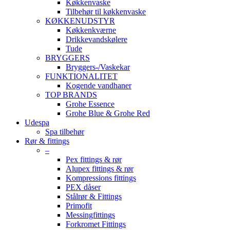
Køkkenvaske
Tilbehør til køkkenvaske
KØKKENUDSTYR
Køkkenkværne
Drikkevandskølere
Tude
BRYGGERS
Bryggers-/Vaskekar
FUNKTIONALITET
Kogende vandhaner
TOP BRANDS
Grohe Essence
Grohe Blue & Grohe Red
Udespa
Spa tilbehør
Rør & fittings
–
Pex fittings & rør
Alupex fittings & rør
Kompressions fittings
PEX dåser
Stålrør & Fittings
Primofit
Messingfittings
Forkromet Fittings