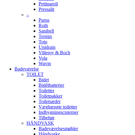
Pettinaroli
Pressalit
–
Purus
Roth
Sanibell
Termix
Toto
Unidrain
Villeroy & Boch
Vola
Wavin
Badeværelse
TOILET
Bidet
Bidétbatterier
Toiletter
Toiletpakker
Toiletsæder
Væghængte toiletter
Indbygningscisterner
Tilbehør
HÅNDVASK
Badeværelsesmøbler
Håndvaske