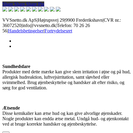
Share
Share
Share
Share
Pin
VVSnetto.dk ApS
|
Højrupsvej 29
|
9900 Frederikshavn
|
CVR nr.:
36072520
|
info@vvsnetto.dk
|
Telefon: 70 26 26
56
|
Handelsbetingelser
|
Fortrydelsesret
facebook
youtube
Sundhedsfare
Produkter med dette mærke kan give slem irritation i øjne og på hud,
allergisk hudreaktion, luftvejsirritation, samt sløvhed eller
svimmelhed. Brug øjenbeskyttelse og handsker alt efter risiko, og
sørg for god ventilation.
Ætsende
Disse kemikalier kan ætse hud og kan give alvorlige øjenskader.
Nogle produkter kan endda ætse metal. Undgå hud- og øjenkontakt
ved at bruge korrekte handsker og øjenbeskyttelse.