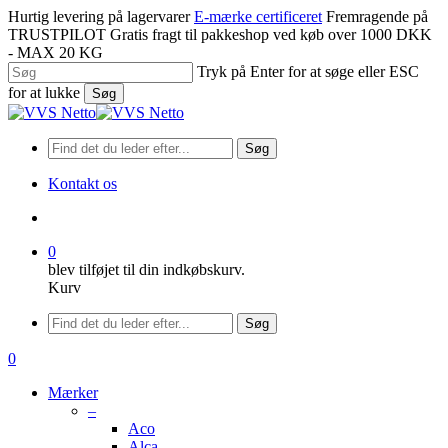
Spring
Hurtig levering på lagervarer
E-mærke certificeret
Fremragende på
til
TRUSTPILOT
Gratis fragt til pakkeshop ved køb over 1000 DKK
hovedindhold
- MAX 20 KG
Tryk på Enter for at søge eller ESC
for at lukke
Søg
Luk
søgning
Søg
Kontakt os
søge
0
blev tilføjet til din indkøbskurv.
Kurv
Menu
Søg
søge
0
Menu
Mærker
–
Aco
Alca