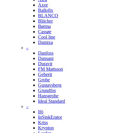
Axor
Ballofix
BLANCO
Blücher
Børma
Cassøe
Cool line
Damixa
–
Danfoss
Dansani
Duravit
FM Mattsson
Geberit
Grohe
Gustavsberg
Grundfos
Hansgrohe
Ideal Standard
–
Ifö
InSinkErator
Kriss
Krypton