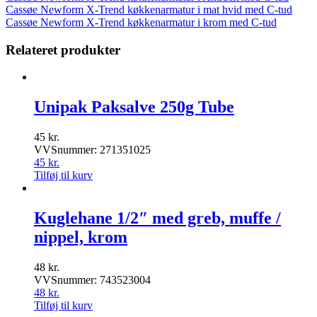
Cassøe Newform X-Trend køkkenarmatur i mat hvid med C-tud
Cassøe Newform X-Trend køkkenarmatur i krom med C-tud
Relateret produkter
Unipak Paksalve 250g Tube
45
kr.
VVSnummer: 271351025
45
kr.
Tilføj til kurv
Kuglehane 1/2″ med greb, muffe /
nippel, krom
48
kr.
VVSnummer: 743523004
48
kr.
Tilføj til kurv