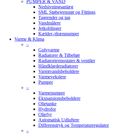
PUMPER & VAND
Nedsivningsanlæg
SML Støbejernsrør og Fittings
Tagrender og tag
Vandmålere
Jetkoblinger
Kælder-/drænpumper
Varme & Klima
–
Gulvvarme
Radiatorer & Tilbehør
Radiatortermostater & ventiler
Håndklæderadiatorer
Varmtvandsbeholdere
Varmevekslere
Pumper
–
Varmepumper
Ekspansionsbeholdere
Olietanke
Hydrofor
Oliefyr
Automatisk Udluftere
Differenstryk og Temperaturregulator
–