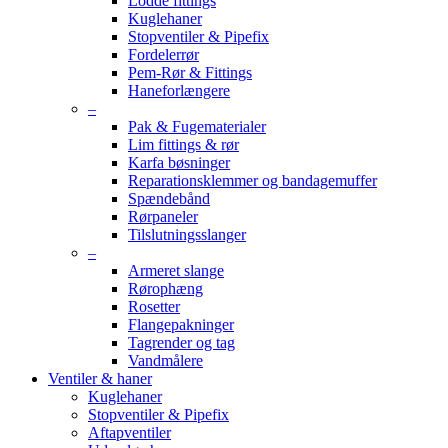
Lodde fittings
Kuglehaner
Stopventiler & Pipefix
Fordelerrør
Pem-Rør & Fittings
Haneforlængere
–
Pak & Fugematerialer
Lim fittings & rør
Karfa bøsninger
Reparationsklemmer og bandagemuffer
Spændebånd
Rørpaneler
Tilslutningsslanger
–
Armeret slange
Rørophæng
Rosetter
Flangepakninger
Tagrender og tag
Vandmålere
Ventiler & haner
Kuglehaner
Stopventiler & Pipefix
Aftapventiler