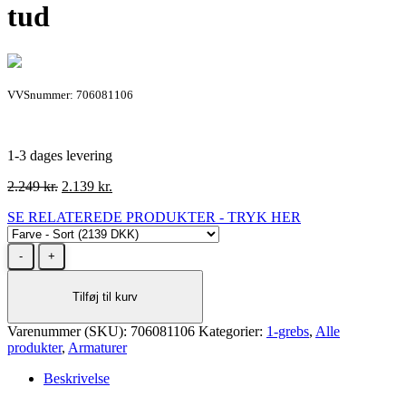
tud
VVSnummer: 706081106
1-3 dages levering
Den
Den
2.249
kr.
2.139
kr.
oprindelige
aktuelle
SE RELATEREDE PRODUKTER - TRYK HER
pris
pris
var:
er:
Cassøe
2.249 kr..
2.139 kr..
Newform
X-
Tilføj til kurv
Trend
køkkenarmatur
Varenummer (SKU):
i
706081106
Kategorier:
1-grebs
,
Alle
produkter
sort
,
Armaturer
med
Beskrivelse
C-
tud