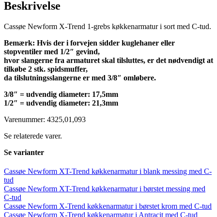
Beskrivelse
antal
Cassøe Newform X-Trend 1-grebs køkkenarmatur i sort med C-tud.
Bemærk: Hvis der i forvejen sidder kuglehaner eller
stopventiler med 1/2″ gevind,
hvor slangerne fra armaturet skal tilsluttes, er det nødvendigt at
tilkøbe 2 stk. spidsmuffer,
da tilslutningsslangerne er med 3/8″ omløbere.
3/8″ = udvendig diameter: 17,5mm
1/2″ = udvendig diameter: 21,3mm
Varenummer: 4325,01,093
Se relaterede varer.
Se varianter
Cassøe Newform XT-Trend køkkenarmatur i blank messing med C-
tud
Cassøe Newform XT-Trend køkkenarmatur i børstet messing med
C-tud
Cassøe Newform X-Trend køkkenarmatur i børstet krom med C-tud
Cassøe Newform X-Trend køkkenarmatur i Antracit med C-tud