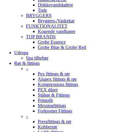
Drikkevandskølere
Tude
BRYGGERS
Bryggers-/Vaskekar
FUNKTIONALITET
Kogende vandhaner
TOP BRANDS
Grohe Essence
Grohe Blue & Grohe Red
Udespa
Spa tilbehør
Rør & fittings
–
Pex fittings & rør
Alupex fittings & rør
Kompressions fittings
PEX dåser
Stålrør & Fittings
Primofit
Messingfittings
Forkromet Fittings
–
Pressfittings & rør
Kobberrør