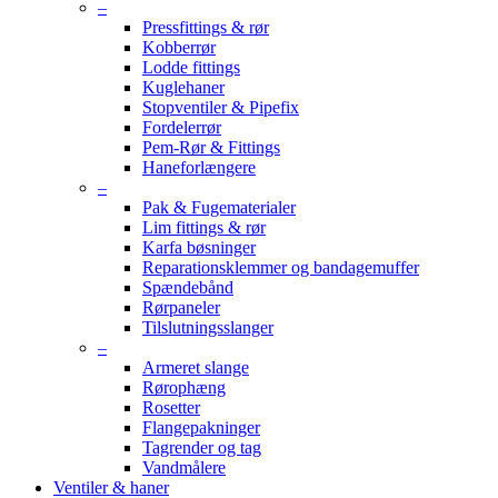
–
Pressfittings & rør
Kobberrør
Lodde fittings
Kuglehaner
Stopventiler & Pipefix
Fordelerrør
Pem-Rør & Fittings
Haneforlængere
–
Pak & Fugematerialer
Lim fittings & rør
Karfa bøsninger
Reparationsklemmer og bandagemuffer
Spændebånd
Rørpaneler
Tilslutningsslanger
–
Armeret slange
Rørophæng
Rosetter
Flangepakninger
Tagrender og tag
Vandmålere
Ventiler & haner