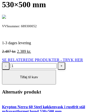
530×500 mm
VVSnummer: 689300052
1-3 dages levering
Den
Den
2.487
kr.
2.389
kr.
oprindelige
aktuelle
SE RELATEREDE PRODUKTER - TRYK HER
pris
pris
Lavabo
var:
er:
Kubus
2.487 kr..
2.389 kr..
520
Tilføj til kurv
soft
stålvask
med
kurveventil
Alternativ produkt
530x500
mm
antal
Krypton Nerra 60 Steel køkkenvask i rustfrit stål
m/kuvertformet bund 530×500 mm