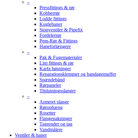
–
Pressfittings & rør
Kobberrør
Lodde fittings
Kuglehaner
Stopventiler & Pipefix
Fordelerrør
Pem-Rør & Fittings
Haneforlængere
–
Pak & Fugematerialer
Lim fittings & rør
Karfa bøsninger
Reparationsklemmer og bandagemuffer
Spændebånd
Rørpaneler
Tilslutningsslanger
–
Armeret slange
Rørophæng
Rosetter
Flangepakninger
Tagrender og tag
Vandmålere
Ventiler & haner