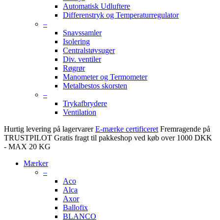
Automatisk Udluftere
Differenstryk og Temperaturregulator
–
Snavssamler
Isolering
Centralstøvsuger
Div. ventiler
Røgrør
Manometer og Termometer
Metalbestos skorsten
–
Trykafbrydere
Ventilation
Hurtig levering på lagervarer
E-mærke certificeret
Fremragende på
TRUSTPILOT
Gratis fragt til pakkeshop ved køb over 1000 DKK
- MAX 20 KG
Mærker
–
Aco
Alca
Axor
Ballofix
BLANCO