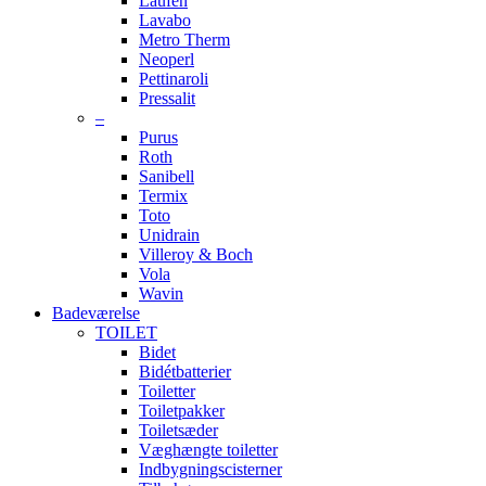
Laufen
Lavabo
Metro Therm
Neoperl
Pettinaroli
Pressalit
–
Purus
Roth
Sanibell
Termix
Toto
Unidrain
Villeroy & Boch
Vola
Wavin
Badeværelse
TOILET
Bidet
Bidétbatterier
Toiletter
Toiletpakker
Toiletsæder
Væghængte toiletter
Indbygningscisterner