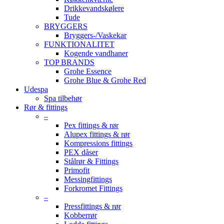
Drikkevandskølere
Tude
BRYGGERS
Bryggers-/Vaskekar
FUNKTIONALITET
Kogende vandhaner
TOP BRANDS
Grohe Essence
Grohe Blue & Grohe Red
Udespa
Spa tilbehør
Rør & fittings
–
Pex fittings & rør
Alupex fittings & rør
Kompressions fittings
PEX dåser
Stålrør & Fittings
Primofit
Messingfittings
Forkromet Fittings
–
Pressfittings & rør
Kobberrør