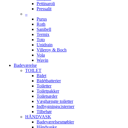
Pettinaroli
Pressalit
–
Purus
Roth
Sanibell
Termix
Toto
Unidrain
Villeroy & Boch
Vola
Wavin
Badeværelse
TOILET
Bidet
Bidétbatterier
Toiletter
Toiletpakker
Toiletsæder
Væghængte toiletter
Indbygningscisterner
Tilbehør
HÅNDVASK
Badeværelsesmøbler
Håndvaske