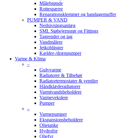
Målebrønde
Rottespærre
Reparationsklemmer og bandagemuffer
PUMPER & VAND
Nedsivningsanlæg
SML Støbejernsrør og Fittings
Tagrender og tag
Vandmålere
Jetkoblinger
Kælder-/drænpumper
Varme & Klima
–
Gulvvarme
Radiatorer & Tilbehør
Radiatortermostater & ventiler
Håndklæderadiatorer
Varmtvandsbeholdere
Varmevekslere
Pumper
–
Varmepumper
Ekspansionsbeholdere
Olietanke
Hydrofor
Oliefyr