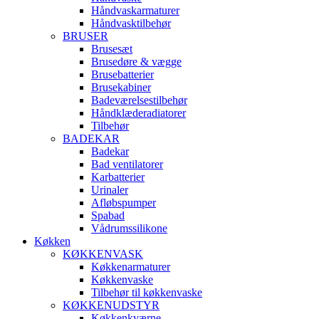
Håndvaskarmaturer
Håndvasktilbehør
BRUSER
Brusesæt
Brusedøre & vægge
Brusebatterier
Brusekabiner
Badeværelsestilbehør
Håndklæderadiatorer
Tilbehør
BADEKAR
Badekar
Bad ventilatorer
Karbatterier
Urinaler
Afløbspumper
Spabad
Vådrumssilikone
Køkken
KØKKENVASK
Køkkenarmaturer
Køkkenvaske
Tilbehør til køkkenvaske
KØKKENUDSTYR
Køkkenkværne