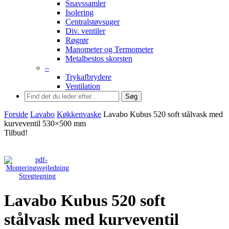
Snavssamler
Isolering
Centralstøvsuger
Div. ventiler
Røgrør
Manometer og Termometer
Metalbestos skorsten
–
Trykafbrydere
Ventilation
Søg
Forside
Lavabo
Køkkenvaske
Lavabo Kubus 520 soft stålvask med
kurveventil 530×500 mm
Tilbud!
Stregtegning
Lavabo Kubus 520 soft
stålvask med kurveventil