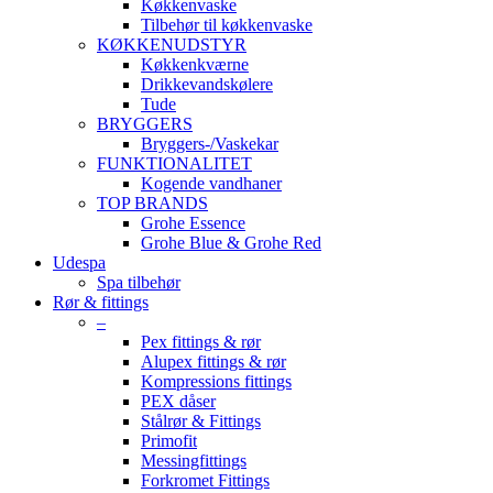
Køkkenvaske
Tilbehør til køkkenvaske
KØKKENUDSTYR
Køkkenkværne
Drikkevandskølere
Tude
BRYGGERS
Bryggers-/Vaskekar
FUNKTIONALITET
Kogende vandhaner
TOP BRANDS
Grohe Essence
Grohe Blue & Grohe Red
Udespa
Spa tilbehør
Rør & fittings
–
Pex fittings & rør
Alupex fittings & rør
Kompressions fittings
PEX dåser
Stålrør & Fittings
Primofit
Messingfittings
Forkromet Fittings