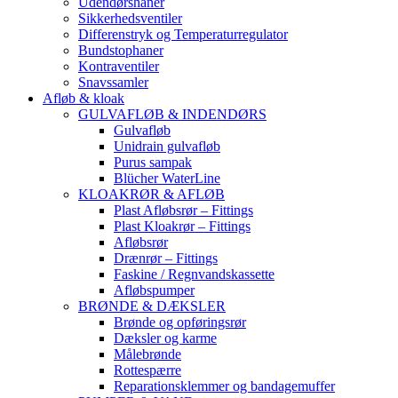
Udendørshaner
Sikkerhedsventiler
Differenstryk og Temperaturregulator
Bundstophaner
Kontraventiler
Snavssamler
Afløb & kloak
GULVAFLØB & INDENDØRS
Gulvafløb
Unidrain gulvafløb
Purus sampak
Blücher WaterLine
KLOAKRØR & AFLØB
Plast Afløbsrør – Fittings
Plast Kloakrør – Fittings
Afløbsrør
Drænrør – Fittings
Faskine / Regnvandskassette
Afløbspumper
BRØNDE & DÆKSLER
Brønde og opføringsrør
Dæksler og karme
Målebrønde
Rottespærre
Reparationsklemmer og bandagemuffer