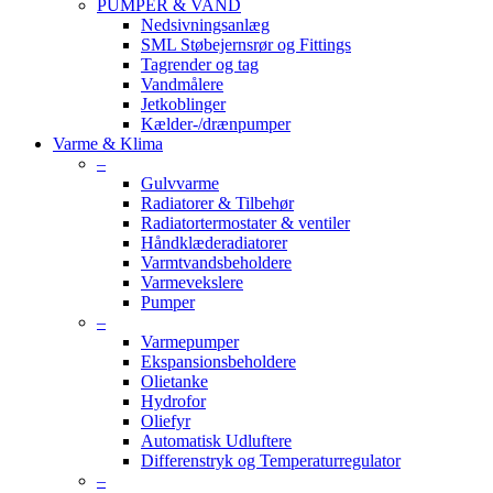
PUMPER & VAND
Nedsivningsanlæg
SML Støbejernsrør og Fittings
Tagrender og tag
Vandmålere
Jetkoblinger
Kælder-/drænpumper
Varme & Klima
–
Gulvvarme
Radiatorer & Tilbehør
Radiatortermostater & ventiler
Håndklæderadiatorer
Varmtvandsbeholdere
Varmevekslere
Pumper
–
Varmepumper
Ekspansionsbeholdere
Olietanke
Hydrofor
Oliefyr
Automatisk Udluftere
Differenstryk og Temperaturregulator
–