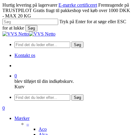
Spring
Hurtig levering på lagervarer
E-mærke certificeret
Fremragende på
til
TRUSTPILOT
Gratis fragt til pakkeshop ved køb over 1000 DKK
hovedindhold
- MAX 20 KG
Tryk på Enter for at søge eller ESC
for at lukke
Søg
Luk
søgning
Søg
Kontakt os
søge
0
blev tilføjet til din indkøbskurv.
Kurv
Menu
Søg
søge
0
Menu
Mærker
–
Aco
Alca