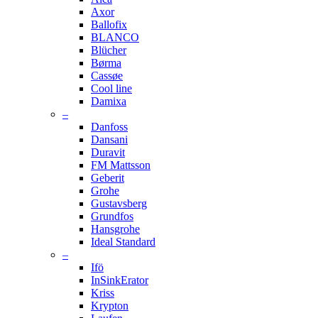
Axor
Ballofix
BLANCO
Blücher
Børma
Cassøe
Cool line
Damixa
–
Danfoss
Dansani
Duravit
FM Mattsson
Geberit
Grohe
Gustavsberg
Grundfos
Hansgrohe
Ideal Standard
–
Ifö
InSinkErator
Kriss
Krypton