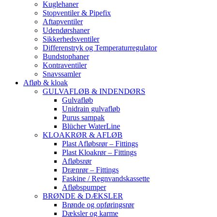
Kuglehaner
Stopventiler & Pipefix
Aftapventiler
Udendørshaner
Sikkerhedsventiler
Differenstryk og Temperaturregulator
Bundstophaner
Kontraventiler
Snavssamler
Afløb & kloak
GULVAFLØB & INDENDØRS
Gulvafløb
Unidrain gulvafløb
Purus sampak
Blücher WaterLine
KLOAKRØR & AFLØB
Plast Afløbsrør – Fittings
Plast Kloakrør – Fittings
Afløbsrør
Drænrør – Fittings
Faskine / Regnvandskassette
Afløbspumper
BRØNDE & DÆKSLER
Brønde og opføringsrør
Dæksler og karme