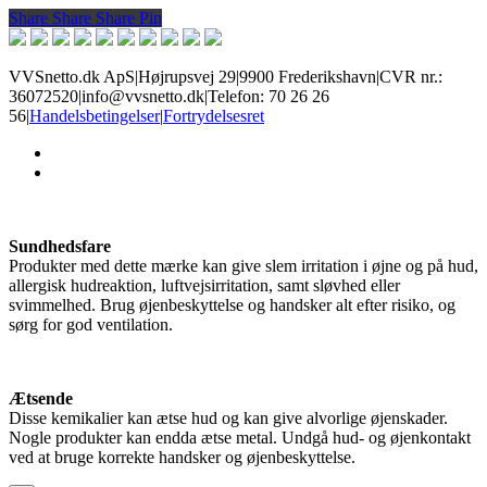
Share
Share
Share
Share
Pin
VVSnetto.dk ApS
|
Højrupsvej 29
|
9900 Frederikshavn
|
CVR nr.:
36072520
|
info@vvsnetto.dk
|
Telefon: 70 26 26
56
|
Handelsbetingelser
|
Fortrydelsesret
facebook
youtube
Sundhedsfare
Produkter med dette mærke kan give slem irritation i øjne og på hud,
allergisk hudreaktion, luftvejsirritation, samt sløvhed eller
svimmelhed. Brug øjenbeskyttelse og handsker alt efter risiko, og
sørg for god ventilation.
Ætsende
Disse kemikalier kan ætse hud og kan give alvorlige øjenskader.
Nogle produkter kan endda ætse metal. Undgå hud- og øjenkontakt
ved at bruge korrekte handsker og øjenbeskyttelse.