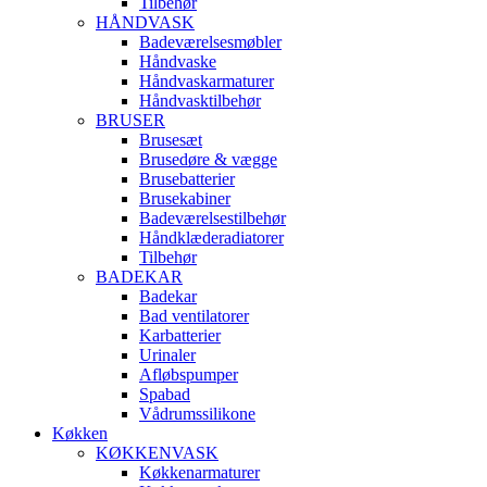
Tilbehør
HÅNDVASK
Badeværelsesmøbler
Håndvaske
Håndvaskarmaturer
Håndvasktilbehør
BRUSER
Brusesæt
Brusedøre & vægge
Brusebatterier
Brusekabiner
Badeværelsestilbehør
Håndklæderadiatorer
Tilbehør
BADEKAR
Badekar
Bad ventilatorer
Karbatterier
Urinaler
Afløbspumper
Spabad
Vådrumssilikone
Køkken
KØKKENVASK
Køkkenarmaturer