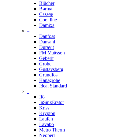
Blücher
Børma
Cassøe
Cool line
Damixa
–
Danfoss
Dansani
Duravit
FM Mattsson
Geberit
Grohe
Gustavsberg
Grundfos
Hansgrohe
Ideal Standard
–
Ifö
InSinkErator
Kriss
Krypton
Laufen
Lavabo
Metro Therm
Neoperl