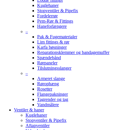
Lodde fittings
Kuglehaner
Stopventiler & Pipefix
Fordelerrør
Pem-Rør & Fittings
Haneforlængere
–
Pak & Fugematerialer
Lim fittings & rør
Karfa bøsninger
Reparationsklemmer og bandagemuffer
Spændebånd
Rørpaneler
Tilslutningsslanger
–
Armeret slange
Rørophæng
Rosetter
Flangepakninger
Tagrender og tag
Vandmålere
Ventiler & haner
Kuglehaner
Stopventiler & Pipefix
Aftapventiler