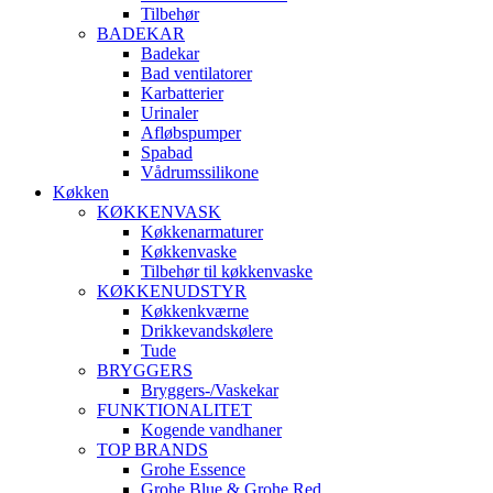
Tilbehør
BADEKAR
Badekar
Bad ventilatorer
Karbatterier
Urinaler
Afløbspumper
Spabad
Vådrumssilikone
Køkken
KØKKENVASK
Køkkenarmaturer
Køkkenvaske
Tilbehør til køkkenvaske
KØKKENUDSTYR
Køkkenkværne
Drikkevandskølere
Tude
BRYGGERS
Bryggers-/Vaskekar
FUNKTIONALITET
Kogende vandhaner
TOP BRANDS
Grohe Essence
Grohe Blue & Grohe Red