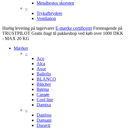
Metalbestos skorsten
–
Trykafbrydere
Ventilation
Hurtig levering på lagervarer
E-mærke certificeret
Fremragende på
TRUSTPILOT
Gratis fragt til pakkeshop ved køb over 1000 DKK
- MAX 20 KG
Mærker
–
Aco
Alca
Axor
Ballofix
BLANCO
Blücher
Børma
Cassøe
Cool line
Damixa
–
Danfoss
Dansani
Duravit