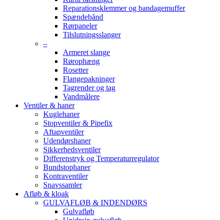
Reparationsklemmer og bandagemuffer
Spændebånd
Rørpaneler
Tilslutningsslanger
–
Armeret slange
Rørophæng
Rosetter
Flangepakninger
Tagrender og tag
Vandmålere
Ventiler & haner
Kuglehaner
Stopventiler & Pipefix
Aftapventiler
Udendørshaner
Sikkerhedsventiler
Differenstryk og Temperaturregulator
Bundstophaner
Kontraventiler
Snavssamler
Afløb & kloak
GULVAFLØB & INDENDØRS
Gulvafløb