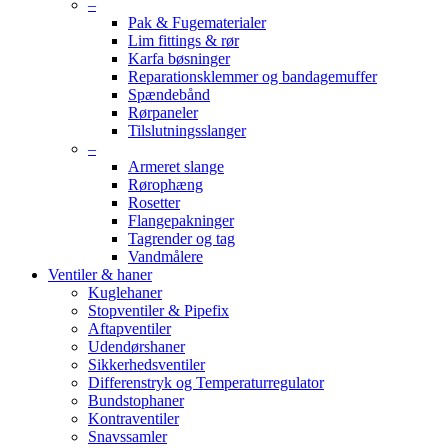
–
Pak & Fugematerialer
Lim fittings & rør
Karfa bøsninger
Reparationsklemmer og bandagemuffer
Spændebånd
Rørpaneler
Tilslutningsslanger
–
Armeret slange
Rørophæng
Rosetter
Flangepakninger
Tagrender og tag
Vandmålere
Ventiler & haner
Kuglehaner
Stopventiler & Pipefix
Aftapventiler
Udendørshaner
Sikkerhedsventiler
Differenstryk og Temperaturregulator
Bundstophaner
Kontraventiler
Snavssamler