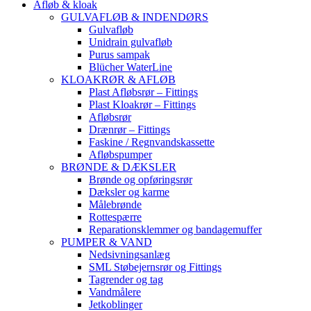
Afløb & kloak
GULVAFLØB & INDENDØRS
Gulvafløb
Unidrain gulvafløb
Purus sampak
Blücher WaterLine
KLOAKRØR & AFLØB
Plast Afløbsrør – Fittings
Plast Kloakrør – Fittings
Afløbsrør
Drænrør – Fittings
Faskine / Regnvandskassette
Afløbspumper
BRØNDE & DÆKSLER
Brønde og opføringsrør
Dæksler og karme
Målebrønde
Rottespærre
Reparationsklemmer og bandagemuffer
PUMPER & VAND
Nedsivningsanlæg
SML Støbejernsrør og Fittings
Tagrender og tag
Vandmålere
Jetkoblinger