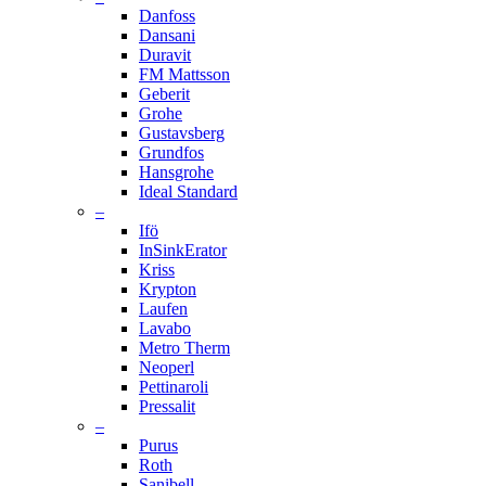
Danfoss
Dansani
Duravit
FM Mattsson
Geberit
Grohe
Gustavsberg
Grundfos
Hansgrohe
Ideal Standard
–
Ifö
InSinkErator
Kriss
Krypton
Laufen
Lavabo
Metro Therm
Neoperl
Pettinaroli
Pressalit
–
Purus
Roth
Sanibell