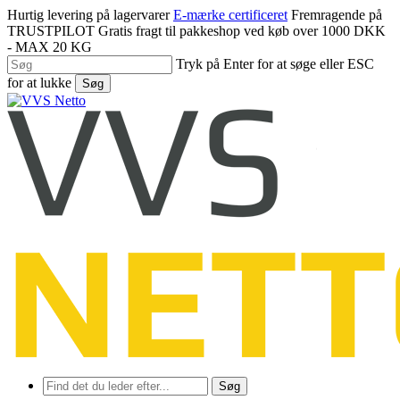
Spring
Hurtig levering på lagervarer
E-mærke certificeret
Fremragende på
til
TRUSTPILOT
Gratis fragt til pakkeshop ved køb over 1000 DKK
hovedindhold
- MAX 20 KG
Tryk på Enter for at søge eller ESC
for at lukke
Søg
Luk
søgning
Søg