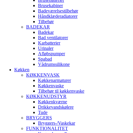
Brusebatterier
Brusekabiner
Badeværelsestilbehør
Håndklæderadiatorer
Tilbehør
BADEKAR
Badekar
Bad ventilatorer
Karbatterier
Urinaler
Afløbspumper
Spabad
Vådrumssilikone
Køkken
KØKKENVASK
Køkkenarmaturer
Køkkenvaske
Tilbehør til køkkenvaske
KØKKENUDSTYR
Køkkenkværne
Drikkevandskølere
Tude
BRYGGERS
Bryggers-/Vaskekar
FUNKTIONALITET