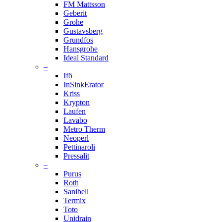
FM Mattsson
Geberit
Grohe
Gustavsberg
Grundfos
Hansgrohe
Ideal Standard
–
Ifö
InSinkErator
Kriss
Krypton
Laufen
Lavabo
Metro Therm
Neoperl
Pettinaroli
Pressalit
–
Purus
Roth
Sanibell
Termix
Toto
Unidrain