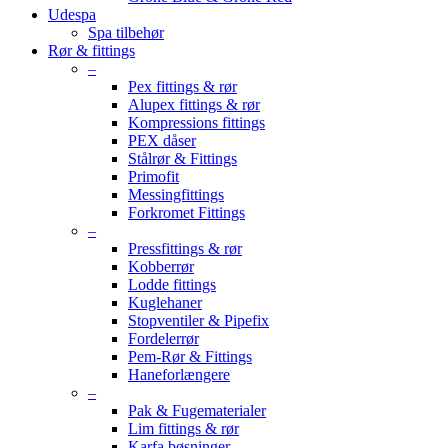
Udespa
Spa tilbehør
Rør & fittings
–
Pex fittings & rør
Alupex fittings & rør
Kompressions fittings
PEX dåser
Stålrør & Fittings
Primofit
Messingfittings
Forkromet Fittings
–
Pressfittings & rør
Kobberrør
Lodde fittings
Kuglehaner
Stopventiler & Pipefix
Fordelerrør
Pem-Rør & Fittings
Haneforlængere
–
Pak & Fugematerialer
Lim fittings & rør
Karfa bøsninger