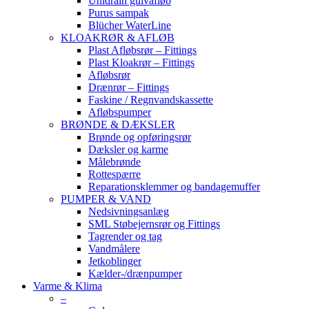
Unidrain gulvafløb
Purus sampak
Blücher WaterLine
KLOAKRØR & AFLØB
Plast Afløbsrør – Fittings
Plast Kloakrør – Fittings
Afløbsrør
Drænrør – Fittings
Faskine / Regnvandskassette
Afløbspumper
BRØNDE & DÆKSLER
Brønde og opføringsrør
Dæksler og karme
Målebrønde
Rottespærre
Reparationsklemmer og bandagemuffer
PUMPER & VAND
Nedsivningsanlæg
SML Støbejernsrør og Fittings
Tagrender og tag
Vandmålere
Jetkoblinger
Kælder-/drænpumper
Varme & Klima
–