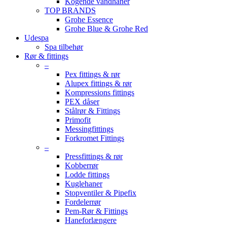
Kogende vandhaner
TOP BRANDS
Grohe Essence
Grohe Blue & Grohe Red
Udespa
Spa tilbehør
Rør & fittings
–
Pex fittings & rør
Alupex fittings & rør
Kompressions fittings
PEX dåser
Stålrør & Fittings
Primofit
Messingfittings
Forkromet Fittings
–
Pressfittings & rør
Kobberrør
Lodde fittings
Kuglehaner
Stopventiler & Pipefix
Fordelerrør
Pem-Rør & Fittings
Haneforlængere