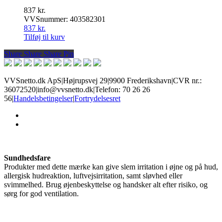
837
kr.
VVSnummer: 403582301
837
kr.
Tilføj til kurv
Share
Share
Share
Share
Pin
VVSnetto.dk ApS
|
Højrupsvej 29
|
9900 Frederikshavn
|
CVR nr.:
36072520
|
info@vvsnetto.dk
|
Telefon: 70 26 26
56
|
Handelsbetingelser
|
Fortrydelsesret
facebook
youtube
Sundhedsfare
Produkter med dette mærke kan give slem irritation i øjne og på hud,
allergisk hudreaktion, luftvejsirritation, samt sløvhed eller
svimmelhed. Brug øjenbeskyttelse og handsker alt efter risiko, og
sørg for god ventilation.