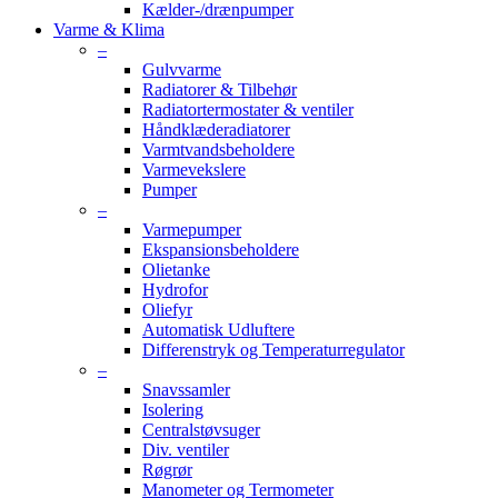
Kælder-/drænpumper
Varme & Klima
–
Gulvvarme
Radiatorer & Tilbehør
Radiatortermostater & ventiler
Håndklæderadiatorer
Varmtvandsbeholdere
Varmevekslere
Pumper
–
Varmepumper
Ekspansionsbeholdere
Olietanke
Hydrofor
Oliefyr
Automatisk Udluftere
Differenstryk og Temperaturregulator
–
Snavssamler
Isolering
Centralstøvsuger
Div. ventiler
Røgrør
Manometer og Termometer