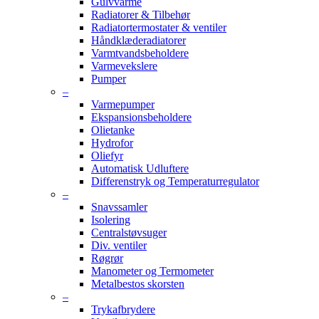
Gulvvarme
Radiatorer & Tilbehør
Radiatortermostater & ventiler
Håndklæderadiatorer
Varmtvandsbeholdere
Varmevekslere
Pumper
–
Varmepumper
Ekspansionsbeholdere
Olietanke
Hydrofor
Oliefyr
Automatisk Udluftere
Differenstryk og Temperaturregulator
–
Snavssamler
Isolering
Centralstøvsuger
Div. ventiler
Røgrør
Manometer og Termometer
Metalbestos skorsten
–
Trykafbrydere