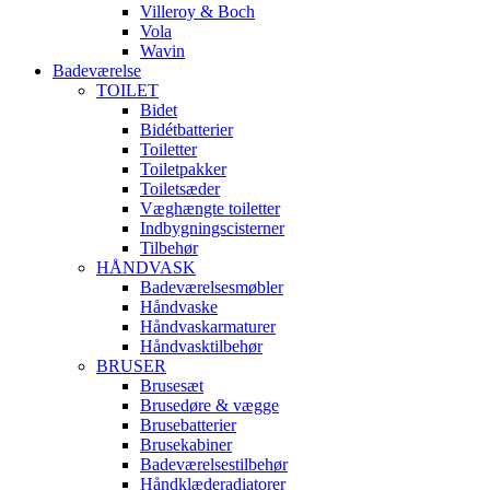
Villeroy & Boch
Vola
Wavin
Badeværelse
TOILET
Bidet
Bidétbatterier
Toiletter
Toiletpakker
Toiletsæder
Væghængte toiletter
Indbygningscisterner
Tilbehør
HÅNDVASK
Badeværelsesmøbler
Håndvaske
Håndvaskarmaturer
Håndvasktilbehør
BRUSER
Brusesæt
Brusedøre & vægge
Brusebatterier
Brusekabiner
Badeværelsestilbehør
Håndklæderadiatorer