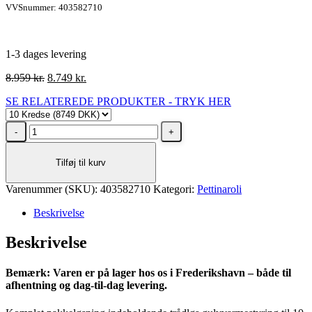
VVSnummer: 403582710
1-3 dages levering
Den
Den
8.959
kr.
8.749
kr.
oprindelige
aktuelle
SE RELATEREDE PRODUKTER - TRYK HER
pris
pris
var:
er:
Pettinaroli
8.959 kr..
8.749 kr..
trådløst
styresystem,
Tilføj til kurv
programmeret
10
Varenummer (SKU):
zoner
403582710
Kategori:
Pettinaroli
antal
Beskrivelse
Beskrivelse
Bemærk: Varen er på lager hos os i Frederikshavn – både til
afhentning og dag-til-dag levering.