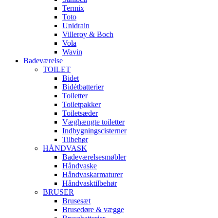
Termix
Toto
Unidrain
Villeroy & Boch
Vola
Wavin
Badeværelse
TOILET
Bidet
Bidétbatterier
Toiletter
Toiletpakker
Toiletsæder
Væghængte toiletter
Indbygningscisterner
Tilbehør
HÅNDVASK
Badeværelsesmøbler
Håndvaske
Håndvaskarmaturer
Håndvasktilbehør
BRUSER
Brusesæt
Brusedøre & vægge