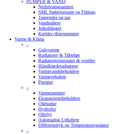
PUMPER & VAND
Nedsivningsanlæg
SML Støbejernsrør og Fittings
Tagrender og tag
Vandmålere
Jetkoblinger
Kælder-/drænpumper
Varme & Klima
–
Gulvvarme
Radiatorer & Tilbehør
Radiatortermostater & ventiler
Håndklæderadiatorer
Varmtvandsbeholdere
Varmevekslere
Pumper
–
Varmepumper
Ekspansionsbeholdere
Olietanke
Hydrofor
Oliefyr
Automatisk Udluftere
Differenstryk og Temperaturregulator
–