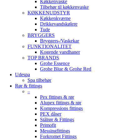
Køkkenvaske
Tilbehør til køkkenvaske
KØKKENUDSTYR
Køkkenkværne
Drikkevandskølere
Tude
BRYGGERS
Bryggers-/Vaskekar
FUNKTIONALITET
Kogende vandhaner
TOP BRANDS
Grohe Essence
Grohe Blue & Grohe Red
Udespa
Spa tilbehør
Rør & fittings
–
Pex fittings & rør
Alupex fittings & rør
Kompressions fittings
PEX dåser
Stålrør & Fittings
Primofit
Messingfittings
Forkromet Fittings