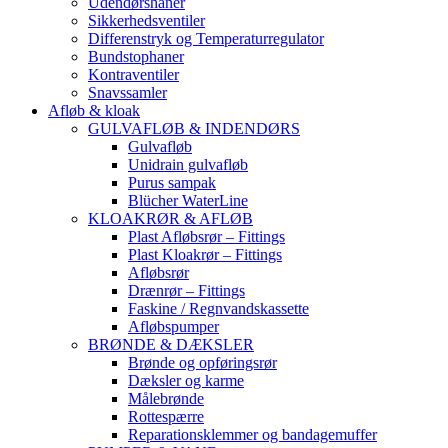
Udendørshaner
Sikkerhedsventiler
Differenstryk og Temperaturregulator
Bundstophaner
Kontraventiler
Snavssamler
Afløb & kloak
GULVAFLØB & INDENDØRS
Gulvafløb
Unidrain gulvafløb
Purus sampak
Blücher WaterLine
KLOAKRØR & AFLØB
Plast Afløbsrør – Fittings
Plast Kloakrør – Fittings
Afløbsrør
Drænrør – Fittings
Faskine / Regnvandskassette
Afløbspumper
BRØNDE & DÆKSLER
Brønde og opføringsrør
Dæksler og karme
Målebrønde
Rottespærre
Reparationsklemmer og bandagemuffer