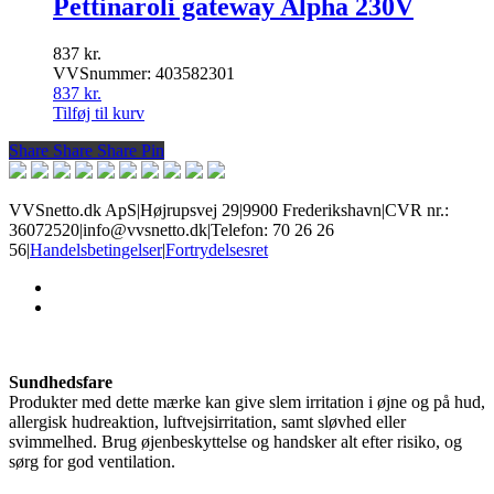
Pettinaroli gateway Alpha 230V
837
kr.
VVSnummer: 403582301
837
kr.
Tilføj til kurv
Share
Share
Share
Share
Pin
VVSnetto.dk ApS
|
Højrupsvej 29
|
9900 Frederikshavn
|
CVR nr.:
36072520
|
info@vvsnetto.dk
|
Telefon: 70 26 26
56
|
Handelsbetingelser
|
Fortrydelsesret
facebook
youtube
Sundhedsfare
Produkter med dette mærke kan give slem irritation i øjne og på hud,
allergisk hudreaktion, luftvejsirritation, samt sløvhed eller
svimmelhed. Brug øjenbeskyttelse og handsker alt efter risiko, og
sørg for god ventilation.