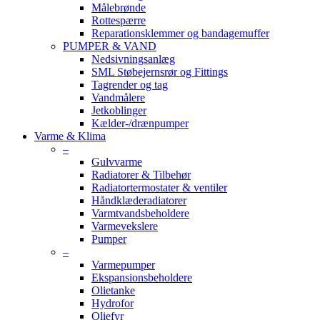
Målebrønde
Rottespærre
Reparationsklemmer og bandagemuffer
PUMPER & VAND
Nedsivningsanlæg
SML Støbejernsrør og Fittings
Tagrender og tag
Vandmålere
Jetkoblinger
Kælder-/drænpumper
Varme & Klima
–
Gulvvarme
Radiatorer & Tilbehør
Radiatortermostater & ventiler
Håndklæderadiatorer
Varmtvandsbeholdere
Varmevekslere
Pumper
–
Varmepumper
Ekspansionsbeholdere
Olietanke
Hydrofor
Oliefyr