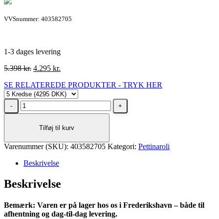
VVSnummer: 403582705
1-3 dages levering
Den
Den
5.398
kr.
4.295
kr.
oprindelige
aktuelle
SE RELATEREDE PRODUKTER - TRYK HER
pris
pris
var:
er:
Pettinaroli
5.398 kr..
4.295 kr..
trådløst
styresystem,
Tilføj til kurv
programmeret
5
Varenummer (SKU):
zoner
403582705
Kategori:
Pettinaroli
antal
Beskrivelse
Beskrivelse
Bemærk: Varen er på lager hos os i Frederikshavn – både til
afhentning og dag-til-dag levering.