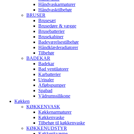
Håndvaskarmaturer
Håndvasktilbehør
BRUSER
Brusesæt
Brusedøre & vægge
Brusebatterier
Brusekabiner
Badeværelsestilbehør
Håndklæderadiatorer
Tilbehør
BADEKAR
Badekar
Bad ventilatorer
Karbatterier
Urinaler
Afløbspumper
Spabad
Vådrumssilikone
Køkken
KØKKENVASK
Køkkenarmaturer
Køkkenvaske
Tilbehør til køkkenvaske
KØKKENUDSTYR
Køkkenkværne