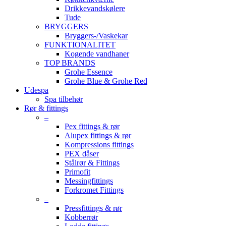
Drikkevandskølere
Tude
BRYGGERS
Bryggers-/Vaskekar
FUNKTIONALITET
Kogende vandhaner
TOP BRANDS
Grohe Essence
Grohe Blue & Grohe Red
Udespa
Spa tilbehør
Rør & fittings
–
Pex fittings & rør
Alupex fittings & rør
Kompressions fittings
PEX dåser
Stålrør & Fittings
Primofit
Messingfittings
Forkromet Fittings
–
Pressfittings & rør
Kobberrør