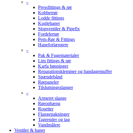
–
Pressfittings & rør
Kobberrør
Lodde fittings
Kuglehaner
Stopventiler & Pipefix
Fordelerrør
Pem-Rør & Fittings
Haneforlængere
–
Pak & Fugematerialer
Lim fittings & rør
Karfa bøsninger
Reparationsklemmer og bandagemuffer
Spændebånd
Rørpaneler
Tilslutningsslanger
–
Armeret slange
Rørophæng
Rosetter
Flangepakninger
Tagrender og tag
Vandmålere
Ventiler & haner