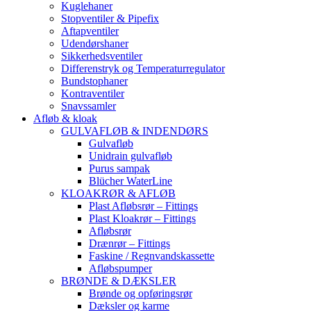
Kuglehaner
Stopventiler & Pipefix
Aftapventiler
Udendørshaner
Sikkerhedsventiler
Differenstryk og Temperaturregulator
Bundstophaner
Kontraventiler
Snavssamler
Afløb & kloak
GULVAFLØB & INDENDØRS
Gulvafløb
Unidrain gulvafløb
Purus sampak
Blücher WaterLine
KLOAKRØR & AFLØB
Plast Afløbsrør – Fittings
Plast Kloakrør – Fittings
Afløbsrør
Drænrør – Fittings
Faskine / Regnvandskassette
Afløbspumper
BRØNDE & DÆKSLER
Brønde og opføringsrør
Dæksler og karme