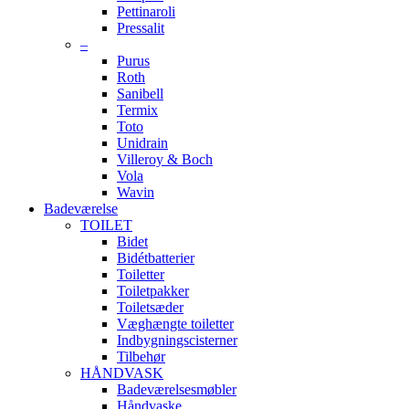
Pettinaroli
Pressalit
–
Purus
Roth
Sanibell
Termix
Toto
Unidrain
Villeroy & Boch
Vola
Wavin
Badeværelse
TOILET
Bidet
Bidétbatterier
Toiletter
Toiletpakker
Toiletsæder
Væghængte toiletter
Indbygningscisterner
Tilbehør
HÅNDVASK
Badeværelsesmøbler
Håndvaske