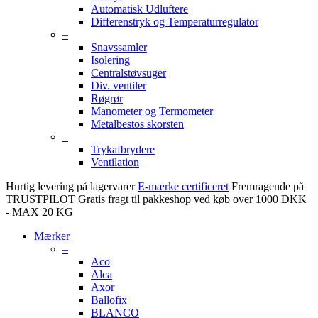
Automatisk Udluftere
Differenstryk og Temperaturregulator
–
Snavssamler
Isolering
Centralstøvsuger
Div. ventiler
Røgrør
Manometer og Termometer
Metalbestos skorsten
–
Trykafbrydere
Ventilation
Hurtig levering på lagervarer
E-mærke certificeret
Fremragende på
TRUSTPILOT
Gratis fragt til pakkeshop ved køb over 1000 DKK
- MAX 20 KG
Mærker
–
Aco
Alca
Axor
Ballofix
BLANCO