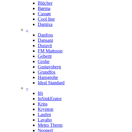
Blücher
Børma
Cassøe
Cool line
Damixa
–
Danfoss
Dansani
Duravit
FM Mattsson
Geberit
Grohe
Gustavsberg
Grundfos
Hansgrohe
Ideal Standard
–
Ifö
InSinkErator
Kriss
Krypton
Laufen
Lavabo
Metro Therm
Neoperl