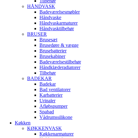
Tilbehør
HÅNDVASK
Badeværelsesmøbler
Håndvaske
Håndvaskarmaturer
Håndvasktilbehør
BRUSER
Brusesæt
Brusedøre & vægge
Brusebatterier
Brusekabiner
Badeværelsestilbehør
Håndklæderadiatorer
Tilbehør
BADEKAR
Badekar
Bad ventilatorer
Karbatterier
Urinaler
Afløbspumper
Spabad
Vådrumssilikone
Køkken
KØKKENVASK
Køkkenarmaturer