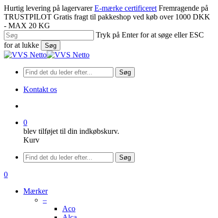
Spring
Hurtig levering på lagervarer
E-mærke certificeret
Fremragende på
til
TRUSTPILOT
Gratis fragt til pakkeshop ved køb over 1000 DKK
hovedindhold
- MAX 20 KG
Tryk på Enter for at søge eller ESC
for at lukke
Søg
Luk
søgning
Søg
Kontakt os
søge
0
blev tilføjet til din indkøbskurv.
Kurv
Menu
Søg
søge
0
Menu
Mærker
–
Aco
Alca