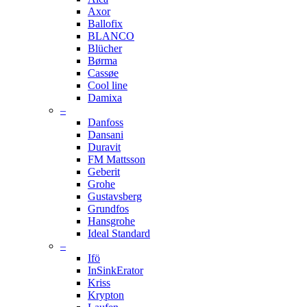
Axor
Ballofix
BLANCO
Blücher
Børma
Cassøe
Cool line
Damixa
–
Danfoss
Dansani
Duravit
FM Mattsson
Geberit
Grohe
Gustavsberg
Grundfos
Hansgrohe
Ideal Standard
–
Ifö
InSinkErator
Kriss
Krypton