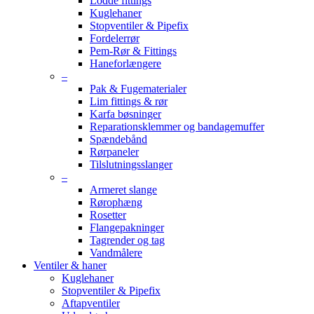
Lodde fittings
Kuglehaner
Stopventiler & Pipefix
Fordelerrør
Pem-Rør & Fittings
Haneforlængere
–
Pak & Fugematerialer
Lim fittings & rør
Karfa bøsninger
Reparationsklemmer og bandagemuffer
Spændebånd
Rørpaneler
Tilslutningsslanger
–
Armeret slange
Rørophæng
Rosetter
Flangepakninger
Tagrender og tag
Vandmålere
Ventiler & haner
Kuglehaner
Stopventiler & Pipefix
Aftapventiler