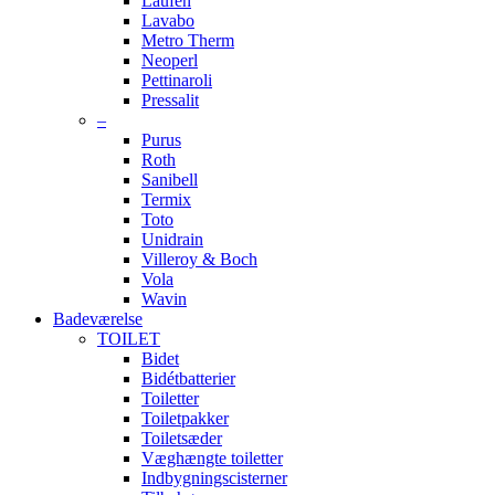
Laufen
Lavabo
Metro Therm
Neoperl
Pettinaroli
Pressalit
–
Purus
Roth
Sanibell
Termix
Toto
Unidrain
Villeroy & Boch
Vola
Wavin
Badeværelse
TOILET
Bidet
Bidétbatterier
Toiletter
Toiletpakker
Toiletsæder
Væghængte toiletter
Indbygningscisterner