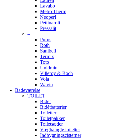
Laufen
Lavabo
Metro Therm
Neoperl
Pettinaroli
Pressalit
–
Purus
Roth
Sanibell
Termix
Toto
Unidrain
Villeroy & Boch
Vola
Wavin
Badeværelse
TOILET
Bidet
Bidétbatterier
Toiletter
Toiletpakker
Toiletsæder
Væghængte toiletter
Indbygningscisterner