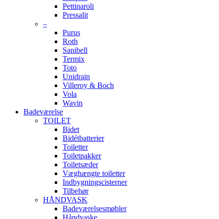
Pettinaroli
Pressalit
–
Purus
Roth
Sanibell
Termix
Toto
Unidrain
Villeroy & Boch
Vola
Wavin
Badeværelse
TOILET
Bidet
Bidétbatterier
Toiletter
Toiletpakker
Toiletsæder
Væghængte toiletter
Indbygningscisterner
Tilbehør
HÅNDVASK
Badeværelsesmøbler
Håndvaske