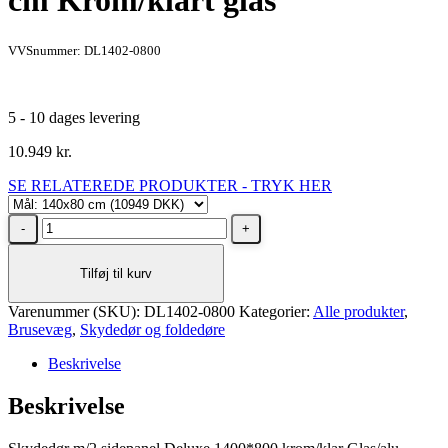
cm Krom/klart glas
VVSnummer: DL1402-0800
5 - 10 dages levering
10.949
kr.
SE RELATEREDE PRODUKTER - TRYK HER
Dansani
Deluxe
skydedør
Tilføj til kurv
med
2
Varenummer (SKU):
sidevægge,
DL1402-0800
Kategorier:
Alle produkter
,
Brusevæg
vendbar,
,
Skydedør og foldedøre
140x80
Beskrivelse
cm
Krom/klart
Beskrivelse
glas
antal