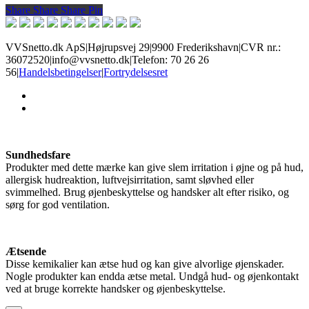
Share
Share
Share
Share
Pin
var:
er:
199 kr..
149 kr..
VVSnetto.dk ApS
|
Højrupsvej 29
|
9900 Frederikshavn
|
CVR nr.:
36072520
|
info@vvsnetto.dk
|
Telefon: 70 26 26
56
|
Handelsbetingelser
|
Fortrydelsesret
facebook
youtube
Sundhedsfare
Produkter med dette mærke kan give slem irritation i øjne og på hud,
allergisk hudreaktion, luftvejsirritation, samt sløvhed eller
svimmelhed. Brug øjenbeskyttelse og handsker alt efter risiko, og
sørg for god ventilation.
Ætsende
Disse kemikalier kan ætse hud og kan give alvorlige øjenskader.
Nogle produkter kan endda ætse metal. Undgå hud- og øjenkontakt
ved at bruge korrekte handsker og øjenbeskyttelse.