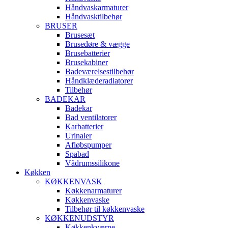
Håndvaskarmaturer
Håndvasktilbehør
BRUSER
Brusesæt
Brusedøre & vægge
Brusebatterier
Brusekabiner
Badeværelsestilbehør
Håndklæderadiatorer
Tilbehør
BADEKAR
Badekar
Bad ventilatorer
Karbatterier
Urinaler
Afløbspumper
Spabad
Vådrumssilikone
Køkken
KØKKENVASK
Køkkenarmaturer
Køkkenvaske
Tilbehør til køkkenvaske
KØKKENUDSTYR
Køkkenkværne