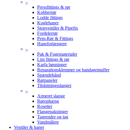
–
Pressfittings & rør
Kobberrør
Lodde fittings
Kuglehaner
Stopventiler & Pipefix
Fordelerrør
Pem-Rør & Fittings
Haneforlængere
–
Pak & Fugematerialer
Lim fittings & rør
Karfa bøsninger
Reparationsklemmer og bandagemuffer
Spændebånd
Rørpaneler
Tilslutningsslanger
–
Armeret slange
Rørophæng
Rosetter
Flangepakninger
Tagrender og tag
Vandmålere
Ventiler & haner