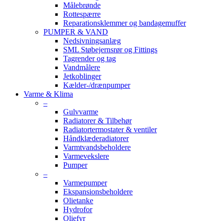
Målebrønde
Rottespærre
Reparationsklemmer og bandagemuffer
PUMPER & VAND
Nedsivningsanlæg
SML Støbejernsrør og Fittings
Tagrender og tag
Vandmålere
Jetkoblinger
Kælder-/drænpumper
Varme & Klima
–
Gulvvarme
Radiatorer & Tilbehør
Radiatortermostater & ventiler
Håndklæderadiatorer
Varmtvandsbeholdere
Varmevekslere
Pumper
–
Varmepumper
Ekspansionsbeholdere
Olietanke
Hydrofor
Oliefyr