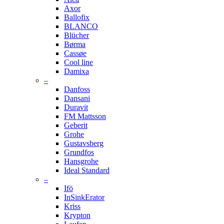
Axor
Ballofix
BLANCO
Blücher
Børma
Cassøe
Cool line
Damixa
–
Danfoss
Dansani
Duravit
FM Mattsson
Geberit
Grohe
Gustavsberg
Grundfos
Hansgrohe
Ideal Standard
–
Ifö
InSinkErator
Kriss
Krypton