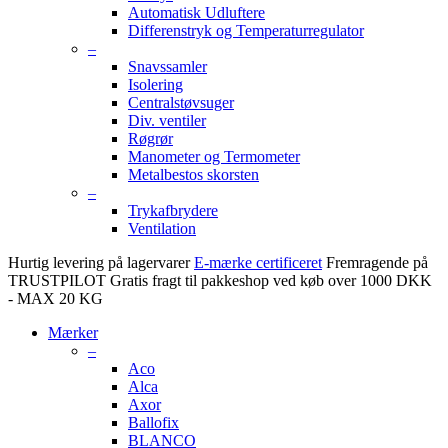
Automatisk Udluftere
Differenstryk og Temperaturregulator
–
Snavssamler
Isolering
Centralstøvsuger
Div. ventiler
Røgrør
Manometer og Termometer
Metalbestos skorsten
–
Trykafbrydere
Ventilation
Hurtig levering på lagervarer
E-mærke certificeret
Fremragende på
TRUSTPILOT
Gratis fragt til pakkeshop ved køb over 1000 DKK
- MAX 20 KG
Mærker
–
Aco
Alca
Axor
Ballofix
BLANCO