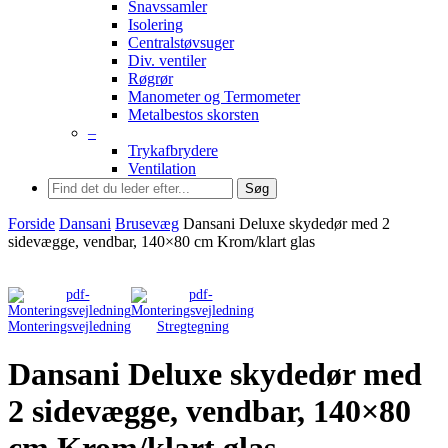
Snavssamler
Isolering
Centralstøvsuger
Div. ventiler
Røgrør
Manometer og Termometer
Metalbestos skorsten
–
Trykafbrydere
Ventilation
Søg
Forside
Dansani
Brusevæg
Dansani Deluxe skydedør med 2
sidevægge, vendbar, 140×80 cm Krom/klart glas
Monteringsvejledning
Stregtegning
Dansani Deluxe skydedør med
2 sidevægge, vendbar, 140×80