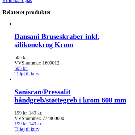
Krom/klart glas
Relateret produkter
Dansani Bruseskraber inkl.
silikonekrog Krom
505
kr.
VVSnummer: 1600012
505
kr.
Tilføj til kurv
Saniscan/Pressalit
håndgreb/støttegreb i krom 600 mm
Den
Den
199
kr.
149
kr.
oprindelige
aktuelle
VVSnummer: 774800000
pris
Den
pris
Den
199
kr.
149
kr.
var:
oprindelige
er:
aktuelle
Tilføj til kurv
199 kr..
pris
149 kr..
pris