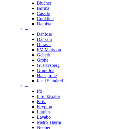
Blücher
Børma
Cassøe
Cool line
Damixa
–
Danfoss
Dansani
Duravit
FM Mattsson
Geberit
Grohe
Gustavsberg
Grundfos
Hansgrohe
Ideal Standard
–
Ifö
InSinkErator
Kriss
Krypton
Laufen
Lavabo
Metro Therm
Neoperl