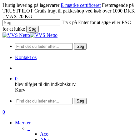
Spring
Hurtig levering på lagervarer
E-mærke certificeret
Fremragende på
til
TRUSTPILOT
Gratis fragt til pakkeshop ved køb over 1000 DKK
hovedindhold
- MAX 20 KG
Tryk på Enter for at søge eller ESC
for at lukke
Søg
Luk
søgning
Søg
Kontakt os
søge
0
blev tilføjet til din indkøbskurv.
Kurv
Menu
Søg
søge
0
Menu
Mærker
–
Aco
Alca