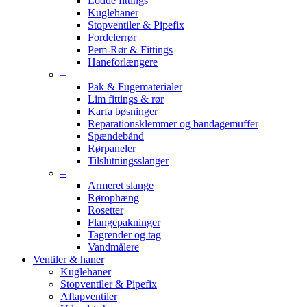
Lodde fittings
Kuglehaner
Stopventiler & Pipefix
Fordelerrør
Pem-Rør & Fittings
Haneforlængere
–
Pak & Fugematerialer
Lim fittings & rør
Karfa bøsninger
Reparationsklemmer og bandagemuffer
Spændebånd
Rørpaneler
Tilslutningsslanger
–
Armeret slange
Rørophæng
Rosetter
Flangepakninger
Tagrender og tag
Vandmålere
Ventiler & haner
Kuglehaner
Stopventiler & Pipefix
Aftapventiler