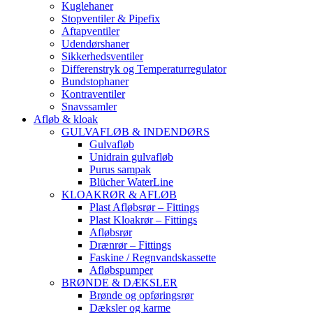
Kuglehaner
Stopventiler & Pipefix
Aftapventiler
Udendørshaner
Sikkerhedsventiler
Differenstryk og Temperaturregulator
Bundstophaner
Kontraventiler
Snavssamler
Afløb & kloak
GULVAFLØB & INDENDØRS
Gulvafløb
Unidrain gulvafløb
Purus sampak
Blücher WaterLine
KLOAKRØR & AFLØB
Plast Afløbsrør – Fittings
Plast Kloakrør – Fittings
Afløbsrør
Drænrør – Fittings
Faskine / Regnvandskassette
Afløbspumper
BRØNDE & DÆKSLER
Brønde og opføringsrør
Dæksler og karme