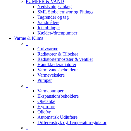
PUMPER & VAND
Nedsivningsanlæg
SML Støbejernsrør og Fittings
Tagrender og tag
Vandmålere
Jetkoblinger
Kælder-/drænpumper
Varme & Klima
–
Gulvvarme
Radiatorer & Tilbehør
Radiatortermostater & ventiler
Håndklæderadiatorer
Varmtvandsbeholdere
Varmevekslere
Pumper
–
Varmepumper
Ekspansionsbeholdere
Olietanke
Hydrofor
Oliefyr
Automatisk Udluftere
Differenstryk og Temperaturregulator
–