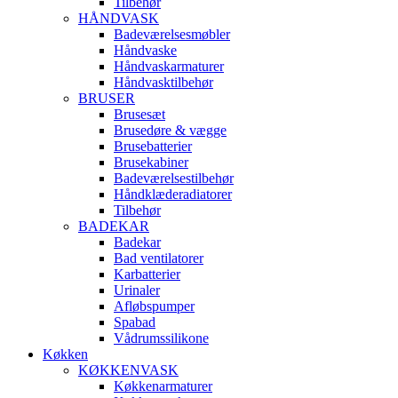
Tilbehør
HÅNDVASK
Badeværelsesmøbler
Håndvaske
Håndvaskarmaturer
Håndvasktilbehør
BRUSER
Brusesæt
Brusedøre & vægge
Brusebatterier
Brusekabiner
Badeværelsestilbehør
Håndklæderadiatorer
Tilbehør
BADEKAR
Badekar
Bad ventilatorer
Karbatterier
Urinaler
Afløbspumper
Spabad
Vådrumssilikone
Køkken
KØKKENVASK
Køkkenarmaturer