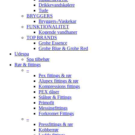
Drikkevandskølere
Tude
BRYGGERS
Bryggers-/Vaskekar
FUNKTIONALITET
Kogende vandhaner
TOP BRANDS
Grohe Essence
Grohe Blue & Grohe Red
Udespa
Spa tilbehør
Rør & fittings
–
Pex fittings & rør
Alupex fittings & rør
Kompressions fittings
PEX dåser
Stålrør & Fittings
Primofit
Messingfittings
Forkromet Fittings
–
Pressfittings & rør
Kobberrør