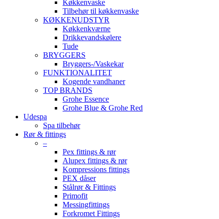
Køkkenvaske
Tilbehør til køkkenvaske
KØKKENUDSTYR
Køkkenkværne
Drikkevandskølere
Tude
BRYGGERS
Bryggers-/Vaskekar
FUNKTIONALITET
Kogende vandhaner
TOP BRANDS
Grohe Essence
Grohe Blue & Grohe Red
Udespa
Spa tilbehør
Rør & fittings
–
Pex fittings & rør
Alupex fittings & rør
Kompressions fittings
PEX dåser
Stålrør & Fittings
Primofit
Messingfittings
Forkromet Fittings