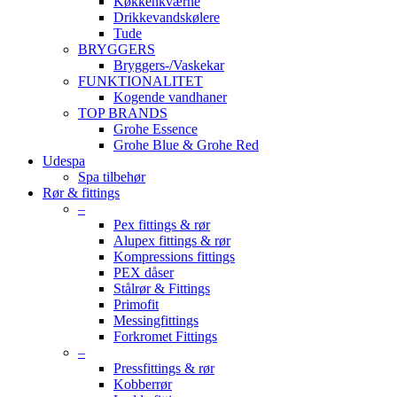
Køkkenkværne
Drikkevandskølere
Tude
BRYGGERS
Bryggers-/Vaskekar
FUNKTIONALITET
Kogende vandhaner
TOP BRANDS
Grohe Essence
Grohe Blue & Grohe Red
Udespa
Spa tilbehør
Rør & fittings
–
Pex fittings & rør
Alupex fittings & rør
Kompressions fittings
PEX dåser
Stålrør & Fittings
Primofit
Messingfittings
Forkromet Fittings
–
Pressfittings & rør
Kobberrør