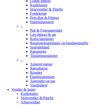
Lodde fittings
Kuglehaner
Stopventiler & Pipefix
Fordelerrør
Pem-Rør & Fittings
Haneforlængere
–
Pak & Fugematerialer
Lim fittings & rør
Karfa bøsninger
Reparationsklemmer og bandagemuffer
Spændebånd
Rørpaneler
Tilslutningsslanger
–
Armeret slange
Rørophæng
Rosetter
Flangepakninger
Tagrender og tag
Vandmålere
Ventiler & haner
Kuglehaner
Stopventiler & Pipefix
Aftapventiler