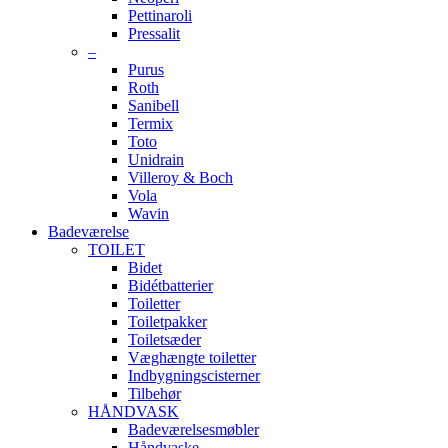
Pettinaroli
Pressalit
–
Purus
Roth
Sanibell
Termix
Toto
Unidrain
Villeroy & Boch
Vola
Wavin
Badeværelse
TOILET
Bidet
Bidétbatterier
Toiletter
Toiletpakker
Toiletsæder
Væghængte toiletter
Indbygningscisterner
Tilbehør
HÅNDVASK
Badeværelsesmøbler
Håndvaske