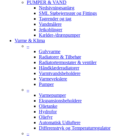
PUMPER & VAND
Nedsivningsanlæg
SML Støbejernsrør og Fittings
Tagrender og tag
Vandmålere
Jetkoblinger
Kælder-/drænpumper
Varme & Klima
–
Gulvvarme
Radiatorer & Tilbehør
Radiatortermostater & ventiler
Håndklæderadiatorer
Varmtvandsbeholdere
Varmevekslere
Pumper
–
Varmepumper
Ekspansionsbeholdere
Olietanke
Hydrofor
Oliefyr
Automatisk Udluftere
Differenstryk og Temperaturregulator
–