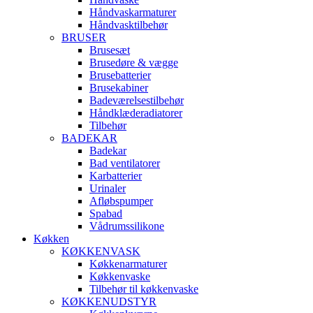
Håndvaskarmaturer
Håndvasktilbehør
BRUSER
Brusesæt
Brusedøre & vægge
Brusebatterier
Brusekabiner
Badeværelsestilbehør
Håndklæderadiatorer
Tilbehør
BADEKAR
Badekar
Bad ventilatorer
Karbatterier
Urinaler
Afløbspumper
Spabad
Vådrumssilikone
Køkken
KØKKENVASK
Køkkenarmaturer
Køkkenvaske
Tilbehør til køkkenvaske
KØKKENUDSTYR