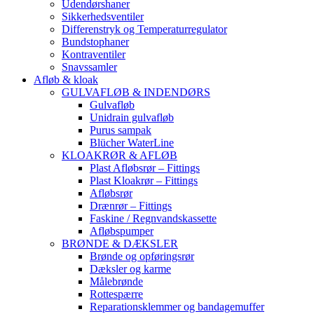
Udendørshaner
Sikkerhedsventiler
Differenstryk og Temperaturregulator
Bundstophaner
Kontraventiler
Snavssamler
Afløb & kloak
GULVAFLØB & INDENDØRS
Gulvafløb
Unidrain gulvafløb
Purus sampak
Blücher WaterLine
KLOAKRØR & AFLØB
Plast Afløbsrør – Fittings
Plast Kloakrør – Fittings
Afløbsrør
Drænrør – Fittings
Faskine / Regnvandskassette
Afløbspumper
BRØNDE & DÆKSLER
Brønde og opføringsrør
Dæksler og karme
Målebrønde
Rottespærre
Reparationsklemmer og bandagemuffer