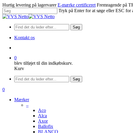
Spring
Hurtig levering på lagervarer
E-mærke certificeret
Fremragende på
til
Tryk på Enter for at søge eller ESC for 
hovedindhold
Luk
søgning
Søg
Kontakt os
søge
0
blev tilføjet til din indkøbskurv.
Kurv
Menu
Søg
søge
0
Menu
Mærker
–
Aco
Alca
Axor
Ballofix
BLANCO