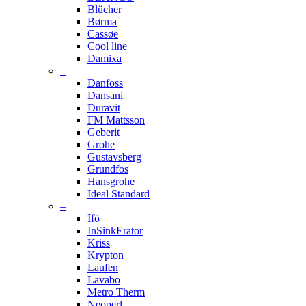
Blücher
Børma
Cassøe
Cool line
Damixa
–
Danfoss
Dansani
Duravit
FM Mattsson
Geberit
Grohe
Gustavsberg
Grundfos
Hansgrohe
Ideal Standard
–
Ifö
InSinkErator
Kriss
Krypton
Laufen
Lavabo
Metro Therm
Neoperl