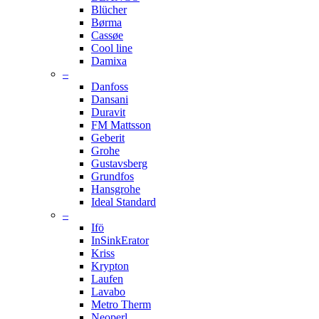
Blücher
Børma
Cassøe
Cool line
Damixa
–
Danfoss
Dansani
Duravit
FM Mattsson
Geberit
Grohe
Gustavsberg
Grundfos
Hansgrohe
Ideal Standard
–
Ifö
InSinkErator
Kriss
Krypton
Laufen
Lavabo
Metro Therm
Neoperl