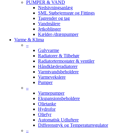
PUMPER & VAND
Nedsivningsanlæg
SML Støbejernsrør og Fittings
Tagrender og tag
Vandmålere
Jetkoblinger
Kælder-/drænpumper
Varme & Klima
–
Gulvvarme
Radiatorer & Tilbehør
Radiatortermostater & ventiler
Håndklæderadiatorer
Varmtvandsbeholdere
Varmevekslere
Pumper
–
Varmepumper
Ekspansionsbeholdere
Olietanke
Hydrofor
Oliefyr
Automatisk Udluftere
Differenstryk og Temperaturregulator
–