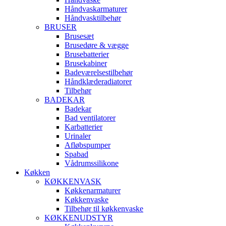
Håndvaskarmaturer
Håndvasktilbehør
BRUSER
Brusesæt
Brusedøre & vægge
Brusebatterier
Brusekabiner
Badeværelsestilbehør
Håndklæderadiatorer
Tilbehør
BADEKAR
Badekar
Bad ventilatorer
Karbatterier
Urinaler
Afløbspumper
Spabad
Vådrumssilikone
Køkken
KØKKENVASK
Køkkenarmaturer
Køkkenvaske
Tilbehør til køkkenvaske
KØKKENUDSTYR