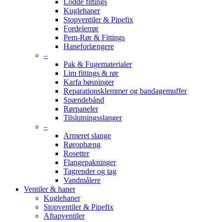
Lodde fittings
Kuglehaner
Stopventiler & Pipefix
Fordelerrør
Pem-Rør & Fittings
Haneforlængere
–
Pak & Fugematerialer
Lim fittings & rør
Karfa bøsninger
Reparationsklemmer og bandagemuffer
Spændebånd
Rørpaneler
Tilslutningsslanger
–
Armeret slange
Rørophæng
Rosetter
Flangepakninger
Tagrender og tag
Vandmålere
Ventiler & haner
Kuglehaner
Stopventiler & Pipefix
Aftapventiler