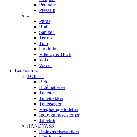
Pettinaroli
Pressalit
–
Purus
Roth
Sanibell
Termix
Toto
Unidrain
Villeroy & Boch
Vola
Wavin
Badeværelse
TOILET
Bidet
Bidétbatterier
Toiletter
Toiletpakker
Toiletsæder
Væghængte toiletter
Indbygningscisterner
Tilbehør
HÅNDVASK
Badeværelsesmøbler
Håndvaske