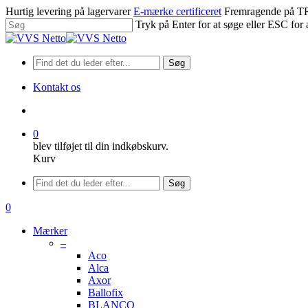
Spring
Hurtig levering på lagervarer
E-mærke certificeret
Fremragende på
til
Tryk på Enter for at søge eller ESC for 
hovedindhold
Luk
søgning
Søg
Kontakt os
søge
0
blev tilføjet til din indkøbskurv.
Kurv
Menu
Søg
søge
0
Menu
Mærker
–
Aco
Alca
Axor
Ballofix
BLANCO