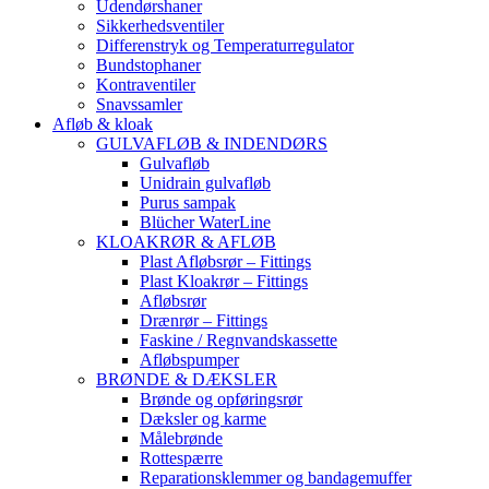
Udendørshaner
Sikkerhedsventiler
Differenstryk og Temperaturregulator
Bundstophaner
Kontraventiler
Snavssamler
Afløb & kloak
GULVAFLØB & INDENDØRS
Gulvafløb
Unidrain gulvafløb
Purus sampak
Blücher WaterLine
KLOAKRØR & AFLØB
Plast Afløbsrør – Fittings
Plast Kloakrør – Fittings
Afløbsrør
Drænrør – Fittings
Faskine / Regnvandskassette
Afløbspumper
BRØNDE & DÆKSLER
Brønde og opføringsrør
Dæksler og karme
Målebrønde
Rottespærre
Reparationsklemmer og bandagemuffer