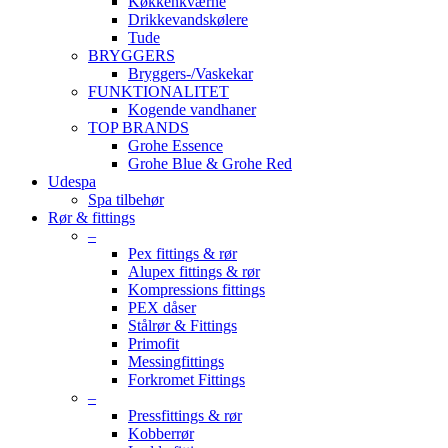
Køkkenkværne
Drikkevandskølere
Tude
BRYGGERS
Bryggers-/Vaskekar
FUNKTIONALITET
Kogende vandhaner
TOP BRANDS
Grohe Essence
Grohe Blue & Grohe Red
Udespa
Spa tilbehør
Rør & fittings
–
Pex fittings & rør
Alupex fittings & rør
Kompressions fittings
PEX dåser
Stålrør & Fittings
Primofit
Messingfittings
Forkromet Fittings
–
Pressfittings & rør
Kobberrør