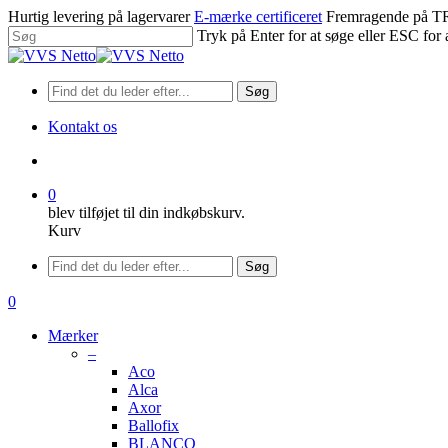
Spring
Hurtig levering på lagervarer
E-mærke certificeret
Fremragende på
til
Tryk på Enter for at søge eller ESC for 
hovedindhold
Luk
søgning
Søg
Kontakt os
søge
0
blev tilføjet til din indkøbskurv.
Kurv
Menu
Søg
søge
0
Menu
Mærker
–
Aco
Alca
Axor
Ballofix
BLANCO