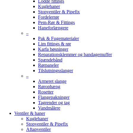
Lodde fittings
Kuglehaner
Stopventiler & Pipefix
Fordelerrør
Pem-Rør & Fittings
Haneforlængere
–
Pak & Fugematerialer
Lim fittings & rør
Karfa bøsninger
Reparationsklemmer og bandagemuffer
Spændebånd
Rørpaneler
Tilslutningsslanger
–
Armeret slange
Rørophæng
Rosetter
Flangepakninger
Tagrender og tag
Vandmålere
Ventiler & haner
Kuglehaner
Stopventiler & Pipefix
Aftapventiler