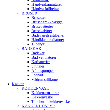
Håndvaskarmaturer
Håndvasktilbehør
BRUSER
Brusesæt
Brusedøre & vægge
Brusebatterier
Brusekabiner
Badeværelsestilbehør
Håndklæderadiatorer
Tilbehør
BADEKAR
Badekar
Bad ventilatorer
Karbatterier
Urinaler
Afløbspumper
Spabad
Vådrumssilikone
Køkken
KØKKENVASK
Køkkenarmaturer
Køkkenvaske
Tilbehør til køkkenvaske
KØKKENUDSTYR