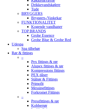
Køkkenkværne
Drikkevandskølere
Tude
BRYGGERS
Bryggers-/Vaskekar
FUNKTIONALITET
Kogende vandhaner
TOP BRANDS
Grohe Essence
Grohe Blue & Grohe Red
Udespa
Spa tilbehør
Rør & fittings
–
Pex fittings & rør
Alupex fittings & rør
Kompressions fittings
PEX dåser
Stålrør & Fittings
Primofit
Messingfittings
Forkromet Fittings
–
Pressfittings & rør
Kobberrør