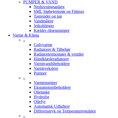
PUMPER & VAND
Nedsivningsanlæg
SML Støbejernsrør og Fittings
Tagrender og tag
Vandmålere
Jetkoblinger
Kælder-/drænpumper
Varme & Klima
–
Gulvvarme
Radiatorer & Tilbehør
Radiatortermostater & ventiler
Håndklæderadiatorer
Varmtvandsbeholdere
Varmevekslere
Pumper
–
Varmepumper
Ekspansionsbeholdere
Olietanke
Hydrofor
Oliefyr
Automatisk Udluftere
Differenstryk og Temperaturregulator
–