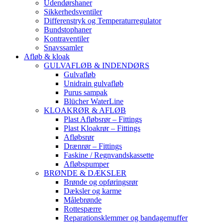
Udendørshaner
Sikkerhedsventiler
Differenstryk og Temperaturregulator
Bundstophaner
Kontraventiler
Snavssamler
Afløb & kloak
GULVAFLØB & INDENDØRS
Gulvafløb
Unidrain gulvafløb
Purus sampak
Blücher WaterLine
KLOAKRØR & AFLØB
Plast Afløbsrør – Fittings
Plast Kloakrør – Fittings
Afløbsrør
Drænrør – Fittings
Faskine / Regnvandskassette
Afløbspumper
BRØNDE & DÆKSLER
Brønde og opføringsrør
Dæksler og karme
Målebrønde
Rottespærre
Reparationsklemmer og bandagemuffer