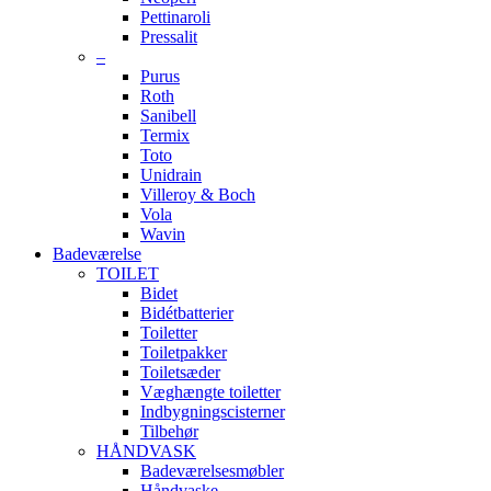
Pettinaroli
Pressalit
–
Purus
Roth
Sanibell
Termix
Toto
Unidrain
Villeroy & Boch
Vola
Wavin
Badeværelse
TOILET
Bidet
Bidétbatterier
Toiletter
Toiletpakker
Toiletsæder
Væghængte toiletter
Indbygningscisterner
Tilbehør
HÅNDVASK
Badeværelsesmøbler
Håndvaske