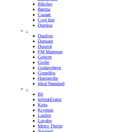
Blücher
Børma
Cassøe
Cool line
Damixa
–
Danfoss
Dansani
Duravit
FM Mattsson
Geberit
Grohe
Gustavsberg
Grundfos
Hansgrohe
Ideal Standard
–
Ifö
InSinkErator
Kriss
Krypton
Laufen
Lavabo
Metro Therm
Neoperl